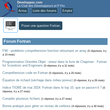
Developpez.com
Le Club des Développeurs et IT Pro
Actus
Liste des forums
Emploi
Poser une question Fortran
Forum Fortran
F90 - problème compréhension fonction retournant un array
(5 réponses, il y
a 10 mois)
Programmation Orientée Objet - erreur dans le livre de Chapman : Fortran
for Scientists and Enginners
(0 réponse, il y a 11 mois)
Compréhension code en Fortran
(5 réponses, il y a 20 mois)
Équation de richard (séchage dans milieu poreux)
(0 réponse, il y a 26 mois)
Indice TIOBE de mai 2024: Fortran dans le top 10, que se passe-t-il ?
(0
réponse, il y a 27 mois)
Compiler plusieurs fichiers
(1 réponse, il y a 27 mois)
Bonne pratique pour gérer un niveau de verbose
(4 réponses, il y a 30 mois)