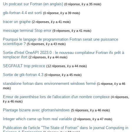
Un podcast sur Fortran (en anglais)
(0 réponse, il y a 35 mois)
gtk-fortran 4.4 est sorti
(0 réponse, il y a 39 mois)
tracer un graphe
(2 réponses, il y a 41 mois)
message terminal Stop error
(9 réponses, il y a 41 mois)
Pourquoi le langage de programmation Fortran serait une puissance
scientifique ?
(5 réponses, il y a 43 mois)
Sortie d'Intel OneAPI 2023.0 : le nouveau compilateur Fortran ifx prêt à
remplacer ifort
(2 réponses, il y a 44 mois)
SEGFAULT trop précoce
(12 réponses, il y a 44 mois)
Sortie de gtk-fortran 4.3
(0 réponse, il y a 45 mois)
standalone fortran dans environnement windows fermé
(1 réponse, il y a 46
mois)
Erreur de parenthèse lors de l'allocation d'un nombre complexe
(4 réponses,
il y a 46 mois)
Plantage bizarre avec gfortran/windows
(5 réponses, il y a 46 mois)
Integer which came up from real variable
(2 réponses, il y a 47 mois)
Publication de l'article "The State of Fortran" dans le journal Computing in