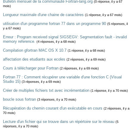
Bulletin mensuel de la communauté Fortran-lang.org
(0 réponse, il y a 67
mois)
Longueur maximale d'une chaine de caractères
(1 réponse, il y a 67 mois)
utilisation d'un programme fortran 77 dans un programme 90
(5 réponses, il
y a 67 mois)
Erreur : Program received signal SIGSEGV: Segmentation fault - invalid
memory reference.
(4 réponses, il y a 68 mois)
Compilation gfortran MAC OS X 10.7
(1 réponse, il y a 68 mois)
affectation des etudiants aux ecoles
(2 réponses, il y a 69 mois)
Cours à télécharger pour Fortran
(2 réponses, il y a 69 mois)
Fortran 77 : Comment récupérer une variable d'une fonction C (Visual
Studio 15)
(3 réponses, il y a 69 mois)
Créer de multiples fichiers txt avec incrémentation
(1 réponse, il y a 70 mois)
boucle sous fortran
(3 réponses, il y a 70 mois)
Récupération du chemin courant d'un exécutable en cours
(2 réponses, il y a
70 mois)
Lecture d'un fichier qui se trouve dans un répértoire sur le réseau
(5
réponses, il y a 70 mois)