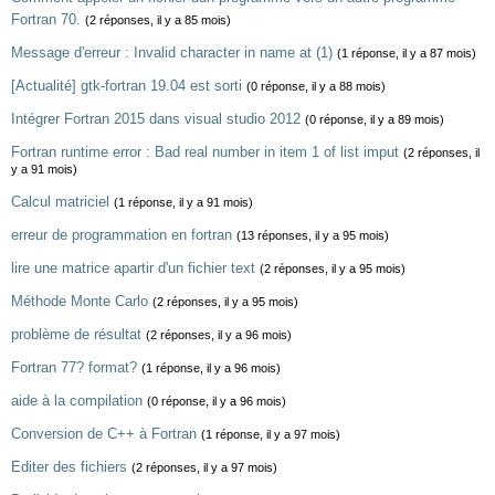
Fortran 70.
(2 réponses, il y a 85 mois)
Message d'erreur : Invalid character in name at (1)
(1 réponse, il y a 87 mois)
[Actualité] gtk-fortran 19.04 est sorti
(0 réponse, il y a 88 mois)
Intégrer Fortran 2015 dans visual studio 2012
(0 réponse, il y a 89 mois)
Fortran runtime error : Bad real number in item 1 of list imput
(2 réponses, il
y a 91 mois)
Calcul matriciel
(1 réponse, il y a 91 mois)
erreur de programmation en fortran
(13 réponses, il y a 95 mois)
lire une matrice apartir d'un fichier text
(2 réponses, il y a 95 mois)
Méthode Monte Carlo
(2 réponses, il y a 95 mois)
problème de résultat
(2 réponses, il y a 96 mois)
Fortran 77? format?
(1 réponse, il y a 96 mois)
aide à la compilation
(0 réponse, il y a 96 mois)
Conversion de C++ à Fortran
(1 réponse, il y a 97 mois)
Editer des fichiers
(2 réponses, il y a 97 mois)