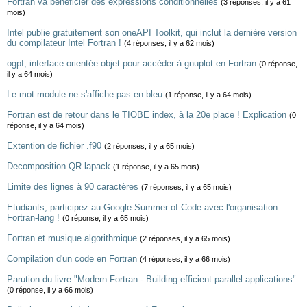
Fortran va bénéficier des expressions conditionnelles
(3 réponses, il y a 61
mois)
Intel publie gratuitement son oneAPI Toolkit, qui inclut la dernière version
du compilateur Intel Fortran !
(4 réponses, il y a 62 mois)
ogpf, interface orientée objet pour accéder à gnuplot en Fortran
(0 réponse,
il y a 64 mois)
Le mot module ne s'affiche pas en bleu
(1 réponse, il y a 64 mois)
Fortran est de retour dans le TIOBE index, à la 20e place ! Explication
(0
réponse, il y a 64 mois)
Extention de fichier .f90
(2 réponses, il y a 65 mois)
Decomposition QR lapack
(1 réponse, il y a 65 mois)
Limite des lignes à 90 caractères
(7 réponses, il y a 65 mois)
Etudiants, participez au Google Summer of Code avec l'organisation
Fortran-lang !
(0 réponse, il y a 65 mois)
Fortran et musique algorithmique
(2 réponses, il y a 65 mois)
Compilation d'un code en Fortran
(4 réponses, il y a 66 mois)
Parution du livre "Modern Fortran - Building efficient parallel applications"
(0 réponse, il y a 66 mois)