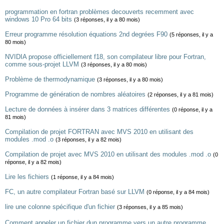
programmation en fortran problèmes decouverts recemment avec
windows 10 Pro 64 bits
(3 réponses, il y a 80 mois)
Erreur programme résolution équations 2nd degrées F90
(5 réponses, il y a
80 mois)
NVIDIA propose officiellement f18, son compilateur libre pour Fortran,
comme sous-projet LLVM
(3 réponses, il y a 80 mois)
Problème de thermodynamique
(3 réponses, il y a 80 mois)
Programme de génération de nombres aléatoires
(2 réponses, il y a 81 mois)
Lecture de données à insérer dans 3 matrices différentes
(0 réponse, il y a
81 mois)
Compilation de projet FORTRAN avec MVS 2010 en utilisant des
modules .mod .o
(3 réponses, il y a 82 mois)
Compilation de projet avec MVS 2010 en utilisant des modules .mod .o
(0
réponse, il y a 82 mois)
Lire les fichiers
(1 réponse, il y a 84 mois)
FC, un autre compilateur Fortran basé sur LLVM
(0 réponse, il y a 84 mois)
lire une colonne spécifique d'un fichier
(3 réponses, il y a 85 mois)
Comment appeler un fichier dun programme vers un autre programme