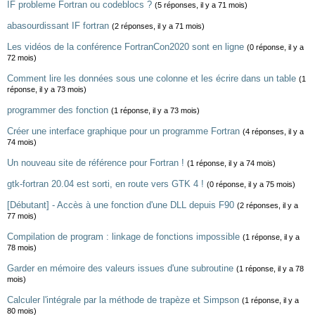
IF probleme Fortran ou codeblocs ?
(5 réponses, il y a 71 mois)
abasourdissant IF fortran
(2 réponses, il y a 71 mois)
Les vidéos de la conférence FortranCon2020 sont en ligne
(0 réponse, il y a
72 mois)
Comment lire les données sous une colonne et les écrire dans un table
(1
réponse, il y a 73 mois)
programmer des fonction
(1 réponse, il y a 73 mois)
Créer une interface graphique pour un programme Fortran
(4 réponses, il y a
74 mois)
Un nouveau site de référence pour Fortran !
(1 réponse, il y a 74 mois)
gtk-fortran 20.04 est sorti, en route vers GTK 4 !
(0 réponse, il y a 75 mois)
[Débutant] - Accès à une fonction d'une DLL depuis F90
(2 réponses, il y a
77 mois)
Compilation de program : linkage de fonctions impossible
(1 réponse, il y a
78 mois)
Garder en mémoire des valeurs issues d'une subroutine
(1 réponse, il y a 78
mois)
Calculer l'intégrale par la méthode de trapèze et Simpson
(1 réponse, il y a
80 mois)