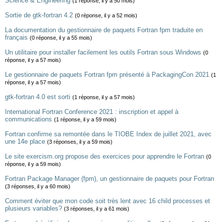
Science & Engineering
(1 réponse, il y a 50 mois)
Sortie de gtk-fortran 4.2
(0 réponse, il y a 52 mois)
La documentation du gestionnaire de paquets Fortran fpm traduite en
français
(0 réponse, il y a 55 mois)
Un utilitaire pour installer facilement les outils Fortran sous Windows
(0
réponse, il y a 57 mois)
Le gestionnaire de paquets Fortran fpm présenté à PackagingCon 2021
(1
réponse, il y a 57 mois)
gtk-fortran 4.0 est sorti
(1 réponse, il y a 57 mois)
International Fortran Conference 2021 : inscription et appel à
communications
(1 réponse, il y a 59 mois)
Fortran confirme sa remontée dans le TIOBE Index de juillet 2021, avec
une 14e place
(3 réponses, il y a 59 mois)
Le site exercism.org propose des exercices pour apprendre le Fortran
(0
réponse, il y a 59 mois)
Fortran Package Manager (fpm), un gestionnaire de paquets pour Fortran
(3 réponses, il y a 60 mois)
Comment éviter que mon code soit très lent avec 16 child processes et
plusieurs variables?
(3 réponses, il y a 61 mois)