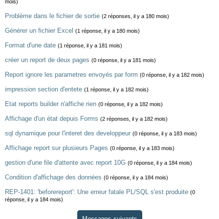
mois)
Problème dans le fichier de sortie
(2 réponses, il y a 180 mois)
Générer un fichier Excel
(1 réponse, il y a 180 mois)
Format d'une date
(1 réponse, il y a 181 mois)
créer un report de deux pages
(0 réponse, il y a 181 mois)
Report ignore les parametres envoyés par form
(0 réponse, il y a 182 mois)
impression section d'entete
(1 réponse, il y a 182 mois)
Etat reports builder n'affiche rien
(0 réponse, il y a 182 mois)
Affichage d'un état depuis Forms
(2 réponses, il y a 182 mois)
sql dynamique pour l'interet des developpeur
(0 réponse, il y a 183 mois)
Affichage report sur plusieurs Pages
(0 réponse, il y a 183 mois)
gestion d'une file d'attente avec report 10G
(0 réponse, il y a 184 mois)
Condition d'affichage des données
(0 réponse, il y a 184 mois)
REP-1401: 'beforereport': Une erreur fatale PL/SQL s'est produite
(0
réponse, il y a 184 mois)
Messages suivants