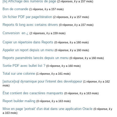
[6i] Affichage des numéros de page
(2 réponses, il y a 157 mois)
Bon de comande
(1 réponse, il y a 157 mois)
Un fichier PDF par page/itération
(2 réponses, il y a 157 mois)
Reports 6i long avec certains drivers
(0 réponse, il y a 157 mois)
Conversion  en ¿
(2 réponses, il y a 159 mois)
Copier un répertoire dans Reports
(0 réponse, il y a 160 mois)
Appeler un report depuis un menu
(0 réponse, il y a 160 mois)
Reports paramétrés lancés depuis un menu
(0 réponse, il y a 160 mois)
Sortie PDF avec bullet list ?
(0 réponse, il y a 160 mois)
Total sur une colonne
(1 réponse, il y a 161 mois)
[astuce]sql dynamique pour l'interet des developpeur
(1 réponse, il y a 162
mois)
État contient des caractères manquants
(0 réponse, il y a 163 mois)
Report builder mailing
(0 réponse, il y a 163 mois)
Mise en page 'portrait' d'un état dans une application Oracle
(0 réponse, il y
a 163 mois)