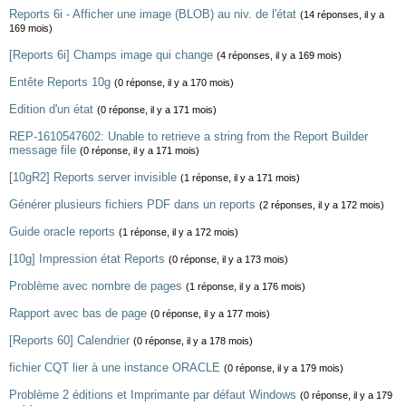
Reports 6i - Afficher une image (BLOB) au niv. de l'état
(14 réponses, il y a
169 mois)
[Reports 6i] Champs image qui change
(4 réponses, il y a 169 mois)
Entête Reports 10g
(0 réponse, il y a 170 mois)
Edition d'un état
(0 réponse, il y a 171 mois)
REP-1610547602: Unable to retrieve a string from the Report Builder
message file
(0 réponse, il y a 171 mois)
[10gR2] Reports server invisible
(1 réponse, il y a 171 mois)
Générer plusieurs fichiers PDF dans un reports
(2 réponses, il y a 172 mois)
Guide oracle reports
(1 réponse, il y a 172 mois)
[10g] Impression état Reports
(0 réponse, il y a 173 mois)
Problème avec nombre de pages
(1 réponse, il y a 176 mois)
Rapport avec bas de page
(0 réponse, il y a 177 mois)
[Reports 60] Calendrier
(0 réponse, il y a 178 mois)
fichier CQT lier à une instance ORACLE
(0 réponse, il y a 179 mois)
Problème 2 éditions et Imprimante par défaut Windows
(0 réponse, il y a 179