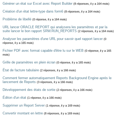
Générer un état sur Excel avec Report Builder
(8 réponses, il y a 164 mois)
Création d'un état lettre-type dans form6
(8 réponses, il y a 164 mois)
Problème de libellé
(0 réponse, il y a 164 mois)
URL lancer ORACLE REPORT qui analysera les paramètres et par la
suite lancer le bon rapport SRW.RUN_REPORTS
(2 réponses, il y a 164 mois)
Analyser les paramètres d'une URL pour savoir quel rapport lancer
(0
réponse, il y a 165 mois)
Fichier PDF avec format capable d'être lu sur le WEB
(0 réponse, il y a 165
mois)
Grille de paramètres en plein écran
(0 réponse, il y a 165 mois)
État de facture tabulaire
(2 réponses, il y a 166 mois)
Comment fermer automatiquement Reports Background Engine aprés le
lancement de Reports
(3 réponses, il y a 166 mois)
Développement des états de sortie
(2 réponses, il y a 166 mois)
Éditon d'un état
(1 réponse, il y a 166 mois)
Supprimer un Report Server
(1 réponse, il y a 169 mois)
Convertir montant en lettre
(8 réponses, il y a 169 mois)