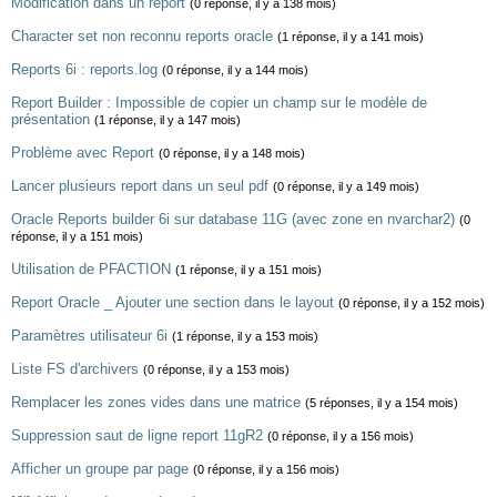
Modification dans un report
(0 réponse, il y a 138 mois)
Character set non reconnu reports oracle
(1 réponse, il y a 141 mois)
Reports 6i : reports.log
(0 réponse, il y a 144 mois)
Report Builder : Impossible de copier un champ sur le modèle de
présentation
(1 réponse, il y a 147 mois)
Problème avec Report
(0 réponse, il y a 148 mois)
Lancer plusieurs report dans un seul pdf
(0 réponse, il y a 149 mois)
Oracle Reports builder 6i sur database 11G (avec zone en nvarchar2)
(0
réponse, il y a 151 mois)
Utilisation de PFACTION
(1 réponse, il y a 151 mois)
Report Oracle _ Ajouter une section dans le layout
(0 réponse, il y a 152 mois)
Paramètres utilisateur 6i
(1 réponse, il y a 153 mois)
Liste FS d'archivers
(0 réponse, il y a 153 mois)
Remplacer les zones vides dans une matrice
(5 réponses, il y a 154 mois)
Suppression saut de ligne report 11gR2
(0 réponse, il y a 156 mois)
Afficher un groupe par page
(0 réponse, il y a 156 mois)