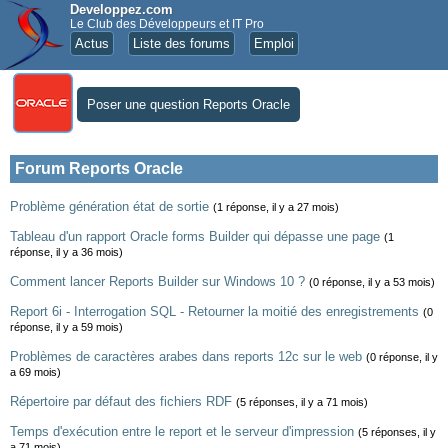
Developpez.com
Le Club des Développeurs et IT Pro
Actus
Liste des forums
Emploi
Poser une question Reports Oracle
Forum Reports Oracle
Problème génération état de sortie
(1 réponse, il y a 27 mois)
Tableau d'un rapport Oracle forms Builder qui dépasse une page
(1
réponse, il y a 36 mois)
Comment lancer Reports Builder sur Windows 10 ?
(0 réponse, il y a 53 mois)
Report 6i - Interrogation SQL - Retourner la moitié des enregistrements
(0
réponse, il y a 59 mois)
Problèmes de caractères arabes dans reports 12c sur le web
(0 réponse, il y
a 69 mois)
Répertoire par défaut des fichiers RDF
(5 réponses, il y a 71 mois)
Temps d'exécution entre le report et le serveur d'impression
(5 réponses, il y
a 71 mois)