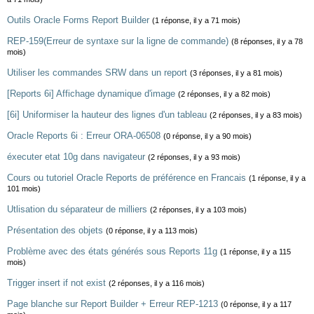
Outils Oracle Forms Report Builder
(1 réponse, il y a 71 mois)
REP-159(Erreur de syntaxe sur la ligne de commande)
(8 réponses, il y a 78
mois)
Utiliser les commandes SRW dans un report
(3 réponses, il y a 81 mois)
[Reports 6i] Affichage dynamique d'image
(2 réponses, il y a 82 mois)
[6i] Uniformiser la hauteur des lignes d'un tableau
(2 réponses, il y a 83 mois)
Oracle Reports 6i : Erreur ORA-06508
(0 réponse, il y a 90 mois)
éxecuter etat 10g dans navigateur
(2 réponses, il y a 93 mois)
Cours ou tutoriel Oracle Reports de préférence en Francais
(1 réponse, il y a
101 mois)
Utlisation du séparateur de milliers
(2 réponses, il y a 103 mois)
Présentation des objets
(0 réponse, il y a 113 mois)
Problème avec des états générés sous Reports 11g
(1 réponse, il y a 115
mois)
Trigger insert if not exist
(2 réponses, il y a 116 mois)
Page blanche sur Report Builder + Erreur REP-1213
(0 réponse, il y a 117