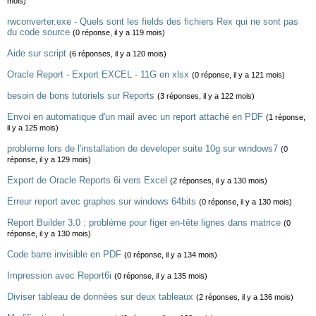
mois)
rwconverter.exe - Quels sont les fields des fichiers Rex qui ne sont pas
du code source
(0 réponse, il y a 119 mois)
Aide sur script
(6 réponses, il y a 120 mois)
Oracle Report - Export EXCEL - 11G en xlsx
(0 réponse, il y a 121 mois)
besoin de bons tutoriels sur Reports
(3 réponses, il y a 122 mois)
Envoi en automatique d'un mail avec un report attaché en PDF
(1 réponse,
il y a 125 mois)
probleme lors de l'installation de developer suite 10g sur windows7
(0
réponse, il y a 129 mois)
Export de Oracle Reports 6i vers Excel
(2 réponses, il y a 130 mois)
Erreur report avec graphes sur windows 64bits
(0 réponse, il y a 130 mois)
Report Builder 3.0 : problème pour figer en-tête lignes dans matrice
(0
réponse, il y a 130 mois)
Code barre invisible en PDF
(0 réponse, il y a 134 mois)
Impression avec Report6i
(0 réponse, il y a 135 mois)
Diviser tableau de données sur deux tableaux
(2 réponses, il y a 136 mois)