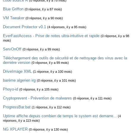
code source R
(0 réponse, il y a 75 mois)
Blue Griffon
(0 réponse, il y a 87 mois)
VM Tweaker
(0 réponse, il y a 90 mois)
Document Protector v0.1
(4 réponses, il y a 95 mois)
EverFastAccess - Prise de notes ultra-intuitive et rapide
(0 réponse, il y a 98
mois)
ServOnOff
(0 réponse, il y a 99 mois)
Téléchargement des outils de sécurité et de nettoyage des virus avec la
dernière version
(0 réponse, il y a 99 mois)
DriveImage XML
(1 réponse, il y a 100 mois)
barème algerien irg
(0 réponse, il y a 101 mois)
Phoyo-id
(0 réponse, il y a 105 mois)
Cryptoprevent - Prévention de malwares
(0 réponse, il y a 111 mois)
ProgressBar.bat
(1 réponse, il y a 112 mois)
Uptime affiche depuis combien de temps le system est demarre...
(4
réponses, il y a 113 mois)
NG XPLAYER
(0 réponse, il y a 130 mois)