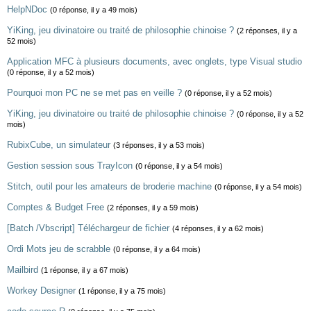
HelpNDoc
(0 réponse, il y a 49 mois)
YiKing, jeu divinatoire ou traité de philosophie chinoise ?
(2 réponses, il y a
52 mois)
Application MFC à plusieurs documents, avec onglets, type Visual studio
(0 réponse, il y a 52 mois)
Pourquoi mon PC ne se met pas en veille ?
(0 réponse, il y a 52 mois)
YiKing, jeu divinatoire ou traité de philosophie chinoise ?
(0 réponse, il y a 52
mois)
RubixCube, un simulateur
(3 réponses, il y a 53 mois)
Gestion session sous TrayIcon
(0 réponse, il y a 54 mois)
Stitch, outil pour les amateurs de broderie machine
(0 réponse, il y a 54 mois)
Comptes & Budget Free
(2 réponses, il y a 59 mois)
[Batch /Vbscript] Téléchargeur de fichier
(4 réponses, il y a 62 mois)
Ordi Mots jeu de scrabble
(0 réponse, il y a 64 mois)
Mailbird
(1 réponse, il y a 67 mois)
Workey Designer
(1 réponse, il y a 75 mois)