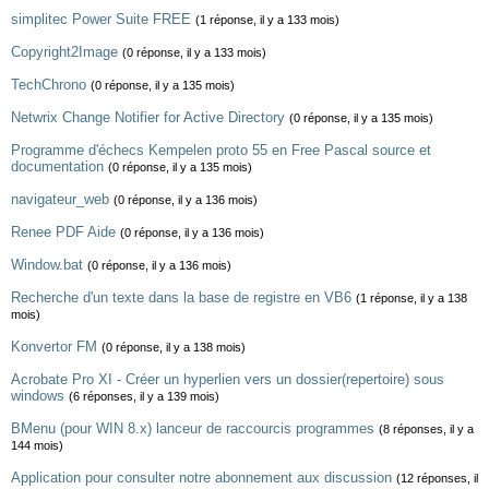
simplitec Power Suite FREE
(1 réponse, il y a 133 mois)
Copyright2Image
(0 réponse, il y a 133 mois)
TechChrono
(0 réponse, il y a 135 mois)
Netwrix Change Notifier for Active Directory
(0 réponse, il y a 135 mois)
Programme d'échecs Kempelen proto 55 en Free Pascal source et
documentation
(0 réponse, il y a 135 mois)
navigateur_web
(0 réponse, il y a 136 mois)
Renee PDF Aide
(0 réponse, il y a 136 mois)
Window.bat
(0 réponse, il y a 136 mois)
Recherche d'un texte dans la base de registre en VB6
(1 réponse, il y a 138
mois)
Konvertor FM
(0 réponse, il y a 138 mois)
Acrobate Pro XI - Créer un hyperlien vers un dossier(repertoire) sous
windows
(6 réponses, il y a 139 mois)
BMenu (pour WIN 8.x) lanceur de raccourcis programmes
(8 réponses, il y a
144 mois)
Application pour consulter notre abonnement aux discussion
(12 réponses, il