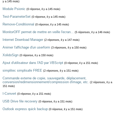
y a 145 mois)
Module Psionic
(0 réponse, il y a 145 mois)
Test-ParameterSet
(0 réponse, il y a 145 mois)
Remove-Conditionnal
(0 réponse, il y a 145 mois)
MonitorOFF permet de mettre en veille l'ecran...
(5 réponses, il y a 146 mois)
Internet Download Manager
(2 réponses, il y a 147 mois)
Animer l'affichage d'un userform
(3 réponses, il y a 150 mois)
XolidoSign
(0 réponse, il y a 150 mois)
Ajout d'utilisateur dans l'AD par VBScript
(0 réponse, il y a 151 mois)
simplitec simplisafe FREE
(2 réponses, il y a 151 mois)
Commande externe de copie, sauvegarde, déplacement,
conversion/redimensionnement/compression d'image, etc.
(2 réponses, il y a
151 mois)
I-Convert
(0 réponse, il y a 151 mois)
USB Drive file recovery
(0 réponse, il y a 151 mois)
Outlook express quick backup
(0 réponse, il y a 151 mois)