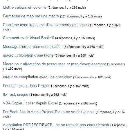
Mettre valeurs en colonne
(1 réponse, il y a 159 mois)
Fermeture de msp par une macro
(12 réponses, il y a 159 mois)
Probléme avec la courbe d'avanvement des taches
(1 réponse, il y a 160
mois)
Comment avoir Visual Basic 6
(4 réponses, il y a 160 mois)
Message d'erreur pour surutilisation
(3 réponses, il y a 160 mois)
macro : coloration d'une tache
(3 réponses, il y a 160 mois)
Macro pour affectation de ressources et msg d'avertissement
(1 réponse, il
y a 160 mois)
erreur de compilation avec une checkbox
(1 réponse, il y a 162 mois)
Fonction excel dans Project
(1 réponse, il y a 162 mois)
ID Task unique
(1 réponse, il y a 162 mois)
VBA Copier / coller depuis Excel
(1 réponse, il y a 162 mois)
For Each Job In ActiveProject.Tasks ne se finit jamais
(1 réponse, il y a 162
mois)
Automation PROJECT/EXCEL ne se termine pas correctement
(1 réponse,
il y a 162 mois)