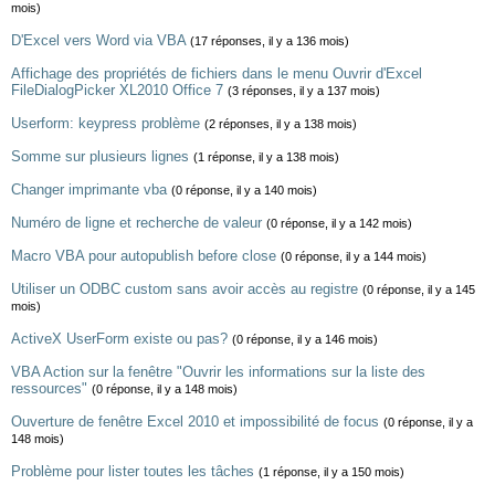
mois)
D'Excel vers Word via VBA
(17 réponses, il y a 136 mois)
Affichage des propriétés de fichiers dans le menu Ouvrir d'Excel
FileDialogPicker XL2010 Office 7
(3 réponses, il y a 137 mois)
Userform: keypress problème
(2 réponses, il y a 138 mois)
Somme sur plusieurs lignes
(1 réponse, il y a 138 mois)
Changer imprimante vba
(0 réponse, il y a 140 mois)
Numéro de ligne et recherche de valeur
(0 réponse, il y a 142 mois)
Macro VBA pour autopublish before close
(0 réponse, il y a 144 mois)
Utiliser un ODBC custom sans avoir accès au registre
(0 réponse, il y a 145
mois)
ActiveX UserForm existe ou pas?
(0 réponse, il y a 146 mois)
VBA Action sur la fenêtre "Ouvrir les informations sur la liste des
ressources"
(0 réponse, il y a 148 mois)
Ouverture de fenêtre Excel 2010 et impossibilité de focus
(0 réponse, il y a
148 mois)
Problème pour lister toutes les tâches
(1 réponse, il y a 150 mois)