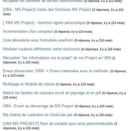
récupérer les données de taches sélectionnées
(0 réponse, il y a 112 mois)
{VBA - MS Project] Listes des fonctions MS Project
(2 réponses, il y a 114
mois)
[ VBA MS Project] - Insertion lignes automatique
(0 réponse, il y a 114 mois)
Incrémentation d'un compteur
(0 réponse, il y a 114 mois)
Liste déroulante avec formulaire userform
(0 réponse, il y a 114 mois)
Attribuer couleurs différentes selon ressource
(8 réponses, il y a 116 mois)
Récupérer "les informations sur le projet" de ms Project en VBA
(2
réponses, il y a 119 mois)
Erreur d'execution '1004' -> Erreur inattendue avec la méthode.
(0 réponse,
il y a 123 mois)
Multipage et Module de classe
(1 réponse, il y a 123 mois)
Mettre les feuilles de classeur excel en paysage et en pdf
(0 réponse, il y a
125 mois)
VBA - Event au démarrage de MS Project
(0 réponse, il y a 126 mois)
Ma chaîne de caractère ne s'exécute pas
(0 réponse, il y a 126 mois)
[VBA MS PROJECT] Nom de variable pour texte personnalisable
(2
réponses, il y a 126 mois)