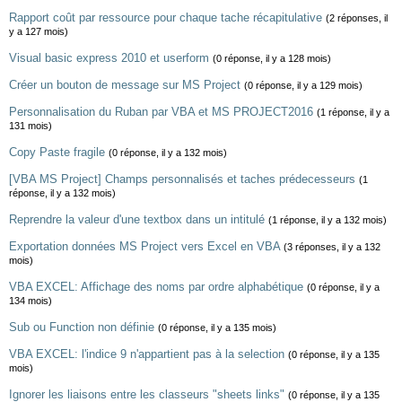
Rapport coût par ressource pour chaque tache récapitulative
(2 réponses, il
y a 127 mois)
Visual basic express 2010 et userform
(0 réponse, il y a 128 mois)
Créer un bouton de message sur MS Project
(0 réponse, il y a 129 mois)
Personnalisation du Ruban par VBA et MS PROJECT2016
(1 réponse, il y a
131 mois)
Copy Paste fragile
(0 réponse, il y a 132 mois)
[VBA MS Project] Champs personnalisés et taches prédecesseurs
(1
réponse, il y a 132 mois)
Reprendre la valeur d'une textbox dans un intitulé
(1 réponse, il y a 132 mois)
Exportation données MS Project vers Excel en VBA
(3 réponses, il y a 132
mois)
VBA EXCEL: Affichage des noms par ordre alphabétique
(0 réponse, il y a
134 mois)
Sub ou Function non définie
(0 réponse, il y a 135 mois)
VBA EXCEL: l'indice 9 n'appartient pas à la selection
(0 réponse, il y a 135
mois)
Ignorer les liaisons entre les classeurs "sheets links"
(0 réponse, il y a 135