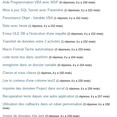
Aide Programmation VBA avec MSP
(6 réponses, il y a 150 mois)
Mise à jour SQL Server avec Paramètre
(2 réponses, il y a 152 mois)
Persistance Objet - Variable VBA
(1 réponse, il y a 152 mois)
Date avec heure
(1 réponse, il y a 152 mois)
Erreur OLE DB a l'éxécution d'une requête
(2 réponses, il y a 152 mois)
Transfert de données entre 2 activités
(1 réponse, il y a 152 mois)
Macro Format Tache automatique
(2 réponses, il y a 153 mois)
code texte box dans userform
(0 réponse, il y a 154 mois)
enregistrer dans un dossier variable
(0 réponse, il y a 154 mois)
Classe et sous classe
(1 réponse, il y a 155 mois)
Lire le contenu d'une colonne text2
(1 réponse, il y a 155 mois)
importer des données Project dans excel
(1 réponse, il y a 156 mois)
Recuperation texte depuis une autre application
(1 réponse, il y a 157 mois)
Utilisation des callbacks dans un ruban personnalisé
(0 réponse, il y a 158
mois)
Import de données très lent
(0 réponse, il y a 159 mois)