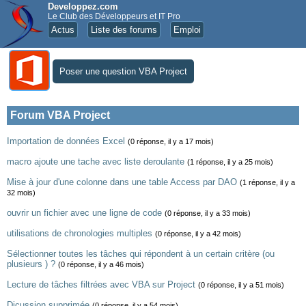
Developpez.com
Le Club des Développeurs et IT Pro
Actus
Liste des forums
Emploi
Poser une question VBA Project
Forum VBA Project
Importation de données Excel
(0 réponse, il y a 17 mois)
macro ajoute une tache avec liste deroulante
(1 réponse, il y a 25 mois)
Mise à jour d'une colonne dans une table Access par DAO
(1 réponse, il y a
32 mois)
ouvrir un fichier avec une ligne de code
(0 réponse, il y a 33 mois)
utilisations de chronologies multiples
(0 réponse, il y a 42 mois)
Sélectionner toutes les tâches qui répondent à un certain critère (ou
plusieurs ) ?
(0 réponse, il y a 46 mois)
Lecture de tâches filtrées avec VBA sur Project
(0 réponse, il y a 51 mois)
Dicussion supprimée
(0 réponse, il y a 54 mois)