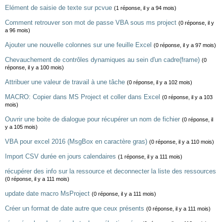
Elément de saisie de texte sur pcvue
(1 réponse, il y a 94 mois)
Comment retrouver son mot de passe VBA sous ms project
(0 réponse, il y
a 96 mois)
Ajouter une nouvelle colonnes sur une feuille Excel
(0 réponse, il y a 97 mois)
Chevauchement de contrôles dynamiques au sein d'un cadre(frame)
(0
réponse, il y a 100 mois)
Attribuer une valeur de travail à une tâche
(0 réponse, il y a 102 mois)
MACRO: Copier dans MS Project et coller dans Excel
(0 réponse, il y a 103
mois)
Ouvrir une boite de dialogue pour récupérer un nom de fichier
(0 réponse, il
y a 105 mois)
VBA pour excel 2016 (MsgBox en caractère gras)
(0 réponse, il y a 110 mois)
Import CSV durée en jours calendaires
(1 réponse, il y a 111 mois)
récupérer des info sur la ressource et deconnecter la liste des ressources
(0 réponse, il y a 111 mois)
update date macro MsProject
(0 réponse, il y a 111 mois)
Créer un format de date autre que ceux présents
(0 réponse, il y a 111 mois)