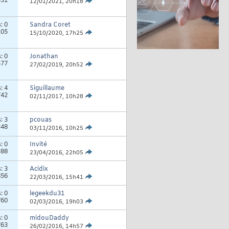
431
12/01/2021,
20h18
s:
0
Sandra Coret
105
15/10/2020,
17h25
s:
0
Jonathan
577
27/02/2019,
20h52
s:
4
Siguillaume
742
02/11/2017,
10h28
s:
3
pcouas
348
03/11/2016,
10h25
s:
0
Invité
388
23/04/2016,
22h05
s:
3
Acidix
856
22/03/2016,
15h41
s:
0
legeekdu31
760
02/03/2016,
19h03
s:
0
midouDaddy
763
26/02/2016,
14h57