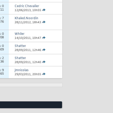
s:
0
Cedric Chevalier
711
12/06/2013,
10h55
s:
7
Khaled.Noordin
976
28/11/2012,
18h43
s:
0
Whiler
708
14/10/2011,
10h47
s:
0
Shatter
609
28/09/2011,
12h46
s:
2
Shatter
136
28/09/2011,
12h40
s:
9
jmnicolas
265
29/03/2011,
20h55