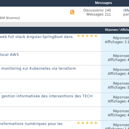
Messages
Discussions: 145
IBM
Voir
Messages: 211
pa
le
 IBM Bluemix)
flux
RSS
de
Réponses
/
Affich
ce
forum
 web full stack Angular-SpringBoot dans
Réponse
Affichages: 3 
 local AWS
Réponse
Affichages: 
e monitoring sur Kubernetes via terraform
Réponse
Affichages: 
Réponse
Affichages: 
la gestion informatisée des interventions des TECH
Réponse
Affichages: 
Réponse
Affichages: 
nsformations numériques pour les
Réponse