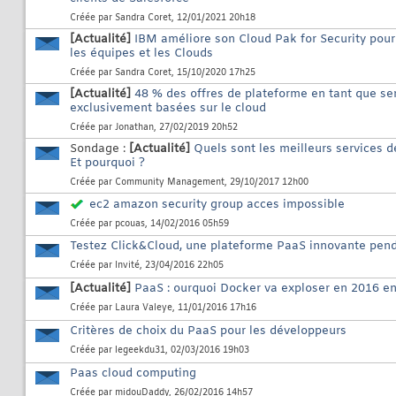
Créée par
Sandra Coret
, 12/01/2021 20h18
[Actualité]
IBM améliore son Cloud Pak for Security pour 
les équipes et les Clouds
Créée par
Sandra Coret
, 15/10/2020 17h25
[Actualité]
48 % des offres de plateforme en tant que se
exclusivement basées sur le cloud
Créée par
Jonathan
, 27/02/2019 20h52
Sondage :
[Actualité]
Quels sont les meilleurs services 
Et pourquoi ?
Créée par
Community Management
, 29/10/2017 12h00
ec2 amazon security group acces impossible
Créée par
pcouas
, 14/02/2016 05h59
Testez Click&Cloud, une plateforme PaaS innovante penda
Créée par
Invité
, 23/04/2016 22h05
[Actualité]
PaaS : ourquoi Docker va exploser en 2016 en
Créée par
Laura Valeye
, 11/01/2016 17h16
Critères de choix du PaaS pour les développeurs
Créée par
legeekdu31
, 02/03/2016 19h03
Paas cloud computing
Créée par
midouDaddy
, 26/02/2016 14h57