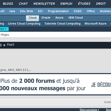
BLOGS
CHAT
NEWSLETTER
EMPLOI
ÉTUDES
DROIT
oft
Java
Dév. Web
EDI
Programmation
SGBD
Office
Mobiles
Cloud
Oracle
Azure
IBM Cloud
ing
Livres Cloud Computing
Tutoriels Cloud Computing
Microsoft Azure
ent !
Règles
g
PaaS
ngine, AWS, AWS EC2,...
Outil
Discussions /
Der