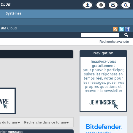
CLUB
Systèmes
IBM Cloud
Recherche avancée
Navigation
Inscrivez-vous
gratuitement
pour pouvoir participer,
suivre les réponses en
temps réel, voter pour
les messages, poser vos
propres questions et
recevoir la newsletter
s du forum
Recherche dans ce forum
nier message