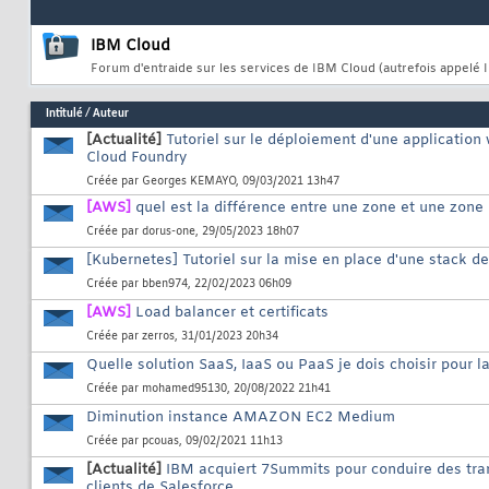
IBM Cloud
Forum d'entraide sur les services de IBM Cloud (autrefois appelé
Intitulé
/
Auteur
[Actualité]
Tutoriel sur le déploiement d'une application
Cloud Foundry
Créée par
Georges KEMAYO
, 09/03/2021 13h47
[AWS]
quel est la différence entre une zone et une zone
Créée par
dorus-one
, 29/05/2023 18h07
[Kubernetes] Tutoriel sur la mise en place d'une stack d
Créée par
bben974
, 22/02/2023 06h09
[AWS]
Load balancer et certificats
Créée par
zerros
, 31/01/2023 20h34
Quelle solution SaaS, IaaS ou PaaS je dois choisir pour 
Créée par
mohamed95130
, 20/08/2022 21h41
Diminution instance AMAZON EC2 Medium
Créée par
pcouas
, 09/02/2021 11h13
[Actualité]
IBM acquiert 7Summits pour conduire des tra
clients de Salesforce