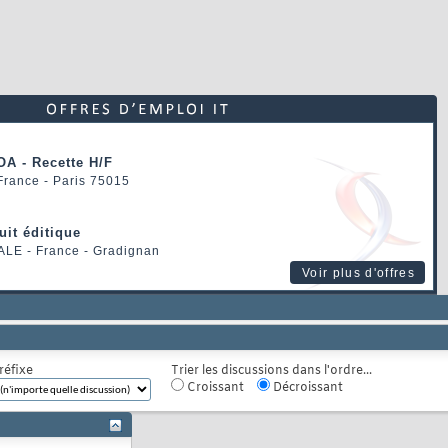
OA - Recette H/F
 France - Paris 75015
uit éditique
ALE
- France - Gradignan
Voir plus d'offres
réfixe
Trier les discussions dans l'ordre...
Croissant
Décroissant