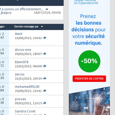
 a connu un effondrement...
r
jbaipro
18/07/2026,
05h56
ages
Dernier message par
s:
2
Aesir
142
16/06/2023,
10h42
s:
0
dorus-one
494
29/05/2023,
18h07
s:
0
bben974
472
22/02/2023,
06h09
s:
0
zerros
539
31/01/2023,
20h34
s:
0
mohamed95130
484
20/08/2022,
21h41
s:
0
pcouas
436
09/02/2021,
11h13
s:
0
Sandra Coret