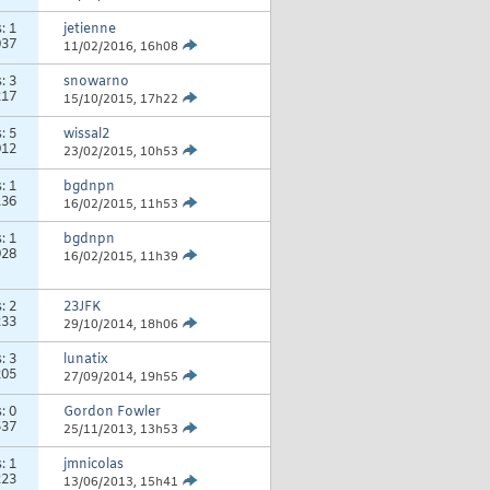
s:
1
jetienne
037
11/02/2016,
16h08
s:
3
snowarno
217
15/10/2015,
17h22
s:
5
wissal2
912
23/02/2015,
10h53
s:
1
bgdnpn
136
16/02/2015,
11h53
s:
1
bgdnpn
928
16/02/2015,
11h39
s:
2
23JFK
233
29/10/2014,
18h06
s:
3
lunatix
205
27/09/2014,
19h55
s:
0
Gordon Fowler
537
25/11/2013,
13h53
s:
1
jmnicolas
223
13/06/2013,
15h41