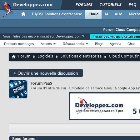
FORUMS
TUTORIELS
FAQ
DI/DSI Solutions d'entreprise
Cloud
IA
ALM
Micros
Forum Cloud Comput
Vous n'êtes pas encore inscrit sur Developpez.com ?
Inscrivez-vous gratuitem
Derniers messages
Actions
Réseau social
Blogs
Agenda
Chat
Forum
Logiciels
Solutions d'entreprise
Cloud Computin
+
Ouvrir une nouvelle discussion
Forum
PaaS
Forum d'entraide sur le modèle de service Paas : Google App E
Sous-forums