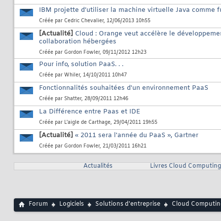
IBM projette d’utiliser la machine virtuelle Java comme 
Créée par
Cedric Chevalier
, 12/06/2013 10h55
[Actualité]
Cloud : Orange veut accélère le développeme
collaboration hébergées
Créée par
Gordon Fowler
, 09/11/2012 12h23
Pour info, solution PaaS. . .
Créée par
Whiler
, 14/10/2011 10h47
Fonctionnalités souhaitées d'un environnement PaaS
Créée par
Shatter
, 28/09/2011 12h46
La Différence entre Paas et IDE
Créée par
L'aigle de Carthage
, 29/04/2011 19h55
[Actualité]
« 2011 sera l'année du PaaS », Gartner
Créée par
Gordon Fowler
, 21/03/2011 16h21
Actualités
Livres Cloud Computing
Forum
Logiciels
Solutions d'entreprise
Cloud Computin