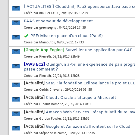
[ ACTUALITES ] CloudUnit, PaaS opensource Java basé s
Créée par
nmuller13100
, 28/10/2015 16h29
PAAS et serveur de développement
Créée par
greenzephyr
, 04/12/2014 17h39
PFE: Mise en place d'un cloud (PaaS)
Créée par
Mamoutou
, 09/03/2011 17h33
[Google App Engine]
Surveiller une application par GAE
Créée par
Pierre8r
, 02/11/2013 22h49
[AWS EC2]
Quelqu'un a-t-il une expérience de pair prog
passe comment ?
Créée par
Pierre8r
, 22/01/2015 12h28
[Actualité]
SaaS : la fondation Eclipse lance le projet EC
Créée par
Cedric Chevalier
, 29/10/2014 05h55
[Actualité]
Cloud : Oracle s’attaque à Microsoft
Créée par
Hinault Romaric
, 23/09/2014 17h11
[Actualité]
Amazon Web Services : récapitulatif du re:In
Créée par
Gordon Fowler
, 25/11/2013 13h53
[Actualité]
Google et Amazon s'affrontent sur le Cloud
Créée par
Stéphane le calme
, 13/06/2013 13h35