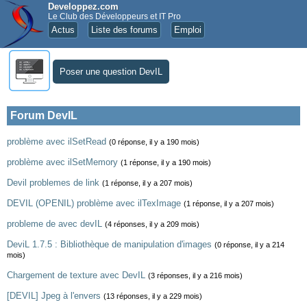
Developpez.com
Le Club des Développeurs et IT Pro
Actus
Liste des forums
Emploi
Poser une question DevIL
Forum DevIL
problème avec ilSetRead
(0 réponse, il y a 190 mois)
problème avec ilSetMemory
(1 réponse, il y a 190 mois)
Devil problemes de link
(1 réponse, il y a 207 mois)
DEVIL (OPENIL) problème avec ilTexImage
(1 réponse, il y a 207 mois)
probleme de avec devIL
(4 réponses, il y a 209 mois)
DeviL 1.7.5 : Bibliothèque de manipulation d'images
(0 réponse, il y a 214
mois)
Chargement de texture avec DevIL
(3 réponses, il y a 216 mois)
[DEVIL] Jpeg à l'envers
(13 réponses, il y a 229 mois)