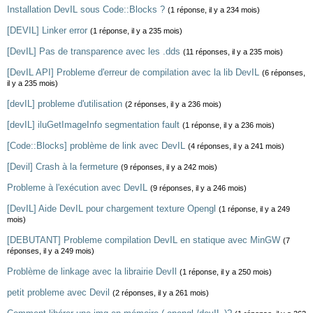
Installation DevIL sous Code::Blocks ?
(1 réponse, il y a 234 mois)
[DEVIL] Linker error
(1 réponse, il y a 235 mois)
[DevIL] Pas de transparence avec les .dds
(11 réponses, il y a 235 mois)
[DevIL API] Probleme d'erreur de compilation avec la lib DevIL
(6 réponses,
il y a 235 mois)
[devIL] probleme d'utilisation
(2 réponses, il y a 236 mois)
[devIL] iluGetImageInfo segmentation fault
(1 réponse, il y a 236 mois)
[Code::Blocks] problème de link avec DevIL
(4 réponses, il y a 241 mois)
[Devil] Crash à la fermeture
(9 réponses, il y a 242 mois)
Probleme à l'exécution avec DevIL
(9 réponses, il y a 246 mois)
[DevIL] Aide DevIL pour chargement texture Opengl
(1 réponse, il y a 249
mois)
[DEBUTANT] Probleme compilation DevIL en statique avec MinGW
(7
réponses, il y a 249 mois)
Problème de linkage avec la librairie DevIl
(1 réponse, il y a 250 mois)
petit probleme avec Devil
(2 réponses, il y a 261 mois)