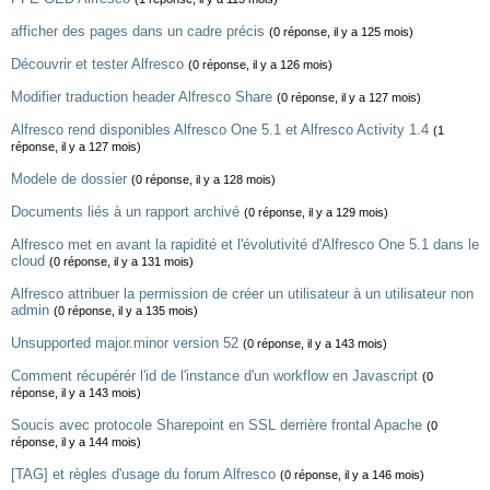
afficher des pages dans un cadre précis
(0 réponse, il y a 125 mois)
Découvrir et tester Alfresco
(0 réponse, il y a 126 mois)
Modifier traduction header Alfresco Share
(0 réponse, il y a 127 mois)
Alfresco rend disponibles Alfresco One 5.1 et Alfresco Activity 1.4
(1
réponse, il y a 127 mois)
Modele de dossier
(0 réponse, il y a 128 mois)
Documents liés à un rapport archivé
(0 réponse, il y a 129 mois)
Alfresco met en avant la rapidité et l'évolutivité d'Alfresco One 5.1 dans le
cloud
(0 réponse, il y a 131 mois)
Alfresco attribuer la permission de créer un utilisateur à un utilisateur non
admin
(0 réponse, il y a 135 mois)
Unsupported major.minor version 52
(0 réponse, il y a 143 mois)
Comment récupérér l'id de l'instance d'un workflow en Javascript
(0
réponse, il y a 143 mois)
Soucis avec protocole Sharepoint en SSL derrière frontal Apache
(0
réponse, il y a 144 mois)
[TAG] et règles d'usage du forum Alfresco
(0 réponse, il y a 146 mois)