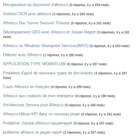
Récuperation du document d'alfresco
(0 réponse, il y a 154 mois)
Solution OCR pour alfresco
(3 réponses, il y a 160 mois)
Alfresco Dav Server Session Timeout
(0 réponse, il y a 161 mois)
Développement GED avec Alfresco et Jasper Report
(3 réponses, il y a 161
mois)
Alfresco ou Windows Sharepoint Services(WSS)
(0 réponse, il y a 163 mois)
Débuter avec Alfresco
(1 réponse, il y a 185 mois)
APPLICATION TYPE WORKFLOW
(0 réponse, il y a 187 mois)
Problème d'ajout de nouveaux types de documents
(3 réponses, il y a 187
mois)
Cours Alfresco en français
(0 réponse, il y a 189 mois)
Alfresco aux couleurs de mon entreprise
(0 réponse, il y a 190 mois)
Architecture Serveur pour Alfresco
(0 réponse, il y a 190 mois)
Alfresco-Utliser API dans un nouveau projet
(0 réponse, il y a 191 mois)
Problème :tutorial alfresco+jasperreport
(0 réponse, il y a 197 mois)
probleme alfresco et jasper report
(2 réponses, il y a 197 mois)