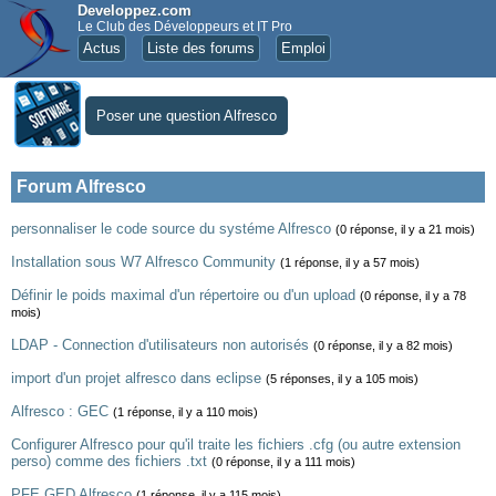
Developpez.com
Le Club des Développeurs et IT Pro
Actus
Liste des forums
Emploi
Poser une question Alfresco
Forum Alfresco
personnaliser le code source du systéme Alfresco
(0 réponse, il y a 21 mois)
Installation sous W7 Alfresco Community
(1 réponse, il y a 57 mois)
Définir le poids maximal d'un répertoire ou d'un upload
(0 réponse, il y a 78
mois)
LDAP - Connection d'utilisateurs non autorisés
(0 réponse, il y a 82 mois)
import d'un projet alfresco dans eclipse
(5 réponses, il y a 105 mois)
Alfresco : GEC
(1 réponse, il y a 110 mois)
Configurer Alfresco pour qu'il traite les fichiers .cfg (ou autre extension
perso) comme des fichiers .txt
(0 réponse, il y a 111 mois)
PFE GED Alfresco
(1 réponse, il y a 115 mois)