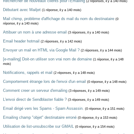
Rechercher de nouveaux clients pour l'Emailing
(2 réponses, il y a 140 mois)
Débutant avec Mailjet
(1 réponse, il y a 140 mois)
Mail chimp, problème d'affichage ds mail du nom du destinataire
(0
réponse, il y a 140 mois)
Attibuer un nom à une adresse email
(3 réponses, il y a 140 mois)
Email header hotmail
(2 réponses, il y a 142 mois)
Envoyer un mail en HTML via Google Mail ?
(2 réponses, il y a 144 mois)
[e-mailing] Doit-on utiliser son vrai nom de domaine
(1 réponse, il y a 148
mois)
Notifications, rappels et mail
(2 réponses, il y a 148 mois)
Comportement étrange lors de l'envoi d'un email
(0 réponse, il y a 148 mois)
Comment creer un serveur d'emailing
(3 réponses, il y a 149 mois)
L'envoi direct de Sendblaster fiable ?
(3 réponses, il y a 149 mois)
Email dirigé vers les Spams - Spam Assassin.
(0 réponse, il y a 151 mois)
Emailing champ "objet" destinataire erroné
(0 réponse, il y a 153 mois)
Utilisation de list-unsubscribe sur GMAIL
(0 réponse, il y a 154 mois)