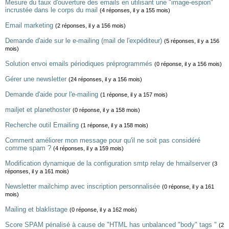
Mesure du taux d'ouverture des emails en utilisant une "image-espion"
incrustée dans le corps du mail
(4 réponses, il y a 155 mois)
Email marketing
(2 réponses, il y a 156 mois)
Demande d'aide sur le e-mailing (mail de l'expéditeur)
(5 réponses, il y a 156
mois)
Solution envoi emails périodiques préprogrammés
(0 réponse, il y a 156 mois)
Gérer une newsletter
(24 réponses, il y a 156 mois)
Demande d'aide pour l'e-mailing
(1 réponse, il y a 157 mois)
mailjet et planethoster
(0 réponse, il y a 158 mois)
Recherche outil Emailing
(1 réponse, il y a 158 mois)
Comment améliorer mon message pour qu'il ne soit pas considéré
comme spam ?
(4 réponses, il y a 159 mois)
Modification dynamique de la configuration smtp relay de hmailserver
(3
réponses, il y a 161 mois)
Newsletter mailchimp avec inscription personnalisée
(0 réponse, il y a 161
mois)
Mailing et blaklistage
(0 réponse, il y a 162 mois)
Score SPAM pénalisé à cause de "HTML has unbalanced "body" tags "
(2