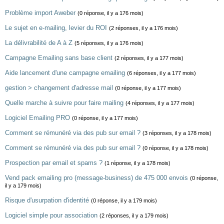
Problème import Aweber
(0 réponse, il y a 176 mois)
Le sujet en e-mailing, levier du ROI
(2 réponses, il y a 176 mois)
La délivrabilité de A à Z
(5 réponses, il y a 176 mois)
Campagne Emailing sans base client
(2 réponses, il y a 177 mois)
Aide lancement d'une campagne emailing
(6 réponses, il y a 177 mois)
gestion > changement d'adresse mail
(0 réponse, il y a 177 mois)
Quelle marche à suivre pour faire mailing
(4 réponses, il y a 177 mois)
Logiciel Emailing PRO
(0 réponse, il y a 177 mois)
Comment se rémunéré via des pub sur email ?
(3 réponses, il y a 178 mois)
Comment se rémunéré via des pub sur email ?
(0 réponse, il y a 178 mois)
Prospection par email et spams ?
(1 réponse, il y a 178 mois)
Vend pack emailing pro (message-business) de 475 000 envois
(0 réponse,
il y a 179 mois)
Risque d'usurpation d'identité
(0 réponse, il y a 179 mois)
Logiciel simple pour association
(2 réponses, il y a 179 mois)