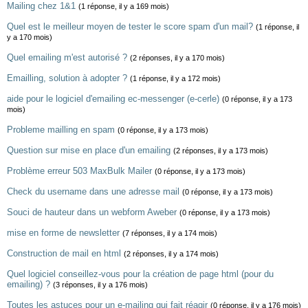
Mailing chez 1&1
(1 réponse, il y a 169 mois)
Quel est le meilleur moyen de tester le score spam d'un mail?
(1 réponse, il
y a 170 mois)
Quel emailing m'est autorisé ?
(2 réponses, il y a 170 mois)
Emailling, solution à adopter ?
(1 réponse, il y a 172 mois)
aide pour le logiciel d'emailing ec-messenger (e-cerle)
(0 réponse, il y a 173
mois)
Probleme mailling en spam
(0 réponse, il y a 173 mois)
Question sur mise en place d'un emailing
(2 réponses, il y a 173 mois)
Problème erreur 503 MaxBulk Mailer
(0 réponse, il y a 173 mois)
Check du username dans une adresse mail
(0 réponse, il y a 173 mois)
Souci de hauteur dans un webform Aweber
(0 réponse, il y a 173 mois)
mise en forme de newsletter
(7 réponses, il y a 174 mois)
Construction de mail en html
(2 réponses, il y a 174 mois)
Quel logiciel conseillez-vous pour la création de page html (pour du
emailing) ?
(3 réponses, il y a 176 mois)
Toutes les astuces pour un e-mailing qui fait réagir
(0 réponse, il y a 176 mois)