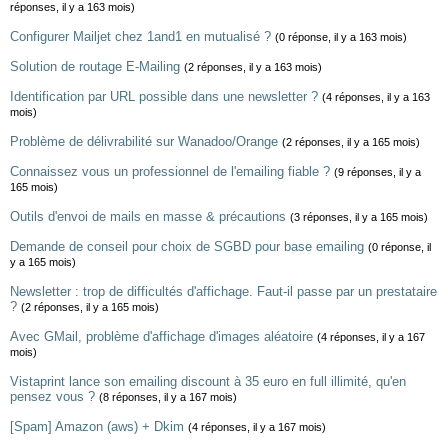
réponses, il y a 163 mois)
Configurer Mailjet chez 1and1 en mutualisé ?
(0 réponse, il y a 163 mois)
Solution de routage E-Mailing
(2 réponses, il y a 163 mois)
Identification par URL possible dans une newsletter ?
(4 réponses, il y a 163
mois)
Problème de délivrabilité sur Wanadoo/Orange
(2 réponses, il y a 165 mois)
Connaissez vous un professionnel de l'emailing fiable ?
(9 réponses, il y a
165 mois)
Outils d'envoi de mails en masse & précautions
(3 réponses, il y a 165 mois)
Demande de conseil pour choix de SGBD pour base emailing
(0 réponse, il
y a 165 mois)
Newsletter : trop de difficultés d'affichage. Faut-il passe par un prestataire
?
(2 réponses, il y a 165 mois)
Avec GMail, problème d'affichage d'images aléatoire
(4 réponses, il y a 167
mois)
Vistaprint lance son emailing discount à 35 euro en full illimité, qu'en
pensez vous ?
(8 réponses, il y a 167 mois)
[Spam] Amazon (aws) + Dkim
(4 réponses, il y a 167 mois)