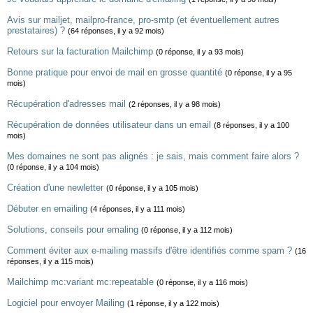
Avis sur mailjet, mailpro-france, pro-smtp (et éventuellement autres
prestataires) ?
(64 réponses, il y a 92 mois)
Retours sur la facturation Mailchimp
(0 réponse, il y a 93 mois)
Bonne pratique pour envoi de mail en grosse quantité
(0 réponse, il y a 95
mois)
Récupération d'adresses mail
(2 réponses, il y a 98 mois)
Récupération de données utilisateur dans un email
(8 réponses, il y a 100
mois)
Mes domaines ne sont pas alignés : je sais, mais comment faire alors ?
(0 réponse, il y a 104 mois)
Création d'une newletter
(0 réponse, il y a 105 mois)
Débuter en emailing
(4 réponses, il y a 111 mois)
Solutions, conseils pour emaling
(0 réponse, il y a 112 mois)
Comment éviter aux e-mailing massifs d'être identifiés comme spam ?
(16
réponses, il y a 115 mois)
Mailchimp mc:variant mc:repeatable
(0 réponse, il y a 116 mois)
Logiciel pour envoyer Mailing
(1 réponse, il y a 122 mois)