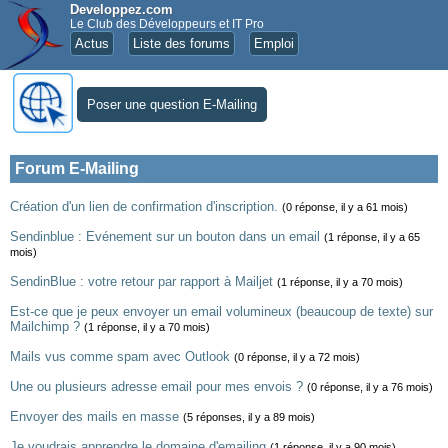
Developpez.com
Le Club des Développeurs et IT Pro
Actus
Liste des forums
Emploi
Poser une question E-Mailing
Forum E-Mailing
Création d'un lien de confirmation d'inscription.
(0 réponse, il y a 61 mois)
Sendinblue : Evénement sur un bouton dans un email
(1 réponse, il y a 65
mois)
SendinBlue : votre retour par rapport à Mailjet
(1 réponse, il y a 70 mois)
Est-ce que je peux envoyer un email volumineux (beaucoup de texte) sur
Mailchimp ?
(1 réponse, il y a 70 mois)
Mails vus comme spam avec Outlook
(0 réponse, il y a 72 mois)
Une ou plusieurs adresse email pour mes envois ?
(0 réponse, il y a 76 mois)
Envoyer des mails en masse
(5 réponses, il y a 89 mois)
Je voudrais apprendre le domaine d'emailing
(1 réponse, il y a 90 mois)