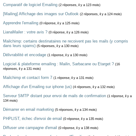
Comparatif de logiciel Emailing
(2 réponses, il y a 123 mois)
[Mailing] Affichage des images sur Outlook
(2 réponses, il y a 124 mois)
Apprendre l'emailing
(0 réponse, il y a 125 mois)
LianaMailer : votre avis ?
(0 réponse, il y a 126 mois)
Mailchimp: certains destinataires ne recoivent pas les mails (y compris
dans leurs spams)
(5 réponses, il y a 130 mois)
Délivrabilité et encodage
(1 réponse, il y a 130 mois)
Logiciel & plateforme emailing : Mailin, Sarbacane ou Etarget ?
(16
réponses, il y a 131 mois)
Mailchimp et contact form 7
(1 réponse, il y a 131 mois)
Affichage d'un Emailing sur iphone (us)
(4 réponses, il y a 132 mois)
Serveur SMTP distant pour envoi de mails de confirmation
(1 réponse, il y a
134 mois)
Démarrer en email marketing
(5 réponses, il y a 134 mois)
PHPLIST, échec d'envoi de email
(0 réponse, il y a 135 mois)
Diffuser une campagne d'email
(0 réponse, il y a 138 mois)