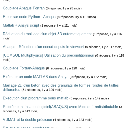
Couplage Abaqus Fortran
(0 réponse, il y a 93 mois)
Ereur sur code Python - Abaqus
(4 réponses, il y a 110 mois)
Matlab + Ansys script
(1 réponse, il y a 111 mois)
Réduction du maillage d'un objet 3D automatiquement
(1 réponse, il y a 116
mois)
Abaqus - Sélection d'un noeud depuis le viewport
(0 réponse, il y a 117 mois)
[COMSOL Multiphysics] Utilisation du préconditionneur
(0 réponse, il y a 118
mois)
Couplage Fortran-Abaqus
(6 réponses, il y a 120 mois)
Exécuter un code MATLAB dans Ansys
(0 réponse, il y a 122 mois)
Maillage 2D d'un béton avec des granulats de formes rondes de tailles
différentes
(31 réponses, il y a 129 mois)
Execution d'un programme sous matlab
(5 réponses, il y a 142 mois)
Problème installation logiciel(ABAQUS) avec Microsoft redistributable
(3
réponses, il y a 143 mois)
VUMAT et la double précision
(4 réponses, il y a 143 mois)