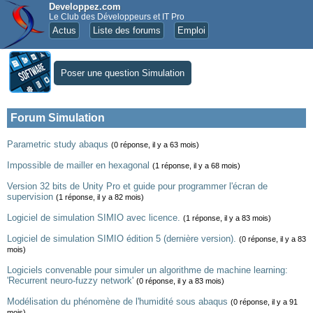
Developpez.com
Le Club des Développeurs et IT Pro
Actus
Liste des forums
Emploi
Poser une question Simulation
Forum Simulation
Parametric study abaqus
(0 réponse, il y a 63 mois)
Impossible de mailler en hexagonal
(1 réponse, il y a 68 mois)
Version 32 bits de Unity Pro et guide pour programmer l'écran de
supervision
(1 réponse, il y a 82 mois)
Logiciel de simulation SIMIO avec licence.
(1 réponse, il y a 83 mois)
Logiciel de simulation SIMIO édition 5 (dernière version).
(0 réponse, il y a 83
mois)
Logiciels convenable pour simuler un algorithme de machine learning:
'Recurrent neuro-fuzzy network'
(0 réponse, il y a 83 mois)
Modélisation du phénomène de l'humidité sous abaqus
(0 réponse, il y a 91
mois)