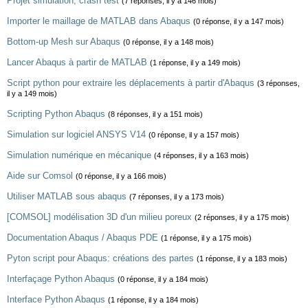
Projet simulation, crash test
(7 réponses, il y a 146 mois)
Importer le maillage de MATLAB dans Abaqus
(0 réponse, il y a 147 mois)
Bottom-up Mesh sur Abaqus
(0 réponse, il y a 148 mois)
Lancer Abaqus à partir de MATLAB
(1 réponse, il y a 149 mois)
Script python pour extraire les déplacements à partir d'Abaqus
(3 réponses,
il y a 149 mois)
Scripting Python Abaqus
(8 réponses, il y a 151 mois)
Simulation sur logiciel ANSYS V14
(0 réponse, il y a 157 mois)
Simulation numérique en mécanique
(4 réponses, il y a 163 mois)
Aide sur Comsol
(0 réponse, il y a 166 mois)
Utiliser MATLAB sous abaqus
(7 réponses, il y a 173 mois)
[COMSOL] modélisation 3D d'un milieu poreux
(2 réponses, il y a 175 mois)
Documentation Abaqus / Abaqus PDE
(1 réponse, il y a 175 mois)
Pyton script pour Abaqus: créations des partes
(1 réponse, il y a 183 mois)
Interfaçage Python Abaqus
(0 réponse, il y a 184 mois)
Interface Python Abaqus
(1 réponse, il y a 184 mois)