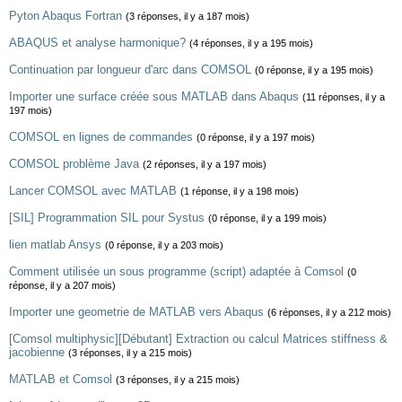
Pyton Abaqus Fortran
(3 réponses, il y a 187 mois)
ABAQUS et analyse harmonique?
(4 réponses, il y a 195 mois)
Continuation par longueur d'arc dans COMSOL
(0 réponse, il y a 195 mois)
Importer une surface créée sous MATLAB dans Abaqus
(11 réponses, il y a
197 mois)
COMSOL en lignes de commandes
(0 réponse, il y a 197 mois)
COMSOL problème Java
(2 réponses, il y a 197 mois)
Lancer COMSOL avec MATLAB
(1 réponse, il y a 198 mois)
[SIL] Programmation SIL pour Systus
(0 réponse, il y a 199 mois)
lien matlab Ansys
(0 réponse, il y a 203 mois)
Comment utilisée un sous programme (script) adaptée à Comsol
(0
réponse, il y a 207 mois)
Importer une geometrie de MATLAB vers Abaqus
(6 réponses, il y a 212 mois)
[Comsol multiphysic][Débutant] Extraction ou calcul Matrices stiffness &
jacobienne
(3 réponses, il y a 215 mois)
MATLAB et Comsol
(3 réponses, il y a 215 mois)