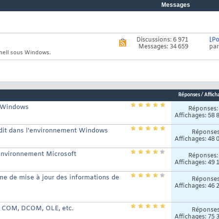
Messages
Discussions: 6 971
[Po
Voir
Messages: 34 659
pa
le
shell sous Windows.
flux
RSS
de
ce
forum
Réponses
/
Affich
r Windows
Réponses
Affichages: 58 
dit dans l'environnement Windows
Réponse
Affichages: 48 
'environnement Microsoft
Réponses
Affichages: 49 
e de mise à jour des informations de
Réponse
Affichages: 46 
, COM, DCOM, OLE, etc.
Réponse
Affichages: 75 