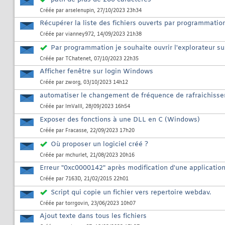
Créée par
arselenupin
, 27/10/2023 23h34
Récupérer la liste des fichiers ouverts par programmatio
Créée par
vianney972
, 14/09/2023 21h38
Par programmation je souhaite ouvrir l'explorateur su
Créée par
TChatenet
, 07/10/2023 22h35
Afficher fenêtre sur login Windows
Créée par
zworg
, 03/10/2023 14h12
automatiser le changement de fréquence de rafraichiss
Créée par
ImValll
, 28/09/2023 16h54
Exposer des fonctions à une DLL en C (Windows)
Créée par
Fracasse
, 22/09/2023 17h20
Où proposer un logiciel créé ?
Créée par
mchurlet
, 21/08/2023 20h16
Erreur "0xc0000142" après modification d'une applicatio
Créée par
7163D
, 21/02/2015 22h01
Script qui copie un fichier vers repertoire webdav.
Créée par
torrgovin
, 23/06/2023 10h07
Ajout texte dans tous les fichiers