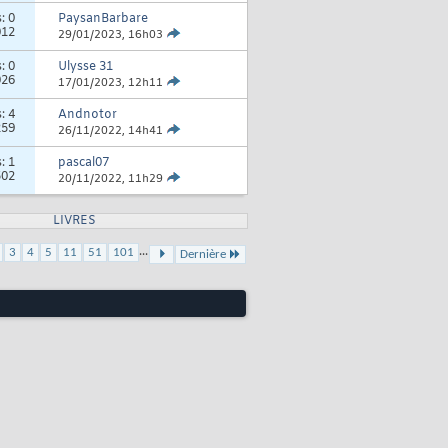
s:
0
PaysanBarbare
012
29/01/2023,
16h03
s:
0
Ulysse 31
026
17/01/2023,
12h11
s:
4
Andnotor
259
26/11/2022,
14h41
s:
1
pascal07
502
20/11/2022,
11h29
LIVRES
...
3
4
5
11
51
101
Dernière