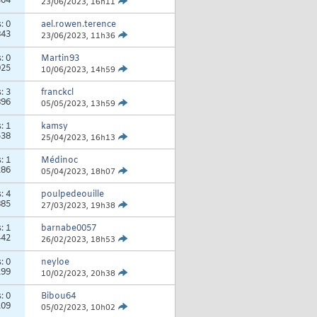
364
23/06/2023,
16h11
s:
0
ael.rowen.terence
843
23/06/2023,
11h36
s:
0
Martin93
925
10/06/2023,
14h59
s:
3
franckcl
896
05/05/2023,
13h59
s:
1
kamsy
538
25/04/2023,
16h13
s:
1
Médinoc
286
05/04/2023,
18h07
s:
4
poulpedeouille
885
27/03/2023,
19h38
s:
1
barnabe0057
442
26/02/2023,
18h53
s:
0
neyloe
199
10/02/2023,
20h38
s:
0
Bibou64
109
05/02/2023,
10h02