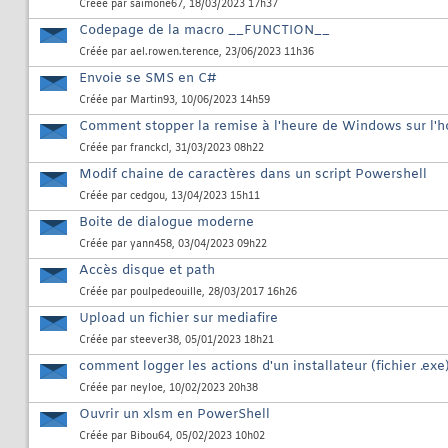
Créée par
saimone67
, 18/03/2023 17h37
Codepage de la macro __FUNCTION__
Créée par
ael.rowen.terence
, 23/06/2023 11h36
Envoie se SMS en C#
Créée par
Martin93
, 10/06/2023 14h59
Comment stopper la remise à l'heure de Windows sur l'ho
Créée par
franckcl
, 31/03/2023 08h22
Modif chaine de caractères dans un script Powershell
Créée par
cedgou
, 13/04/2023 15h11
Boite de dialogue moderne
Créée par
yann458
, 03/04/2023 09h22
Accès disque et path
Créée par
poulpedeouille
, 28/03/2017 16h26
Upload un fichier sur mediafire
Créée par
steever38
, 05/01/2023 18h21
comment logger les actions d'un installateur (fichier .exe
Créée par
neyloe
, 10/02/2023 20h38
Ouvrir un xlsm en PowerShell
Créée par
Bibou64
, 05/02/2023 10h02