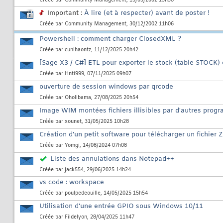
Créée par
Community Management
, 15/03/2002 15h38
Important :
À lire (et à respecter) avant de poster !
Créée par
Community Management
, 30/12/2002 11h06
Powershell : comment charger ClosedXML ?
Créée par
cunlhaontz
, 11/12/2025 20h42
[Sage X3 / C#] ETL pour exporter le stock (table STOCK)
Créée par
Hnti999
, 07/11/2025 09h07
ouverture de session windows par qrcode
Créée par
Oholibama
, 27/08/2025 20h54
Image WIM montées fichiers illisibles par d'autres prog
Créée par
xounet
, 31/05/2025 10h28
Création d'un petit software pour télécharger un fichier 
Créée par
Yomgi
, 14/08/2024 07h08
Liste des annulations dans Notepad++
Créée par
jack554
, 29/06/2025 14h24
vs code : workspace
Créée par
poulpedeouille
, 14/05/2025 15h54
Utilisation d'une entrée GPIO sous Windows 10/11
Créée par
Fildelyon
, 28/04/2025 11h47