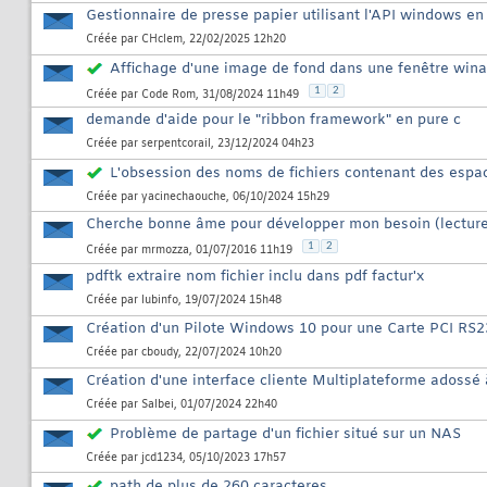
Gestionnaire de presse papier utilisant l'API windows en
Créée par
CHclem
, 22/02/2025 12h20
Affichage d'une image de fond dans une fenêtre win
1
2
Créée par
Code Rom
, 31/08/2024 11h49
demande d'aide pour le "ribbon framework" en pure c
Créée par
serpentcorail
, 23/12/2024 04h23
L'obsession des noms de fichiers contenant des espa
Créée par
yacinechaouche
, 06/10/2024 15h29
Cherche bonne âme pour développer mon besoin (lecture tx
1
2
Créée par
mrmozza
, 01/07/2016 11h19
pdftk extraire nom fichier inclu dans pdf factur'x
Créée par
lubinfo
, 19/07/2024 15h48
Création d'un Pilote Windows 10 pour une Carte PCI RS
Créée par
cboudy
, 22/07/2024 10h20
Création d'une interface cliente Multiplateforme adoss
Créée par
Salbei
, 01/07/2024 22h40
Problème de partage d'un fichier situé sur un NAS
Créée par
jcd1234
, 05/10/2023 17h57
path de plus de 260 caracteres