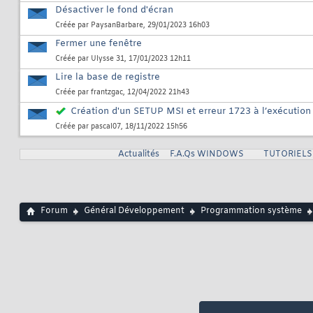
Désactiver le fond d'écran
Créée par
PaysanBarbare
, 29/01/2023 16h03
Fermer une fenêtre
Créée par
Ulysse 31
, 17/01/2023 12h11
Lire la base de registre
Créée par
frantzgac
, 12/04/2022 21h43
Création d'un SETUP MSI et erreur 1723 à l’exécution
Créée par
pascal07
, 18/11/2022 15h56
Actualités
F.A.Qs WINDOWS
TUTORIEL
Forum
Général Développement
Programmation système