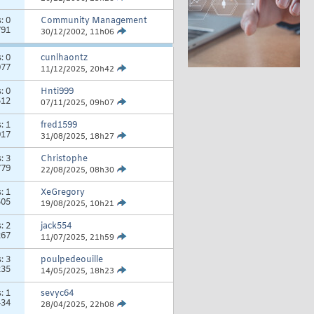
s:
0
Community Management
791
30/12/2002,
11h06
s:
0
cunlhaontz
077
11/12/2025,
20h42
s:
0
Hnti999
512
07/11/2025,
09h07
s:
1
fred1599
917
31/08/2025,
18h27
s:
3
Christophe
779
22/08/2025,
08h30
s:
1
XeGregory
505
19/08/2025,
10h21
s:
2
jack554
267
11/07/2025,
21h59
s:
3
poulpedeouille
235
14/05/2025,
18h23
s:
1
sevyc64
434
28/04/2025,
22h08