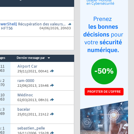
werShell]
Récupération des valeurs...
r
HFT56
04/06/2026,
20h03
ages
Dernier message par
:
11
Airport Car
863
29/11/2021,
00h41
s:
2
ram-0000
070
22/06/2013,
15h46
:
10
Médinoc
163
02/03/2013,
08h31
s:
3
bacelar
269
25/01/2011,
21h12
s:
1
sebastien_pelle
363
16/11/2006,
15h28