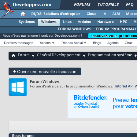
FORUMS
TUTORIELS
FAQ
DI/DSI Solutions d'entreprise
Cloud
IA
ALM
Micros
Systèmes
Windows
Linux
Arduino
Hardware
HPC
M
FORUM WINDOWS
FORUM PROGRAMMAT
Vous n'êtes pas encore inscrit sur Developpez.com ?
Inscrivez-vous gratuitem
Derniers messages
Actions
Réseau social
Blogs
Agenda
Chat
Forum
Général Développement
Programmation système
+
Ouvrir une nouvelle discussion
Forum
Windows
Forum d'entraide sur la programmation Windows.
Tutoriel API
Sous-forums