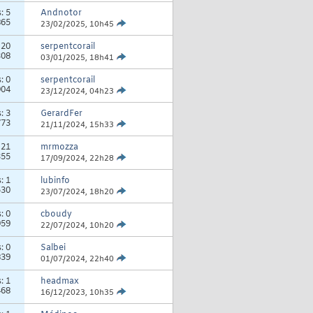
s:
5
Andnotor
865
23/02/2025,
10h45
:
20
serpentcorail
308
03/01/2025,
18h41
s:
0
serpentcorail
904
23/12/2024,
04h23
s:
3
GerardFer
773
21/11/2024,
15h33
:
21
mrmozza
355
17/09/2024,
22h28
s:
1
lubinfo
530
23/07/2024,
18h20
s:
0
cboudy
959
22/07/2024,
10h20
s:
0
Salbei
839
01/07/2024,
22h40
s:
1
headmax
468
16/12/2023,
10h35