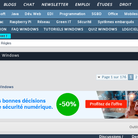
BLOGS
CHAT
NEWSLETTER
EMPLOI
ÉTUDES
DROIT
oft
Java
Dév. Web
EDI
Programmation
SGBD
Office
Mobiles
ac
Raspberry Pi
Réseau
Green IT
Sécurité
Systèmes embarqués
ION
FAQ WINDOWS
TUTORIELS WINDOWS
QUIZ WINDOWS
LOGICIE
ent !
Règles
Windows
Page 1 sur 176
1
2
 Windows
Outil
Discussions /
Der