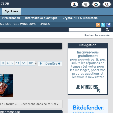
CLUB
Systèmes
Virtualisation
Informatique quantique
Crypto, NFT & Blockchain
LS & SOURCES WINDOWS
LIVRES
Recherche avancée
Navigation
Inscrivez-vous
gratuitement
pour pouvoir participer,
...
suivre les réponses en
3
4
5
11
51
101
Dernière
temps réel, voter pour
les messages, poser vos
propres questions et
recevoir la newsletter
s du forum
Recherche dans ce forum
nier message