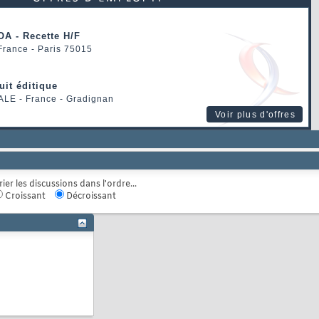
OA - Recette H/F
 France - Paris 75015
uit éditique
ALE
- France - Gradignan
Voir plus d'offres
rier les discussions dans l'ordre...
Croissant
Décroissant