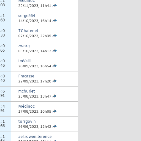
s:
1
Médinoc
608
22/11/2023,
11h41
s:
1
serge564
869
14/10/2023,
16h14
s:
0
TChatenet
030
07/10/2023,
22h35
s:
0
zworg
865
03/10/2023,
14h12
s:
0
ImValll
946
28/09/2023,
16h54
s:
0
Fracasse
140
22/09/2023,
17h20
s:
6
mchurlet
491
23/08/2023,
13h47
s:
4
Médinoc
391
17/08/2023,
10h05
s:
1
torrgovin
566
26/06/2023,
12h42
s:
1
ael.rowen.terence