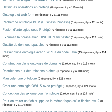
Définir les opérations en protégé
(0 réponse, il y a 110 mois)
Ontologie et web form
(0 réponse, il y a 111 mois)
Recherche ontologie BPM (Business Process)
(0 réponse, il y a 111 mois)
Fusion d'ontologies sous Protégé
(0 réponse, il y a 113 mois)
Exprimez la phrase avec OWL DL Manchester
(0 réponse, il y a 113 mois)
Qualité de donnees spatiales
(0 réponse, il y a 113 mois)
Passer d'une ontologie avec SWRL à du code Java
(15 réponses, il y a 114
mois)
Construction d'une ontologie de domaine
(1 réponse, il y a 115 mois)
Restrictions sur des relations n-aires
(0 réponse, il y a 118 mois)
Manipuler une ontologie
(0 réponse, il y a 121 mois)
Créer une ontologie OWL-S avec protégé
(0 réponse, il y a 121 mois)
Conception des axiome pour l'ontologie
(2 réponses, il y a 124 mois)
Peut-on traiter un fichier .pprj de la même façon qu'un fichier .owl ?
(0
réponse, il y a 124 mois)