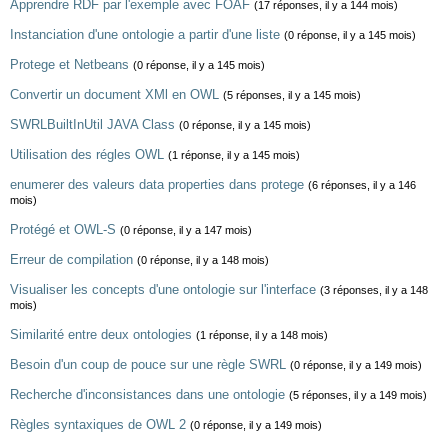
Apprendre RDF par l'exemple avec FOAF
(17 réponses, il y a 144 mois)
Instanciation d'une ontologie a partir d'une liste
(0 réponse, il y a 145 mois)
Protege et Netbeans
(0 réponse, il y a 145 mois)
Convertir un document XMl en OWL
(5 réponses, il y a 145 mois)
SWRLBuiltInUtil JAVA Class
(0 réponse, il y a 145 mois)
Utilisation des régles OWL
(1 réponse, il y a 145 mois)
enumerer des valeurs data properties dans protege
(6 réponses, il y a 146
mois)
Protégé et OWL-S
(0 réponse, il y a 147 mois)
Erreur de compilation
(0 réponse, il y a 148 mois)
Visualiser les concepts d'une ontologie sur l'interface
(3 réponses, il y a 148
mois)
Similarité entre deux ontologies
(1 réponse, il y a 148 mois)
Besoin d'un coup de pouce sur une règle SWRL
(0 réponse, il y a 149 mois)
Recherche d'inconsistances dans une ontologie
(5 réponses, il y a 149 mois)
Règles syntaxiques de OWL 2
(0 réponse, il y a 149 mois)