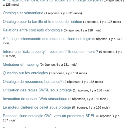
Affichage fichier OWL dans OnToGraf sur Protégé 5.0 (béta)
(0 réponse, il y
a 125 mois)
Ontologie et sémantique
(1 réponse, il y a 126 mois)
Ontologie pour la famille et le monde de l'édition
(1 réponse, il y a 128 mois)
Relations entre concepts d'ontologie
(0 réponse, il y a 128 mois)
Affichage arborescente des instances d'une ontologie
(0 réponse, il y a 130
mois)
Inférer une "data property" : possible ? Si oui, comment ?
(0 réponse, il y a
130 mois)
Médiateur et mapping
(0 réponse, il y a 131 mois)
Question sur les ontologies
(1 réponse, il y a 131 mois)
Ontologie de ressources humaines?
(2 réponses, il y a 133 mois)
Utilisation des régles SWRL sous protégé
(1 réponse, il y a 136 mois)
Invocation de service Web sémantique
(2 réponses, il y a 136 mois)
Le moteur d'inference pellet sous protégé
(0 réponse, il y a 136 mois)
Passage d'une ontologie OWL vers un processus BPEL
(0 réponse, il y a
137 mois)