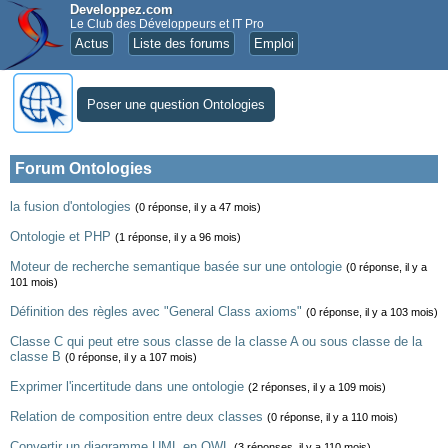
Developpez.com
Le Club des Développeurs et IT Pro
Actus
Liste des forums
Emploi
Poser une question Ontologies
Forum Ontologies
la fusion d'ontologies
(0 réponse, il y a 47 mois)
Ontologie et PHP
(1 réponse, il y a 96 mois)
Moteur de recherche semantique basée sur une ontologie
(0 réponse, il y a
101 mois)
Définition des règles avec "General Class axioms"
(0 réponse, il y a 103 mois)
Classe C qui peut etre sous classe de la classe A ou sous classe de la
classe B
(0 réponse, il y a 107 mois)
Exprimer l'incertitude dans une ontologie
(2 réponses, il y a 109 mois)
Relation de composition entre deux classes
(0 réponse, il y a 110 mois)
Convertir un diagramme UML en OWL
(3 réponses, il y a 110 mois)