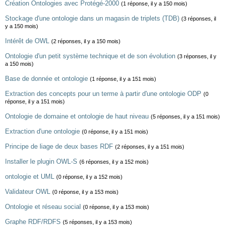
Création Ontologies avec Protégé-2000
(1 réponse, il y a 150 mois)
Stockage d'une ontologie dans un magasin de triplets (TDB)
(3 réponses, il
y a 150 mois)
Intérêt de OWL
(2 réponses, il y a 150 mois)
Ontologie d'un petit système technique et de son évolution
(3 réponses, il y
a 150 mois)
Base de donnée et ontologie
(1 réponse, il y a 151 mois)
Extraction des concepts pour un terme à partir d'une ontologie ODP
(0
réponse, il y a 151 mois)
Ontologie de domaine et ontologie de haut niveau
(5 réponses, il y a 151 mois)
Extraction d'une ontologie
(0 réponse, il y a 151 mois)
Principe de liage de deux bases RDF
(2 réponses, il y a 151 mois)
Installer le plugin OWL-S
(6 réponses, il y a 152 mois)
ontologie et UML
(0 réponse, il y a 152 mois)
Validateur OWL
(0 réponse, il y a 153 mois)
Ontologie et réseau social
(0 réponse, il y a 153 mois)
Graphe RDF/RDFS
(5 réponses, il y a 153 mois)