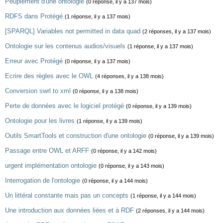
Peuplement d'une ontologie
(0 réponse, il y a 137 mois)
RDFS dans Protégé
(1 réponse, il y a 137 mois)
[SPARQL] Variables not permitted in data quad
(2 réponses, il y a 137 mois)
Ontologie sur les contenus audios/visuels
(1 réponse, il y a 137 mois)
Erreur avec Protégé
(0 réponse, il y a 137 mois)
Ecrire des règles avec le OWL
(4 réponses, il y a 138 mois)
Conversion swrl to xml
(0 réponse, il y a 138 mois)
Perte de données avec le logiciel protégé
(0 réponse, il y a 139 mois)
Ontologie pour les livres
(1 réponse, il y a 139 mois)
Outils SmartTools et construction d'une ontologie
(0 réponse, il y a 139 mois)
Passage entre OWL et ARFF
(0 réponse, il y a 142 mois)
urgent implémentation ontologie
(0 réponse, il y a 143 mois)
Interrogation de l'ontologie
(0 réponse, il y a 144 mois)
Un littéral constante mais pas un concepts
(1 réponse, il y a 144 mois)
Une introduction aux données liées et à RDF
(2 réponses, il y a 144 mois)