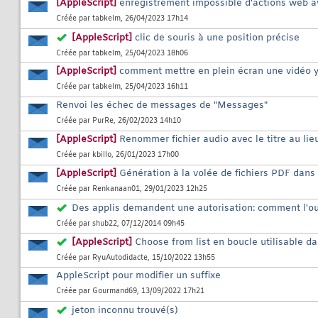
[AppleScript]
enregistrement impossible d'actions web av
Créée par
tabkelm
, 26/04/2023 17h14
[AppleScript]
clic de souris à une position précise
Créée par
tabkelm
, 25/04/2023 18h06
[AppleScript]
comment mettre en plein écran une vidéo 
Créée par
tabkelm
, 25/04/2023 16h11
Renvoi les échec de messages de "Messages"
Créée par
PurRe
, 26/02/2023 14h10
[AppleScript]
Renommer fichier audio avec le titre au li
Créée par
kbillo
, 26/01/2023 17h00
[AppleScript]
Génération à la volée de fichiers PDF dan
Créée par
Renkanaan01
, 29/01/2023 12h25
Des applis demandent une autorisation: comment l'ou
Créée par
shub22
, 07/12/2014 09h45
[AppleScript]
Choose from list en boucle utilisable d
Créée par
RyuAutodidacte
, 15/10/2022 13h55
AppleScript pour modifier un suffixe
Créée par
Gourmand69
, 13/09/2022 17h21
jeton inconnu trouvé(s)