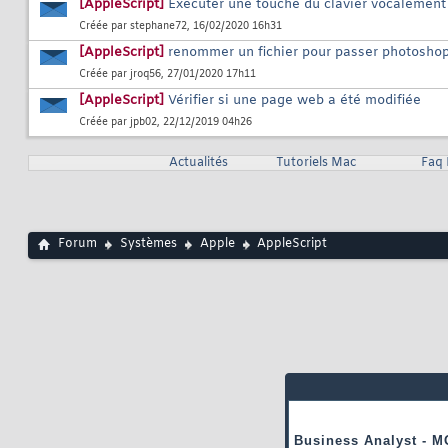
[AppleScript]
Exécuter une touche du clavier vocalement
Créée par
stephane72
, 16/02/2020 16h31
[AppleScript]
renommer un fichier pour passer photoshop
Créée par
jroq56
, 27/01/2020 17h11
[AppleScript]
Vérifier si une page web a été modifiée
Créée par
jpb02
, 22/12/2019 04h26
Actualités
Tutoriels Mac
Faq
Forum
Systèmes
Apple
AppleScript
Business Analyst - M