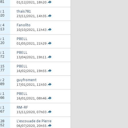
581
01/12/2021,
18h20
s:
1
thais781
920
23/11/2021,
14h35
s:
4
Fanolito
013
10/10/2021,
11h43
s:
1
PBELL
120
01/05/2021,
21h29
s:
1
PBELL
072
13/04/2021,
19h11
:
15
PBELL
177
16/02/2021,
19h55
s:
2
guyfroment
889
17/01/2021,
11h50
s:
1
PBELL
166
16/01/2021,
08h46
s:
1
RM-RF
367
15/11/2020,
07h03
:
28
L'escouade de Pierre
852
06/07/2020,
20h55