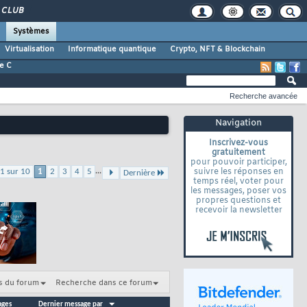
CLUB
Systèmes
Virtualisation
Informatique quantique
Crypto, NFT & Blockchain
e C
Recherche avancée
Navigation
Inscrivez-vous
gratuitement
pour pouvoir participer,
...
suivre les réponses en
1 sur 10
1
2
3
4
5
Dernière
temps réel, voter pour
les messages, poser vos
propres questions et
recevoir la newsletter
s du forum
Recherche dans ce forum
ages
Dernier message par