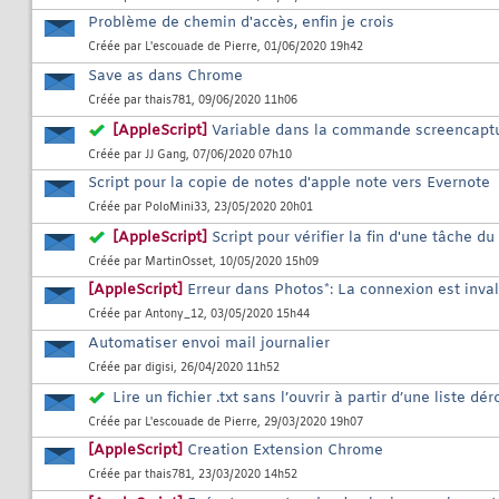
Problème de chemin d'accès, enfin je crois
Créée par
L'escouade de Pierre
, 01/06/2020 19h42
Save as dans Chrome
Créée par
thais781
, 09/06/2020 11h06
[AppleScript]
Variable dans la commande screencapt
Créée par
JJ Gang
, 07/06/2020 07h10
Script pour la copie de notes d'apple note vers Evernote
Créée par
PoloMini33
, 23/05/2020 20h01
[AppleScript]
Script pour vérifier la fin d'une tâche
Créée par
MartinOsset
, 10/05/2020 15h09
[AppleScript]
Erreur dans Photos*: La connexion est inval
Créée par
Antony_12
, 03/05/2020 15h44
Automatiser envoi mail journalier
Créée par
digisi
, 26/04/2020 11h52
Lire un fichier .txt sans l’ouvrir à partir d’une liste dé
Créée par
L'escouade de Pierre
, 29/03/2020 19h07
[AppleScript]
Creation Extension Chrome
Créée par
thais781
, 23/03/2020 14h52