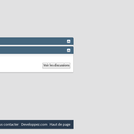
s contacter
Developpez.com
Haut de page