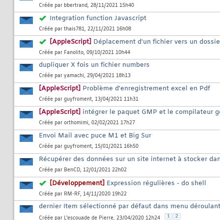
Créée par
bbertrand
, 28/11/2021 15h40
Integration function Javascript
Créée par
thais781
, 22/11/2021 16h08
[AppleScript]
Déplacement d'un fichier vers un dossie
Créée par
Fanolito
, 09/10/2021 10h44
dupliquer X fois un fichier numbers
Créée par
yamachi
, 29/04/2021 18h13
[AppleScript]
Problème d'enregistrement excel en Pdf
Créée par
guyfroment
, 13/04/2021 11h31
[AppleScript]
intégrer le paquet GMP et le compilateur g
Créée par
orthomimi
, 02/02/2021 17h27
Envoi Mail avec puce M1 et Big Sur
Créée par
guyfroment
, 15/01/2021 16h50
Récupérer des données sur un site internet à stocker d
Créée par
BenCD
, 12/01/2021 22h02
[Développement]
Expression régulières - do shell
Créée par
RM-RF
, 14/11/2020 19h22
dernier Item sélectionné par défaut dans menu déroulan
1
2
Créée par
L'escouade de Pierre
, 23/04/2020 12h24