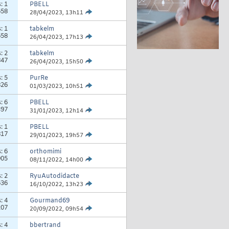
s:
1
PBELL
658
28/04/2023,
13h11
s:
1
tabkelm
658
26/04/2023,
17h13
s:
2
tabkelm
847
26/04/2023,
15h50
s:
5
PurRe
826
01/03/2023,
10h51
s:
6
PBELL
397
31/01/2023,
12h14
s:
1
PBELL
817
29/01/2023,
19h57
s:
6
orthomimi
905
08/11/2022,
14h00
s:
2
RyuAutodidacte
636
16/10/2022,
13h23
s:
4
Gourmand69
207
20/09/2022,
09h54
s:
4
bbertrand