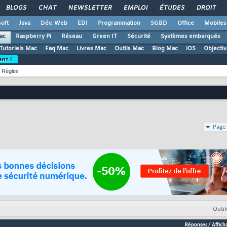
BLOGS
CHAT
NEWSLETTER
EMPLOI
ÉTUDES
DROIT
oft
Java
Dév. Web
EDI
Programmation
SGBD
Office
Mobiles
ac
Raspberry Pi
Réseau
Green IT
Sécurité
Systèmes embarqués
Tutoriels Mac
Faq Mac
Livres Mac
Outils Mac
Blog Mac
iOS
Objectiv
ent !
Règles
Page 
Outil
Réponses
/
Affich