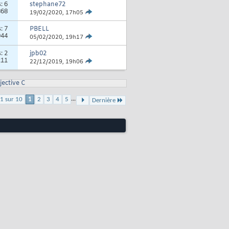
s:
6
stephane72
868
19/02/2020,
17h05
s:
7
PBELL
044
05/02/2020,
19h17
s:
2
jpb02
211
22/12/2019,
19h06
jective C
...
1 sur 10
1
2
3
4
5
Dernière