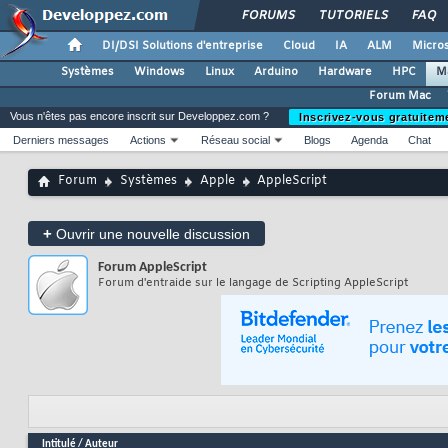
FORUMS
TUTORIELS
FAQ
DI/DSI Solutions d'entreprise
Cloud
IA
ALM
Micros
Systèmes
Windows
Linux
Arduino
Hardware
HPC
M
Forum Mac
Vous n'êtes pas encore inscrit sur Developpez.com ?
Inscrivez-vous gratuitem
Derniers messages
Actions
Réseau social
Blogs
Agenda
Chat
Forum
Systèmes
Apple
AppleScript
+
Ouvrir une nouvelle discussion
Forum
AppleScript
Forum d'entraide sur le langage de Scripting AppleScript
Intitulé
/
Auteur