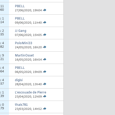
:
11
PBELL
360
27/06/2020,
19h04
s:
1
PBELL
314
09/06/2020,
11h40
s:
2
JJ Gang
035
07/06/2020,
15h05
s:
4
PoloMini33
582
24/05/2020,
16h20
s:
9
MartinOsset
721
16/05/2020,
16h54
s:
4
PBELL
564
06/05/2020,
19h09
s:
4
digisi
937
28/04/2020,
13h40
s:
1
L'escouade de Pierre
139
23/04/2020,
12h09
s:
0
thais781
479
23/03/2020,
14h52