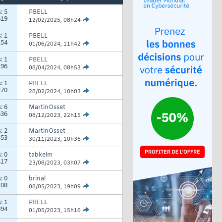
s:
5
PBELL
619
12/02/2025,
08h24
s:
1
PBELL
154
01/06/2024,
11h42
s:
1
PBELL
496
08/04/2024,
08h53
s:
1
PBELL
370
28/02/2024,
10h03
s:
6
MartinOsset
636
08/12/2023,
22h15
s:
2
MartinOsset
353
30/11/2023,
10h36
s:
0
tabkelm
417
23/08/2023,
03h07
s:
0
brinal
108
08/05/2023,
19h09
s:
1
PBELL
894
01/05/2023,
15h16