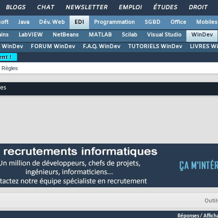
BLOGS
CHAT
NEWSLETTER
EMPLOI
ÉTUDES
DROIT
oft
Java
Dév. Web
EDI
Programmation
SGBD
Office
Mobiles
ains
LabVIEW
NetBeans
MATLAB
Scilab
Visual Studio
WinDev
 WinDev
FORUM WinDev
F.A.Q. WinDev
TUTORIELS WinDev
LIVRES W
ent !
Règles
res
Outil
Réponses
/
Affich