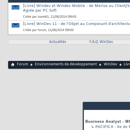
[Livre] Windev et Windev Mobile - de Merise au Client/S
Agrée par PC Soft
Créée par
zoom61
, 11/06/2014 09h50
[Livre] WinDev 11 - de l'Objet au Composant d'architect
Créée par
forum
, 11/06/2014 09h50
Actualités
F.A.Q. WinDev
Forum
Environnements de développement
WinDev
Liv
Business Analyst - M
↳
PACIFICA
- Ile de