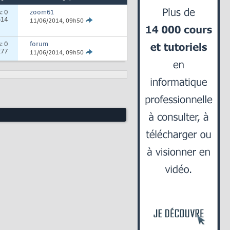
s:
0
zoom61
514
11/06/2014,
09h50
s:
0
forum
277
11/06/2014,
09h50