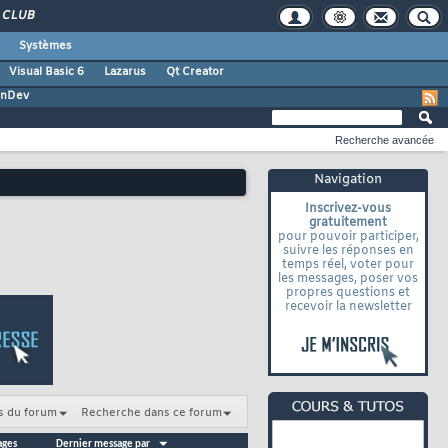
CLUB
Systèmes
Visual Basic 6
Lazarus
Qt Creator
inDev
Recherche avancée
Navigation
Inscrivez-vous
gratuitement
pour pouvoir participer,
suivre les réponses en
temps réel, voter pour
les messages, poser vos
propres questions et
recevoir la newsletter
s du forum
Recherche dans ce forum
ages
Dernier message par