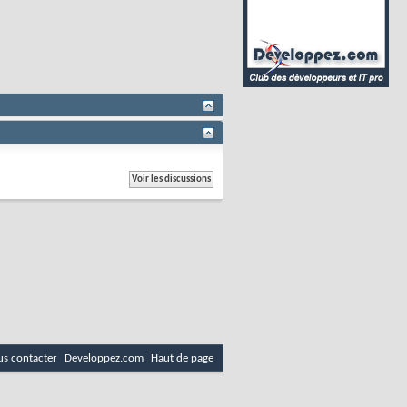
s contacter
Developpez.com
Haut de page