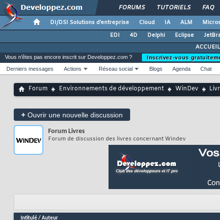
FORUMS
TUTORIELS
FAQ
DI/DSI Solutions d'entreprise
Cloud
IA
ALM
Micros
EDI
4D
Delphi
Eclipse
JetBr
ACCUEIL
Vous n'êtes pas encore inscrit sur Developpez.com ?
Inscrivez-vous gratuitem
Derniers messages
Actions
Réseau social
Blogs
Agenda
Chat
Forum
Environnements de développement
WinDev
Liv
+
Ouvrir une nouvelle discussion
Forum
Livres
Forum de discussion des livres concernant Windev
Intitulé
/
Auteur