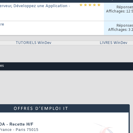
erveur, Développez une Application -
Réponse
Affichages: 12 
ure
Réponse
Affichages: 3 
TUTORIELS WinDev
LIVRES WinDev
res
OA - Recette H/F
 France - Paris 75015