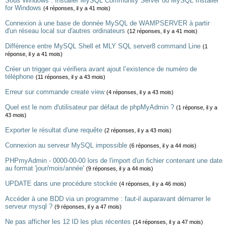
Sous Windows : Installer MySQL Community Server ou MySQL Installer
for Windows
(4 réponses, il y a 41 mois)
Connexion à une base de donnée MySQL de WAMPSERVER à partir
d'un réseau local sur d'autres ordinateurs
(12 réponses, il y a 41 mois)
Différence entre MySQL Shell et MLY SQL server8 command Line
(1
réponse, il y a 41 mois)
Créer un trigger qui vérifiera avant ajout l’existence de numéro de
téléphone
(11 réponses, il y a 43 mois)
Erreur sur commande create view
(4 réponses, il y a 43 mois)
Quel est le nom d'utilisateur par défaut de phpMyAdmin ?
(1 réponse, il y a
43 mois)
Exporter le résultat d'une requête
(2 réponses, il y a 43 mois)
Connexion au serveur MySQL impossible
(6 réponses, il y a 44 mois)
PHPmyAdmin - 0000-00-00 lors de l'import d'un fichier contenant une date
au format 'jour/mois/année'
(9 réponses, il y a 44 mois)
UPDATE dans une procédure stockée
(4 réponses, il y a 46 mois)
Accéder à une BDD via un programme : faut-il auparavant démarrer le
serveur mysql ?
(9 réponses, il y a 47 mois)
Ne pas afficher les 12 ID les plus récentes
(14 réponses, il y a 47 mois)