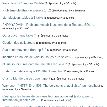
WorkBench - Synchro Modele
(4 réponses, il y a 30 mois)
Problème clé étrangère/erreur 1452
(10 réponses, il y a 30 mois)
Lier plusieurs tables à 1 table
(6 réponses, il y a 30 mois)
PHPMYADMIN - Problème variabilisassions de la Requête SQL
(1
réponse, il y a 34 mois)
Qui a ouvert une table ?
(8 réponses, il y a 35 mois)
Gestion des utilisateurs
(5 réponses, il y a 36 mois)
Avoir une moyenne d'un top 3 ?
(2 réponses, il y a 36 mois)
insertion en boucle de valeurs issues d'un select
(16 réponses, il y a 37 mois)
plusieurs jointures comme une table virtuelle ?
(5 réponses, il y a 37 mois)
Sortir une valeur unique DISTINCT (résolu)
(13 réponses, il y a 38 mois)
Champ Mot de passe : quel type ?
(12 réponses, il y a 38 mois)
Wampser - "HTTP Error 503. The service is unavailable." sur localhost
(2
réponses, il y a 38 mois)
C'est quoi les bases de données fournies au départ (sakila, world,
information_schema etc.) ?
(1 réponse, il y a 41 mois)