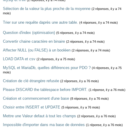
(2 réponses, il y a 74 mois)
Sélection de la valeur la plus proche de la moyenne
(2 réponses, il y a 74
mois)
Trier sur une requête daprès une autre table.
(4 réponses, il y a 74 mois)
Question d'index (optimisation)
(5 réponses, il y a 74 mois)
Convertir chaine caractère en binaire
(2 réponses, il y a 74 mois)
Affecter NULL (ou FALSE) à un booléen
(2 réponses, il y a 74 mois)
LOAD DATA et csv
(2 réponses, il y a 75 mois)
MySQL et MariaDb, quelles différences pour PDO ?
(4 réponses, il y a 75
mois)
Création de clé étrangère refusée
(2 réponses, il y a 76 mois)
Please DISCARD the tablespace before IMPORT.
(1 réponse, il y a 76 mois)
Création et commencement d'une base
(8 réponses, il y a 76 mois)
Choisir entre INSERT et UPDATE
(5 réponses, il y a 76 mois)
Mettre une Valeur defaut à tout les champs
(2 réponses, il y a 76 mois)
Impossible d'importer dans ma base de données
(1 réponse, il y a 76 mois)