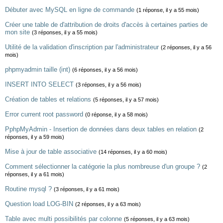
Débuter avec MySQL en ligne de commande
(1 réponse, il y a 55 mois)
Créer une table de d'attribution de droits d'accès à certaines parties de
mon site
(3 réponses, il y a 55 mois)
Utilité de la validation d'inscription par l'administrateur
(2 réponses, il y a 56
mois)
phpmyadmin taille (int)
(6 réponses, il y a 56 mois)
INSERT INTO SELECT
(3 réponses, il y a 56 mois)
Création de tables et relations
(5 réponses, il y a 57 mois)
Error current root password
(0 réponse, il y a 58 mois)
PphpMyAdmin - Insertion de données dans deux tables en relation
(2
réponses, il y a 59 mois)
Mise à jour de table associative
(14 réponses, il y a 60 mois)
Comment sélectionner la catégorie la plus nombreuse d'un groupe ?
(2
réponses, il y a 61 mois)
Routine mysql ?
(3 réponses, il y a 61 mois)
Question load LOG-BIN
(2 réponses, il y a 63 mois)
Table avec multi possibilités par colonne
(5 réponses, il y a 63 mois)