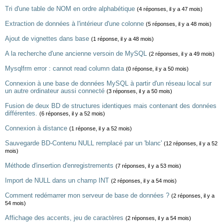
Tri d'une table de NOM en ordre alphabétique
(4 réponses, il y a 47 mois)
Extraction de données à l'intérieur d'une colonne
(5 réponses, il y a 48 mois)
Ajout de vignettes dans base
(1 réponse, il y a 48 mois)
A la recherche d'une ancienne versoin de MySQL
(2 réponses, il y a 49 mois)
Mysqlfrm error : cannot read column data
(0 réponse, il y a 50 mois)
Connexion à une base de données MySQL à partir d'un réseau local sur
un autre ordinateur aussi connecté
(3 réponses, il y a 50 mois)
Fusion de deux BD de structures identiques mais contenant des données
différentes.
(6 réponses, il y a 52 mois)
Connexion à distance
(1 réponse, il y a 52 mois)
Sauvegarde BD-Contenu NULL remplacé par un 'blanc'
(12 réponses, il y a 52
mois)
Méthode d'insertion d'enregistrements
(7 réponses, il y a 53 mois)
Import de NULL dans un champ INT
(2 réponses, il y a 54 mois)
Comment redémarrer mon serveur de base de données ?
(2 réponses, il y a
54 mois)
Affichage des accents, jeu de caractères
(2 réponses, il y a 54 mois)