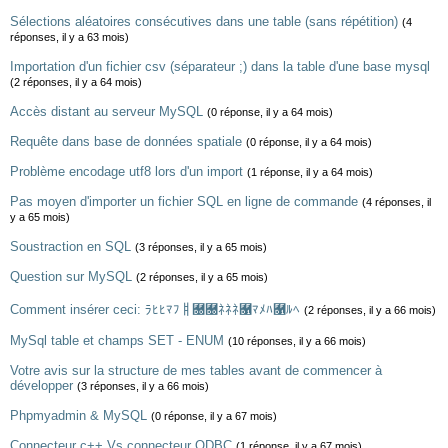
Sélections aléatoires consécutives dans une table (sans répétition)
(4
réponses, il y a 63 mois)
Importation d'un fichier csv (séparateur ;) dans la table d'une base mysql
(2 réponses, il y a 64 mois)
Accès distant au serveur MySQL
(0 réponse, il y a 64 mois)
Requête dans base de données spatiale
(0 réponse, il y a 64 mois)
Problème encodage utf8 lors d'un import
(1 réponse, il y a 64 mois)
Pas moyen d'importer un fichier SQL en ligne de commande
(4 réponses, il
y a 65 mois)
Soustraction en SQL
(3 réponses, il y a 65 mois)
Question sur MySQL
(2 réponses, il y a 65 mois)
Comment insérer ceci: ﾗﾋﾋﾏﾌￅ￐￐ﾈﾈﾈ￑ﾏﾒﾊ￑ﾙﾍ
(2 réponses, il y a 66 mois)
MySql table et champs SET - ENUM
(10 réponses, il y a 66 mois)
Votre avis sur la structure de mes tables avant de commencer à
développer
(3 réponses, il y a 66 mois)
Phpmyadmin & MySQL
(0 réponse, il y a 67 mois)
Connecteur c++ Vs connecteur ODBC
(1 réponse, il y a 67 mois)