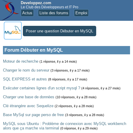
Developpez.com
Le Club des Développeurs et IT Pro
Actus
Liste des forums
Emploi
Poser une question Débuter en MySQL
Forum Débuter en MySQL
Moteur de recherche
(1 réponse, il y a 14 mois)
Changer le nom du serveur
(3 réponses, il y a 17 mois)
SQL EXPRESS et autres
(8 réponses, il y a 17 mois)
Exécuter certaines lignes d'un script mysql ?
(4 réponses, il y a 27 mois)
Charger une base de données
(10 réponses, il y a 28 mois)
Clé étrangère avec Sequelize
(2 réponses, il y a 28 mois)
Base MySql sur page perso de free
(3 réponses, il y a 28 mois)
MySQL sous Ubuntu : Problème de connexion avec MySQL workbench
alors que ça marche via terminal
(0 réponse, il y a 29 mois)