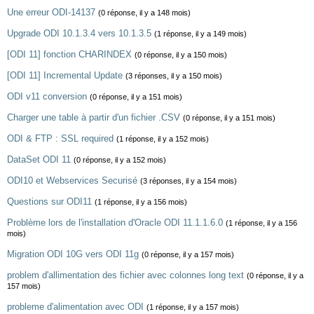
Une erreur ODI-14137
(0 réponse, il y a 148 mois)
Upgrade ODI 10.1.3.4 vers 10.1.3.5
(1 réponse, il y a 149 mois)
[ODI 11] fonction CHARINDEX
(0 réponse, il y a 150 mois)
[ODI 11] Incremental Update
(3 réponses, il y a 150 mois)
ODI v11 conversion
(0 réponse, il y a 151 mois)
Charger une table à partir d'un fichier .CSV
(0 réponse, il y a 151 mois)
ODI & FTP : SSL required
(1 réponse, il y a 152 mois)
DataSet ODI 11
(0 réponse, il y a 152 mois)
ODI10 et Webservices Securisé
(3 réponses, il y a 154 mois)
Questions sur ODI11
(1 réponse, il y a 156 mois)
Problème lors de l'installation d'Oracle ODI 11.1.1.6.0
(1 réponse, il y a 156
mois)
Migration ODI 10G vers ODI 11g
(0 réponse, il y a 157 mois)
problem d'allimentation des fichier avec colonnes long text
(0 réponse, il y a
157 mois)
probleme d'alimentation avec ODI
(1 réponse, il y a 157 mois)