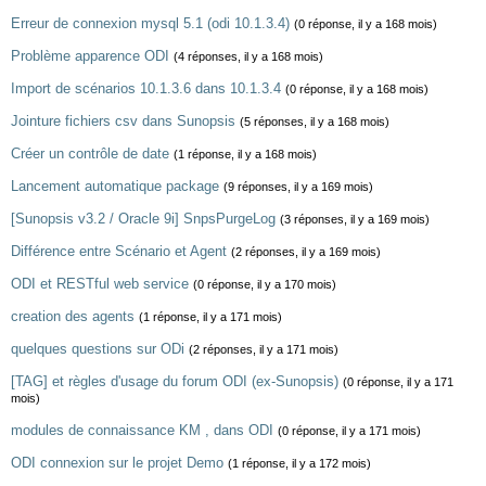
Erreur de connexion mysql 5.1 (odi 10.1.3.4)
(0 réponse, il y a 168 mois)
Problème apparence ODI
(4 réponses, il y a 168 mois)
Import de scénarios 10.1.3.6 dans 10.1.3.4
(0 réponse, il y a 168 mois)
Jointure fichiers csv dans Sunopsis
(5 réponses, il y a 168 mois)
Créer un contrôle de date
(1 réponse, il y a 168 mois)
Lancement automatique package
(9 réponses, il y a 169 mois)
[Sunopsis v3.2 / Oracle 9i] SnpsPurgeLog
(3 réponses, il y a 169 mois)
Différence entre Scénario et Agent
(2 réponses, il y a 169 mois)
ODI et RESTful web service
(0 réponse, il y a 170 mois)
creation des agents
(1 réponse, il y a 171 mois)
quelques questions sur ODi
(2 réponses, il y a 171 mois)
[TAG] et règles d'usage du forum ODI (ex-Sunopsis)
(0 réponse, il y a 171
mois)
modules de connaissance KM , dans ODI
(0 réponse, il y a 171 mois)
ODI connexion sur le projet Demo
(1 réponse, il y a 172 mois)