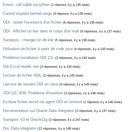
Erreur: call sqlldr via jython
(1 réponse, il y a 135 mois)
Cannot expand named range
(0 réponse, il y a 136 mois)
ODI : tester l'existance d'un fichier
(6 réponses, il y a 136 mois)
ODI : Afficher un lien dans le corps d'un mail
(5 réponses, il y a 137 mois)
Sunopsis - changer un db link
(5 réponses, il y a 138 mois)
Utilisation de fichier à partir de code java
(4 réponses, il y a 143 mois)
Problème installation ODI 12c
(2 réponses, il y a 144 mois)
Odi Excel reader row
(3 réponses, il y a 144 mois)
Lecture de fichier XML
(2 réponses, il y a 145 mois)
Lanceur de senario ODI en Java
(0 réponse, il y a 145 mois)
ODI 12C IKM: Problème d'insertion
(3 réponses, il y a 146 mois)
Ecriture fichier excel via agent ODI en timeout
(1 réponse, il y a 146 mois)
Documentation sur Oracle Data Integrator
(2 réponses, il y a 147 mois)
Sunopsis V3 et Oracle11g
(2 réponses, il y a 147 mois)
Doc Data Integrator
(12 réponses, il y a 148 mois)