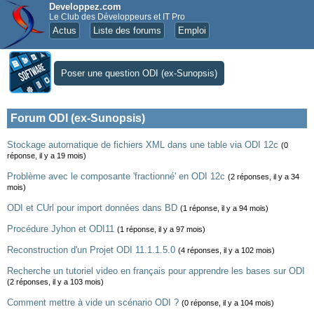
Developpez.com
Le Club des Développeurs et IT Pro
Actus
Liste des forums
Emploi
Poser une question ODI (ex-Sunopsis)
Forum ODI (ex-Sunopsis)
Stockage automatique de fichiers XML dans une table via ODI 12c
(0
réponse, il y a 19 mois)
Problème avec le composante 'fractionné' en ODI 12c
(2 réponses, il y a 34
mois)
ODI et CUrl pour import données dans BD
(1 réponse, il y a 94 mois)
Procédure Jyhon et ODI11
(1 réponse, il y a 97 mois)
Reconstruction d'un Projet ODI 11.1.1.5.0
(4 réponses, il y a 102 mois)
Recherche un tutoriel video en français pour apprendre les bases sur ODI
(2 réponses, il y a 103 mois)
Comment mettre à vide un scénario ODI ?
(0 réponse, il y a 104 mois)