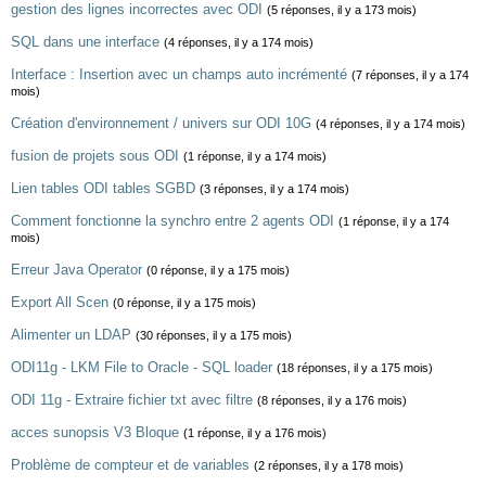
gestion des lignes incorrectes avec ODI
(5 réponses, il y a 173 mois)
SQL dans une interface
(4 réponses, il y a 174 mois)
Interface : Insertion avec un champs auto incrémenté
(7 réponses, il y a 174
mois)
Création d'environnement / univers sur ODI 10G
(4 réponses, il y a 174 mois)
fusion de projets sous ODI
(1 réponse, il y a 174 mois)
Lien tables ODI tables SGBD
(3 réponses, il y a 174 mois)
Comment fonctionne la synchro entre 2 agents ODI
(1 réponse, il y a 174
mois)
Erreur Java Operator
(0 réponse, il y a 175 mois)
Export All Scen
(0 réponse, il y a 175 mois)
Alimenter un LDAP
(30 réponses, il y a 175 mois)
ODI11g - LKM File to Oracle - SQL loader
(18 réponses, il y a 175 mois)
ODI 11g - Extraire fichier txt avec filtre
(8 réponses, il y a 176 mois)
acces sunopsis V3 Bloque
(1 réponse, il y a 176 mois)
Problème de compteur et de variables
(2 réponses, il y a 178 mois)