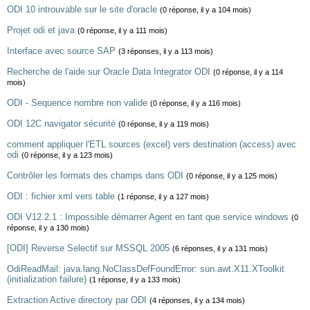
ODI 10 introuvable sur le site d'oracle
(0 réponse, il y a 104 mois)
Projet odi et java
(0 réponse, il y a 111 mois)
Interface avec source SAP
(3 réponses, il y a 113 mois)
Recherche de l'aide sur Oracle Data Integrator ODI
(0 réponse, il y a 114
mois)
ODI - Sequence nombre non valide
(0 réponse, il y a 116 mois)
ODI 12C navigator sécurité
(0 réponse, il y a 119 mois)
comment appliquer l'ETL sources (excel) vers destination (access) avec
odi
(0 réponse, il y a 123 mois)
Contrôler les formats des champs dans ODI
(0 réponse, il y a 125 mois)
ODI : fichier xml vers table
(1 réponse, il y a 127 mois)
ODI V12.2.1 : Impossible démarrer Agent en tant que service windows
(0
réponse, il y a 130 mois)
[ODI] Reverse Selectif sur MSSQL 2005
(6 réponses, il y a 131 mois)
OdiReadMail: java.lang.NoClassDefFoundError: sun.awt.X11.XToolkit
(initialization failure)
(1 réponse, il y a 133 mois)
Extraction Active directory par ODI
(4 réponses, il y a 134 mois)