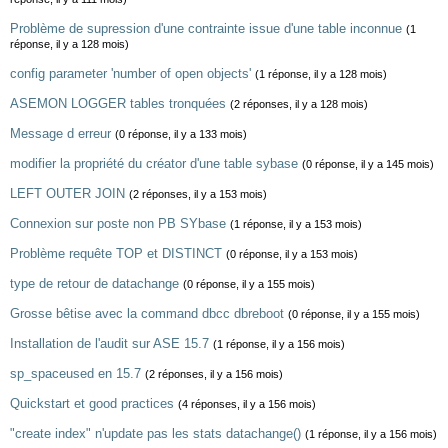
Problème de supression d'une contrainte issue d'une table inconnue
(1
réponse, il y a 128 mois)
config parameter 'number of open objects'
(1 réponse, il y a 128 mois)
ASEMON LOGGER tables tronquées
(2 réponses, il y a 128 mois)
Message d erreur
(0 réponse, il y a 133 mois)
modifier la propriété du créator d'une table sybase
(0 réponse, il y a 145 mois)
LEFT OUTER JOIN
(2 réponses, il y a 153 mois)
Connexion sur poste non PB SYbase
(1 réponse, il y a 153 mois)
Problème requête TOP et DISTINCT
(0 réponse, il y a 153 mois)
type de retour de datachange
(0 réponse, il y a 155 mois)
Grosse bêtise avec la command dbcc dbreboot
(0 réponse, il y a 155 mois)
Installation de l'audit sur ASE 15.7
(1 réponse, il y a 156 mois)
sp_spaceused en 15.7
(2 réponses, il y a 156 mois)
Quickstart et good practices
(4 réponses, il y a 156 mois)
"create index" n'update pas les stats datachange()
(1 réponse, il y a 156 mois)