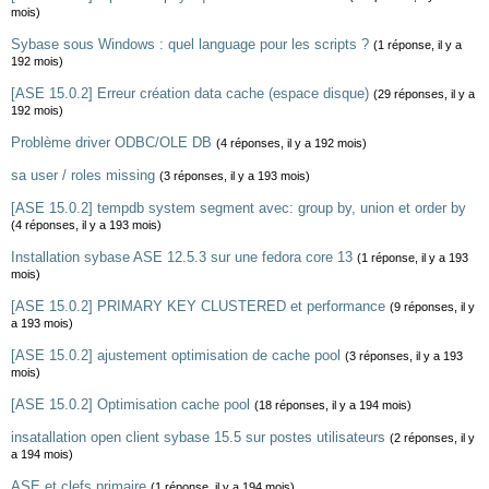
mois)
Sybase sous Windows : quel language pour les scripts ?
(1 réponse, il y a
192 mois)
[ASE 15.0.2] Erreur création data cache (espace disque)
(29 réponses, il y a
192 mois)
Problème driver ODBC/OLE DB
(4 réponses, il y a 192 mois)
sa user / roles missing
(3 réponses, il y a 193 mois)
[ASE 15.0.2] tempdb system segment avec: group by, union et order by
(4 réponses, il y a 193 mois)
Installation sybase ASE 12.5.3 sur une fedora core 13
(1 réponse, il y a 193
mois)
[ASE 15.0.2] PRIMARY KEY CLUSTERED et performance
(9 réponses, il y
a 193 mois)
[ASE 15.0.2] ajustement optimisation de cache pool
(3 réponses, il y a 193
mois)
[ASE 15.0.2] Optimisation cache pool
(18 réponses, il y a 194 mois)
insatallation open client sybase 15.5 sur postes utilisateurs
(2 réponses, il y
a 194 mois)
ASE et clefs primaire
(1 réponse, il y a 194 mois)