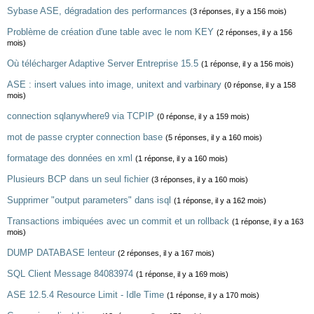
Sybase ASE, dégradation des performances
(3 réponses, il y a 156 mois)
Problème de création d'une table avec le nom KEY
(2 réponses, il y a 156
mois)
Où télécharger Adaptive Server Entreprise 15.5
(1 réponse, il y a 156 mois)
ASE : insert values into image, unitext and varbinary
(0 réponse, il y a 158
mois)
connection sqlanywhere9 via TCPIP
(0 réponse, il y a 159 mois)
mot de passe crypter connection base
(5 réponses, il y a 160 mois)
formatage des données en xml
(1 réponse, il y a 160 mois)
Plusieurs BCP dans un seul fichier
(3 réponses, il y a 160 mois)
Supprimer "output parameters" dans isql
(1 réponse, il y a 162 mois)
Transactions imbiquées avec un commit et un rollback
(1 réponse, il y a 163
mois)
DUMP DATABASE lenteur
(2 réponses, il y a 167 mois)
SQL Client Message 84083974
(1 réponse, il y a 169 mois)
ASE 12.5.4 Resource Limit - Idle Time
(1 réponse, il y a 170 mois)