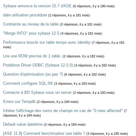
Sybase annonce la version 15.7 d'ASE
(6 réponses, il y a 180 mois)
date utilisation procédure
(2 réponses, il y a 181 mois)
Contrainte au niveau de la table
(2 réponses, il y a 181 mois)
"Merge INTO" pour sybase 12.5
(4 réponses, il y a 181 mois)
Performance boucle sur table tempo avec identity
(7 réponses, il y a 181
mois)
Lire une ROW precise ds 1 table.
(2 réponses, il y a 182 mois)
Problème Driver ODBC (Sybase 12.5.0)
(3 réponses, il y a 182 mois)
Question d'optimisation (ou pas ?)
(6 réponses, il y a 182 mois)
Comment configure SQL.INI
(3 réponses, il y a 183 mois)
Connecte à BD Sybase sous un server
(2 réponses, il y a 183 mois)
Erreur sur Tempdb
(2 réponses, il y a 184 mois)
Inhiber l'affichage des noms de champs en cas de "0 rows affected"
(7
réponses, il y a 184 mois)
Default value datetime
(2 réponses, il y a 184 mois)
[ASE 11.9] Comment benchmarker une table ?
(3 réponses, il y a 185 mois)