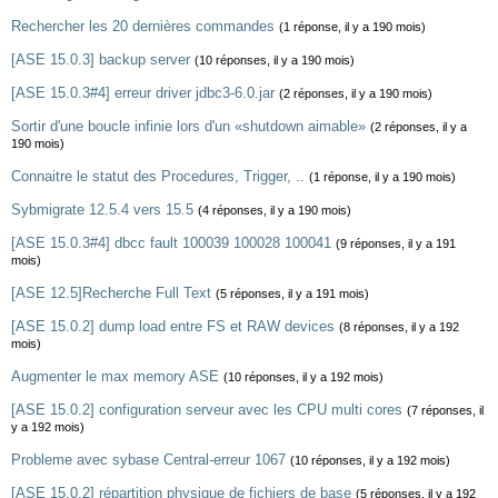
Rechercher les 20 dernières commandes
(1 réponse, il y a 190 mois)
[ASE 15.0.3] backup server
(10 réponses, il y a 190 mois)
[ASE 15.0.3#4] erreur driver jdbc3-6.0.jar
(2 réponses, il y a 190 mois)
Sortir d'une boucle infinie lors d'un «shutdown aimable»
(2 réponses, il y a
190 mois)
Connaitre le statut des Procedures, Trigger, ..
(1 réponse, il y a 190 mois)
Sybmigrate 12.5.4 vers 15.5
(4 réponses, il y a 190 mois)
[ASE 15.0.3#4] dbcc fault 100039 100028 100041
(9 réponses, il y a 191
mois)
[ASE 12.5]Recherche Full Text
(5 réponses, il y a 191 mois)
[ASE 15.0.2] dump load entre FS et RAW devices
(8 réponses, il y a 192
mois)
Augmenter le max memory ASE
(10 réponses, il y a 192 mois)
[ASE 15.0.2] configuration serveur avec les CPU multi cores
(7 réponses, il
y a 192 mois)
Probleme avec sybase Central-erreur 1067
(10 réponses, il y a 192 mois)
[ASE 15.0.2] répartition physique de fichiers de base
(5 réponses, il y a 192