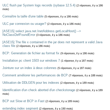
ULC flush par System logs records (sybase 12.5.4)
(2 réponses, il y a 186
mois)
Connaître la taille d'une table
(5 réponses, il y a 186 mois)
ULC par connexion ou usager?
(2 réponses, il y a 186 mois)
[ASE15] select java.net.InetAddress.getLocalHost() -->
NoClassDefFoundError
(3 réponses, il y a 186 mois)
[ASE15] The file x contained in the jar does not represent a valid Java
class file
(2 réponses, il y a 186 mois)
BCP: Generation de fichier au format fix
(9 réponses, il y a 186 mois)
Installation pc client 1503 sur windows 7
(1 réponse, il y a 187 mois)
Jointure sur un index à deux colonnes
(5 réponses, il y a 187 mois)
Comment améliorer les performances de BCP
(7 réponses, il y a 188 mois)
Utilisation de DDLGEN pour les indexes
(2 réponses, il y a 189 mois)
Identification d'un check aborted d'un checkstorage
(2 réponses, il y a 189
mois)
BCP out Slow et BCP in Fast
(2 réponses, il y a 189 mois)
extending index segment
(2 réponses, il y a 190 mois)