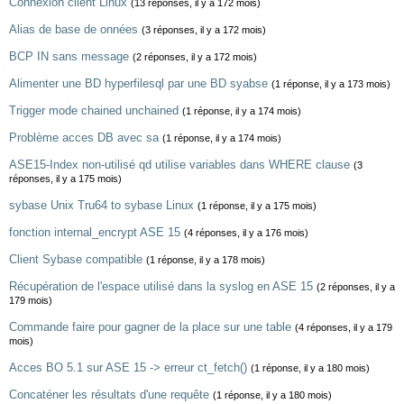
Connexion client Linux
(13 réponses, il y a 172 mois)
Alias de base de onnées
(3 réponses, il y a 172 mois)
BCP IN sans message
(2 réponses, il y a 172 mois)
Alimenter une BD hyperfilesql par une BD syabse
(1 réponse, il y a 173 mois)
Trigger mode chained unchained
(1 réponse, il y a 174 mois)
Problème acces DB avec sa
(1 réponse, il y a 174 mois)
ASE15-Index non-utilisé qd utilise variables dans WHERE clause
(3
réponses, il y a 175 mois)
sybase Unix Tru64 to sybase Linux
(1 réponse, il y a 175 mois)
fonction internal_encrypt ASE 15
(4 réponses, il y a 176 mois)
Client Sybase compatible
(1 réponse, il y a 178 mois)
Récupération de l'espace utilisé dans la syslog en ASE 15
(2 réponses, il y a
179 mois)
Commande faire pour gagner de la place sur une table
(4 réponses, il y a 179
mois)
Acces BO 5.1 sur ASE 15 -> erreur ct_fetch()
(1 réponse, il y a 180 mois)
Concaténer les résultats d'une requête
(1 réponse, il y a 180 mois)