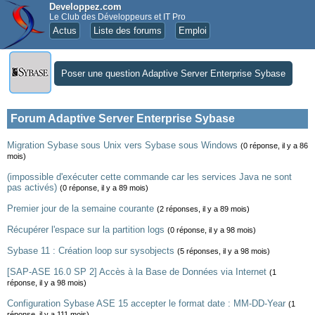
Developpez.com
Le Club des Développeurs et IT Pro
Actus
Liste des forums
Emploi
Poser une question Adaptive Server Enterprise Sybase
Forum Adaptive Server Enterprise Sybase
Migration Sybase sous Unix vers Sybase sous Windows
(0 réponse, il y a 86
mois)
(impossible d'exécuter cette commande car les services Java ne sont
pas activés)
(0 réponse, il y a 89 mois)
Premier jour de la semaine courante
(2 réponses, il y a 89 mois)
Récupérer l'espace sur la partition logs
(0 réponse, il y a 98 mois)
Sybase 11 : Création loop sur sysobjects
(5 réponses, il y a 98 mois)
[SAP-ASE 16.0 SP 2] Accès à la Base de Données via Internet
(1
réponse, il y a 98 mois)
Configuration Sybase ASE 15 accepter le format date : MM-DD-Year
(1
réponse, il y a 111 mois)