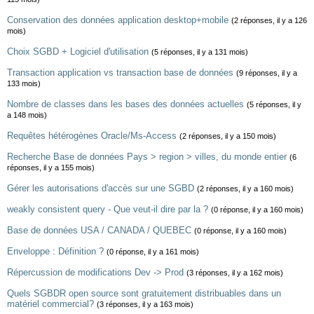
Conservation des données application desktop+mobile
(2 réponses, il y a 126
mois)
Choix SGBD + Logiciel d'utilisation
(5 réponses, il y a 131 mois)
Transaction application vs transaction base de données
(9 réponses, il y a
133 mois)
Nombre de classes dans les bases des données actuelles
(5 réponses, il y
a 148 mois)
Requêtes hétérogènes Oracle/Ms-Access
(2 réponses, il y a 150 mois)
Recherche Base de données Pays > region > villes, du monde entier
(6
réponses, il y a 155 mois)
Gérer les autorisations d'accès sur une SGBD
(2 réponses, il y a 160 mois)
weakly consistent query - Que veut-il dire par la ?
(0 réponse, il y a 160 mois)
Base de données USA / CANADA / QUEBEC
(0 réponse, il y a 160 mois)
Enveloppe : Définition ?
(0 réponse, il y a 161 mois)
Répercussion de modifications Dev -> Prod
(3 réponses, il y a 162 mois)
Quels SGBDR open source sont gratuitement distribuables dans un
matériel commercial?
(3 réponses, il y a 163 mois)