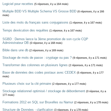
Logiciel pour recettes
(5 réponses, il y a 164 mois)
Multiple BDD VS Multiple Schema VS Grosse BDD
(6 réponses, il y a 166
mois)
Liste des mots du français sans conjugaisons
(1 réponse, il y a 167 mois)
Temps dexécution des requêtes
(1 réponse, il y a 167 mois)
SGBD : Demos lance la 3ème promotion de son cycle CQP
Administrateur DB
(0 réponse, il y a 168 mois)
Bible dans une db
(2 réponses, il y a 169 mois)
Stockage de mots de passe : cryptage ou pas ?
(9 réponses, il y a 171 mois)
Transformer des colonnes en plusieurs lignes
(2 réponses, il y a 171 mois)
Base de données des codes postaux avec CEDEX
(5 réponses, il y a 177
mois)
Plusieurs choix sur la clé primaire
(2 réponses, il y a 177 mois)
Stockage relationnel optimisé / stockage de débordement
(0 réponse, il y a
177 mois)
Formations 2012 en SQL sur Bruxelles ou Namur
(2 réponses, il y a 178 mois)
Structure de Données - clarification
(3 réponses, il y a 178 mois)