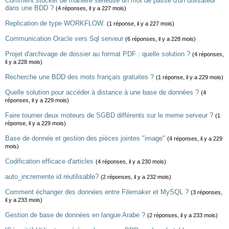
Comment stocker de manière sérieuse un mot de passe d'un utilisateur
dans une BDD ?
(4 réponses, il y a 227 mois)
Replication de type WORKFLOW.
(1 réponse, il y a 227 mois)
Communication Oracle vers Sql serveur
(6 réponses, il y a 228 mois)
Projet d'archivage de dossier au format PDF : quelle solution ?
(4 réponses,
il y a 228 mois)
Recherche une BDD des mots français gratuites ?
(1 réponse, il y a 229 mois)
Quelle solution pour accéder à distance à une base de données ?
(4
réponses, il y a 229 mois)
Faire tourner deux moteurs de SGBD différents sur le meme serveur ?
(1
réponse, il y a 229 mois)
Base de donnée et gestion des pièces jointes "image"
(4 réponses, il y a 229
mois)
Codification efficace d'articles
(4 réponses, il y a 230 mois)
auto_incremente id réutilisable?
(2 réponses, il y a 232 mois)
Comment échanger des données entre Filemaker et MySQL ?
(3 réponses,
il y a 233 mois)
Gestion de base de données en langue Arabe ?
(2 réponses, il y a 233 mois)