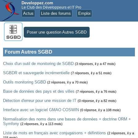
Developpez.com
Le Club des Développeurs et IT Pro
Actus
Liste des forums
Emploi
Poser une question Autres SGBD
Forum Autres SGBD
Choix d'un outil de monitoring de SGBD
(3 réponses, il y a 47 mois)
SGBDR et sauvegarde incrémentielle
(7 réponses, il y a 51 mois)
Outils monitoring SGBD
(2 réponses, il y a 70 mois)
Base de données des pays et des villes
(7 réponses, il y a 76 mois)
Détection d'erreur pour une mission de IT
(0 réponse, il y a 82 mois)
Interface avec un logiciel GMAO COSWIN
(0 réponse, il y a 108 mois)
Normalisation des noms dans une bases de données + doctrine ORM +
Symfony
(2 réponses, il y a 113 mois)
Liste de mots en français avec conjugaisons + définitions
(2 réponses, il y a
115 mois)