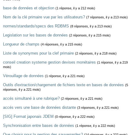
base de données et objection
(1 réponse, il y a 212 mois)
Nom de la clé primaire vue par les utilisateurs?
(7 réponses, il y a 213 mois)
normes/standards/specs des RDBMS
(8 réponses, il y a 213 mois)
Legislation sur les bases de données
(2 réponses, il y a 215 mois)
Longueur de champs
(4 réponses, il y a 215 mois)
Liste de synonymes pour la clef primaire
(2 réponses, il y a 218 mois)
conseil creation systeme gestion devises monétaires
(1 réponse, il y a 219
mois)
Vérouillage de données
(1 réponse, il y a 221 mois)
Outils d'extraction/chargement de fichiers texte en bases de données
(5
réponses, il y a 221 mois)
accés simultané à une rubrique?
(2 réponses, il y a 221 mois)
accés vers une base de données distante
(3 réponses, il y a 221 mois)
[SIG] Format japonais JDEM
(0 réponse, il y a 222 mois)
Synchronisation entre bases de données
(1 réponse, il y a 222 mois)
Que choisir pour la gestion des sauvegardes?
(14 réponses, il y a 222 mois)