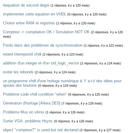
éequation de second degré
(1 réponse, il y a 120 mois)
implementer cette equation en VHDL
(0 réponse, il y a 120 mois)
Choisir entre RAM et registres
(1 réponse, il y a 120 mois)
Compteur -> compilation OK / Simulation NOT OK
(2 réponses, il y a 120
mois)
Perdu dans des problèmes de synchronisation
(1 réponse, il y a 122 mois)
retard intempestif vhdl
(2 réponses, il y a 123 mois)
addition d'un integer et d'un std_logic_vector
(2 réponses, il y a 124 mois)
eviter les rebonds
(2 réponses, il y a 124 mois)
un programme vhdl d'une horloge numérique & Y a-t-il des idées pour
ajouter des boutons
(0 réponse, il y a 124 mois)
Problème code vhdl condition "when"
(9 réponses, il y a 125 mois)
Génération d'horloge [Altera DE0]
(7 réponses, il y a 126 mois)
Problème Mux en xilinix
(1 réponse, il y a 126 mois)
Sortie VGA, problème Hsync
(0 réponse, il y a 126 mois)
object "compteurT" is used but not declared
(2 réponses, il y a 127 mois)