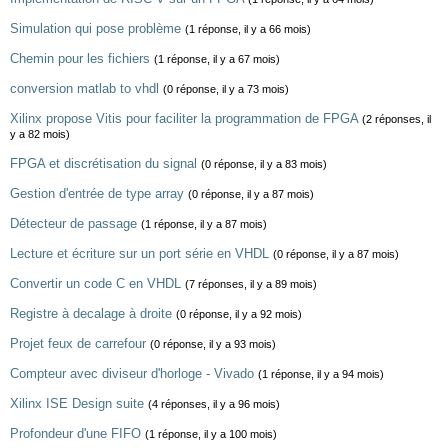
Simulation qui pose problème
(1 réponse, il y a 66 mois)
Chemin pour les fichiers
(1 réponse, il y a 67 mois)
conversion matlab to vhdl
(0 réponse, il y a 73 mois)
Xilinx propose Vitis pour faciliter la programmation de FPGA
(2 réponses, il
y a 82 mois)
FPGA et discrétisation du signal
(0 réponse, il y a 83 mois)
Gestion d'entrée de type array
(0 réponse, il y a 87 mois)
Détecteur de passage
(1 réponse, il y a 87 mois)
Lecture et écriture sur un port série en VHDL
(0 réponse, il y a 87 mois)
Convertir un code C en VHDL
(7 réponses, il y a 89 mois)
Registre à decalage à droite
(0 réponse, il y a 92 mois)
Projet feux de carrefour
(0 réponse, il y a 93 mois)
Compteur avec diviseur d'horloge - Vivado
(1 réponse, il y a 94 mois)
Xilinx ISE Design suite
(4 réponses, il y a 96 mois)
Profondeur d'une FIFO
(1 réponse, il y a 100 mois)