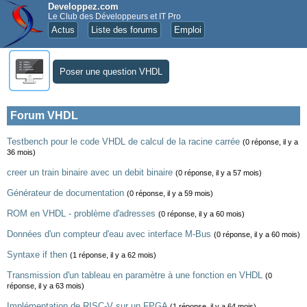
Developpez.com
Le Club des Développeurs et IT Pro
Actus
Liste des forums
Emploi
Poser une question VHDL
Forum VHDL
Testbench pour le code VHDL de calcul de la racine carrée
(0 réponse, il y a
36 mois)
creer un train binaire avec un debit binaire
(0 réponse, il y a 57 mois)
Générateur de documentation
(0 réponse, il y a 59 mois)
ROM en VHDL - problème d'adresses
(0 réponse, il y a 60 mois)
Données d'un compteur d'eau avec interface M-Bus
(0 réponse, il y a 60 mois)
Syntaxe if then
(1 réponse, il y a 62 mois)
Transmission d'un tableau en paramètre à une fonction en VHDL
(0
réponse, il y a 63 mois)
Implémentation de RISC-V sur un FPGA
(1 réponse, il y a 64 mois)