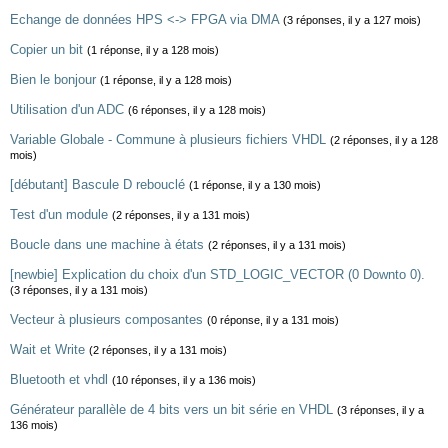
Echange de données HPS <-> FPGA via DMA
(3 réponses, il y a 127 mois)
Copier un bit
(1 réponse, il y a 128 mois)
Bien le bonjour
(1 réponse, il y a 128 mois)
Utilisation d'un ADC
(6 réponses, il y a 128 mois)
Variable Globale - Commune à plusieurs fichiers VHDL
(2 réponses, il y a 128
mois)
[débutant] Bascule D rebouclé
(1 réponse, il y a 130 mois)
Test d'un module
(2 réponses, il y a 131 mois)
Boucle dans une machine à états
(2 réponses, il y a 131 mois)
[newbie] Explication du choix d'un STD_LOGIC_VECTOR (0 Downto 0).
(3 réponses, il y a 131 mois)
Vecteur à plusieurs composantes
(0 réponse, il y a 131 mois)
Wait et Write
(2 réponses, il y a 131 mois)
Bluetooth et vhdl
(10 réponses, il y a 136 mois)
Générateur parallèle de 4 bits vers un bit série en VHDL
(3 réponses, il y a
136 mois)