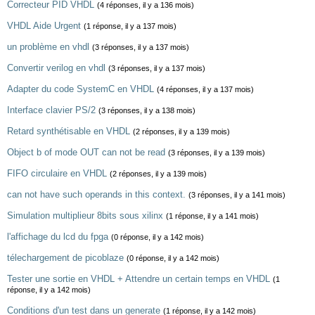
Correcteur PID VHDL
(4 réponses, il y a 136 mois)
VHDL Aide Urgent
(1 réponse, il y a 137 mois)
un problème en vhdl
(3 réponses, il y a 137 mois)
Convertir verilog en vhdl
(3 réponses, il y a 137 mois)
Adapter du code SystemC en VHDL
(4 réponses, il y a 137 mois)
Interface clavier PS/2
(3 réponses, il y a 138 mois)
Retard synthétisable en VHDL
(2 réponses, il y a 139 mois)
Object b of mode OUT can not be read
(3 réponses, il y a 139 mois)
FIFO circulaire en VHDL
(2 réponses, il y a 139 mois)
can not have such operands in this context.
(3 réponses, il y a 141 mois)
Simulation multiplieur 8bits sous xilinx
(1 réponse, il y a 141 mois)
l'affichage du lcd du fpga
(0 réponse, il y a 142 mois)
télechargement de picoblaze
(0 réponse, il y a 142 mois)
Tester une sortie en VHDL + Attendre un certain temps en VHDL
(1
réponse, il y a 142 mois)
Conditions d'un test dans un generate
(1 réponse, il y a 142 mois)