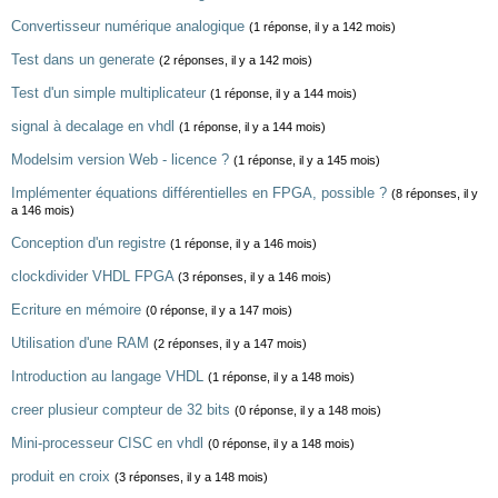
Convertisseur numérique analogique
(1 réponse, il y a 142 mois)
Test dans un generate
(2 réponses, il y a 142 mois)
Test d'un simple multiplicateur
(1 réponse, il y a 144 mois)
signal à decalage en vhdl
(1 réponse, il y a 144 mois)
Modelsim version Web - licence ?
(1 réponse, il y a 145 mois)
Implémenter équations différentielles en FPGA, possible ?
(8 réponses, il y
a 146 mois)
Conception d'un registre
(1 réponse, il y a 146 mois)
clockdivider VHDL FPGA
(3 réponses, il y a 146 mois)
Ecriture en mémoire
(0 réponse, il y a 147 mois)
Utilisation d'une RAM
(2 réponses, il y a 147 mois)
Introduction au langage VHDL
(1 réponse, il y a 148 mois)
creer plusieur compteur de 32 bits
(0 réponse, il y a 148 mois)
Mini-processeur CISC en vhdl
(0 réponse, il y a 148 mois)
produit en croix
(3 réponses, il y a 148 mois)