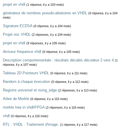
projet en vhdl
(1 réponse, il y a 103 mois)
générateur de nombres pseudo-aléatoires en VHDL
(0 réponse, il y a 104
mois)
Signature ECDSA
(0 réponse, il y a 104 mois)
Projet noc VHDL
(2 réponses, il y a 104 mois)
projet en vhdl
(9 réponses, il y a 105 mois)
diviseur frequence vhdl
(0 réponse, il y a 105 mois)
Description comportementale : résultats décalés décodeur 2 vers 4
(1
réponse, il y a 107 mois)
Tableau 2D Pointeurs VHDL
(0 réponse, il y a 111 mois)
Random à chaque éxecution
(0 réponse, il y a 112 mois)
Registre universel et rising_edge
(2 réponses, il y a 113 mois)
Arbre de Merkle
(0 réponse, il y a 115 mois)
merkle tree in vhdl/FPGA
(2 réponses, il y a 116 mois)
vhdl
(0 réponse, il y a 116 mois)
RTL : VHDL : Traitement d'image.
(1 réponse, il y a 117 mois)