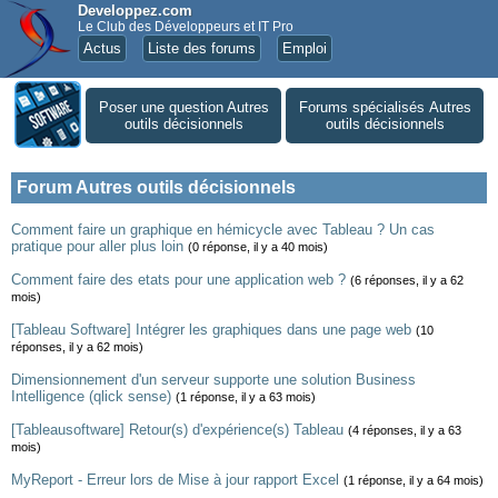
Developpez.com
Le Club des Développeurs et IT Pro
Actus
Liste des forums
Emploi
Poser une question Autres
Forums spécialisés Autres
outils décisionnels
outils décisionnels
Forum Autres outils décisionnels
Comment faire un graphique en hémicycle avec Tableau ? Un cas
pratique pour aller plus loin
(0 réponse, il y a 40 mois)
Comment faire des etats pour une application web ?
(6 réponses, il y a 62
mois)
[Tableau Software] Intégrer les graphiques dans une page web
(10
réponses, il y a 62 mois)
Dimensionnement d'un serveur supporte une solution Business
Intelligence (qlick sense)
(1 réponse, il y a 63 mois)
[Tableausoftware] Retour(s) d'expérience(s) Tableau
(4 réponses, il y a 63
mois)
MyReport - Erreur lors de Mise à jour rapport Excel
(1 réponse, il y a 64 mois)