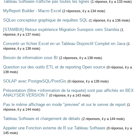
Tableau Software n'affiche pas toutes les lignes
(1 réponse, il y a 133 mois)
MyReport Builder - Macro Excel
(2 réponses, il y a 134 mois)
SQLeo concepteur graphique de requêtes SQL
(1 réponse, il y a 136 mois)
[STAMBIA] Retour expérience Migration Sunopsis vers Stambia
(1
réponse, il y a 137 mois)
Convertir un fichier Excel en un Tableau Disjonctif Complet en Java
(1
réponse, il y a 138 mois)
Besoin de information sous BI
(2 réponses, il y a 138 mois)
Question sur des outils ETL et de reporting Open source
(0 réponse, il y a
138 mois)
SOLAP avec PostgreSQL/PostGis
(0 réponse, il y a 139 mois)
Présentation (filtre +information de la requete) sont pas affichés en BEX
ANALYSER VERSION 7
(0 réponse, il y a 143 mois)
Pas le même affichage en mode "preview" et sur le server de report
(1
réponse, il y a 144 mois)
Tableau Software et chargement de détails
(2 réponses, il y a 144 mois)
Appeler une Fonction externe de R sur Tableau Software
(0 réponse, il y a
145 mois)