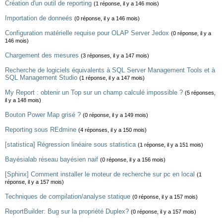
Création d'un outil de reporting
(1 réponse, il y a 146 mois)
Importation de donneés
(0 réponse, il y a 146 mois)
Configuration matérielle requise pour OLAP Server Jedox
(0 réponse, il y a
146 mois)
Chargement des mesures
(3 réponses, il y a 147 mois)
Recherche de logiciels équivalents à SQL Server Management Tools et à
SQL Management Studio
(1 réponse, il y a 147 mois)
My Report : obtenir un Top sur un champ calculé impossible ?
(5 réponses,
il y a 148 mois)
Bouton Power Map grisé ?
(0 réponse, il y a 149 mois)
Reporting sous REdmine
(4 réponses, il y a 150 mois)
[statistica] Régression linéaire sous statistica
(1 réponse, il y a 151 mois)
Bayésialab réseau bayésien naif
(0 réponse, il y a 156 mois)
[Sphinx] Comment installer le moteur de recherche sur pc en local
(1
réponse, il y a 157 mois)
Techniques de compilation/analyse statique
(0 réponse, il y a 157 mois)
ReportBuilder: Bug sur la propriété Duplex?
(0 réponse, il y a 157 mois)