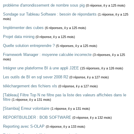
probléme d'arrondissement de nombre sous pig
(0 réponse, il y a 125 mois)
Sondage sur Tableau Software : besoin de répondants
(1 réponse, il y a 125
mois)
Implémenter des cubes
(6 réponses, il y a 125 mois)
Projet data mining
(0 réponse, il y a 125 mois)
Quelle solution entreprendre ?
(5 réponses, il y a 125 mois)
Framework Manager : moyenne calculée incorrecte
(3 réponses, il y a 125
mois)
Intégrer une plateforme BI à une appli J2EE
(15 réponses, il y a 126 mois)
Les outils de BI en sql sever 2008 R2
(0 réponse, il y a 127 mois)
téléchargement des fichiers xls
(0 réponse, il y a 127 mois)
[Tableau] Filtre Top N ne filtre pas la liste des valeurs affichées dans le
filtre
(1 réponse, il y a 131 mois)
[Stambia] Erreur volontaire
(1 réponse, il y a 131 mois)
REPORTBUILDER : BOB SOFTWARE
(0 réponse, il y a 132 mois)
Reporting avec S-OLAP
(0 réponse, il y a 133 mois)