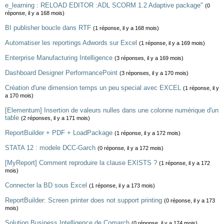
e_learning : RELOAD EDITOR :ADL SCORM 1.2 Adaptive package"
(0
réponse, il y a 168 mois)
BI publisher boucle dans RTF
(1 réponse, il y a 168 mois)
Automatiser les reportings Adwords sur Excel
(1 réponse, il y a 169 mois)
Enterprise Manufacturing Intelligence
(3 réponses, il y a 169 mois)
Dashboard Designer PerformancePoint
(3 réponses, il y a 170 mois)
Création d'une dimension temps un peu special avec EXCEL
(1 réponse, il y
a 170 mois)
[Elementum] Insertion de valeurs nulles dans une colonne numérique d'un
table
(2 réponses, il y a 171 mois)
ReportBuilder + PDF + LoadPackage
(1 réponse, il y a 172 mois)
STATA 12 : modele DCC-Garch
(0 réponse, il y a 172 mois)
[MyReport] Comment reproduire la clause EXISTS ?
(1 réponse, il y a 172
mois)
Connecter la BD sous Excel
(1 réponse, il y a 173 mois)
ReportBuilder: Screen printer does not support printing
(0 réponse, il y a 173
mois)
Solution Business Intelligence de Comarch
(0 réponse, il y a 174 mois)