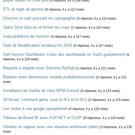
jasper depuis le code java
(0 réponse, il y a 108 mois)
ETL et règle de gestion
(0 réponse, il y a 112 mois)
Cherche un outil puissant en cartographie
(0 réponse, il y a 113 mois)
Jedox Droit d'accès et limiter les vues
(1 réponse, il y a 115 mois)
stata problème de fonction
(0 réponse, il y a 117 mois)
Outil de Modélisation tendance fin 2016
(0 réponse, il y a 117 mois)
Self-Service Dashboard, Créez des dashboards en SaaS gratuitement
(0
réponse, il y a 119 mois)
Requête à adapter sous Stambia (NoSql)
(1 réponse, il y a 121 mois)
Relation entre dimensions modele multidimensionnel
(0 réponse, il y a 121
mois)
Installation de Vanilla de chez BPM-Conseil
(0 réponse, il y a 123 mois)
29 février, comment gérez vous le N-1 et le N+1
(3 réponses, il y a 123 mois)
Lier Jedox à une google spreadsheet
(0 réponse, il y a 124 mois)
Tableau de Board BI avec ASP.NET et OLAP
(8 réponses, il y a 124 mois)
Générer un rapport avec une situation antérieure (date)
(2 réponses, il y a 125
mois)