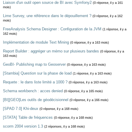
Liaison d'un outil open source de BI avec Symfony2
(0 réponse, il y a 161
mois)
Lime Survey, une référence dans le dépouillement ?
(0 réponse, il y a 162
mois)
FreeAnalysis Schema Designer : Configuration de la JVM
(1 réponse, il y a
162 mois)
Implémentation de module Text Mining
(0 réponse, il y a 163 mois)
Report Builder : aggréger un mémo sur plusieurs bandes
(0 réponse, il y a
163 mois)
GeoBI- Publishing map to Geoserver
(0 réponse, il y a 163 mois)
[Stambia] Question sur la phase de load
(1 réponse, il y a 163 mois)
Requete : le dans liste limité a 1000 ?
(0 réponse, il y a 163 mois)
Schema workbench : acces denied
(0 réponse, il y a 165 mois)
[BI][GEO]Les outils de géodécisionnel
(0 réponse, il y a 166 mois)
[SPAD 7.0] Khi-deux
(0 réponse, il y a 168 mois)
[STATA] Table de fréquences
(0 réponse, il y a 168 mois)
scorm 2004 version 1.3
(2 réponses, il y a 168 mois)