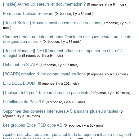
[Inside] Autres utilisateurs et documentation ?
(0 réponse, il y a 64 mois)
Formation Tableau Software
(0 réponse, il y a 64 mois)
[Report Builder] Mauvais positionnement des sections
(0 réponse, il y a 69
mois)
Comment créer un datamart sous Oracle en quelques heures au lieu de
quelques semaines ?
(0 réponse, il y a 88 mois)
[Report Manager][.NET]Comment afficher ou imprimer un état déjà
enregistré
(5 réponses, il y a 94 mois)
Débutant en STATA
(1 réponse, il y a 97 mois)
[BOARD] création d'une communauté en ligne
(0 réponse, il y a 100 mois)
ETL DELL BOOMI
(0 réponse, il y a 101 mois)
[Tableau] Intégrer 1 tableau dans une page web
(0 réponse, il y a 101 mois)
Installation de Palo 3.0
(0 réponse, il y a 103 mois)
Supprimer des données inferieures A 5 ansdans plusieurs tables
(0
réponse, il y a 107 mois)
Les groupes Excel TCD cube AS
(0 réponse, il y a 107 mois)
Ajouter des champs autre que la table de la requête initiale à un rapport