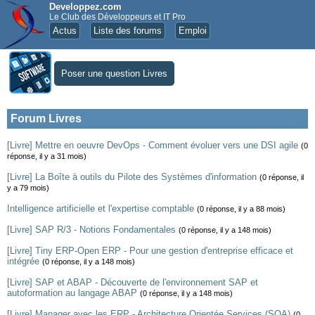
Developpez.com
Le Club des Développeurs et IT Pro
Actus
Liste des forums
Emploi
Poser une question Livres
Forum Livres
[Livre] Mettre en oeuvre DevOps - Comment évoluer vers une DSI agile
(0
réponse, il y a 31 mois)
[Livre] La Boîte à outils du Pilote des Systèmes d'information
(0 réponse, il
y a 79 mois)
Intelligence artificielle et l'expertise comptable
(0 réponse, il y a 88 mois)
[Livre] SAP R/3 - Notions Fondamentales
(0 réponse, il y a 148 mois)
[Livre] Tiny ERP-Open ERP - Pour une gestion d'entreprise efficace et
intégrée
(0 réponse, il y a 148 mois)
[Livre] SAP et ABAP - Découverte de l'environnement SAP et
autoformation au langage ABAP
(0 réponse, il y a 148 mois)
[Livre] Manager avec les ERP - Architecture Orientée Services (SOA)
(0