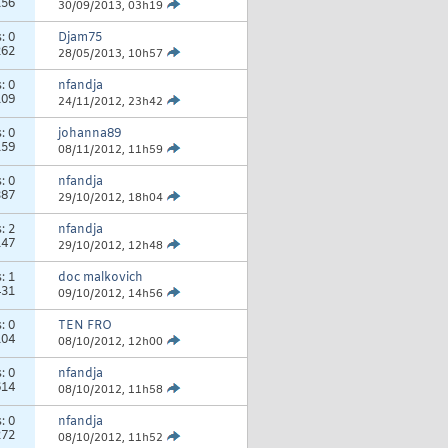
156
30/09/2013,
03h19
s:
0
Djam75
262
28/05/2013,
10h57
s:
0
nfandja
109
24/11/2012,
23h42
s:
0
johanna89
159
08/11/2012,
11h59
s:
0
nfandja
387
29/10/2012,
18h04
s:
2
nfandja
147
29/10/2012,
12h48
s:
1
doc malkovich
431
09/10/2012,
14h56
s:
0
TEN FRO
104
08/10/2012,
12h00
s:
0
nfandja
614
08/10/2012,
11h58
s:
0
nfandja
272
08/10/2012,
11h52