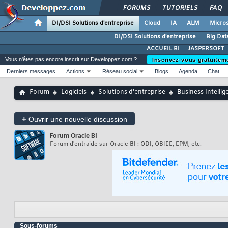
FORUMS
TUTORIELS
FAQ
DI/DSI Solutions d'entreprise
Cloud
IA
ALM
Micros
DI/DSI Solutions d'entreprise
Big Dat
ACCUEIL BI
JASPERSOFT
Vous n'êtes pas encore inscrit sur Developpez.com ?
Inscrivez-vous gratuitem
Derniers messages
Actions
Réseau social
Blogs
Agenda
Chat
Forum
Logiciels
Solutions d'entreprise
Business Intellig
+
Ouvrir une nouvelle discussion
Forum
Oracle BI
Forum d'entraide sur Oracle BI : ODI, OBIEE, EPM, etc.
Sous-forums