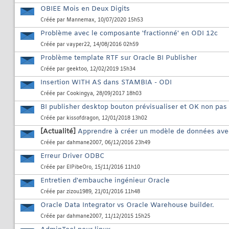
OBIEE Mois en Deux Digits
Créée par
Mannemax
, 10/07/2020 15h53
Problème avec le composante 'fractionné' en ODI 12c
Créée par
vayper22
, 14/08/2016 02h59
Problème template RTF sur Oracle BI Publisher
Créée par
geektoo
, 12/02/2019 15h34
Insertion WITH AS dans STAMBIA - ODI
Créée par
Cookingya
, 28/09/2017 18h03
BI publisher desktop bouton prévisualiser et OK non pas a
Créée par
kissofdragon
, 12/01/2018 13h02
[Actualité]
Apprendre à créer un modèle de données avec
Créée par
dahmane2007
, 06/12/2016 23h49
Erreur Driver ODBC
Créée par
ElPibeOro
, 15/11/2016 11h10
Entretien d'embauche ingénieur Oracle
Créée par
zizou1989
, 21/01/2016 11h48
Oracle Data Integrator vs Oracle Warehouse builder.
Créée par
dahmane2007
, 11/12/2015 15h25