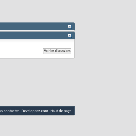
s contacter
Developpez.com
Haut de page