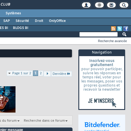
CLUB
Systèmes
SAP
Sécurité
Droit
OnlyOffice
S BI
BLOGS BI
Recherche avancée
Navigation
Inscrivez-vous
gratuitement
pour pouvoir participer,
suivre les réponses en
Page 1 sur 2
1
2
Dernière
temps réel, voter pour
les messages, poser vos
propres questions et
recevoir la newsletter
s du forum
Recherche dans ce forum
nier message