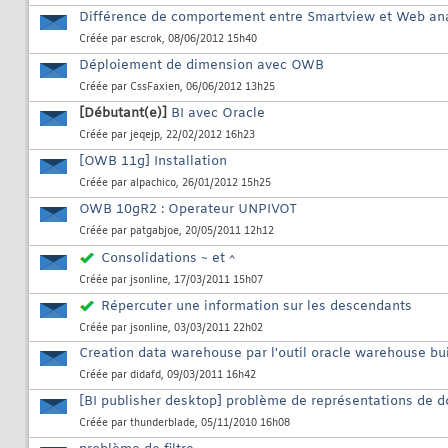
Différence de comportement entre Smartview et Web ana
Créée par
escrok
, 08/06/2012 15h40
Déploiement de dimension avec OWB
Créée par
CssFaxien
, 06/06/2012 13h25
[Débutant(e)]
BI avec Oracle
Créée par
jeqejp
, 22/02/2012 16h23
[OWB 11g] Installation
Créée par
alpachico
, 26/01/2012 15h25
OWB 10gR2 : Operateur UNPIVOT
Créée par
patgabjoe
, 20/05/2011 12h12
Consolidations ~ et ^
Créée par
jsonline
, 17/03/2011 15h07
Répercuter une information sur les descendants
Créée par
jsonline
, 03/03/2011 22h02
Creation data warehouse par l'outil oracle warehouse bu
Créée par
didafd
, 09/03/2011 16h42
[BI publisher desktop] problème de représentations de 
Créée par
thunderblade
, 05/11/2010 16h08