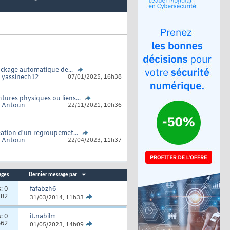
ckage automatique de...
r
yassinech12
07/01/2025,
16h38
ntures physiques ou liens...
r
Antoun
22/11/2021,
10h36
ation d'un regroupemet...
r
Antoun
22/04/2023,
11h37
ages
Dernier message par
s:
0
fafabzh6
482
31/03/2014,
11h33
s:
0
it.nabilm
562
01/05/2023,
14h09