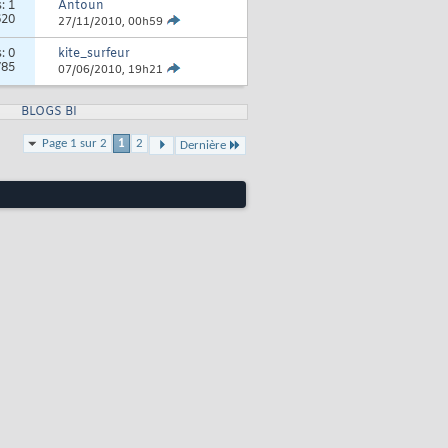
s:
1
Antoun
620
27/11/2010,
00h59
s:
0
kite_surfeur
785
07/06/2010,
19h21
BLOGS BI
Page 1 sur 2
1
2
Dernière