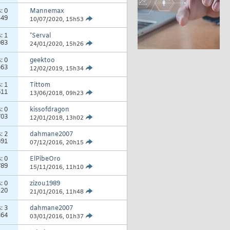
s:
0
Mannemax
549
10/07/2020,
15h53
s:
1
*Serval
983
24/01/2020,
15h26
s:
0
geektoo
563
12/02/2019,
15h34
s:
1
Tittom
611
13/06/2018,
09h23
s:
0
kissofdragon
703
12/01/2018,
13h02
s:
2
dahmane2007
691
07/12/2016,
20h15
s:
0
ElPibeOro
789
15/11/2016,
11h10
s:
0
zizou1989
120
21/01/2016,
11h48
s:
3
dahmane2007
364
03/01/2016,
01h37