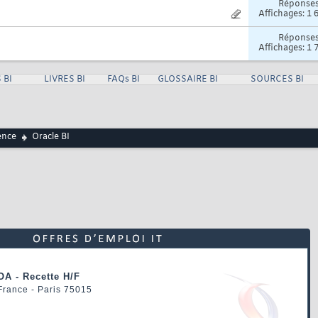
Réponse
Affichages: 1 
Réponse
Affichages: 1 
 BI
LIVRES BI
FAQs BI
GLOSSAIRE BI
SOURCES BI
ence
Oracle BI
OA - Recette H/F
 France - Paris 75015