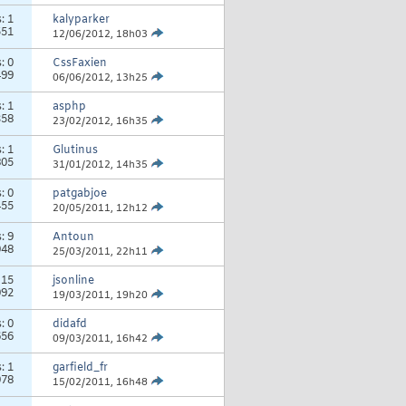
s:
1
kalyparker
551
12/06/2012,
18h03
s:
0
CssFaxien
499
06/06/2012,
13h25
s:
1
asphp
358
23/02/2012,
16h35
s:
1
Glutinus
805
31/01/2012,
14h35
s:
0
patgabjoe
455
20/05/2011,
12h12
s:
9
Antoun
048
25/03/2011,
22h11
:
15
jsonline
092
19/03/2011,
19h20
s:
0
didafd
656
09/03/2011,
16h42
s:
1
garfield_fr
078
15/02/2011,
16h48