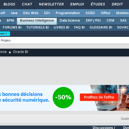
BLOGS
CHAT
NEWSLETTER
EMPLOI
ÉTUDES
DROIT
oft
Java
Dév. Web
EDI
Programmation
SGBD
Office
Mobiles
a
BPM
Business Intelligence
Data Science
ERP / PGI
CRM
SAS
FORUMS BI
TUTORIELS BI
LIVRES BI
FAQ BI
GLOSSAIRE BI
SOURCE
ent !
Règles
ence
Oracle BI
Outil
Discussions /
Der