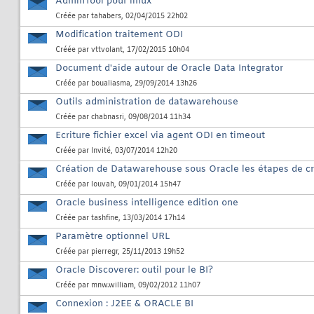
AdminTool pour linux
Créée par
tahabers
, 02/04/2015 22h02
Modification traitement ODI
Créée par
vttvolant
, 17/02/2015 10h04
Document d'aide autour de Oracle Data Integrator
Créée par
boualiasma
, 29/09/2014 13h26
Outils administration de datawarehouse
Créée par
chabnasri
, 09/08/2014 11h34
Ecriture fichier excel via agent ODI en timeout
Créée par
Invité
, 03/07/2014 12h20
Création de Datawarehouse sous Oracle les étapes de cr
Créée par
louvah
, 09/01/2014 15h47
Oracle business intelligence edition one
Créée par
tashfine
, 13/03/2014 17h14
Paramètre optionnel URL
Créée par
pierregr
, 25/11/2013 19h52
Oracle Discoverer: outil pour le BI?
Créée par
mnw.william
, 09/02/2012 11h07
Connexion : J2EE & ORACLE BI