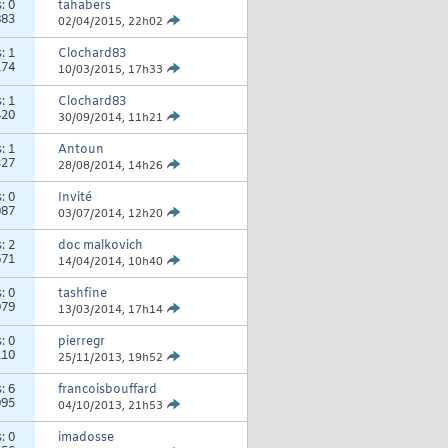
s:
0
tahabers
883
02/04/2015,
22h02
s:
1
Clochard83
174
10/03/2015,
17h33
s:
1
Clochard83
420
30/09/2014,
11h21
s:
1
Antoun
327
28/08/2014,
14h26
s:
0
Invité
087
03/07/2014,
12h20
s:
2
doc malkovich
671
14/04/2014,
10h40
s:
0
tashfine
079
13/03/2014,
17h14
s:
0
pierregr
110
25/11/2013,
19h52
s:
6
francoisbouffard
095
04/10/2013,
21h53
s:
0
imadosse