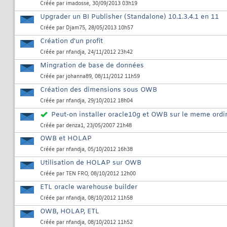
Créée par
imadosse
, 30/09/2013 03h19
Upgrader un BI Publisher (Standalone) 10.1.3.4.1 en 11
Créée par
Djam75
, 28/05/2013 10h57
Création d'un profit
Créée par
nfandja
, 24/11/2012 23h42
Mingration de base de données
Créée par
johanna89
, 08/11/2012 11h59
Création des dimensions sous OWB
Créée par
nfandja
, 29/10/2012 18h04
Peut-on installer oracle10g et OWB sur le meme ordin
Créée par
denza1
, 23/05/2007 21h48
OWB et HOLAP
Créée par
nfandja
, 05/10/2012 16h38
Utilisation de HOLAP sur OWB
Créée par
TEN FRO
, 08/10/2012 12h00
ETL oracle warehouse builder
Créée par
nfandja
, 08/10/2012 11h58
OWB, HOLAP, ETL
Créée par
nfandja
, 08/10/2012 11h52