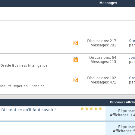
Messages
Discussions: 217
Sto
Voir
Messages: 781
pa
le
flux
RSS
Discussions: 64
Joi
Voir
de
Messages: 113
pa
le
ce
(Oracle Business Intelligence
flux
forum
RSS
de
Discussions: 102
Cre
Voir
ce
Messages: 471
pa
le
forum
produits Hyperion : Planning,
flux
RSS
de
ce
Réponses
/
Affich
forum
I : tout ce qu'il faut savoir !
Réponse
Affichages: 1 
Réponse
Affichages: 