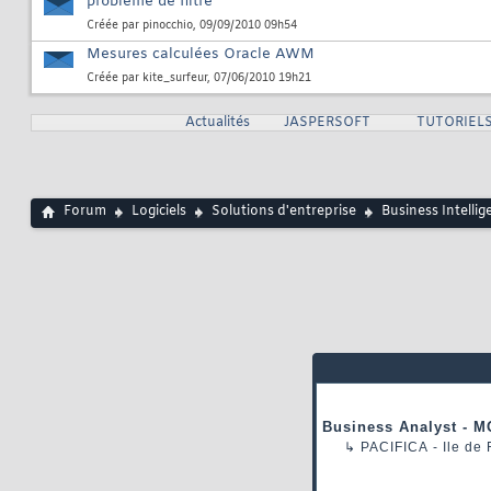
problème de filtre
Créée par
pinocchio
, 09/09/2010 09h54
Mesures calculées Oracle AWM
Créée par
kite_surfeur
, 07/06/2010 19h21
Actualités
JASPERSOFT
TUTORIELS
Forum
Logiciels
Solutions d'entreprise
Business Intellig
Business Analyst - M
↳
PACIFICA
- Ile de