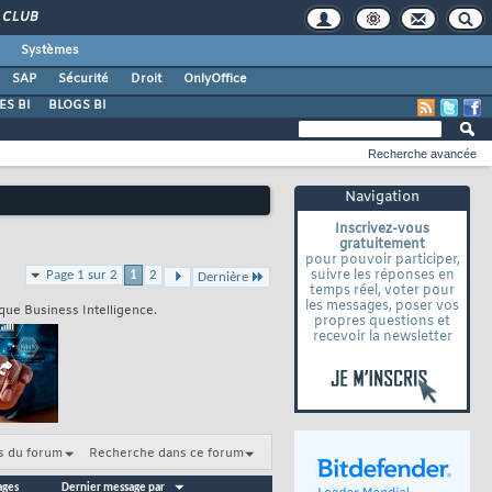
CLUB
Systèmes
SAP
Sécurité
Droit
OnlyOffice
S BI
BLOGS BI
Recherche avancée
Navigation
Inscrivez-vous
gratuitement
pour pouvoir participer,
suivre les réponses en
Page 1 sur 2
1
2
Dernière
temps réel, voter pour
les messages, poser vos
ique Business Intelligence.
propres questions et
recevoir la newsletter
s du forum
Recherche dans ce forum
ages
Dernier message par