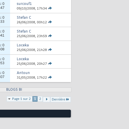
s:
0
surcouf1
347
09/10/2008,
17h34
s:
0
Stefan C
833
26/06/2008,
00h12
s:
0
Stefan C
941
25/06/2008,
23h59
s:
0
Loceka
508
25/06/2008,
21h28
s:
0
Loceka
953
25/06/2008,
20h27
s:
0
Antoun
307
31/05/2008,
17h22
BLOGS BI
Page 1 sur 2
1
2
Dernière