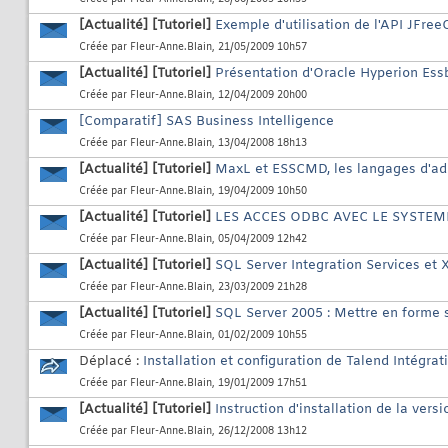
[Actualité]
[Tutoriel]
Exemple d'utilisation de l'API JFre
Créée par
Fleur-Anne.Blain
, 21/05/2009 10h57
[Actualité]
[Tutoriel]
Présentation d'Oracle Hyperion Ess
Créée par
Fleur-Anne.Blain
, 12/04/2009 20h00
[Comparatif] SAS Business Intelligence
Créée par
Fleur-Anne.Blain
, 13/04/2008 18h13
[Actualité]
[Tutoriel]
MaxL et ESSCMD, les langages d'ad
Créée par
Fleur-Anne.Blain
, 19/04/2009 10h50
[Actualité]
[Tutoriel]
LES ACCES ODBC AVEC LE SYSTEM
Créée par
Fleur-Anne.Blain
, 05/04/2009 12h42
[Actualité]
[Tutoriel]
SQL Server Integration Services et
Créée par
Fleur-Anne.Blain
, 23/03/2009 21h28
[Actualité]
[Tutoriel]
SQL Server 2005 : Mettre en forme 
Créée par
Fleur-Anne.Blain
, 01/02/2009 10h55
Déplacé :
Installation et configuration de Talend Intégrati
Créée par
Fleur-Anne.Blain
, 19/01/2009 17h51
[Actualité]
[Tutoriel]
Instruction d'installation de la ver
Créée par
Fleur-Anne.Blain
, 26/12/2008 13h12