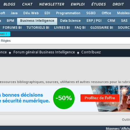
BLOGS
CHAT
NEWSLETTER
EMPLOI
ÉTUDES
DROIT
oft
Java
Dév. Web
EDI
Programmation
SGBD
Office
Mobiles
a
BPM
Business Intelligence
Data Science
ERP / PGI
CRM
SAS
FORUMS BI
TUTORIELS BI
LIVRES BI
FAQ BI
GLOSSAIRE BI
SOURCE
ent !
Règles
ence
Forum général Business Intelligence
Contribuez
, ressources bibliographiques, sources, utilitaires et autres ressources pour la rubr
Outil
Réponses
/
Affich