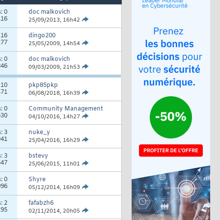
s:
0
doc malkovich
116
25/09/2013,
16h42
:
16
dingo200
277
25/05/2009,
14h54
s:
0
doc malkovich
846
09/03/2009,
21h53
:
10
pkp85pkp
471
06/08/2018,
16h39
s:
0
Community Management
630
04/10/2016,
14h27
s:
3
nuke_y
041
25/04/2016,
16h29
s:
3
bstevy
647
25/06/2015,
11h01
s:
0
Shyre
996
05/12/2014,
16h09
s:
2
fafabzh6
195
02/11/2014,
20h05