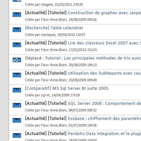
Créée par
chagala
, 01/03/2011 23h39
[Actualité]
[Tutoriel]
Construction de graphes avec Jasp
Créée par
Fleur-Anne.Blain
, 18/08/2009 09h26
[Recherche] Table calendrier
Créée par
claclapub
, 29/04/2010 13h37
[Actualité]
[Tutoriel]
Lire des classeurs Excel 2007 avec 
Créée par
Fleur-Anne.Blain
, 17/03/2010 21h23
Déplacé :
Tutoriel : Les principales méthodes de tris ave
Créée par
Fleur-Anne.Blain
, 30/09/2009 18h13
[Actualité]
[Tutoriel]
Utilisation des SubReports avec Ja
Créée par
Fleur-Anne.Blain
, 10/08/2009 09h49
[Comparatif] MS Sql Server BI suite 2005
Créée par
ygrim
, 14/04/2008 17h29
[Actualité]
[Tutoriel]
SQL Server 2008 : Comportement d
Créée par
Fleur-Anne.Blain
, 08/07/2009 09h32
[Actualité]
[Tutoriel]
Essbase : chiffrement des paramètr
Créée par
Fleur-Anne.Blain
, 01/07/2009 19h36
[Actualité]
[Tutoriel]
Pentaho Data Integration et le plu
Créée par
Fleur-Anne.Blain
, 28/06/2009 10h59