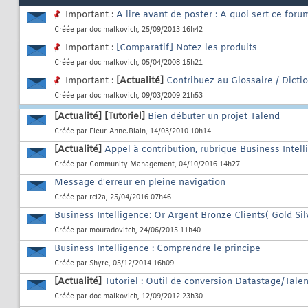
Important :
A lire avant de poster : A quoi sert ce foru
Créée par
doc malkovich
, 25/09/2013 16h42
Important :
[Comparatif] Notez les produits
Créée par
doc malkovich
, 05/04/2008 15h21
Important :
[Actualité]
Contribuez au Glossaire / Dicti
Créée par
doc malkovich
, 09/03/2009 21h53
[Actualité]
[Tutoriel]
Bien débuter un projet Talend
Créée par
Fleur-Anne.Blain
, 14/03/2010 10h14
[Actualité]
Appel à contribution, rubrique Business Intelli
Créée par
Community Management
, 04/10/2016 14h27
Message d'erreur en pleine navigation
Créée par
rci2a
, 25/04/2016 07h46
Business Intelligence: Or Argent Bronze Clients( Gold Si
Créée par
mouradovitch
, 24/06/2015 11h40
Business Intelligence : Comprendre le principe
Créée par
Shyre
, 05/12/2014 16h09
[Actualité]
Tutoriel : Outil de conversion Datastage/Tale
Créée par
doc malkovich
, 12/09/2012 23h30