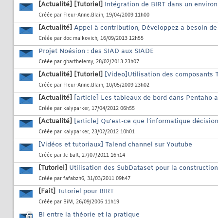
[Actualité]
[Tutoriel]
Intégration de BIRT dans un envir
Créée par
Fleur-Anne.Blain
, 19/04/2009 11h00
[Actualité]
Appel à contribution, Développez a besoin de
Créée par
doc malkovich
, 16/09/2013 12h55
Projet Noésion : des SIAD aux SIADE
Créée par
gbarthelemy
, 28/02/2013 23h07
[Actualité]
[Tutoriel]
[Video]Utilisation des composants 
Créée par
Fleur-Anne.Blain
, 10/05/2009 23h02
[Actualité]
[article] Les tableaux de bord dans Pentaho a
Créée par
kalyparker
, 17/04/2012 06h55
[Actualité]
[article] Qu'est-ce que l'informatique décision
Créée par
kalyparker
, 23/02/2012 10h01
[Vidéos et tutoriaux] Talend channel sur Youtube
Créée par
Jc-balt
, 27/07/2011 16h14
[Tutoriel]
Utilisation des SubDataset pour la constructi
Créée par
fafabzh6
, 31/03/2011 09h47
[Fait]
Tutoriel pour BIRT
Créée par
BiM
, 26/09/2006 11h19
BI entre la théorie et la pratique