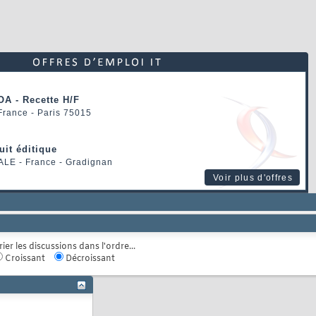
OA - Recette H/F
 France - Paris 75015
uit éditique
ALE
- France - Gradignan
Voir plus d'offres
rier les discussions dans l'ordre...
Croissant
Décroissant