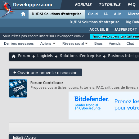
FORUMS
TUTORIELS
FAQ
DI/DSI Solutions d'entreprise
Cloud
IA
ALM
Micros
DI/DSI Solutions d'entreprise
Big Dat
ACCUEIL BI
JASPERSOFT
Vous n'êtes pas encore inscrit sur Developpez.com ?
Inscrivez-vous gratuitem
Derniers messages
Actions
Réseau social
Blogs
Agenda
Chat
Forum
Logiciels
Solutions d'entreprise
Business Intellig
+
Ouvrir une nouvelle discussion
Forum
Contribuez
Proposez vos articles, cours, tutoriels, FAQ, critiques de livres
Intitulé
/
Auteur