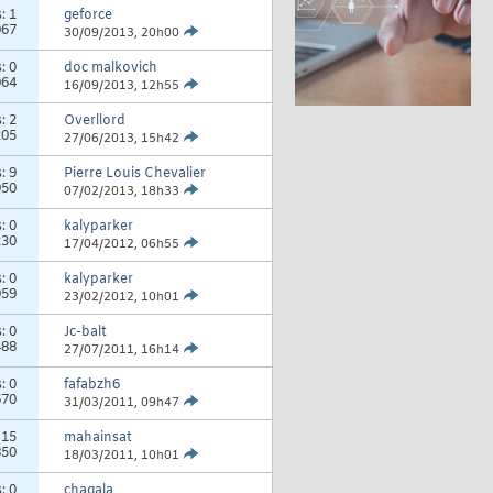
s:
1
geforce
067
30/09/2013,
20h00
s:
0
doc malkovich
064
16/09/2013,
12h55
s:
2
Overllord
205
27/06/2013,
15h42
s:
9
Pierre Louis Chevalier
950
07/02/2013,
18h33
s:
0
kalyparker
230
17/04/2012,
06h55
s:
0
kalyparker
959
23/02/2012,
10h01
s:
0
Jc-balt
488
27/07/2011,
16h14
s:
0
fafabzh6
670
31/03/2011,
09h47
:
15
mahainsat
850
18/03/2011,
10h01
s:
0
chagala