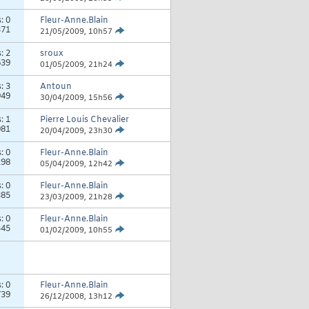
s:
0
Fleur-Anne.Blain
371
21/05/2009,
10h57
s:
2
sroux
639
01/05/2009,
21h24
s:
3
Antoun
949
30/04/2009,
15h56
s:
1
Pierre Louis Chevalier
081
20/04/2009,
23h30
s:
0
Fleur-Anne.Blain
198
05/04/2009,
12h42
s:
0
Fleur-Anne.Blain
385
23/03/2009,
21h28
s:
0
Fleur-Anne.Blain
545
01/02/2009,
10h55
s:
0
Fleur-Anne.Blain
739
26/12/2008,
13h12