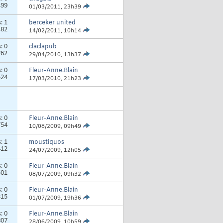
499
01/03/2011,
23h39
s:
1
berceker united
482
14/02/2011,
10h14
s:
0
claclapub
762
29/04/2010,
13h37
s:
0
Fleur-Anne.Blain
524
17/03/2010,
21h23
s:
0
Fleur-Anne.Blain
754
10/08/2009,
09h49
s:
1
moustiquos
412
24/07/2009,
12h05
s:
0
Fleur-Anne.Blain
501
08/07/2009,
09h32
s:
0
Fleur-Anne.Blain
315
01/07/2009,
19h36
s:
0
Fleur-Anne.Blain
807
28/06/2009,
10h59