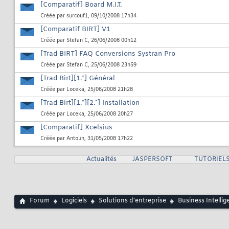
[Comparatif] Board M.I.T.
Créée par
surcouf1
, 09/10/2008 17h34
[Comparatif BIRT] V1
Créée par
Stefan C
, 26/06/2008 00h12
[Trad BIRT] FAQ Conversions Systran Pro
Créée par
Stefan C
, 25/06/2008 23h59
[Trad Birt][1.*] Général
Créée par
Loceka
, 25/06/2008 21h28
[Trad Birt][1.*][2.*] Installation
Créée par
Loceka
, 25/06/2008 20h27
[Comparatif] Xcelsius
Créée par
Antoun
, 31/05/2008 17h22
Actualités
JASPERSOFT
TUTORIELS
Forum
Logiciels
Solutions d'entreprise
Business Intellig