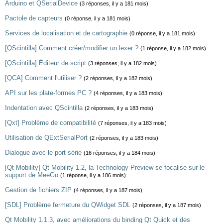
Arduino et QSerialDevice
(3 réponses, il y a 181 mois)
Pactole de capteurs
(0 réponse, il y a 181 mois)
Services de localisation et de cartographie
(0 réponse, il y a 181 mois)
[QScintilla] Comment créer/modifier un lexer ?
(1 réponse, il y a 182 mois)
[QScintilla] Éditeur de script
(3 réponses, il y a 182 mois)
[QCA] Comment l'utiliser ?
(2 réponses, il y a 182 mois)
API sur les plate-formes PC ?
(4 réponses, il y a 183 mois)
Indentation avec QScintilla
(2 réponses, il y a 183 mois)
[Qxt] Problème de compatibilité
(7 réponses, il y a 183 mois)
Utilisation de QExtSerialPort
(2 réponses, il y a 183 mois)
Dialogue avec le port série
(16 réponses, il y a 184 mois)
[Qt Mobility] Qt Mobility 1.2, la Technology Preview se focalise sur le
support de MeeGo
(1 réponse, il y a 186 mois)
Gestion de fichiers ZIP
(4 réponses, il y a 187 mois)
[SDL] Problème fermeture du QWidget SDL
(2 réponses, il y a 187 mois)
Qt Mobility 1.1.3, avec améliorations du binding Qt Quick et des