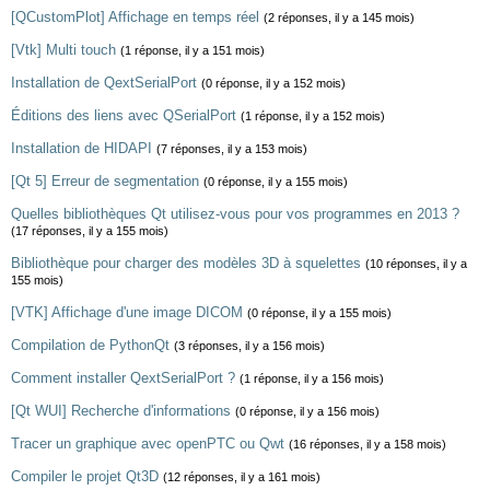
[QCustomPlot] Affichage en temps réel
(2 réponses, il y a 145 mois)
[Vtk] Multi touch
(1 réponse, il y a 151 mois)
Installation de QextSerialPort
(0 réponse, il y a 152 mois)
Éditions des liens avec QSerialPort
(1 réponse, il y a 152 mois)
Installation de HIDAPI
(7 réponses, il y a 153 mois)
[Qt 5] Erreur de segmentation
(0 réponse, il y a 155 mois)
Quelles bibliothèques Qt utilisez-vous pour vos programmes en 2013 ?
(17 réponses, il y a 155 mois)
Bibliothèque pour charger des modèles 3D à squelettes
(10 réponses, il y a
155 mois)
[VTK] Affichage d'une image DICOM
(0 réponse, il y a 155 mois)
Compilation de PythonQt
(3 réponses, il y a 156 mois)
Comment installer QextSerialPort ?
(1 réponse, il y a 156 mois)
[Qt WUI] Recherche d'informations
(0 réponse, il y a 156 mois)
Tracer un graphique avec openPTC ou Qwt
(16 réponses, il y a 158 mois)
Compiler le projet Qt3D
(12 réponses, il y a 161 mois)