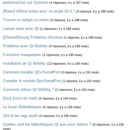
performances sur Symbian
(4 réponses, il y a 187 mois)
[Botan] Utiliser botan avec un projet Qt 4.7
(0 réponse, il y a 188 mois)
Trouver un widget vu-mètre
(0 réponse, il y a 188 mois)
Liaison série avec Qt
(2 réponses, il y a 188 mois)
[QSerialDevice] Problème d'écriture
(1 réponse, il y a 188 mois)
Problème avec Qt Mobility
(4 réponses, il y a 189 mois)
Fonctions manquantes
(2 réponses, il y a 190 mois)
Installation de Qt Mobility
(13 réponses, il y a 190 mois)
Comment installer QExtSerialPort
(0 réponse, il y a 191 mois)
Compiler le module QextSerialPort
(1 réponse, il y a 192 mois)
Comment utiliser Qt Mobility ?
(2 réponses, il y a 192 mois)
[Qxt] Envoi de mails
(0 réponse, il y a 194 mois)
Le forum Bibliothèques
(0 réponse, il y a 194 mois)
Qt4 et les tags audio
(0 réponse, il y a 195 mois)
Quelles sont les bibliothèques Qt que vous utilisez ?
(6 réponses, il y a 195
mois)