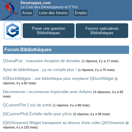
Developpez.com
Le Club des Développeurs et IT Pro
Actus
Liste des forums
Emploi
Poser une question
Forums spécialisés
Bibliothèques
Bibliothèques
Forum Bibliothèques
QSerialPort : mauvaise réception de données
(1 réponse, il y a 17 mois)
Ajout de bibliothèque : ça ne compile plus !
(1 réponse, il y a 75 mois)
KDDockWidgets : une bibliothèque pour remplacer QDockWidget
(1
réponse, il y a 82 mois)
Déconnexion / reconnexion impossible avec Arduino
(4 réponses, il y a 83
mois)
QCustomPlot 2 est de sortie
(1 réponse, il y a 98 mois)
[QCustomPlot] Échelle réelle pour yAxis
(0 réponse, il y a 99 mois)
[QtGStreamer] Widget transparent au dessus d'une vidéo QtGStreamer
(0
réponse, il y a 103 mois)