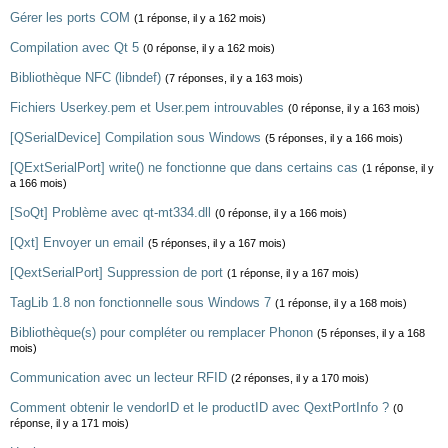
Gérer les ports COM
(1 réponse, il y a 162 mois)
Compilation avec Qt 5
(0 réponse, il y a 162 mois)
Bibliothèque NFC (libndef)
(7 réponses, il y a 163 mois)
Fichiers Userkey.pem et User.pem introuvables
(0 réponse, il y a 163 mois)
[QSerialDevice] Compilation sous Windows
(5 réponses, il y a 166 mois)
[QExtSerialPort] write() ne fonctionne que dans certains cas
(1 réponse, il y
a 166 mois)
[SoQt] Problème avec qt-mt334.dll
(0 réponse, il y a 166 mois)
[Qxt] Envoyer un email
(5 réponses, il y a 167 mois)
[QextSerialPort] Suppression de port
(1 réponse, il y a 167 mois)
TagLib 1.8 non fonctionnelle sous Windows 7
(1 réponse, il y a 168 mois)
Bibliothèque(s) pour compléter ou remplacer Phonon
(5 réponses, il y a 168
mois)
Communication avec un lecteur RFID
(2 réponses, il y a 170 mois)
Comment obtenir le vendorID et le productID avec QextPortInfo ?
(0
réponse, il y a 171 mois)