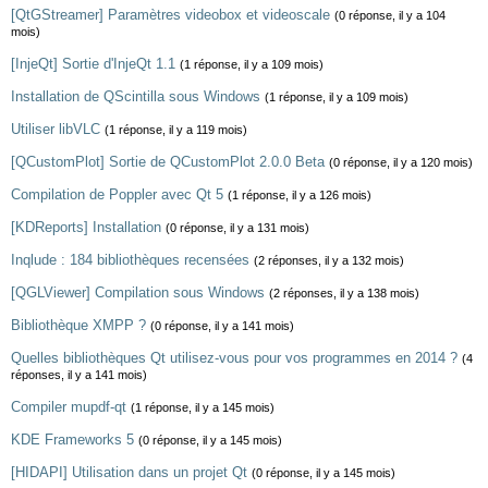
[QtGStreamer] Paramètres videobox et videoscale
(0 réponse, il y a 104
mois)
[InjeQt] Sortie d'InjeQt 1.1
(1 réponse, il y a 109 mois)
Installation de QScintilla sous Windows
(1 réponse, il y a 109 mois)
Utiliser libVLC
(1 réponse, il y a 119 mois)
[QCustomPlot] Sortie de QCustomPlot 2.0.0 Beta
(0 réponse, il y a 120 mois)
Compilation de Poppler avec Qt 5
(1 réponse, il y a 126 mois)
[KDReports] Installation
(0 réponse, il y a 131 mois)
Inqlude : 184 bibliothèques recensées
(2 réponses, il y a 132 mois)
[QGLViewer] Compilation sous Windows
(2 réponses, il y a 138 mois)
Bibliothèque XMPP ?
(0 réponse, il y a 141 mois)
Quelles bibliothèques Qt utilisez-vous pour vos programmes en 2014 ?
(4
réponses, il y a 141 mois)
Compiler mupdf-qt
(1 réponse, il y a 145 mois)
KDE Frameworks 5
(0 réponse, il y a 145 mois)
[HIDAPI] Utilisation dans un projet Qt
(0 réponse, il y a 145 mois)