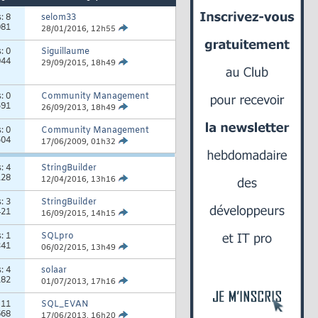
s:
8
selom33
081
28/01/2016,
12h55
s:
0
Siguillaume
044
29/09/2015,
18h49
s:
0
Community Management
591
26/09/2013,
18h49
s:
0
Community Management
504
17/06/2009,
01h32
s:
4
StringBuilder
128
12/04/2016,
13h16
s:
3
StringBuilder
421
16/09/2015,
14h15
s:
1
SQLpro
341
06/02/2015,
13h49
s:
4
solaar
182
01/07/2013,
17h16
:
11
SQL_EVAN
668
17/06/2013,
16h20