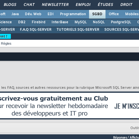
BLOGS
CHAT
NEWSLETTER
EMPLOI
ÉTUDES
DROIT
oft
Java
Dév. Web
EDI
Programmation
SGBD
Office
Mobiles
Science
DB2
Firebird
InterBase
MySQL
NoSQL
PostgreSQL
O
-SERVER
F.A.Q SQL-SERVER
TUTORIELS SQL-SERVER
SOURCES SQL-SER
ent !
Règles
r les FAQ, sources et autres ressources pour la rubrique Microsoft SQL Server ain
Outil
Réponses
/
Affich