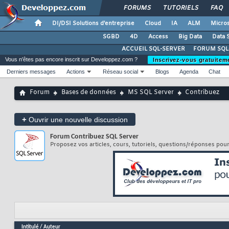
FORUMS
TUTORIELS
FAQ
DI/DSI Solutions d'entreprise
Cloud
IA
ALM
Micros
SGBD
4D
Access
Big Data
Data 
ACCUEIL SQL-SERVER
FORUM SQL
Vous n'êtes pas encore inscrit sur Developpez.com ?
Inscrivez-vous gratuitem
Derniers messages
Actions
Réseau social
Blogs
Agenda
Chat
Forum
Bases de données
MS SQL Server
Contribuez
+
Ouvrir une nouvelle discussion
Forum
Contribuez SQL Server
Proposez vos articles, cours, tutoriels, questions/réponses pou
Intitulé
/
Auteur