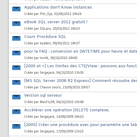
Applications don't know instances
Créée par
Ptit_Dje
, 02/06/2012 19h24
eBook SQL server 2012 gratuit !
Créée par
SQLpro
, 20/03/2012 16h23
Cours Procédure SQL
Créée par
kadden
, 09/05/2011 18h37
pour la FAQ : conversion en DATETIME pour heure et dat
Créée par
Invité
, 28/10/2010 18h00
[2005 et +] Les limites des CTE/View : pensons aux fonct
Créée par
Sergejack
, 04/10/2010 13h30
[MS SQL Server 2008 R2 Express] Comment résoudre des 
Créée par
Chauve souris
, 23/09/2010 20h57
Version sql serveur
Créée par
MacFly58
, 04/10/2010 15h48
Accélérer une opération DELETE complexe.
Créée par
Sergejack
, 14/08/2009 16h10
[2005] Créer une procédure avec pour paramètre une tab
Créée par
Sergejack
, 17/09/2009 11h15