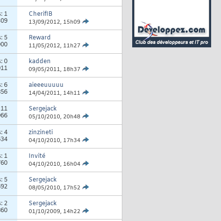
s:
1
CherifIB
309
13/09/2012,
15h09
s:
5
Reward
000
11/05/2012,
11h27
s:
0
kadden
911
09/05/2011,
18h37
s:
6
aieeeuuuuu
856
14/04/2011,
14h11
:
11
Sergejack
966
05/10/2010,
20h48
s:
4
zinzineti
634
04/10/2010,
17h34
s:
1
Invité
760
04/10/2010,
16h04
s:
5
Sergejack
692
08/05/2010,
17h52
s:
2
Sergejack
860
01/10/2009,
14h22