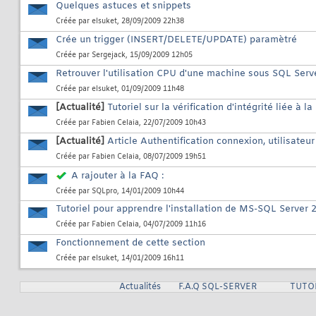
Quelques astuces et snippets
Créée par
elsuket
, 28/09/2009 22h38
Crée un trigger (INSERT/DELETE/UPDATE) paramètré
Créée par
Sergejack
, 15/09/2009 12h05
Retrouver l'utilisation CPU d'une machine sous SQL Serv
Créée par
elsuket
, 01/09/2009 11h48
[Actualité]
Tutoriel sur la vérification d'intégrité liée à
Créée par
Fabien Celaia
, 22/07/2009 10h43
[Actualité]
Article Authentification connexion, utilisateur
Créée par
Fabien Celaia
, 08/07/2009 19h51
A rajouter à la FAQ :
Créée par
SQLpro
, 14/01/2009 10h44
Tutoriel pour apprendre l'installation de MS-SQL Server 2
Créée par
Fabien Celaia
, 04/07/2009 11h16
Fonctionnement de cette section
Créée par
elsuket
, 14/01/2009 16h11
Actualités
F.A.Q SQL-SERVER
TUTO