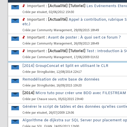
Important :
[Actualité]
[Tutoriel]
Les Evénements Eten
Créée par
elsuket
, 02/06/2012 15h30
Important :
[Actualité]
Appel à contribution, rubrique S
etc.)
Créée par
Community Management
, 29/09/2015 18h49
Important :
Avant de poster : À quoi sert ce forum ?
Créée par
Community Management
, 26/09/2013 18h49
Important :
[Actualité]
[Tutoriel]
Test : Introduction à 
Créée par
Community Management
, 17/06/2009 01h32
[2014] GroupConcat et Split en utilisant le CLR
Créée par
StringBuilder
, 12/08/2014 22h17
Remodélisation de votre base de données
Créée par
StringBuilder
, 16/09/2015 10h20
[2014]
Micro tuto pour créer une BDD avec FILESTREA
Créée par
Chauve souris
, 05/02/2015 23h40
Générer le script de tables et des données qu'elles con
Créée par
elsuket
, 26/07/2009 12h36
Algorithme de dijkstra sur SQL Server pour placement o
Créée par
SQL_EVAN
, 24/05/2013 12h00