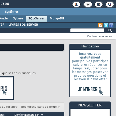
CLUB
Systèmes
racle
Sybase
SQL-Server
MongoDB
VER
LIVRES SQL-SERVER
Recherche avancée
Navigation
Inscrivez-vous
gratuitement
pour pouvoir participer,
suivre les réponses en
temps réel, voter pour
les messages, poser vos
si que ses sous-rubriques.
propres questions et
recevoir la newsletter
s du forum
Recherche dans ce forum
ages
Dernier message par