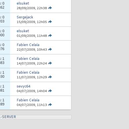
s:
0
elsuket
262
28/09/2009,
22h38
s:
0
Sergejack
703
15/09/2009,
12h05
s:
0
elsuket
900
01/09/2009,
11h48
s:
0
Fabien Celaia
076
22/07/2009,
10h43
s:
1
Fabien Celaia
683
14/07/2009,
22h24
s:
1
Fabien Celaia
930
11/07/2009,
12h29
s:
1
sevyc64
881
04/07/2009,
14h04
s:
1
Fabien Celaia
289
04/07/2009,
11h13
L-SERVER