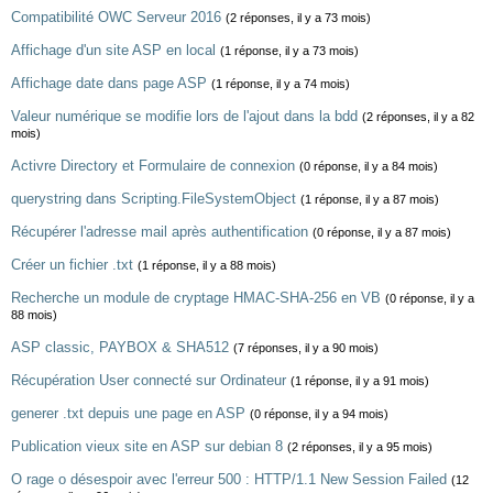
Compatibilité OWC Serveur 2016
(2 réponses, il y a 73 mois)
Affichage d'un site ASP en local
(1 réponse, il y a 73 mois)
Affichage date dans page ASP
(1 réponse, il y a 74 mois)
Valeur numérique se modifie lors de l'ajout dans la bdd
(2 réponses, il y a 82
mois)
Activre Directory et Formulaire de connexion
(0 réponse, il y a 84 mois)
querystring dans Scripting.FileSystemObject
(1 réponse, il y a 87 mois)
Récupérer l'adresse mail après authentification
(0 réponse, il y a 87 mois)
Créer un fichier .txt
(1 réponse, il y a 88 mois)
Recherche un module de cryptage HMAC-SHA-256 en VB
(0 réponse, il y a
88 mois)
ASP classic, PAYBOX & SHA512
(7 réponses, il y a 90 mois)
Récupération User connecté sur Ordinateur
(1 réponse, il y a 91 mois)
generer .txt depuis une page en ASP
(0 réponse, il y a 94 mois)
Publication vieux site en ASP sur debian 8
(2 réponses, il y a 95 mois)
O rage o désespoir avec l'erreur 500 : HTTP/1.1 New Session Failed
(12