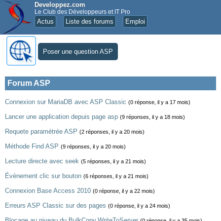
Developpez.com
Le Club des Développeurs et IT Pro
Actus
Liste des forums
Emploi
Poser une question ASP
Forum ASP
Connexion sur MariaDB avec ASP Classic
(0 réponse, il y a 17 mois)
Lancer une application depuis page asp
(9 réponses, il y a 18 mois)
Requete paramétrée ASP
(2 réponses, il y a 20 mois)
Méthode Find ASP
(9 réponses, il y a 20 mois)
Lecture directe avec seek
(5 réponses, il y a 21 mois)
Évènement clic sur bouton
(6 réponses, il y a 21 mois)
Connexion Base Access 2010
(0 réponse, il y a 22 mois)
Erreurs ASP Classic sur des pages
(0 réponse, il y a 24 mois)
Blocage au niveau du BulkCopy.WriteToServer
(0 réponse, il y a 35 mois)