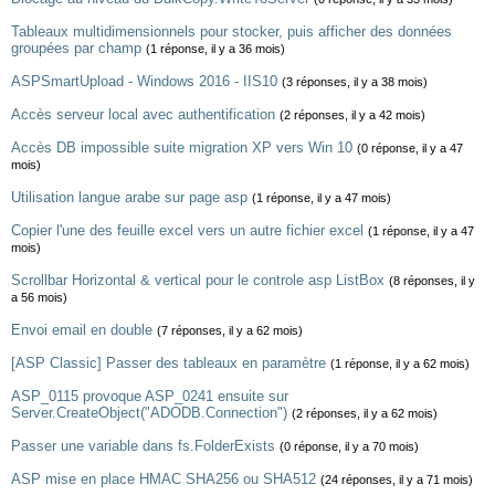
Tableaux multidimensionnels pour stocker, puis afficher des données
groupées par champ
(1 réponse, il y a 36 mois)
ASPSmartUpload - Windows 2016 - IIS10
(3 réponses, il y a 38 mois)
Accès serveur local avec authentification
(2 réponses, il y a 42 mois)
Accès DB impossible suite migration XP vers Win 10
(0 réponse, il y a 47
mois)
Utilisation langue arabe sur page asp
(1 réponse, il y a 47 mois)
Copier l'une des feuille excel vers un autre fichier excel
(1 réponse, il y a 47
mois)
Scrollbar Horizontal & vertical pour le controle asp ListBox
(8 réponses, il y
a 56 mois)
Envoi email en double
(7 réponses, il y a 62 mois)
[ASP Classic] Passer des tableaux en paramètre
(1 réponse, il y a 62 mois)
ASP_0115 provoque ASP_0241 ensuite sur
Server.CreateObject("ADODB.Connection")
(2 réponses, il y a 62 mois)
Passer une variable dans fs.FolderExists
(0 réponse, il y a 70 mois)
ASP mise en place HMAC SHA256 ou SHA512
(24 réponses, il y a 71 mois)