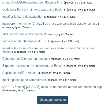
Erreur ADODB.Recordset error '800a0cc1'
(4 réponses, il y a 138 mois)
Code pour l'Envoi mail avec asp via outlook
(8 réponses, il y a 138 mois)
modifier la barre de navigation
(0 réponse, il y a 139 mois)
incorporer mon fichier Chart.dll ou chart.exe dans mon dossier div.asp
(7
réponses, il y a 139 mois)
Mail n'arrive pas à destination
(0 réponse, il y a 139 mois)
Verification de champs en ASP
(14 réponses, il y a 139 mois)
interdire les robos d'aspirer les données de mon site à l'ai d'un code
vbscript
(1 réponse, il y a 140 mois)
Compteur de Click sur un bouton
(4 réponses, il y a 140 mois)
Exporter le contenu d'un recordset en Excel
(2 réponses, il y a 140 mois)
Application ASP + Acces
(3 réponses, il y a 141 mois)
mobile passage de paramètres
(0 réponse, il y a 142 mois)
[ASP] [VBscript] [ORACLE] appel d'une procédure stockée oracle en asp
(5 réponses, il y a 142 mois)
Messages suivants