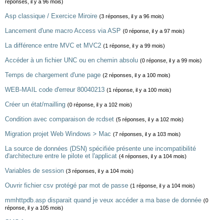
réponses, il y a 96 mois)
Asp classique / Exercice Miroire
(3 réponses, il y a 96 mois)
Lancement d'une macro Access via ASP
(0 réponse, il y a 97 mois)
La différence entre MVC et MVC2
(1 réponse, il y a 99 mois)
Accéder à un fichier UNC ou en chemin absolu
(0 réponse, il y a 99 mois)
Temps de chargement d'une page
(2 réponses, il y a 100 mois)
WEB-MAIL code d'erreur 80040213
(1 réponse, il y a 100 mois)
Créer un état/mailling
(0 réponse, il y a 102 mois)
Condition avec comparaison de rcdset
(5 réponses, il y a 102 mois)
Migration projet Web Windows > Mac
(7 réponses, il y a 103 mois)
La source de données (DSN) spécifiée présente une incompatibilité
d'architecture entre le pilote et l'applicat
(4 réponses, il y a 104 mois)
Variables de session
(3 réponses, il y a 104 mois)
Ouvrir fichier csv protégé par mot de passe
(1 réponse, il y a 104 mois)
mmhttpdb.asp disparait quand je veux accéder a ma base de donnée
(0
réponse, il y a 105 mois)