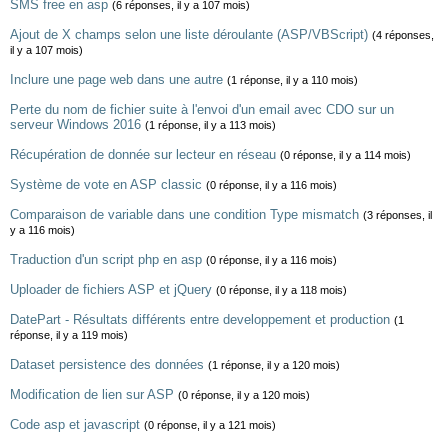
SMS free en asp
(6 réponses, il y a 107 mois)
Ajout de X champs selon une liste déroulante (ASP/VBScript)
(4 réponses,
il y a 107 mois)
Inclure une page web dans une autre
(1 réponse, il y a 110 mois)
Perte du nom de fichier suite à l'envoi d'un email avec CDO sur un
serveur Windows 2016
(1 réponse, il y a 113 mois)
Récupération de donnée sur lecteur en réseau
(0 réponse, il y a 114 mois)
Système de vote en ASP classic
(0 réponse, il y a 116 mois)
Comparaison de variable dans une condition Type mismatch
(3 réponses, il
y a 116 mois)
Traduction d'un script php en asp
(0 réponse, il y a 116 mois)
Uploader de fichiers ASP et jQuery
(0 réponse, il y a 118 mois)
DatePart - Résultats différents entre developpement et production
(1
réponse, il y a 119 mois)
Dataset persistence des données
(1 réponse, il y a 120 mois)
Modification de lien sur ASP
(0 réponse, il y a 120 mois)
Code asp et javascript
(0 réponse, il y a 121 mois)