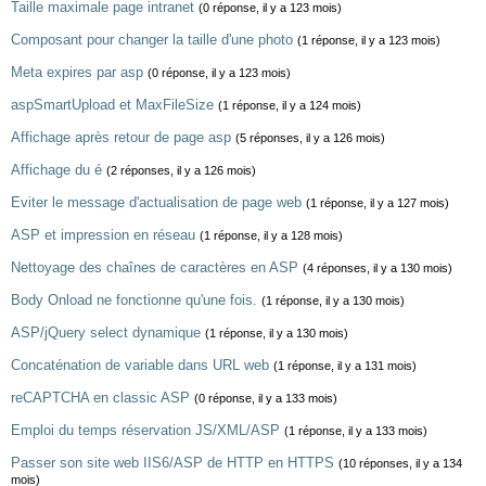
Taille maximale page intranet
(0 réponse, il y a 123 mois)
Composant pour changer la taille d'une photo
(1 réponse, il y a 123 mois)
Meta expires par asp
(0 réponse, il y a 123 mois)
aspSmartUpload et MaxFileSize
(1 réponse, il y a 124 mois)
Affichage après retour de page asp
(5 réponses, il y a 126 mois)
Affichage du é
(2 réponses, il y a 126 mois)
Eviter le message d'actualisation de page web
(1 réponse, il y a 127 mois)
ASP et impression en réseau
(1 réponse, il y a 128 mois)
Nettoyage des chaînes de caractères en ASP
(4 réponses, il y a 130 mois)
Body Onload ne fonctionne qu'une fois.
(1 réponse, il y a 130 mois)
ASP/jQuery select dynamique
(1 réponse, il y a 130 mois)
Concaténation de variable dans URL web
(1 réponse, il y a 131 mois)
reCAPTCHA en classic ASP
(0 réponse, il y a 133 mois)
Emploi du temps réservation JS/XML/ASP
(1 réponse, il y a 133 mois)
Passer son site web IIS6/ASP de HTTP en HTTPS
(10 réponses, il y a 134
mois)