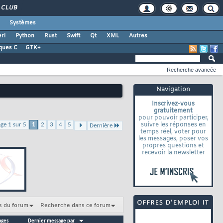
CLUB
Systèmes
rl
Python
Rust
Swift
Qt
XML
Autres
ques C
GTK+
Recherche avancée
Navigation
Inscrivez-vous
gratuitement
pour pouvoir participer,
suivre les réponses en
ge 1 sur 5
1
2
3
4
5
Dernière
temps réel, voter pour
les messages, poser vos
propres questions et
recevoir la newsletter
s du forum
Recherche dans ce forum
ages
Dernier message par