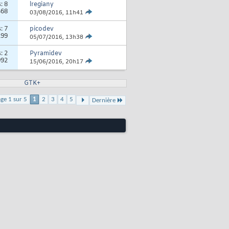
s:
8
lregiany
468
03/08/2016,
11h41
s:
7
picodev
199
05/07/2016,
13h38
s:
2
Pyramidev
992
15/06/2016,
20h17
GTK+
ge 1 sur 5
1
2
3
4
5
Dernière