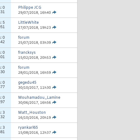
s:
0
Philippe JCG
331
29/07/2018,
16h40
s:
5
LittleWhite
051
27/07/2018,
19h23
s:
0
forum
442
25/07/2018,
03h39
s:
0
francksys
101
15/02/2018,
20h53
s:
0
forum
530
28/01/2018,
16h59
s:
0
gegedu45
677
30/10/2017,
11h30
s:
0
Mouhamadou_Lamine
297
30/06/2017,
16h56
s:
3
Matt_Houston
132
16/10/2016,
20h19
s:
3
ryankarl65
581
15/08/2016,
12h37