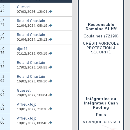
s:
2
Guesset
742
07/03/2026,
12h04
s:
3
Roland Chastain
837
21/04/2024,
08h19
s:
0
Roland Chastain
982
01/04/2024,
13h12
s:
0
djm44
479
31/12/2023,
00h18
s:
4
Roland Chastain
572
17/02/2023,
16h55
s:
2
Roland Chastain
865
16/02/2023,
09h10
s:
6
Guesset
704
20/02/2022,
18h04
s:
0
AffreuxJojp
459
19/01/2022,
21h28
s:
0
AffreuxJojp
000
18/01/2022,
08h48