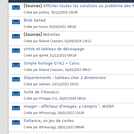
[Sources]
Afficher toutes les solutions au problème des
Créée par
pottiez
, 30/11/2010 15h38
Blob Sallad
Créée par
forum
, 01/04/2022 18h26
[Sources]
Mérelles
Créée par
Roland Chastain
, 01/04/2024 13h12
strtok et tableau de découpage
Créée par
djm44
, 31/12/2023 00h18
Simple horloge GTK2 + Cairo
Créée par
Roland Chastain
, 16/02/2023 09h17
Départements - tableau char 2 dimensions
Créée par
sebman
, 15/12/2022 22h31
Suite de Fibonacci
Créée par
Philippe JCG
, 26/07/2018 18h32
Imager - afficheur d'images, y compris *. WEBP
Créée par
AffreuxJojp
, 19/01/2022 21h28
Patience, un jeu de cartes
Créée par
AffreuxJojp
, 18/01/2022 08h48