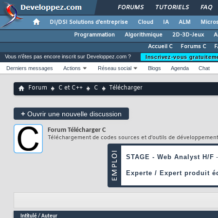
FORUMS
TUTORIELS
FAQ
DI/DSI Solutions d'entreprise
Cloud
IA
ALM
Micros
Programmation
Algorithmique
2D-3D-Jeux
A
Accueil C
Forums C
F
Vous n'êtes pas encore inscrit sur Developpez.com ?
Inscrivez-vous gratuitem
Derniers messages
Actions
Réseau social
Blogs
Agenda
Chat
Forum
C et C++
C
Télécharger
+
Ouvrir une nouvelle discussion
Forum
Télécharger C
Téléchargement de codes sources et d'outils de développemen
Intitulé
/
Auteur