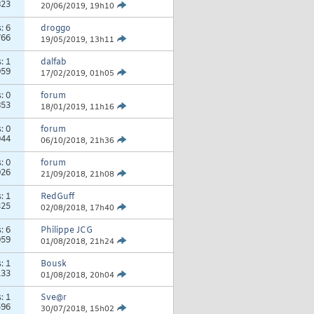
823
20/06/2019,
19h10
s:
6
droggo
766
19/05/2019,
13h11
s:
1
dalfab
959
17/02/2019,
01h05
s:
0
forum
853
18/01/2019,
11h16
s:
0
forum
044
06/10/2018,
21h36
s:
0
forum
026
21/09/2018,
21h08
s:
1
RedGuff
325
02/08/2018,
17h40
s:
6
Philippe JCG
059
01/08/2018,
21h24
s:
1
Bousk
133
01/08/2018,
20h04
s:
1
Sve@r
596
30/07/2018,
15h02