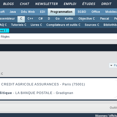
BLOGS
CHAT
NEWSLETTER
EMPLOI
ÉTUDES
DROIT
oft
Java
Dév. Web
EDI
Programmation
SGBD
Office
Mobiles
ssembleur
C
C++
C#
D
Go
Kotlin
Objective C
Pascal
Pe
AQ C
Tutoriels C
Livres C
Compilateurs et outils C
Sources C
Bibliothè
ent !
Règles
Pa
t C
Outil
Réponses
/
Affich