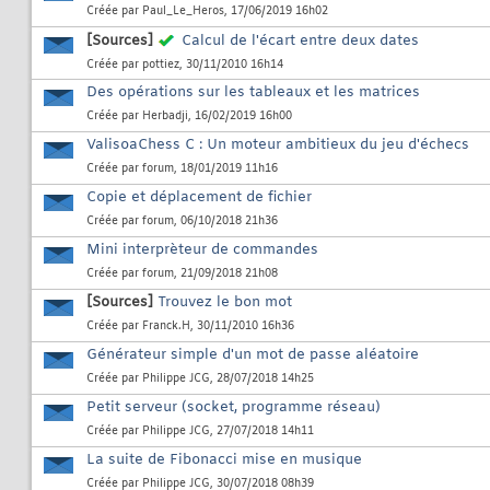
Créée par
Paul_Le_Heros
, 17/06/2019 16h02
[Sources]
Calcul de l'écart entre deux dates
Créée par
pottiez
, 30/11/2010 16h14
Des opérations sur les tableaux et les matrices
Créée par
Herbadji
, 16/02/2019 16h00
ValisoaChess C : Un moteur ambitieux du jeu d'échecs
Créée par
forum
, 18/01/2019 11h16
Copie et déplacement de fichier
Créée par
forum
, 06/10/2018 21h36
Mini interprèteur de commandes
Créée par
forum
, 21/09/2018 21h08
[Sources]
Trouvez le bon mot
Créée par
Franck.H
, 30/11/2010 16h36
Générateur simple d'un mot de passe aléatoire
Créée par
Philippe JCG
, 28/07/2018 14h25
Petit serveur (socket, programme réseau)
Créée par
Philippe JCG
, 27/07/2018 14h11
La suite de Fibonacci mise en musique
Créée par
Philippe JCG
, 30/07/2018 08h39