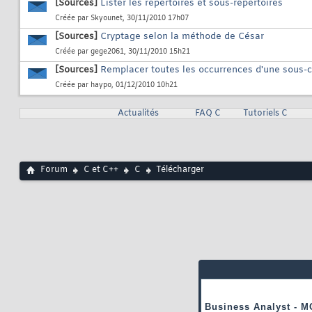
[Sources]
Lister les répertoires et sous-répertoires
Créée par
Skyounet
, 30/11/2010 17h07
[Sources]
Cryptage selon la méthode de César
Créée par
gege2061
, 30/11/2010 15h21
[Sources]
Remplacer toutes les occurrences d'une sous-
Créée par
haypo
, 01/12/2010 10h21
Actualités
FAQ C
Tutoriels C
Forum
C et C++
C
Télécharger
Business Analyst - M