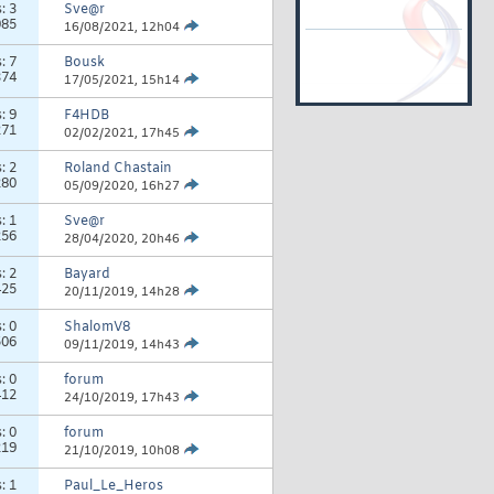
s:
3
Sve@r
085
16/08/2021,
12h04
s:
7
Bousk
374
17/05/2021,
15h14
s:
9
F4HDB
271
02/02/2021,
17h45
s:
2
Roland Chastain
280
05/09/2020,
16h27
s:
1
Sve@r
256
28/04/2020,
20h46
s:
2
Bayard
425
20/11/2019,
14h28
s:
0
ShalomV8
506
09/11/2019,
14h43
s:
0
forum
412
24/10/2019,
17h43
s:
0
forum
219
21/10/2019,
10h08
s:
1
Paul_Le_Heros