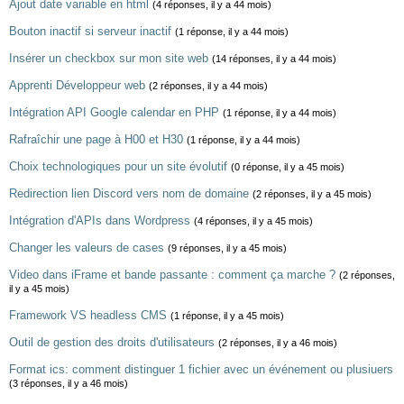
Ajout date variable en html
(4 réponses, il y a 44 mois)
Bouton inactif si serveur inactif
(1 réponse, il y a 44 mois)
Insérer un checkbox sur mon site web
(14 réponses, il y a 44 mois)
Apprenti Développeur web
(2 réponses, il y a 44 mois)
Intégration API Google calendar en PHP
(1 réponse, il y a 44 mois)
Rafraîchir une page à H00 et H30
(1 réponse, il y a 44 mois)
Choix technologiques pour un site évolutif
(0 réponse, il y a 45 mois)
Redirection lien Discord vers nom de domaine
(2 réponses, il y a 45 mois)
Intégration d'APIs dans Wordpress
(4 réponses, il y a 45 mois)
Changer les valeurs de cases
(9 réponses, il y a 45 mois)
Video dans iFrame et bande passante : comment ça marche ?
(2 réponses,
il y a 45 mois)
Framework VS headless CMS
(1 réponse, il y a 45 mois)
Outil de gestion des droits d'utilisateurs
(2 réponses, il y a 46 mois)
Format ics: comment distinguer 1 fichier avec un événement ou plusiuers
(3 réponses, il y a 46 mois)