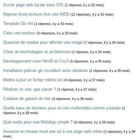
Accès page web locale sous IOS
(1 réponse, il y a 32 mois)
Reprise d'une écriture d'un site WEB
(12 réponses, il y a 32 mois)
Template Div A4
(1 réponse, il y a 33 mois)
Créer une textbox
(3 réponses, il y a 33 mois)
Question de newbie pour afficher une image
(7 réponses, il y a 34 mois)
Choix de technologies et architecture
(1 réponse, il y a 34 mois)
Developpement sous Html5 et Css3
(5 réponses, il y a 35 mois)
Installation pelican git vscodium avec windows
(2 réponses, il y a 35 mois)
Mettre à jour un fichier robots.txt
(4 réponses, il y a 37 mois)
Réaliser un site, que savoir ?
(1 réponse, il y a 37 mois)
Création de gabarit de site
(3 réponses, il y a 38 mois)
Quelle base de données pour un site multimédia comme youtube
(1
réponse, il y a 38 mois)
Quel outils pour une WebApp simple ?
(9 réponses, il y a 39 mois)
Associer en réseau local une url à une page web créée
(2 réponses, il y a 39
mois)