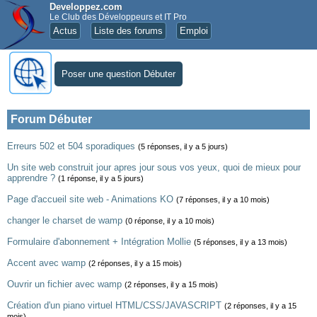
Developpez.com
Le Club des Développeurs et IT Pro
Actus
Liste des forums
Emploi
Poser une question Débuter
Forum Débuter
Erreurs 502 et 504 sporadiques
(5 réponses, il y a 5 jours)
Un site web construit jour apres jour sous vos yeux, quoi de mieux pour
apprendre ?
(1 réponse, il y a 5 jours)
Page d'accueil site web - Animations KO
(7 réponses, il y a 10 mois)
changer le charset de wamp
(0 réponse, il y a 10 mois)
Formulaire d'abonnement + Intégration Mollie
(5 réponses, il y a 13 mois)
Accent avec wamp
(2 réponses, il y a 15 mois)
Ouvrir un fichier avec wamp
(2 réponses, il y a 15 mois)
Création d'un piano virtuel HTML/CSS/JAVASCRIPT
(2 réponses, il y a 15
mois)