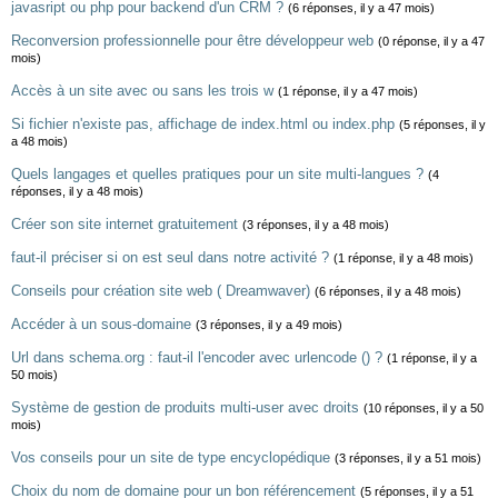
javasript ou php pour backend d'un CRM ?
(6 réponses, il y a 47 mois)
Reconversion professionnelle pour être développeur web
(0 réponse, il y a 47
mois)
Accès à un site avec ou sans les trois w
(1 réponse, il y a 47 mois)
Si fichier n'existe pas, affichage de index.html ou index.php
(5 réponses, il y
a 48 mois)
Quels langages et quelles pratiques pour un site multi-langues ?
(4
réponses, il y a 48 mois)
Créer son site internet gratuitement
(3 réponses, il y a 48 mois)
faut-il préciser si on est seul dans notre activité ?
(1 réponse, il y a 48 mois)
Conseils pour création site web ( Dreamwaver)
(6 réponses, il y a 48 mois)
Accéder à un sous-domaine
(3 réponses, il y a 49 mois)
Url dans schema.org : faut-il l'encoder avec urlencode () ?
(1 réponse, il y a
50 mois)
Système de gestion de produits multi-user avec droits
(10 réponses, il y a 50
mois)
Vos conseils pour un site de type encyclopédique
(3 réponses, il y a 51 mois)
Choix du nom de domaine pour un bon référencement
(5 réponses, il y a 51