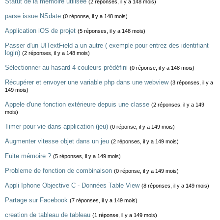
Statut de la mémoire utilisée
(2 réponses, il y a 148 mois)
parse issue NSdate
(0 réponse, il y a 148 mois)
Application iOS de projet
(5 réponses, il y a 148 mois)
Passer d'un UITextField a un autre ( exemple pour entrez des identifiant
login)
(2 réponses, il y a 148 mois)
Sélectionner au hasard 4 couleurs prédéfini
(0 réponse, il y a 148 mois)
Récupérer et envoyer une variable php dans une webview
(3 réponses, il y a
149 mois)
Appele d'une fonction extérieure depuis une classe
(2 réponses, il y a 149
mois)
Timer pour vie dans application (jeu)
(0 réponse, il y a 149 mois)
Augmenter vitesse objet dans un jeu
(2 réponses, il y a 149 mois)
Fuite mémoire ?
(5 réponses, il y a 149 mois)
Probleme de fonction de combinaison
(0 réponse, il y a 149 mois)
Appli Iphone Objective C - Données Table View
(8 réponses, il y a 149 mois)
Partage sur Facebook
(7 réponses, il y a 149 mois)
creation de tableau de tableau
(1 réponse, il y a 149 mois)