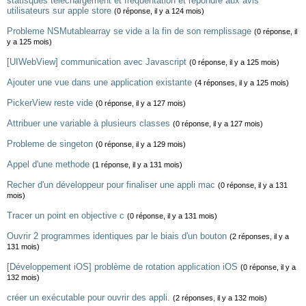
statisques téléchargement et fréquentation et répondre aux avis
utilisateurs sur apple store
(0 réponse, il y a 124 mois)
Probleme NSMutablearray se vide a la fin de son remplissage
(0 réponse, il
y a 125 mois)
[UIWebView] communication avec Javascript
(0 réponse, il y a 125 mois)
Ajouter une vue dans une application existante
(4 réponses, il y a 125 mois)
PickerView reste vide
(0 réponse, il y a 127 mois)
Attribuer une variable à plusieurs classes
(0 réponse, il y a 127 mois)
Probleme de singeton
(0 réponse, il y a 129 mois)
Appel d'une methode
(1 réponse, il y a 131 mois)
Recher d'un développeur pour finaliser une appli mac
(0 réponse, il y a 131
mois)
Tracer un point en objective c
(0 réponse, il y a 131 mois)
Ouvrir 2 programmes identiques par le biais d'un bouton
(2 réponses, il y a
131 mois)
[Développement iOS] problème de rotation application iOS
(0 réponse, il y a
132 mois)
créer un exécutable pour ouvrir des appli.
(2 réponses, il y a 132 mois)