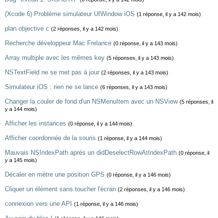
(Xcode 6) Problème simulateur UIWindow iOS
(1 réponse, il y a 142 mois)
plan objective c
(2 réponses, il y a 142 mois)
Recherche développeur Mac Frelance
(0 réponse, il y a 143 mois)
Array multiple avec les mêmes key
(5 réponses, il y a 143 mois)
NSTextField ne se met pas à jour
(2 réponses, il y a 143 mois)
Simulateur iOS : rien ne se lance
(6 réponses, il y a 143 mois)
Changer la couler de fond d'un NSMenuItem avec un NSView
(5 réponses, il
y a 144 mois)
Afficher les instances
(0 réponse, il y a 144 mois)
Afficher coordonnée de la souris
(1 réponse, il y a 144 mois)
Mauvais NSIndexPath après un didDeselectRowAtIndexPath
(0 réponse, il
y a 145 mois)
Décaler en mètre une position GPS
(0 réponse, il y a 146 mois)
Cliquer un élément sans toucher l'écran
(2 réponses, il y a 146 mois)
connexion vers une API
(1 réponse, il y a 146 mois)