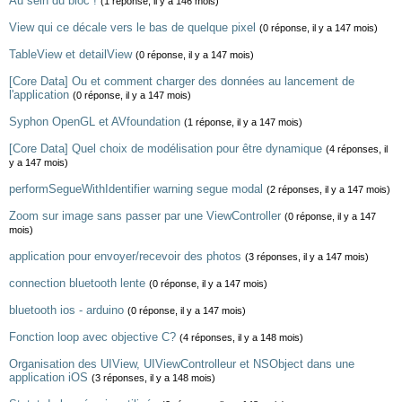
Au sein du bloc !
(1 réponse, il y a 146 mois)
View qui ce décale vers le bas de quelque pixel
(0 réponse, il y a 147 mois)
TableView et detailView
(0 réponse, il y a 147 mois)
[Core Data] Ou et comment charger des données au lancement de
l'application
(0 réponse, il y a 147 mois)
Syphon OpenGL et AVfoundation
(1 réponse, il y a 147 mois)
[Core Data] Quel choix de modélisation pour être dynamique
(4 réponses, il
y a 147 mois)
performSegueWithIdentifier warning segue modal
(2 réponses, il y a 147 mois)
Zoom sur image sans passer par une ViewController
(0 réponse, il y a 147
mois)
application pour envoyer/recevoir des photos
(3 réponses, il y a 147 mois)
connection bluetooth lente
(0 réponse, il y a 147 mois)
bluetooth ios - arduino
(0 réponse, il y a 147 mois)
Fonction loop avec objective C?
(4 réponses, il y a 148 mois)
Organisation des UIView, UIViewControlleur et NSObject dans une
application iOS
(3 réponses, il y a 148 mois)