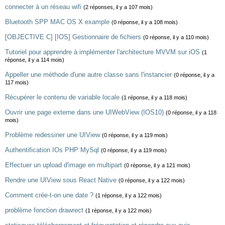
connecter à un réseau wifi
(2 réponses, il y a 107 mois)
Bluetooth SPP MAC OS X example
(0 réponse, il y a 108 mois)
[OBJECTIVE C] [IOS] Gestionnaire de fichiers
(0 réponse, il y a 110 mois)
Tutoriel pour apprendre à implémenter l'architecture MVVM sur iOS
(1
réponse, il y a 114 mois)
Appeller une méthode d'une autre classe sans l'instancier
(0 réponse, il y a
117 mois)
Récupérer le contenu de variable locale
(1 réponse, il y a 118 mois)
Ouvrir une page externe dans une UIWebView (IOS10)
(0 réponse, il y a 118
mois)
Problème redessiner une UIView
(0 réponse, il y a 119 mois)
Authentification IOs PHP MySql
(0 réponse, il y a 119 mois)
Effectuer un upload d'image en multipart
(0 réponse, il y a 121 mois)
Rendre une UIView sous React Native
(0 réponse, il y a 122 mois)
Comment crée-t-on une date ?
(1 réponse, il y a 122 mois)
problème fonction drawrect
(1 réponse, il y a 122 mois)