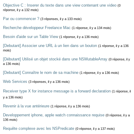
Objective C : Inserer du texte dans une view contenant une video
(0
réponse, il y a 132 mois)
Par ou commencer ?
(3 réponses, il y a 133 mois)
Recherche développeur Freelance Mac
(1 réponse, il y a 134 mois)
Besoin d'aide sur un Table View
(1 réponse, il y a 136 mois)
[Debutant] Associer une URL à un lien dans un bouton
(1 réponse, il y a 136
mois)
[Débutant] Utilisé un objet stocké dans une NSMutableArray
(0 réponse, il y
a 136 mois)
[Debutant] Connaître le nom de sa machine
(1 réponse, il y a 136 mois)
Web Services
(3 réponses, il y a 136 mois)
Receiver type X for instance message is a forward declaration
(1 réponse, il
y a 136 mois)
Revenir à la vue antérieure
(1 réponse, il y a 136 mois)
Developpement iphone, apple watch connaissance requise
(0 réponse, il y a
136 mois)
Requête complexe avec les NSPredicate
(0 réponse, il y a 137 mois)