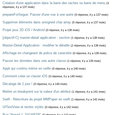
Création d'une application dans la barre des taches ou barre de menu
(3
réponses, il y a 137 mois)
prepareForSegue: Passer d'une vue à une autre
(0 réponse, il y a 137 mois)
Supprimer éléments dans unsigned char array
(0 réponse, il y a 137 mois)
Projet jeux 2D iOS / Androïd
(0 réponse, il y a 138 mois)
[objectif-C] master-detail application : section
(1 réponse, il y a 138 mois)
Master-Detail Application : modifier le détaille
(2 réponses, il y a 138 mois)
Affichage en changeant de police de caractère
(0 réponse, il y a 138 mois)
Passer les données dans une autre classe
(1 réponse, il y a 139 mois)
Appli qui continu même en veille
(0 réponse, il y a 140 mois)
Comment créer un clavier iOS
(0 réponse, il y a 140 mois)
Décalage de 1 jour !
(0 réponse, il y a 140 mois)
Mettre un breakpoint sur la valeur d'un attribut
(1 réponse, il y a 141 mois)
Swift - Réecriture du projet MMPaper en swift
(1 réponse, il y a 142 mois)
UITextView et textes stylés
(0 réponse, il y a 142 mois)
Bug "thread 1: SIGABTR"
(0 réponse, il y a 142 mois)