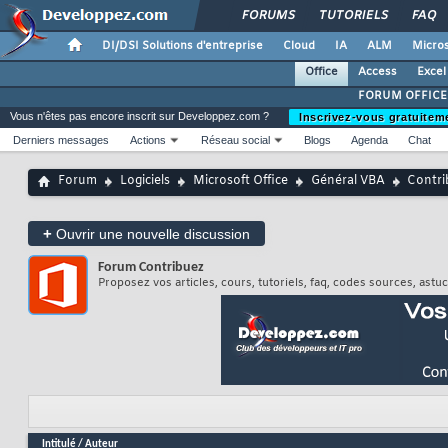
FORUMS
TUTORIELS
FAQ
DI/DSI Solutions d'entreprise
Cloud
IA
ALM
Micros
Office
Access
Excel
FORUM OFFICE
Vous n'êtes pas encore inscrit sur Developpez.com ?
Inscrivez-vous gratuitem
Derniers messages
Actions
Réseau social
Blogs
Agenda
Chat
Forum
Logiciels
Microsoft Office
Général VBA
Contri
+
Ouvrir une nouvelle discussion
Forum
Contribuez
Proposez vos articles, cours, tutoriels, faq, codes sources, ast
Intitulé
/
Auteur