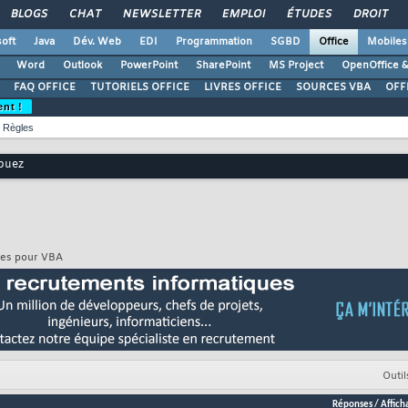
BLOGS
CHAT
NEWSLETTER
EMPLOI
ÉTUDES
DROIT
oft
Java
Dév. Web
EDI
Programmation
SGBD
Office
Mobiles
Word
Outlook
PowerPoint
SharePoint
MS Project
OpenOffice &
FAQ OFFICE
TUTORIELS OFFICE
LIVRES OFFICE
SOURCES VBA
OFF
ent !
Règles
buez
uces pour VBA
Outil
Réponses
/
Affich