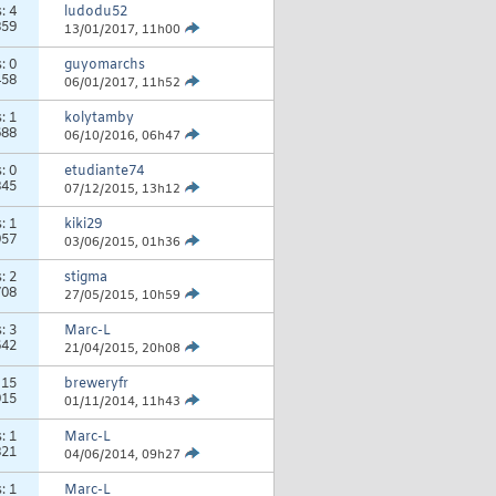
s:
4
ludodu52
859
13/01/2017,
11h00
s:
0
guyomarchs
458
06/01/2017,
11h52
s:
1
kolytamby
688
06/10/2016,
06h47
s:
0
etudiante74
845
07/12/2015,
13h12
s:
1
kiki29
957
03/06/2015,
01h36
s:
2
stigma
708
27/05/2015,
10h59
s:
3
Marc-L
642
21/04/2015,
20h08
:
15
breweryfr
915
01/11/2014,
11h43
s:
1
Marc-L
821
04/06/2014,
09h27
s:
1
Marc-L