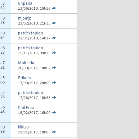
s:
3
unparia
852
13/06/2018,
10h56
s:
0
mjpmjp
173
23/02/2018,
21h33
s:
0
patricktoulon
884
22/01/2018,
14h27
s:
6
patricktoulon
333
15/11/2017,
09h23
s:
7
Mahaitia
121
26/09/2017,
10h02
s:
5
Brikolo
106
17/09/2017,
20h00
s:
4
patricktoulon
675
17/06/2017,
16h58
s:
0
Phil Free
345
15/02/2017,
16h09
s:
8
kiki29
938
19/01/2017,
19h05