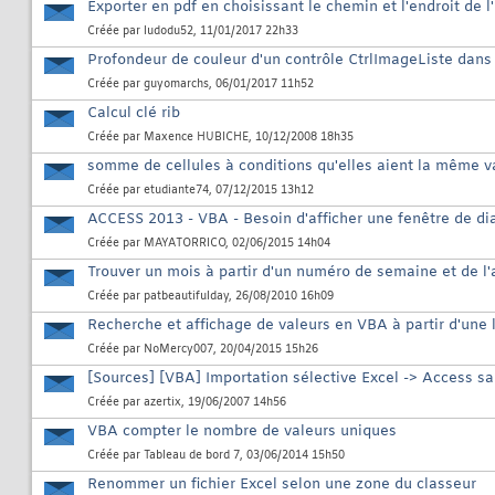
Exporter en pdf en choisissant le chemin et l'endroit de 
Créée par
ludodu52
, 11/01/2017 22h33
Profondeur de couleur d'un contrôle CtrlImageListe dan
Créée par
guyomarchs
, 06/01/2017 11h52
Calcul clé rib
Créée par
Maxence HUBICHE
, 10/12/2008 18h35
somme de cellules à conditions qu'elles aient la même va
Créée par
etudiante74
, 07/12/2015 13h12
ACCESS 2013 - VBA - Besoin d'afficher une fenêtre de d
Créée par
MAYATORRICO
, 02/06/2015 14h04
Trouver un mois à partir d'un numéro de semaine et de l
Créée par
patbeautifulday
, 26/08/2010 16h09
Recherche et affichage de valeurs en VBA à partir d'une l
Créée par
NoMercy007
, 20/04/2015 15h26
[Sources] [VBA] Importation sélective Excel -> Access s
Créée par
azertix
, 19/06/2007 14h56
VBA compter le nombre de valeurs uniques
Créée par
Tableau de bord 7
, 03/06/2014 15h50
Renommer un fichier Excel selon une zone du classeur