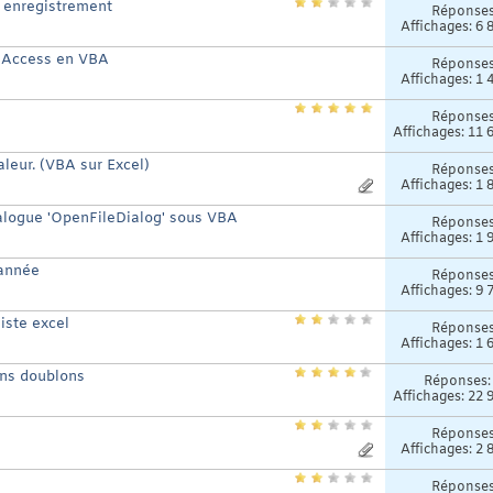
l' enregistrement
Réponse
Affichages: 6 
s Access en VBA
Réponse
Affichages: 1 
Réponse
Affichages: 11 
leur. (VBA sur Excel)
Réponse
Affichages: 1 
ialogue 'OpenFileDialog' sous VBA
Réponse
Affichages: 1 
'année
Réponse
Affichages: 9 
iste excel
Réponse
Affichages: 1 
ans doublons
Réponses
Affichages: 22 
Réponse
Affichages: 2 
Réponse