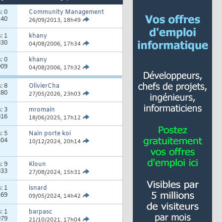
s:
0
Community Management
140
26/09/2013,
18h49
s:
1
khany
830
04/08/2006,
17h34
s:
0
khany
009
04/08/2006,
17h32
s:
8
OlivierCha
280
27/05/2026,
23h03
s:
3
mromain
816
18/06/2025,
17h12
s:
5
Nain porte koi
304
10/12/2024,
20h14
s:
9
Kloun
833
27/08/2024,
15h31
s:
1
isnard
169
09/05/2024,
14h42
s:
1
barpasc
979
21/10/2021,
17h04