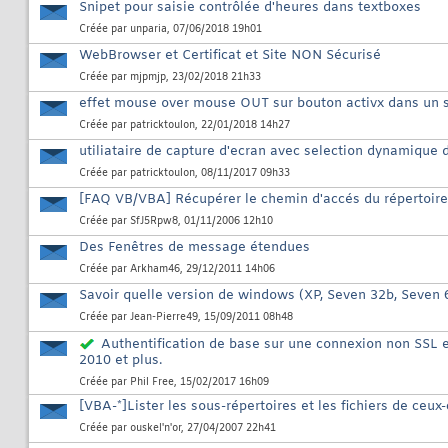
Snipet pour saisie contrôlée d'heures dans textboxes
Créée par
unparia
, 07/06/2018 19h01
WebBrowser et Certificat et Site NON Sécurisé
Créée par
mjpmjp
, 23/02/2018 21h33
effet mouse over mouse OUT sur bouton activx dans un s
Créée par
patricktoulon
, 22/01/2018 14h27
utiliataire de capture d'ecran avec selection dynamique d
Créée par
patricktoulon
, 08/11/2017 09h33
[FAQ VB/VBA] Récupérer le chemin d'accés du répertoi
Créée par
SfJ5Rpw8
, 01/11/2006 12h10
Des Fenêtres de message étendues
Créée par
Arkham46
, 29/12/2011 14h06
Savoir quelle version de windows (XP, Seven 32b, Seven 
Créée par
Jean-Pierre49
, 15/09/2011 08h48
Authentification de base sur une connexion non SSL e
2010 et plus.
Créée par
Phil Free
, 15/02/2017 16h09
[VBA-*]Lister les sous-répertoires et les fichiers de ceux-
Créée par
ouskel'n'or
, 27/04/2007 22h41