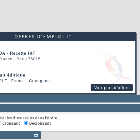
OA - Recette H/F
 France - Paris 75015
uit éditique
ALE
- France - Gradignan
Voir plus d'offres
rier les discussions dans l'ordre...
Croissant
Décroissant