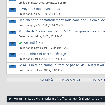
Créée par
matt240490
, 09/05/2014 16h36
Envoyer de mail avec Lotus
Créée par
guigui77
, 04/05/2014 10h54
Déclencher automatiquement sous condition un envoi de
Créée par
guigui77
, 01/05/2014 21h33
Module de Classe, simulation VBA d'un groupe de contrô
Créée par
mortalino
, 13/01/2012 14h31
Arrondi à 5ct
Créée par
bernardmichel
, 15/03/2014 16h50
Chronomètre et chronométrage
Créée par
ouskel'n'or
, 13/01/2012 14h33
[VBA-*]Boîte de dialogue "mot de passe" ds userform ou
Créée par
ouskel'n'or
, 18/04/2007 13h31
Actualités
FAQs OFFICE
TUTORIE
Forum
Logiciels
Microsoft Office
Général VBA
Contri