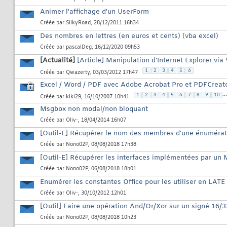
Animer l'affichage d'un UserForm
Créée par
SilkyRoad
, 28/12/2011 16h34
Des nombres en lettres (en euros et cents) (vba excel)
Créée par
pascalDeg
, 16/12/2020 09h53
[Actualité]
[Article] Manipulation d'Internet Explorer via
1
2
3
4
5
6
Créée par
Qwazerty
, 03/03/2012 17h47
Excel / Word / PDF avec Adobe Acrobat Pro et PDFCreator
...
1
2
3
4
5
6
7
8
9
10
Créée par
kiki29
, 16/10/2007 10h41
Msgbox non modal/non bloquant
Créée par
Oliv-
, 18/04/2014 16h07
[Outil-E] Récupérer le nom des membres d'une énumérat
Créée par
Nono02P
, 08/08/2018 17h38
[Outil-E] Récupérer les interfaces implémentées par un 
Créée par
Nono02P
, 06/08/2018 18h01
Enumérer les constantes Office pour les utiliser en LAT
Créée par
Oliv-
, 30/10/2012 12h01
[Outil] Faire une opération And/Or/Xor sur un signé 16/3
Créée par
Nono02P
, 08/08/2018 10h23