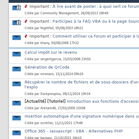
Important :
À lire avant de poster : à quoi sert ce foru
Créée par
Community Management
, 26/09/2013 18h49
Important :
Participez à la FAQ VBA ou à la page Sour
Créée par
Nightfall
, 05/06/2003 18h21
Important :
Comment utiliser ce forum et participer à
Créée par
khany
, 04/08/2006 17h32
Calcul impôt sur le revenu
Créée par
sergentgarcia
, 15/03/2008 23h50
Génération de QrCode
Créée par
mromain
, 15/11/2024 09h19
Récupérer le nombre de fichiers et de sous-dossiers d'un
l'explo
Créée par
Darkpioupiou
, 09/12/2024 19h34
[Actualité]
[Tutoriel]
Introduction aux fonctions d'accessi
Créée par
Arkham46
, 27/02/2009 15h08
Insertion automatique d'une signature numérique dans u
Créée par
scintiller
, 11/11/2021 17h48
Office 365 - Jasvascript - VBA - Alternatives PHP
Créée par
barpasc
, 21/10/2021 16h10