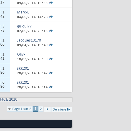
517
09/05/2014,
16h55
s:
1
Marc-L
642
04/05/2014,
14h28
s:
3
guigui77
173
02/05/2014,
23h15
s:
1
Jacques13170
406
09/04/2014,
19h49
s:
1
Oliv-
741
18/03/2014,
16h03
s:
1
skk201
680
28/02/2014,
16h42
s:
6
skk201
680
28/02/2014,
16h14
FICE 2010
Page 1 sur 2
1
2
Dernière