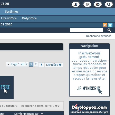
CLUB
Systèmes
 LibreOffice
OnlyOffice
ICE 2010
Recherche avancée
Navigation
Inscrivez-vous
gratuitement
pour pouvoir participer,
suivre les réponses en
Page 1 sur 2
1
2
Dernière
temps réel, voter pour
les messages, poser vos
propres questions et
recevoir la newsletter
s du forum
Recherche dans ce forum
ages
Dernier message par