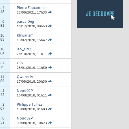
s:
4
Pierre Fauconnier
848
22/06/2021,
17h33
s:
0
pascalDeg
281
16/12/2020,
09h53
116
Khwarizm
789
13/02/2020,
15h47
418
léo_sic69
064
28/10/2019,
11h11
s:
7
Oliv-
279
28/01/2019,
11h59
:
14
Qwazerty
489
17/08/2018,
20h30
s:
1
Nono02P
342
15/08/2018,
01h11
s:
2
Philippe Tulliez
407
13/08/2018,
01h03
s:
0
Nono02P
152
08/08/2018,
10h23