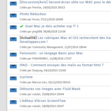
[Discussion/Avis] Second écran utile sur MAC pour le 
Créée par
Pierllos
, 24/05/2019 20h23
Photo Réducteur
Créée par
forum
, 07/11/2018 16h08
Quel Mac je dois acheter svp !? :(
Créée par
ping599
, 06/06/2018 21h38
[Actualité]
Les rubriques Mac et iOS recherchent des tra
Developpez.com !
Créée par
Community Management
, 11/07/2014 18h44
Panoramic : un langage Basic pour Mac
Créée par
PANORAMIC
, 11/08/2016 17h37
IPAD - Comment envoyer des mails au format html ?
Créée par
Daejung
, 04/10/2015 21h56
Icyclone
Créée par
Marcos Ickx
, 02/12/2010 00h15
Détourez vos images avec Fluid Mask
Créée par
volubil
, 25/08/2014 10h44
L'éditeur d'écran ScreenFlow
Créée par
volubil
, 18/08/2014 10h47