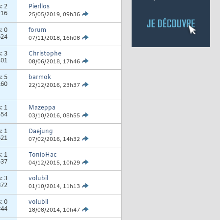
s:
2
Pierllos
216
25/05/2019,
09h36
s:
0
forum
624
07/11/2018,
16h08
s:
3
Christophe
401
08/06/2018,
17h46
s:
5
barmok
160
22/12/2016,
23h37
s:
1
Mazeppa
554
03/10/2016,
08h55
s:
1
Daejung
621
07/02/2016,
14h32
s:
1
TonioHac
537
04/12/2015,
10h29
s:
3
volubil
872
01/10/2014,
11h13
s:
0
volubil
844
18/08/2014,
10h47