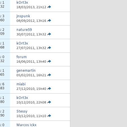
s:
1
kOrt3x
132
18/03/2013,
21h12
s:
3
jnspunk
360
08/09/2012,
13h16
s:
2
nature59
709
30/07/2012,
13h32
s:
1
kOrt3x
468
27/07/2011,
13h32
s:
0
forum
332
16/06/2011,
13h40
s:
1
genemartin
665
05/02/2011,
16h21
s:
6
miabi
583
27/12/2010,
15h40
s:
1
kOrt3x
280
10/12/2010,
22h08
s:
2
Stessy
490
10/12/2010,
11h10
s:
0
Marcos Ickx