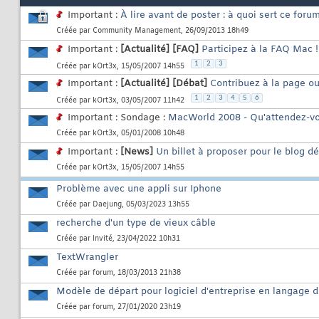
Important :
À lire avant de poster : à quoi sert ce foru
Créée par
Community Management
, 26/09/2013 18h49
Important :
[Actualité]
[FAQ]
Participez à la FAQ Mac !
1
2
3
Créée par
kOrt3x
, 15/05/2007 14h55
Important :
[Actualité]
[Débat]
Contribuez à la page ou
1
2
3
4
5
6
Créée par
kOrt3x
, 03/05/2007 11h42
Important : Sondage :
MacWorld 2008 - Qu'attendez-vo
Créée par
kOrt3x
, 05/01/2008 10h48
Important :
[News]
Un billet à proposer pour le blog d
Créée par
kOrt3x
, 15/05/2007 14h55
Problème avec une appli sur Iphone
Créée par
Daejung
, 05/03/2023 13h55
recherche d'un type de vieux câble
Créée par
Invité
, 23/04/2022 10h31
TextWrangler
Créée par
forum
, 18/03/2013 21h38
Modèle de départ pour logiciel d'entreprise en langage 
Créée par
forum
, 27/01/2020 23h19