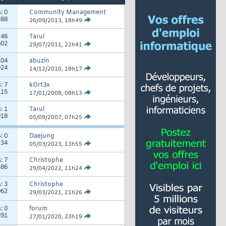
s:
0
Community Management
388
26/09/2013,
18h49
:
46
Tarul
602
29/07/2011,
22h41
104
abuzin
024
14/12/2010,
18h17
s:
7
kOrt3x
115
17/01/2008,
08h13
s:
1
Tarul
918
05/09/2007,
07h25
s:
0
Daejung
134
05/03/2023,
13h55
s:
7
Christophe
486
29/04/2022,
11h24
s:
3
Christophe
062
29/03/2021,
21h26
s:
0
forum
691
27/01/2020,
23h19