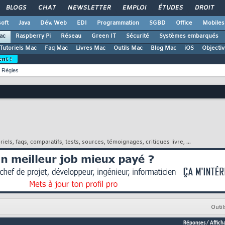
BLOGS
CHAT
NEWSLETTER
EMPLOI
ÉTUDES
DROIT
oft
Java
Dév. Web
EDI
Programmation
SGBD
Office
Mobiles
ac
Raspberry Pi
Réseau
Green IT
Sécurité
Systèmes embarqués
Tutoriels Mac
Faq Mac
Livres Mac
Outils Mac
Blog Mac
iOS
Objectiv
ent !
Règles
iels, faqs, comparatifs, tests, sources, témoignages, critiques livre, ...
Outil
Réponses
/
Affich