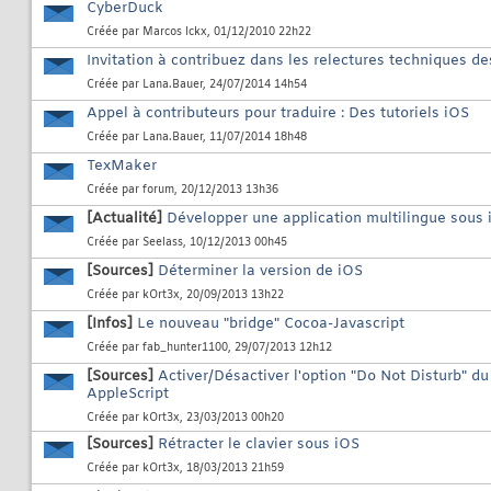
CyberDuck
Créée par
Marcos Ickx
, 01/12/2010 22h22
Invitation à contribuez dans les relectures techniques de
Créée par
Lana.Bauer
, 24/07/2014 14h54
Appel à contributeurs pour traduire : Des tutoriels iOS
Créée par
Lana.Bauer
, 11/07/2014 18h48
TexMaker
Créée par
forum
, 20/12/2013 13h36
[Actualité]
Développer une application multilingue sous 
Créée par
Seelass
, 10/12/2013 00h45
[Sources]
Déterminer la version de iOS
Créée par
kOrt3x
, 20/09/2013 13h22
[Infos]
Le nouveau "bridge" Cocoa-Javascript
Créée par
fab_hunter1100
, 29/07/2013 12h12
[Sources]
Activer/Désactiver l'option "Do Not Disturb" du
AppleScript
Créée par
kOrt3x
, 23/03/2013 00h20
[Sources]
Rétracter le clavier sous iOS
Créée par
kOrt3x
, 18/03/2013 21h59