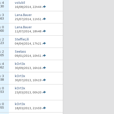
s:
4
volubil
130
16/08/2014,
22h44
s:
3
Lana.Bauer
463
25/07/2014,
11h51
s:
0
Lana.Bauer
000
11/07/2014,
18h48
s:
2
SteffieLili
323
04/04/2014,
17h21
s:
2
Seelass
405
09/01/2014,
10h51
s:
4
kOrt3x
462
30/09/2013,
16h16
s:
3
kOrt3x
038
30/07/2013,
10h19
s:
0
kOrt3x
453
23/03/2013,
00h20
s:
0
kOrt3x
955
18/03/2013,
21h59