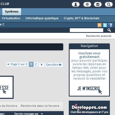
CLUB
Systèmes
Virtualisation
Informatique quantique
Crypto, NFT & Blockchain
e C
Recherche avancée
Navigation
Inscrivez-vous
gratuitement
pour pouvoir participer,
suivre les réponses en
Page 1 sur 2
1
2
Dernière
temps réel, voter pour
les messages, poser vos
propres questions et
recevoir la newsletter
s du forum
Recherche dans ce forum
ages
Dernier message par