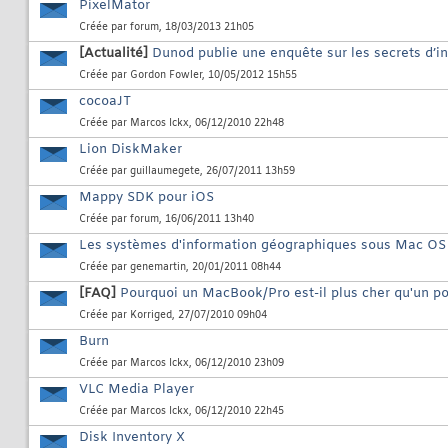
PixelMator
Créée par
forum
, 18/03/2013 21h05
[Actualité]
Dunod publie une enquête sur les secrets d’
Créée par
Gordon Fowler
, 10/05/2012 15h55
cocoaJT
Créée par
Marcos Ickx
, 06/12/2010 22h48
Lion DiskMaker
Créée par
guillaumegete
, 26/07/2011 13h59
Mappy SDK pour iOS
Créée par
forum
, 16/06/2011 13h40
Les systèmes d'information géographiques sous Mac OS
Créée par
genemartin
, 20/01/2011 08h44
[FAQ]
Pourquoi un MacBook/Pro est-il plus cher qu'un po
Créée par
Korriged
, 27/07/2010 09h04
Burn
Créée par
Marcos Ickx
, 06/12/2010 23h09
VLC Media Player
Créée par
Marcos Ickx
, 06/12/2010 22h45
Disk Inventory X