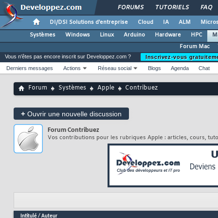
FORUMS
TUTORIELS
FAQ
DI/DSI Solutions d'entreprise
Cloud
IA
ALM
Micros
Systèmes
Windows
Linux
Arduino
Hardware
HPC
M
Forum Mac
Vous n'êtes pas encore inscrit sur Developpez.com ?
Inscrivez-vous gratuitem
Derniers messages
Actions
Réseau social
Blogs
Agenda
Chat
Forum
Systèmes
Apple
Contribuez
+
Ouvrir une nouvelle discussion
Forum
Contribuez
Vos contributions pour les rubriques Apple : articles, cours, tutor
Intitulé
/
Auteur