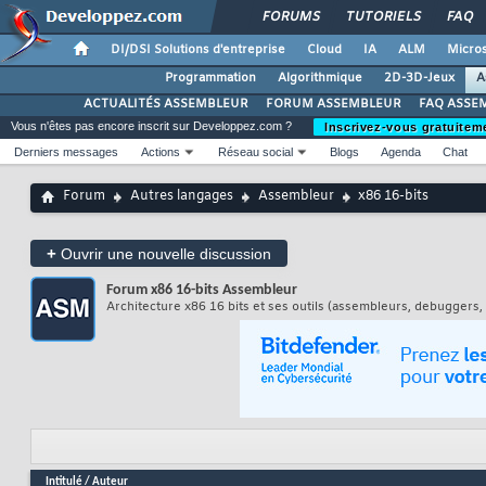
FORUMS
TUTORIELS
FAQ
DI/DSI Solutions d'entreprise
Cloud
IA
ALM
Micros
Programmation
Algorithmique
2D-3D-Jeux
A
ACTUALITÉS ASSEMBLEUR
FORUM ASSEMBLEUR
FAQ ASSE
Vous n'êtes pas encore inscrit sur Developpez.com ?
Inscrivez-vous gratuitem
Derniers messages
Actions
Réseau social
Blogs
Agenda
Chat
Forum
Autres langages
Assembleur
x86 16-bits
+
Ouvrir une nouvelle discussion
Forum
x86 16-bits Assembleur
Architecture x86 16 bits et ses outils (assembleurs, debuggers, 
Intitulé
/
Auteur