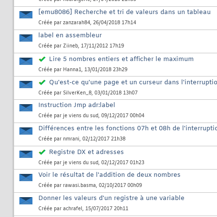
[emu8086] Recherche et tri de valeurs dans un tableau
Créée par
zanzarah84
, 26/04/2018 17h14
label en assembleur
Créée par
Ziineb
, 17/11/2012 17h19
Lire 5 nombres entiers et afficher le maximum
Créée par
Hanna1
, 13/01/2018 23h29
Qu'est-ce qu'une page et un curseur dans l'interruptio
Créée par
SilverKen_8
, 03/01/2018 13h07
Instruction Jmp adr:label
Créée par
je viens du sud
, 09/12/2017 00h04
Différences entre les fonctions 07h et 08h de l'interrupt
Créée par
nmrani
, 02/12/2017 21h38
Registre DX et adresses
Créée par
je viens du sud
, 02/12/2017 01h23
Voir le résultat de l'addition de deux nombres
Créée par
rawasi.basma
, 02/10/2017 00h09
Donner les valeurs d'un registre à une variable
Créée par
achrafel
, 15/07/2017 20h11