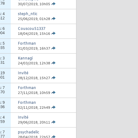
278
30/07/2019,
10h05
s:
4
steph_ntic
612
25/06/2019,
01h28
s:
6
CouscouS1337
904
18/04/2019,
15h16
s:
5
Forthman
935
31/03/2019,
16h37
s:
3
Kannagi
531
24/03/2019,
12h38
:
19
Invité
401
28/12/2018,
15h27
s:
7
Forthman
570
27/11/2018,
10h59
s:
9
Forthman
036
02/11/2018,
22h49
s:
4
Invité
759
29/06/2018,
20h11
s:
7
psychadelic
577
28/04/2018,
22h57