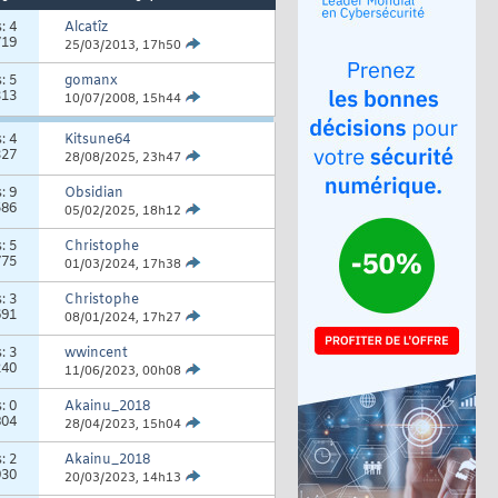
s:
4
Alcatîz
719
25/03/2013,
17h50
s:
5
gomanx
313
10/07/2008,
15h44
s:
4
Kitsune64
327
28/08/2025,
23h47
s:
9
Obsidian
586
05/02/2025,
18h12
s:
5
Christophe
775
01/03/2024,
17h38
s:
3
Christophe
691
08/01/2024,
17h27
s:
3
wwincent
240
11/06/2023,
00h08
s:
0
Akainu_2018
804
28/04/2023,
15h04
s:
2
Akainu_2018
930
20/03/2023,
14h13