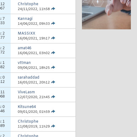
:
12
Christophe
967
24/11/2022,
11h58
s:
7
Kannagi
833
14/06/2022,
09h33
s:
2
MASSIXX
477
16/06/2021,
19h17
s:
2
amat46
372
16/06/2021,
03h02
s:
1
vttman
482
09/06/2021,
18h25
s:
0
sarahaddad
512
16/05/2021,
20h12
:
11
ViveLasm
068
12/07/2020,
21h45
s:
0
Kitsune64
646
09/01/2020,
01h59
s:
1
Christophe
589
11/08/2019,
11h29
s:
2
Christophe