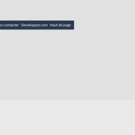
s contacter
Developpez.com
Haut de page
es
Politique de cookies