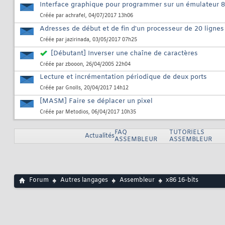
Interface graphique pour programmer sur un émulateur 
Créée par
achrafel
, 04/07/2017 13h06
Adresses de début et de fin d'un processeur de 20 lignes
Créée par
jazirinada
, 03/05/2017 07h25
[Débutant] Inverser une chaîne de caractères
Créée par
zbooon
, 26/04/2005 22h04
Lecture et incrémentation périodique de deux ports
Créée par
Gnolls
, 20/04/2017 14h12
[MASM] Faire se déplacer un pixel
Créée par
Metodios
, 06/04/2017 10h35
FAQ
TUTORIELS
Actualités
ASSEMBLEUR
ASSEMBLEUR
Forum
Autres langages
Assembleur
x86 16-bits