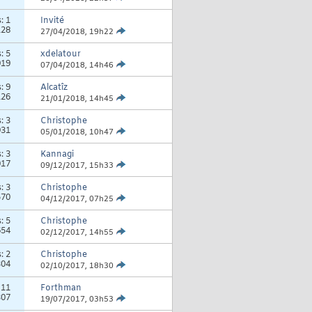
s:
1
Invité
128
27/04/2018,
19h22
s:
5
xdelatour
919
07/04/2018,
14h46
s:
9
Alcatîz
126
21/01/2018,
14h45
s:
3
Christophe
931
05/01/2018,
10h47
s:
3
Kannagi
017
09/12/2017,
15h33
s:
3
Christophe
570
04/12/2017,
07h25
s:
5
Christophe
654
02/12/2017,
14h55
s:
2
Christophe
304
02/10/2017,
18h30
:
11
Forthman
307
19/07/2017,
03h53