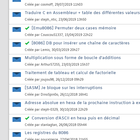
Créée par
cosmoff
, 29/07/2019 11h03
Traduire C en Assembleur + table des différentes valeur
Créée par
steph_ntic
, 23/06/2019 13h50
[Emu8086] Permuter deux cases mémoire
Créée par
CouscouS1337
, 15/04/2019 22h22
[8086] DB pour insérer une chaîne de caractères
Créée par
Lemis
, 30/03/2019 20h27
Multiplication sous forme de boucle d'additions
Créée par
Arthur57255
, 23/03/2019 15h37
Traitement de tableau et calcul de factorielle
Créée par
joujou98
, 26/12/2018 09h29
[SASM] Je bloque sur les interruptions
Créée par
DinoSpin0o
, 26/11/2018 16h41
Adresse absolue en hexa de la prochaine instruction à e
Créée par
steph-0329
, 30/10/2018 22h29
Conversion d'ASCII en hexa puis en décimal
Créée par
stanlagtan
, 26/06/2018 05h44
Les registres du 8086
Créée par
nouralgerie
, 27/04/2018 21h55