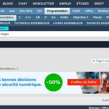
BLOGS
CHAT
NEWSLETTER
EMPLOI
ÉTUDES
DROIT
oft
Java
Dév. Web
EDI
Programmation
SGBD
Office
Mobiles
ssembleur
C
C++
C#
D
Go
Kotlin
Objective C
Pascal
Pe
MBLEUR
TUTORIELS ASSEMBLEUR
LIVRES ASSEMBLEUR
SOURCES ASSE
ent !
Règles
Page 1 su
émulateurs...)
Outil
Réponses
/
Affich