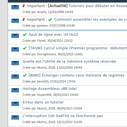
Important :
[Actualité]
Tutoriels pour débuter en Asse
Créée par
Alcatîz
, 12/03/2008 23h59
Important :
Comment assembler les exemples du c
Créée par
gomanx
, 07/07/2008 15h36
Saut de ligne avec int 0x10
Créée par
Flynet
, 30/04/2013 12h22
[TASM] Calcul simple (Premier programme : débutant
Créée par
Devoghlockst
, 30/01/2025 11h01
Quelle est l'utilité de la mémoire système réservée
Créée par
Akainu_2018
, 12/02/2024 14h44
[8085] Échanger contenu case mémoire de registres
Créée par
bench03
, 07/01/2024 17h54
Horloge Assembleur x86 Intel
Créée par
lilyaan444
, 18/05/2023 15h45
Erreur dans un tutoriel
Créée par
Akainu_2018
, 28/04/2023 15h04
L'interruption 10h 0x4F05 ne fonctionne pas
Créée par
Akainu_2018
, 24/11/2022 11h18