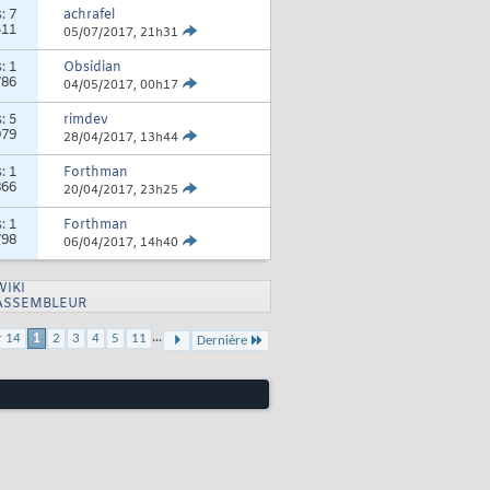
s:
7
achrafel
511
05/07/2017,
21h31
s:
1
Obsidian
786
04/05/2017,
00h17
s:
5
rimdev
979
28/04/2017,
13h44
s:
1
Forthman
866
20/04/2017,
23h25
s:
1
Forthman
798
06/04/2017,
14h40
WIKI
ASSEMBLEUR
...
r 14
1
2
3
4
5
11
Dernière