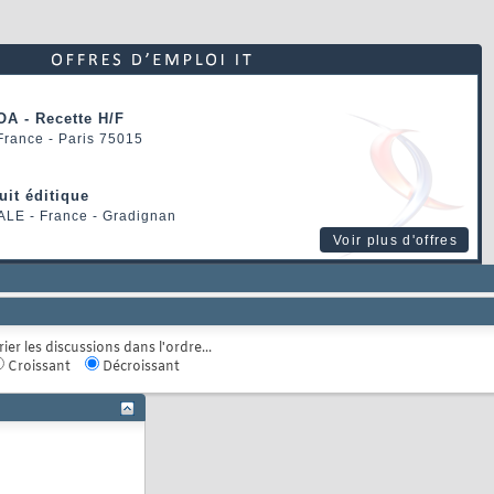
OA - Recette H/F
 France - Paris 75015
uit éditique
ALE
- France - Gradignan
Voir plus d'offres
rier les discussions dans l'ordre...
Croissant
Décroissant