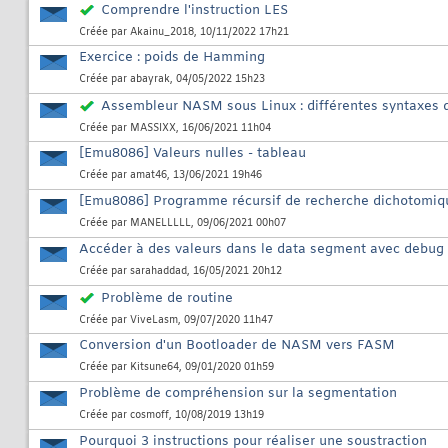
Comprendre l'instruction LES
Créée par
Akainu_2018
, 10/11/2022 17h21
Exercice : poids de Hamming
Créée par
abayrak
, 04/05/2022 15h23
Assembleur NASM sous Linux : différentes syntaxes
Créée par
MASSIXX
, 16/06/2021 11h04
[Emu8086] Valeurs nulles - tableau
Créée par
amat46
, 13/06/2021 19h46
[Emu8086] Programme récursif de recherche dichotomiqu
Créée par
MANELLLLL
, 09/06/2021 00h07
Accéder à des valeurs dans le data segment avec debug
Créée par
sarahaddad
, 16/05/2021 20h12
Problème de routine
Créée par
ViveLasm
, 09/07/2020 11h47
Conversion d'un Bootloader de NASM vers FASM
Créée par
Kitsune64
, 09/01/2020 01h59
Problème de compréhension sur la segmentation
Créée par
cosmoff
, 10/08/2019 13h19
Pourquoi 3 instructions pour réaliser une soustraction