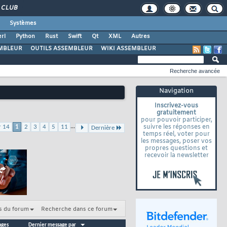
CLUB
Systèmes
rl
Python
Rust
Swift
Qt
XML
Autres
MBLEUR
OUTILS ASSEMBLEUR
WIKI ASSEMBLEUR
Recherche avancée
Navigation
Inscrivez-vous
gratuitement
pour pouvoir participer,
...
suivre les réponses en
r 14
1
2
3
4
5
11
Dernière
temps réel, voter pour
les messages, poser vos
propres questions et
recevoir la newsletter
s du forum
Recherche dans ce forum
ages
Dernier message par