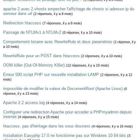
apache 2 avec 2 vhosts empecher l'affichage de vhosts si adresse ip du
serveur dans url
(2 réponses, il y a 8 mois)
Redirection htaccess
(7 réponses, il y a 8 mois)
Passage de NTLMv1 à NTLMv2
(0 réponse, il y a 10 mois)
Comportement bizarre avec RewriteRule et deux paramètres
(1 réponse, il y
a 10 mois)
RewriteRule pour un POST dans htaccess
(2 réponses, il y a 10 mois)
OOM killer (Out-Of-Memory Killer)
(12 réponses, il y a 10 mois)
Erreur 500 script PHP sur nouvelle installation LAMP
(2 réponses, il y a 12
mois)
impossible de modifier la valeur de DocumentRoot (Apache Linux)
(0
réponse, il y a 13 mois)
Apache 2.2 access.log
(4 réponses, il y a 14 mois)
Configurer une redirection Apache pour acceder a PHPmyadmin depuis
internet
(4 réponses, il y a 15 mois)
htaccess, pas d'héritage dans les sous dossiers
(4 réponses, il y a 16 mois)
Installation Easyphp 17.0 ne fonctionne pas sur Windows 10 64 bits
(3