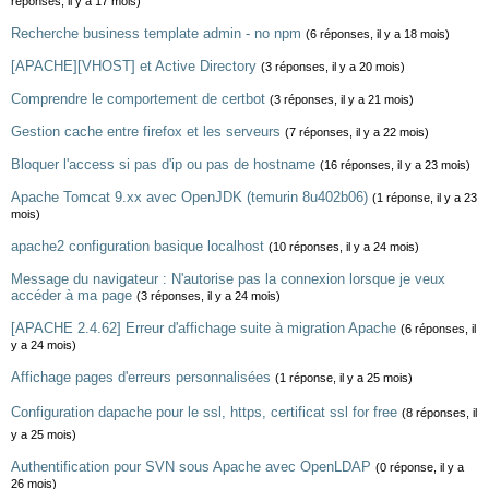
réponses, il y a 17 mois)
Recherche business template admin - no npm
(6 réponses, il y a 18 mois)
[APACHE][VHOST] et Active Directory
(3 réponses, il y a 20 mois)
Comprendre le comportement de certbot
(3 réponses, il y a 21 mois)
Gestion cache entre firefox et les serveurs
(7 réponses, il y a 22 mois)
Bloquer l'access si pas d'ip ou pas de hostname
(16 réponses, il y a 23 mois)
Apache Tomcat 9.xx avec OpenJDK (temurin 8u402b06)
(1 réponse, il y a 23
mois)
apache2 configuration basique localhost
(10 réponses, il y a 24 mois)
Message du navigateur : N'autorise pas la connexion lorsque je veux
accéder à ma page
(3 réponses, il y a 24 mois)
[APACHE 2.4.62] Erreur d'affichage suite à migration Apache
(6 réponses, il
y a 24 mois)
Affichage pages d'erreurs personnalisées
(1 réponse, il y a 25 mois)
Configuration dapache pour le ssl, https, certificat ssl for free
(8 réponses, il
y a 25 mois)
Authentification pour SVN sous Apache avec OpenLDAP
(0 réponse, il y a
26 mois)