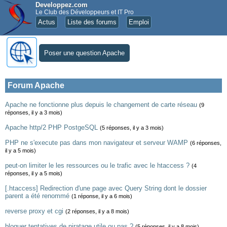
Developpez.com
Le Club des Développeurs et IT Pro
Actus
Liste des forums
Emploi
Poser une question Apache
Forum Apache
Apache ne fonctionne plus depuis le changement de carte réseau
(9
réponses, il y a 3 mois)
Apache http/2 PHP PostgeSQL
(5 réponses, il y a 3 mois)
PHP ne s'execute pas dans mon navigateur et serveur WAMP
(6 réponses,
il y a 5 mois)
peut-on limiter le les ressources ou le trafic avec le htaccess ?
(4
réponses, il y a 5 mois)
[.htaccess] Redirection d'une page avec Query String dont le dossier
parent a été renommé
(1 réponse, il y a 6 mois)
reverse proxy et cgi
(2 réponses, il y a 8 mois)
bloquer tentatives de piratage utile ou pas ?
(5 réponses, il y a 8 mois)