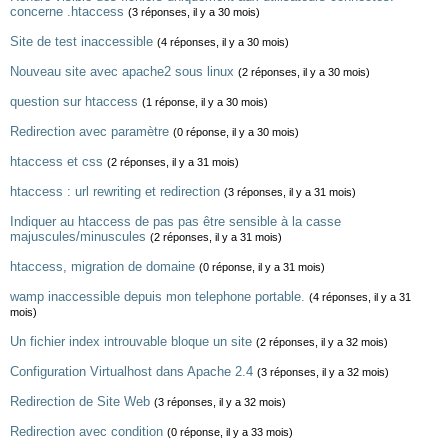
concerne .htaccess
(3 réponses, il y a 30 mois)
Site de test inaccessible
(4 réponses, il y a 30 mois)
Nouveau site avec apache2 sous linux
(2 réponses, il y a 30 mois)
question sur htaccess
(1 réponse, il y a 30 mois)
Redirection avec paramètre
(0 réponse, il y a 30 mois)
htaccess et css
(2 réponses, il y a 31 mois)
htaccess : url rewriting et redirection
(3 réponses, il y a 31 mois)
Indiquer au htaccess de pas pas être sensible à la casse
majuscules/minuscules
(2 réponses, il y a 31 mois)
htaccess, migration de domaine
(0 réponse, il y a 31 mois)
wamp inaccessible depuis mon telephone portable.
(4 réponses, il y a 31
mois)
Un fichier index introuvable bloque un site
(2 réponses, il y a 32 mois)
Configuration Virtualhost dans Apache 2.4
(3 réponses, il y a 32 mois)
Redirection de Site Web
(3 réponses, il y a 32 mois)
Redirection avec condition
(0 réponse, il y a 33 mois)