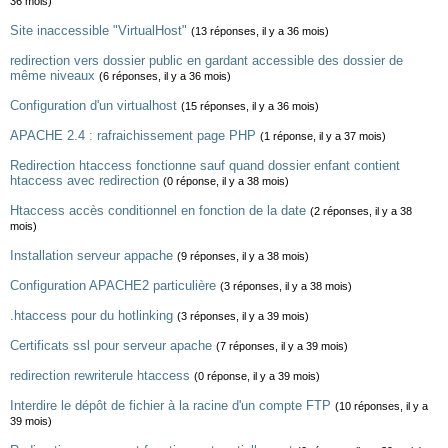
36 mois)
Site inaccessible "VirtualHost"
(13 réponses, il y a 36 mois)
redirection vers dossier public en gardant accessible des dossier de
même niveaux
(6 réponses, il y a 36 mois)
Configuration d'un virtualhost
(15 réponses, il y a 36 mois)
APACHE 2.4 : rafraichissement page PHP
(1 réponse, il y a 37 mois)
Redirection htaccess fonctionne sauf quand dossier enfant contient
htaccess avec redirection
(0 réponse, il y a 38 mois)
Htaccess accès conditionnel en fonction de la date
(2 réponses, il y a 38
mois)
Installation serveur appache
(9 réponses, il y a 38 mois)
Configuration APACHE2 particulière
(3 réponses, il y a 38 mois)
.htaccess pour du hotlinking
(3 réponses, il y a 39 mois)
Certificats ssl pour serveur apache
(7 réponses, il y a 39 mois)
redirection rewriterule htaccess
(0 réponse, il y a 39 mois)
Interdire le dépôt de fichier à la racine d'un compte FTP
(10 réponses, il y a
39 mois)