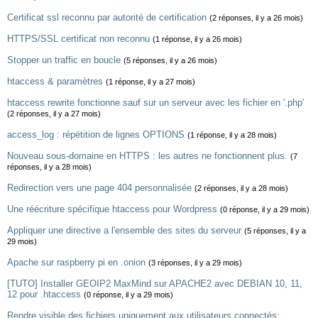
Certificat ssl reconnu par autorité de certification
(2 réponses, il y a 26 mois)
HTTPS/SSL certificat non reconnu
(1 réponse, il y a 26 mois)
Stopper un traffic en boucle
(5 réponses, il y a 26 mois)
htaccess & paramètres
(1 réponse, il y a 27 mois)
htaccess rewrite fonctionne sauf sur un serveur avec les fichier en '.php'
(2 réponses, il y a 27 mois)
access_log : répétition de lignes OPTIONS
(1 réponse, il y a 28 mois)
Nouveau sous-domaine en HTTPS : les autres ne fonctionnent plus.
(7
réponses, il y a 28 mois)
Redirection vers une page 404 personnalisée
(2 réponses, il y a 28 mois)
Une réécriture spécifique htaccess pour Wordpress
(0 réponse, il y a 29 mois)
Appliquer une directive a l'ensemble des sites du serveur
(5 réponses, il y a
29 mois)
Apache sur raspberry pi en .onion
(3 réponses, il y a 29 mois)
[TUTO] Installer GEOIP2 MaxMind sur APACHE2 avec DEBIAN 10, 11,
12 pour .htaccess
(0 réponse, il y a 29 mois)
Rendre visible des fichiers uniquement aux utilisateurs connectés: