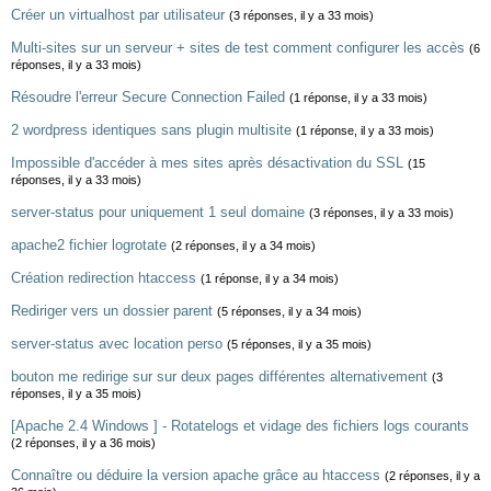
Créer un virtualhost par utilisateur
(3 réponses, il y a 33 mois)
Multi-sites sur un serveur + sites de test comment configurer les accès
(6
réponses, il y a 33 mois)
Résoudre l'erreur Secure Connection Failed
(1 réponse, il y a 33 mois)
2 wordpress identiques sans plugin multisite
(1 réponse, il y a 33 mois)
Impossible d'accéder à mes sites après désactivation du SSL
(15
réponses, il y a 33 mois)
server-status pour uniquement 1 seul domaine
(3 réponses, il y a 33 mois)
apache2 fichier logrotate
(2 réponses, il y a 34 mois)
Création redirection htaccess
(1 réponse, il y a 34 mois)
Rediriger vers un dossier parent
(5 réponses, il y a 34 mois)
server-status avec location perso
(5 réponses, il y a 35 mois)
bouton me redirige sur sur deux pages différentes alternativement
(3
réponses, il y a 35 mois)
[Apache 2.4 Windows ] - Rotatelogs et vidage des fichiers logs courants
(2 réponses, il y a 36 mois)
Connaître ou déduire la version apache grâce au htaccess
(2 réponses, il y a