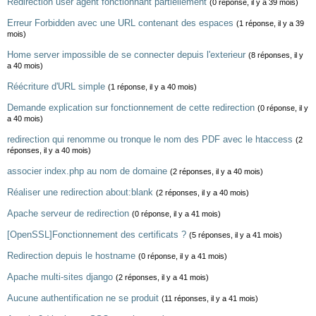
Redirection user agent fonctionnant partiellement
(0 réponse, il y a 39 mois)
Erreur Forbidden avec une URL contenant des espaces
(1 réponse, il y a 39
mois)
Home server impossible de se connecter depuis l'exterieur
(8 réponses, il y
a 40 mois)
Réécriture d'URL simple
(1 réponse, il y a 40 mois)
Demande explication sur fonctionnement de cette redirection
(0 réponse, il y
a 40 mois)
redirection qui renomme ou tronque le nom des PDF avec le htaccess
(2
réponses, il y a 40 mois)
associer index.php au nom de domaine
(2 réponses, il y a 40 mois)
Réaliser une redirection about:blank
(2 réponses, il y a 40 mois)
Apache serveur de redirection
(0 réponse, il y a 41 mois)
[OpenSSL]Fonctionnement des certificats ?
(5 réponses, il y a 41 mois)
Redirection depuis le hostname
(0 réponse, il y a 41 mois)
Apache multi-sites django
(2 réponses, il y a 41 mois)
Aucune authentification ne se produit
(11 réponses, il y a 41 mois)