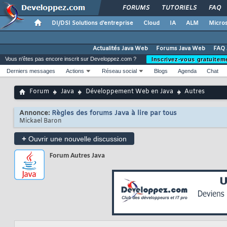
FORUMS
TUTORIELS
FAQ
DI/DSI Solutions d'entreprise
Cloud
IA
ALM
Micros
Actualités Java Web
Forums Java Web
FAQ 
Vous n'êtes pas encore inscrit sur Developpez.com ?
Inscrivez-vous gratuitem
Derniers messages
Actions
Réseau social
Blogs
Agenda
Chat
Forum
Java
Développement Web en Java
Autres
Annonce:
Règles des forums Java à lire par tous
Mickael Baron
+
Ouvrir une nouvelle discussion
Forum
Autres Java