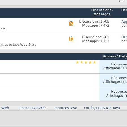
Outil
Discussions /
Der
Messages
Discussions: 1 705
App
Voir
Messages: 7 472
pa
le
lets
flux
RSS
Discussions: 267
Ouv
Voir
de
Messages: 1 137
pa
le
ce
ions avec Java Web Start
flux
forum
RSS
de
Réponses
/
Affich
ce
forum
Réponse
Affichages: 1 
Réponse
Affichages: 1 
Réponse
Affichages: 
va Web
Livres Java Web
Sources Java
Outils, EDI & API Java