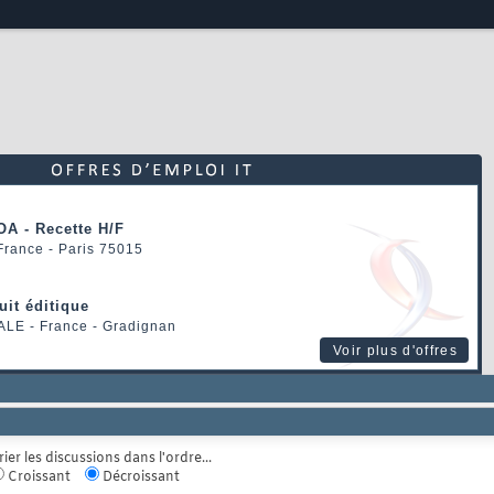
OA - Recette H/F
 France - Paris 75015
uit éditique
ALE
- France - Gradignan
Voir plus d'offres
rier les discussions dans l'ordre...
Croissant
Décroissant