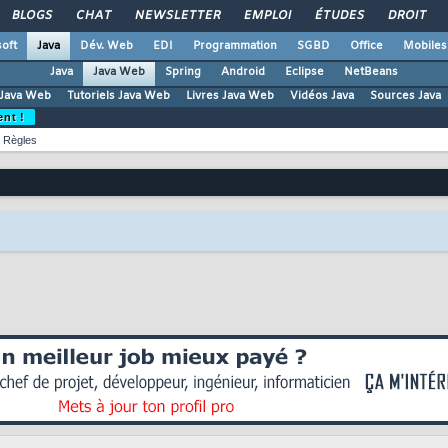
BLOGS
CHAT
NEWSLETTER
EMPLOI
ÉTUDES
DROIT
oft
Java
Dév. Web
EDI
Programmation
SGBD
Office
Mobiles
Java
Java Web
Spring
Android
Eclipse
NetBeans
Java Web
Tutoriels Java Web
Livres Java Web
Vidéos Java
Sources Java
ent !
Règles