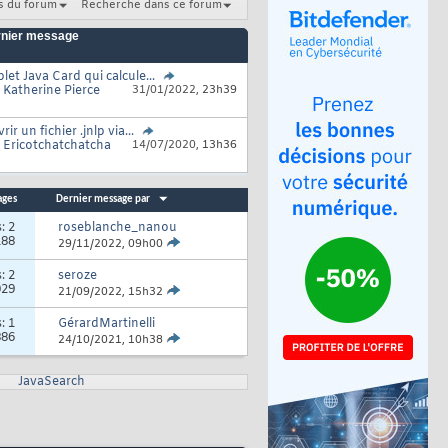
s du forum
Recherche dans ce forum
nier message
let Java Card qui calcule...
r
Katherine Pierce
31/01/2022,
23h39
rir un fichier .jnlp via...
r
Ericotchatchatcha
14/07/2020,
13h36
ages
Dernier message par
s:
2
roseblanche_nanou
188
29/11/2022,
09h00
s:
2
seroze
029
21/09/2022,
15h32
s:
1
GérardMartinelli
886
24/10/2021,
10h38
JavaSearch