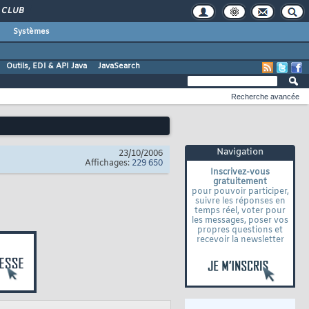
CLUB
Systèmes
Outils, EDI & API Java
JavaSearch
Recherche avancée
Navigation
23/10/2006
Affichages:
229 650
Inscrivez-vous
gratuitement
pour pouvoir participer,
suivre les réponses en
temps réel, voter pour
les messages, poser vos
propres questions et
recevoir la newsletter