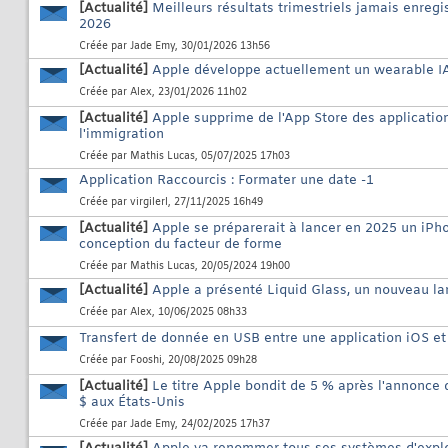
[Actualité]
Meilleurs résultats trimestriels jamais enreg
2026
Créée par
Jade Emy
, 30/01/2026 13h56
[Actualité]
Apple développe actuellement un wearable IA 
Créée par
Alex
, 23/01/2026 11h02
[Actualité]
Apple supprime de l'App Store des application
l'immigration
Créée par
Mathis Lucas
, 05/07/2025 17h03
Application Raccourcis : Formater une date -1
Créée par
virgilerl
, 27/11/2025 16h49
[Actualité]
Apple se préparerait à lancer en 2025 un iPho
conception du facteur de forme
Créée par
Mathis Lucas
, 20/05/2024 19h00
[Actualité]
Apple a présenté Liquid Glass, un nouveau l
Créée par
Alex
, 10/06/2025 08h33
Transfert de donnée en USB entre une application iOS e
Créée par
Fooshi
, 20/08/2025 09h28
[Actualité]
Le titre Apple bondit de 5 % après l'annonce 
$ aux États-Unis
Créée par
Jade Emy
, 24/02/2025 17h37