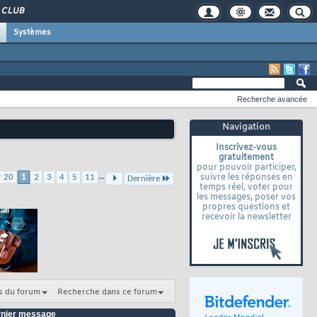
CLUB
Systèmes
Recherche avancée
Navigation
Inscrivez-vous
gratuitement
pour pouvoir participer,
...
suivre les réponses en
r 20
1
2
3
4
5
11
Dernière
temps réel, voter pour
les messages, poser vos
propres questions et
recevoir la newsletter
s du forum
Recherche dans ce forum
nier message