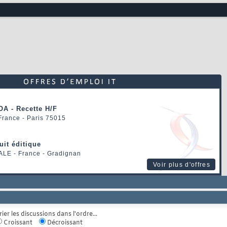
OA - Recette H/F
 France - Paris 75015
uit éditique
ALE
- France - Gradignan
Voir plus d'offres
rier les discussions dans l'ordre...
Croissant
Décroissant