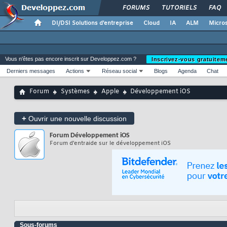
FORUMS
TUTORIELS
FAQ
DI/DSI Solutions d'entreprise
Cloud
IA
ALM
Micros
Vous n'êtes pas encore inscrit sur Developpez.com ?
Inscrivez-vous gratuitem
Derniers messages
Actions
Réseau social
Blogs
Agenda
Chat
Forum
Systèmes
Apple
Développement iOS
+
Ouvrir une nouvelle discussion
Forum
Développement iOS
Forum d'entraide sur le développement iOS
Sous-forums