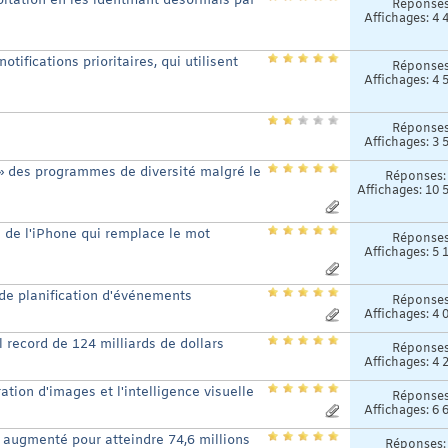
tation en les identifiant désormais par
Réponse
Affichages: 4 
tifications prioritaires, qui utilisent
Réponse
Affichages: 4 
Réponse
Affichages: 3 
 des programmes de diversité malgré le
Réponses
Affichages: 10 
 de l'iPhone qui remplace le mot
Réponse
Affichages: 5 
 de planification d'événements
Réponse
Affichages: 4 
l record de 124 milliards de dollars
Réponse
Affichages: 4 
tion d'images et l'intelligence visuelle
Réponse
Affichages: 6 
 augmenté pour atteindre 74,6 millions
Réponses