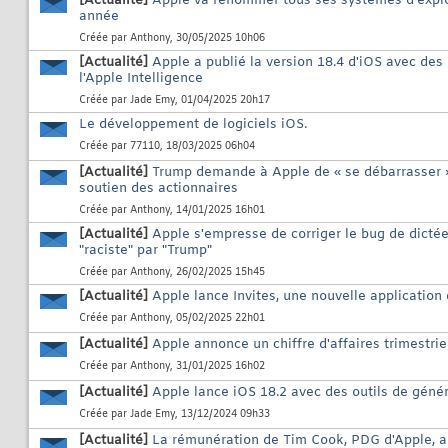
[Actualité]
Apple va renommer tous ses systèmes d'exploi
année
Créée par
Anthony
, 30/05/2025 10h06
[Actualité]
Apple a publié la version 18.4 d'iOS avec des no
l'Apple Intelligence
Créée par
Jade Emy
, 01/04/2025 20h17
Le développement de logiciels iOS.
Créée par
77110
, 18/03/2025 06h04
[Actualité]
Trump demande à Apple de « se débarrasser »
soutien des actionnaires
Créée par
Anthony
, 14/01/2025 16h01
[Actualité]
Apple s'empresse de corriger le bug de dictée
"raciste" par "Trump"
Créée par
Anthony
, 26/02/2025 15h45
[Actualité]
Apple lance Invites, une nouvelle application
Créée par
Anthony
, 05/02/2025 22h01
[Actualité]
Apple annonce un chiffre d'affaires trimestrie
Créée par
Anthony
, 31/01/2025 16h02
[Actualité]
Apple lance iOS 18.2 avec des outils de généra
Créée par
Jade Emy
, 13/12/2024 09h33
[Actualité]
La rémunération de Tim Cook, PDG d'Apple, a