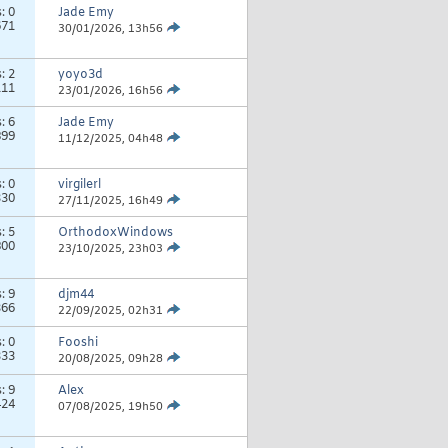
s:
0
Jade Emy
671
30/01/2026,
13h56
s:
2
yoyo3d
111
23/01/2026,
16h56
s:
6
Jade Emy
899
11/12/2025,
04h48
s:
0
virgilerl
330
27/11/2025,
16h49
s:
5
OrthodoxWindows
800
23/10/2025,
23h03
s:
9
djm44
366
22/09/2025,
02h31
s:
0
Fooshi
333
20/08/2025,
09h28
s:
9
Alex
424
07/08/2025,
19h50