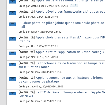
[Actualité]
Apple suspend ses notifications générées par I
1
2
Créée par
Mathis Lucas
, 22/12/2023 16h18
[Actualité]
Apple dévoile des frameworks d'IA et des ou
Créée par
Alex
, 12/06/2026 08h46
Plusieur photo en pièce jointe quand une seule photo se
mail
Créée par
bolide7
, 21/04/2026 18h40
[Actualité]
Apple choisit les satellites d'Amazon pour l'i
Starlink
Créée par
Alex
, 15/04/2026 17h21
[Actualité]
Apple a retiré l'application de « vibe coding »
Créée par
Alex
, 01/04/2026 20h48
[Actualité]
La fonctionnalité de traduction en temps réel
sur iOS et en France
Créée par
Anthony
, 31/03/2026 11h42
[Actualité]
Apple recommande aux utilisateurs d'iPhone de
de campagnes de piratage
Créée par
Jade Emy
, 20/03/2026 12h06
[Actualité]
La FTC de Donald Trump souhaite qu'Apple N
Fox News
Créée par
Anthony
, 16/02/2026 11h38