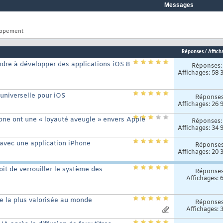
Messages
loppement
Réponses
/
Affich
endre à développer des applications iOS 8
Réponses
Affichages: 58 
 universelle pour iOS
Réponse
Affichages: 26 
hone ont une « loyauté aveugle » envers Apple
Réponses
Affichages: 34 
 avec une application iPhone
Réponse
Affichages: 20 
oit de verrouiller le système des
Réponse
Affichages: 
se la plus valorisée au monde
Réponse
Affichages: 