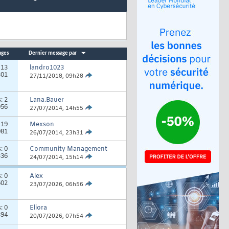
ages
Dernier message par
:
13
landro1023
301
27/11/2018,
09h28
s:
2
Lana.Bauer
956
27/07/2014,
14h55
:
19
Mexson
981
26/07/2014,
23h31
s:
0
Community Management
336
24/07/2014,
15h14
s:
0
Alex
602
23/07/2026,
06h56
s:
0
Eliora
394
20/07/2026,
07h54