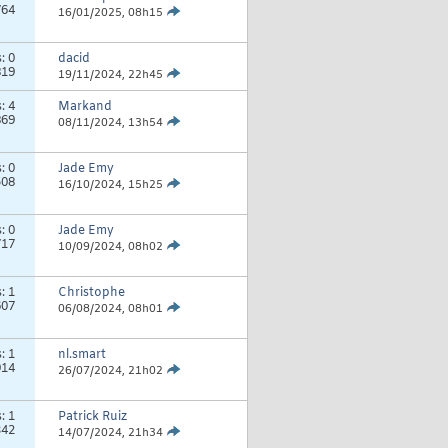
764
16/01/2025,
08h15
s:
0
dacid
819
19/11/2024,
22h45
s:
4
Markand
869
08/11/2024,
13h54
s:
0
Jade Emy
508
16/10/2024,
15h25
s:
0
Jade Emy
717
10/09/2024,
08h02
s:
1
Christophe
607
06/08/2024,
08h01
s:
1
nl.smart
914
26/07/2024,
21h02
s:
1
Patrick Ruiz
342
14/07/2024,
21h34