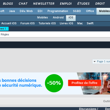
BLOGS
CHAT
NEWSLETTER
EMPLOI
ÉTUDES
DROIT
oft
Java
Dév. Web
EDI
Programmation
SGBD
Office
Mobiles
Mobiles
Android
iOS
Accueil iOS
Forum iOS
Tutoriels iOS
Livres iOS
Mac
Swift
ent !
Règles
Page 1 su
Outil
Discussions /
Der