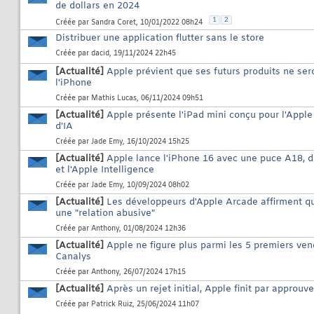
de dollars en 2024
1
2
Créée par
Sandra Coret
, 10/01/2022 08h24
Distribuer une application flutter sans le store
Créée par
dacid
, 19/11/2024 22h45
[Actualité]
Apple prévient que ses futurs produits ne ser
l'iPhone
Créée par
Mathis Lucas
, 06/11/2024 09h51
[Actualité]
Apple présente l'iPad mini conçu pour l'Apple
d'IA
Créée par
Jade Emy
, 16/10/2024 15h25
[Actualité]
Apple lance l'iPhone 16 avec une puce A18, d
et l'Apple Intelligence
Créée par
Jade Emy
, 10/09/2024 08h02
[Actualité]
Les développeurs d'Apple Arcade affirment qu
une "relation abusive"
Créée par
Anthony
, 01/08/2024 12h36
[Actualité]
Apple ne figure plus parmi les 5 premiers ve
Canalys
Créée par
Anthony
, 26/07/2024 17h15
[Actualité]
Après un rejet initial, Apple finit par appro
Créée par
Patrick Ruiz
, 25/06/2024 11h07