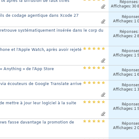
A après la diffusion de faux titres
Réponses
Affichages: 30 
tils de codage agentique dans Xcode 27
Réponse
Affichages: 1 
 retrouve systématiquement insérée dans le corp du
Réponses
Affichages: 2 
Phone et l'Apple Watch, après avoir rejeté
Réponse
Affichages: 1 
 « Anything » de l'App Store
Réponse
Affichages: 1 
 via écouteurs de Google Translate arrive
Réponse
Affichages: 1 
 mettre à jour leur logiciel à la suite
Réponse
Affichages: 1 
ews fasse davantage la promotion de
Réponse
Affichages: 2 