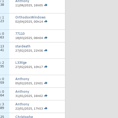
s:
1
Anthony
438
11/06/2025,
16h05
s:
1
OrthodoxWindows
523
02/04/2025,
00h14
s:
0
77110
563
18/03/2025,
06h04
:
13
stardeath
541
27/02/2025,
22h56
s:
2
L33tige
195
27/02/2025,
10h17
s:
0
Anthony
059
05/02/2025,
22h01
s:
0
Anthony
264
31/01/2025,
16h02
s:
3
Anthony
689
22/01/2025,
17h53
:
25
Christophe