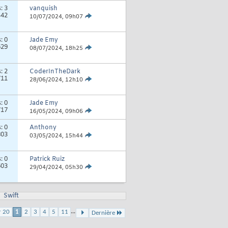
s:
3
vanquish
442
10/07/2024,
09h07
s:
0
Jade Emy
629
08/07/2024,
18h25
s:
2
CoderInTheDark
711
28/06/2024,
12h10
s:
0
Jade Emy
717
16/05/2024,
09h06
s:
0
Anthony
803
03/05/2024,
15h44
s:
0
Patrick Ruiz
603
29/04/2024,
05h30
Swift
...
r 20
1
2
3
4
5
11
Dernière