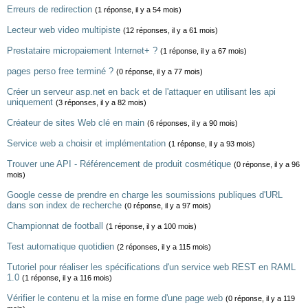
Erreurs de redirection
(1 réponse, il y a 54 mois)
Lecteur web video multipiste
(12 réponses, il y a 61 mois)
Prestataire micropaiement Internet+ ?
(1 réponse, il y a 67 mois)
pages perso free terminé ?
(0 réponse, il y a 77 mois)
Créer un serveur asp.net en back et de l'attaquer en utilisant les api
uniquement
(3 réponses, il y a 82 mois)
Créateur de sites Web clé en main
(6 réponses, il y a 90 mois)
Service web a choisir et implémentation
(1 réponse, il y a 93 mois)
Trouver une API - Référencement de produit cosmétique
(0 réponse, il y a 96
mois)
Google cesse de prendre en charge les soumissions publiques d'URL
dans son index de recherche
(0 réponse, il y a 97 mois)
Championnat de football
(1 réponse, il y a 100 mois)
Test automatique quotidien
(2 réponses, il y a 115 mois)
Tutoriel pour réaliser les spécifications d'un service web REST en RAML
1.0
(1 réponse, il y a 116 mois)
Vérifier le contenu et la mise en forme d'une page web
(0 réponse, il y a 119