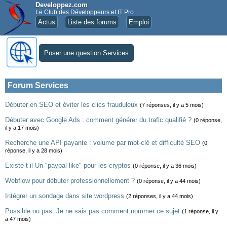
Developpez.com
Le Club des Développeurs et IT Pro
Actus
Liste des forums
Emploi
Poser une question Services
Forum Services
Débuter en SEO et éviter les clics frauduleux
(7 réponses, il y a 5 mois)
Débuter avec Google Ads : comment générer du trafic qualifié ?
(0 réponse,
il y a 17 mois)
Recherche une API payante : volume par mot-clé et difficulté SEO
(0
réponse, il y a 28 mois)
Existe t il Un "paypal like" pour les cryptos
(0 réponse, il y a 36 mois)
Webflow pour débuter professionnellement ?
(0 réponse, il y a 44 mois)
Intégrer un sondage dans site wordpress
(2 réponses, il y a 44 mois)
Possible ou pas. Je ne sais pas comment nommer ce sujet
(1 réponse, il y
a 47 mois)