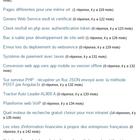
mois)
Pages différentes pour une même url.
(1 réponse, il y a 119 mois)
Genero Web Service wsdl et certificat
(0 réponse, il y a 122 mois)
Client restfull en php avec authentification token
(0 réponse, il y a 123 mois)
Bac à sable pour développement de site web
(1 réponse, il y a 126 mois)
Erreur lors du deploiement du webservice
(0 réponse, il y a 129 mois)
Système de paiement avec taxes
(0 réponse, il y a 131 mois)
Conversion web app vers app mobile ou version offline
(0 réponse, il y a 132
mois)
Sur serveur PHP : récupérer un flux JSON envoyé avec la méthode
POST par AngularJs
(0 réponse, il y a 132 mois)
Tracker Auto Leader AL900 A
(0 réponse, il y a 133 mois)
Plateforme web VoIP
(0 réponse, il y a 134 mois)
Quel moteur de recherche gratuit choisir pour mon intranet
(14 réponses, il y
a 135 mois)
Les sites d'information financière à propos des entreprises françaises
(0
réponse, il y a 142 mois)