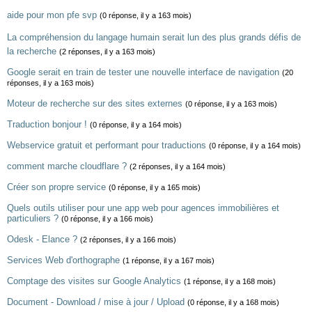
aide pour mon pfe svp
(0 réponse, il y a 163 mois)
La compréhension du langage humain serait lun des plus grands défis de
la recherche
(2 réponses, il y a 163 mois)
Google serait en train de tester une nouvelle interface de navigation
(20
réponses, il y a 163 mois)
Moteur de recherche sur des sites externes
(0 réponse, il y a 163 mois)
Traduction bonjour !
(0 réponse, il y a 164 mois)
Webservice gratuit et performant pour traductions
(0 réponse, il y a 164 mois)
comment marche cloudflare ?
(2 réponses, il y a 164 mois)
Créer son propre service
(0 réponse, il y a 165 mois)
Quels outils utiliser pour une app web pour agences immobilières et
particuliers ?
(0 réponse, il y a 166 mois)
Odesk - Elance ?
(2 réponses, il y a 166 mois)
Services Web d'orthographe
(1 réponse, il y a 167 mois)
Comptage des visites sur Google Analytics
(1 réponse, il y a 168 mois)
Document - Download / mise à jour / Upload
(0 réponse, il y a 168 mois)