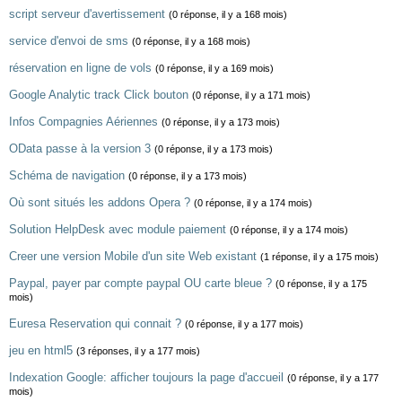
script serveur d'avertissement
(0 réponse, il y a 168 mois)
service d'envoi de sms
(0 réponse, il y a 168 mois)
réservation en ligne de vols
(0 réponse, il y a 169 mois)
Google Analytic track Click bouton
(0 réponse, il y a 171 mois)
Infos Compagnies Aériennes
(0 réponse, il y a 173 mois)
OData passe à la version 3
(0 réponse, il y a 173 mois)
Schéma de navigation
(0 réponse, il y a 173 mois)
Où sont situés les addons Opera ?
(0 réponse, il y a 174 mois)
Solution HelpDesk avec module paiement
(0 réponse, il y a 174 mois)
Creer une version Mobile d'un site Web existant
(1 réponse, il y a 175 mois)
Paypal, payer par compte paypal OU carte bleue ?
(0 réponse, il y a 175
mois)
Euresa Reservation qui connait ?
(0 réponse, il y a 177 mois)
jeu en html5
(3 réponses, il y a 177 mois)
Indexation Google: afficher toujours la page d'accueil
(0 réponse, il y a 177
mois)