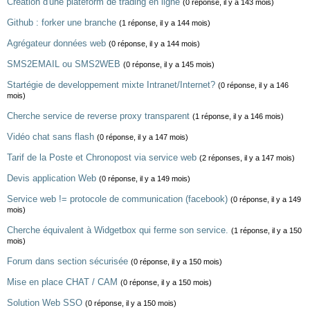
Création d'une plateform de trading en ligne
(0 réponse, il y a 143 mois)
Github : forker une branche
(1 réponse, il y a 144 mois)
Agrégateur données web
(0 réponse, il y a 144 mois)
SMS2EMAIL ou SMS2WEB
(0 réponse, il y a 145 mois)
Startégie de developpement mixte Intranet/Internet?
(0 réponse, il y a 146
mois)
Cherche service de reverse proxy transparent
(1 réponse, il y a 146 mois)
Vidéo chat sans flash
(0 réponse, il y a 147 mois)
Tarif de la Poste et Chronopost via service web
(2 réponses, il y a 147 mois)
Devis application Web
(0 réponse, il y a 149 mois)
Service web != protocole de communication (facebook)
(0 réponse, il y a 149
mois)
Cherche équivalent à Widgetbox qui ferme son service.
(1 réponse, il y a 150
mois)
Forum dans section sécurisée
(0 réponse, il y a 150 mois)
Mise en place CHAT / CAM
(0 réponse, il y a 150 mois)
Solution Web SSO
(0 réponse, il y a 150 mois)