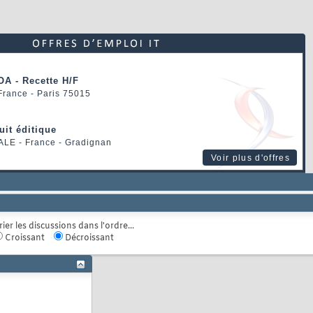
OA - Recette H/F
 France - Paris 75015
uit éditique
ALE
- France - Gradignan
Voir plus d'offres
rier les discussions dans l'ordre...
Croissant
Décroissant