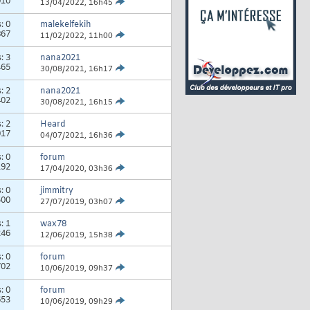
010
13/04/2022,
16h45
s:
0
malekelfekih
867
11/02/2022,
11h00
s:
3
nana2021
465
30/08/2021,
16h17
s:
2
nana2021
402
30/08/2021,
16h15
s:
2
Heard
017
04/07/2021,
16h36
s:
0
forum
192
17/04/2020,
03h36
s:
0
jimmitry
500
27/07/2019,
03h07
s:
1
wax78
246
12/06/2019,
15h38
s:
0
forum
702
10/06/2019,
09h37
s:
0
forum
653
10/06/2019,
09h29