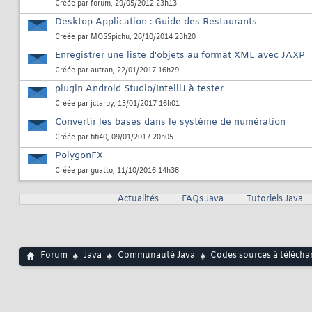
Créée par
forum
, 29/05/2012 23h13
Desktop Application : Guide des Restaurants
Créée par
MOSSpichu
, 26/10/2014 23h20
Enregistrer une liste d'objets au format XML avec JAXP
Créée par
autran
, 22/01/2017 16h29
plugin Android Studio/IntelliJ à tester
Créée par
jctarby
, 13/01/2017 16h01
Convertir les bases dans le système de numération
Créée par
fifi40
, 09/01/2017 20h05
PolygonFX
Créée par
guatto
, 11/10/2016 14h38
Actualités
FAQs Java
Tutoriels Java
Forum
Java
Communauté Java
Codes sources à télécha