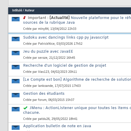
Intitulé
/
Auteur
Important :
[Actualité]
Nouvelle plateforme pour le réf
sources de la rubrique Java
Créée par
mlny84
, 13/04/2012 22h33
Sudoku avec dancings links cpp py javascript
Créée par
PatrickNice
, 03/03/2026 17h52
Jeu du puzzle avec JavaEE
Créée par
seroze
, 21/12/2022 16h45
Recherche d'un logiciel de gestion de projet
Créée par
lilas123
, 04/02/2023 20h11
[Le Compte est bon] Algorithme de recherche de solutio
Créée par
lankoande
, 17/07/2015 17h03
Gestion des étudiants
Créée par
forum
, 06/03/2015 15h37
JMenu : ActionListener unique pour toutes les items d
chacune.
Créée par
patdu26
, 29/05/2022 18h41
Application bulletin de note en Java