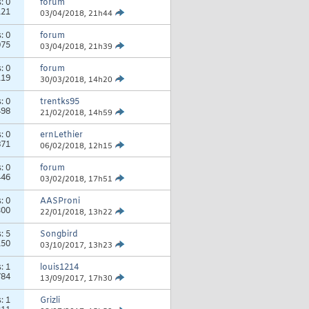
s:
0
forum
121
03/04/2018,
21h44
s:
0
forum
075
03/04/2018,
21h39
s:
0
forum
119
30/03/2018,
14h20
s:
0
trentks95
498
21/02/2018,
14h59
s:
0
ernLethier
871
06/02/2018,
12h15
s:
0
forum
446
03/02/2018,
17h51
s:
0
AASProni
300
22/01/2018,
13h22
s:
5
Songbird
150
03/10/2017,
13h23
s:
1
louis1214
784
13/09/2017,
17h30
s:
1
Grizli