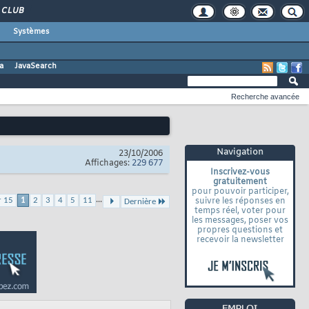
CLUB
Systèmes
a
JavaSearch
Recherche avancée
Navigation
23/10/2006
Affichages:
229 677
Inscrivez-vous
gratuitement
pour pouvoir participer,
...
r 15
1
2
3
4
5
11
suivre les réponses en
Dernière
temps réel, voter pour
les messages, poser vos
propres questions et
recevoir la newsletter