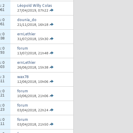
s:
2
Léopold Willy Colas
061
27/04/2019,
07h22
s:
0
dounia_do
361
21/11/2018,
16h18
s:
0
ernLethier
038
31/07/2018,
15h30
s:
0
forum
293
13/07/2018,
21h48
s:
0
ernLethier
303
26/06/2018,
15h38
s:
3
wax78
611
12/06/2018,
10h06
s:
0
forum
221
10/06/2018,
21h06
s:
0
forum
423
03/04/2018,
22h24
s:
0
forum
211
03/04/2018,
21h50