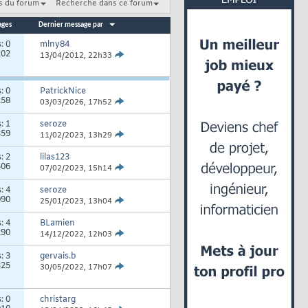
s du forum
Recherche dans ce forum
ages
Dernier message par
s:
0
mlny84
202
13/04/2012,
22h33
s:
0
PatrickNice
258
03/03/2026,
17h52
s:
1
seroze
359
11/02/2023,
13h29
s:
2
lilas123
506
07/02/2023,
15h14
s:
4
seroze
090
25/01/2023,
13h04
s:
4
BLamien
290
14/12/2022,
12h03
s:
3
gervais.b
325
30/05/2022,
17h07
s:
0
christarg