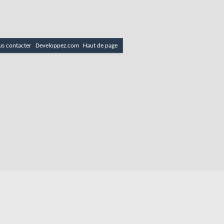
s contacter
Developpez.com
Haut de page
es
Politique de cookies