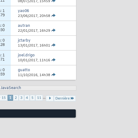
211
08/07/2017,
15h59
s:
1
yao06
479
23/06/2017,
20h58
s:
0
autran
030
22/01/2017,
16h29
s:
0
jctarby
428
13/01/2017,
16h01
s:
1
joel.drigo
571
10/01/2017,
11h16
s:
0
guatto
459
11/10/2016,
14h38
JavaSearch
...
r 15
1
2
3
4
5
11
Dernière