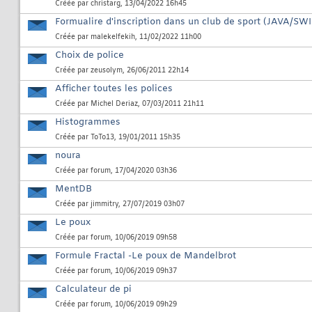
Créée par
christarg
, 13/04/2022 16h45
Formualire d'inscription dans un club de sport (JAVA/SW
Créée par
malekelfekih
, 11/02/2022 11h00
Choix de police
Créée par
zeusolym
, 26/06/2011 22h14
Afficher toutes les polices
Créée par
Michel Deriaz
, 07/03/2011 21h11
Histogrammes
Créée par
ToTo13
, 19/01/2011 15h35
noura
Créée par
forum
, 17/04/2020 03h36
MentDB
Créée par
jimmitry
, 27/07/2019 03h07
Le poux
Créée par
forum
, 10/06/2019 09h58
Formule Fractal -Le poux de Mandelbrot
Créée par
forum
, 10/06/2019 09h37
Calculateur de pi
Créée par
forum
, 10/06/2019 09h29