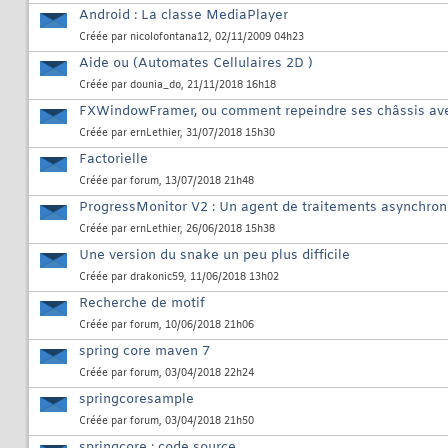
Android : La classe MediaPlayer
Créée par
nicolofontana12
, 02/11/2009 04h23
Aide ou (Automates Cellulaires 2D )
Créée par
dounia_do
, 21/11/2018 16h18
FXWindowFramer, ou comment repeindre ses châssis ave
Créée par
ernLethier
, 31/07/2018 15h30
Factorielle
Créée par
forum
, 13/07/2018 21h48
ProgressMonitor V2 : Un agent de traitements asynchro
Créée par
ernLethier
, 26/06/2018 15h38
Une version du snake un peu plus difficile
Créée par
drakonic59
, 11/06/2018 13h02
Recherche de motif
Créée par
forum
, 10/06/2018 21h06
spring core maven 7
Créée par
forum
, 03/04/2018 22h24
springcoresample
Créée par
forum
, 03/04/2018 21h50
springcore : code source