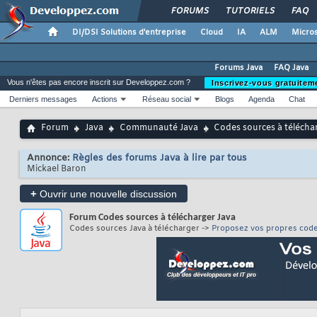
FORUMS
TUTORIELS
FAQ
DI/DSI Solutions d'entreprise
Cloud
IA
ALM
Micros
Forums Java
FAQ Java
Vous n'êtes pas encore inscrit sur Developpez.com ?
Inscrivez-vous gratuitem
Derniers messages
Actions
Réseau social
Blogs
Agenda
Chat
Forum
Java
Communauté Java
Codes sources à télécha
Annonce:
Règles des forums Java à lire par tous
Mickael Baron
+
Ouvrir une nouvelle discussion
Forum
Codes sources à télécharger Java
Codes sources Java à télécharger ->
Proposez vos propres cod