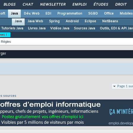
BLOGS
CHAT
NEWSLETTER
EMPLOI
ÉTUDES
DROIT
oft
Java
Dév. Web
EDI
Programmation
SGBD
Office
Mobiles
Java
Java Web
Spring
Android
Eclipse
NetBeans
Tutoriels Java
Livres Java
Vidéos Java
Sources Java
Outils, EDI & API Jav
ent !
Règles
rger
Page 1 su
es sources