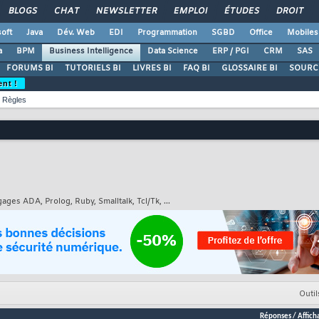
BLOGS
CHAT
NEWSLETTER
EMPLOI
ÉTUDES
DROIT
oft
Java
Dév. Web
EDI
Programmation
SGBD
Office
Mobiles
a
BPM
Business Intelligence
Data Science
ERP / PGI
CRM
SAS
FORUMS BI
TUTORIELS BI
LIVRES BI
FAQ BI
GLOSSAIRE BI
SOURCE
ent !
Règles
ages ADA, Prolog, Ruby, Smalltalk, Tcl/Tk, ...
Outil
Réponses
/
Affich