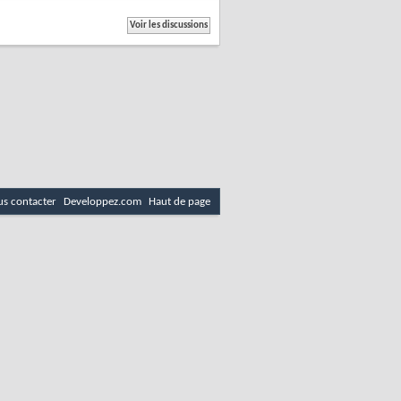
s contacter
Developpez.com
Haut de page