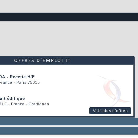
OA - Recette H/F
 France - Paris 75015
uit éditique
ALE
- France - Gradignan
Voir plus d'offres