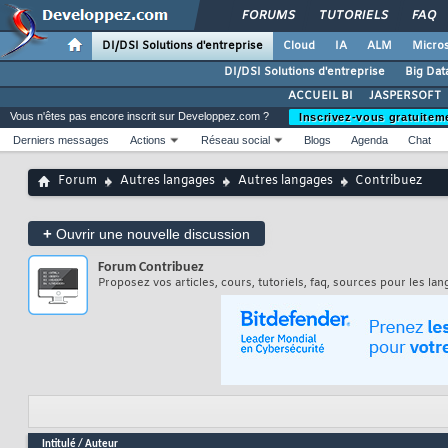
FORUMS
TUTORIELS
FAQ
DI/DSI Solutions d'entreprise
Cloud
IA
ALM
Micros
DI/DSI Solutions d'entreprise
Big Dat
ACCUEIL BI
JASPERSOFT
Vous n'êtes pas encore inscrit sur Developpez.com ?
Inscrivez-vous gratuitem
Derniers messages
Actions
Réseau social
Blogs
Agenda
Chat
Forum
Autres langages
Autres langages
Contribuez
+
Ouvrir une nouvelle discussion
Forum
Contribuez
Proposez vos articles, cours, tutoriels, faq, sources pour les lang
Intitulé
/
Auteur