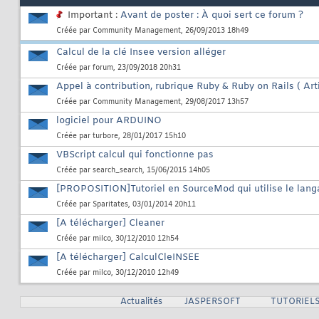
Important :
Avant de poster : À quoi sert ce forum ?
Créée par
Community Management
, 26/09/2013 18h49
Calcul de la clé Insee version alléger
Créée par
forum
, 23/09/2018 20h31
Appel à contribution, rubrique Ruby & Ruby on Rails ( Arti
Créée par
Community Management
, 29/08/2017 13h57
logiciel pour ARDUINO
Créée par
turbore
, 28/01/2017 15h10
VBScript calcul qui fonctionne pas
Créée par
search_search
, 15/06/2015 14h05
[PROPOSITION]Tutoriel en SourceMod qui utilise le la
Créée par
Sparitates
, 03/01/2014 20h11
[A télécharger] Cleaner
Créée par
milco
, 30/12/2010 12h54
[A télécharger] CalculCleINSEE
Créée par
milco
, 30/12/2010 12h49
Actualités
JASPERSOFT
TUTORIELS