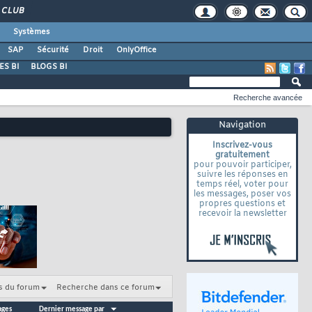
CLUB
Systèmes
SAP
Sécurité
Droit
OnlyOffice
S BI
BLOGS BI
Recherche avancée
Navigation
Inscrivez-vous
gratuitement
pour pouvoir participer,
suivre les réponses en
temps réel, voter pour
les messages, poser vos
propres questions et
recevoir la newsletter
s du forum
Recherche dans ce forum
ages
Dernier message par