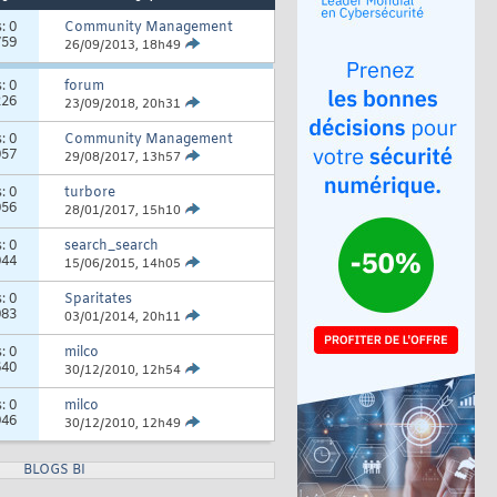
s:
0
Community Management
759
26/09/2013,
18h49
s:
0
forum
226
23/09/2018,
20h31
s:
0
Community Management
057
29/08/2017,
13h57
s:
0
turbore
056
28/01/2017,
15h10
s:
0
search_search
044
15/06/2015,
14h05
s:
0
Sparitates
083
03/01/2014,
20h11
s:
0
milco
640
30/12/2010,
12h54
s:
0
milco
946
30/12/2010,
12h49
BLOGS BI