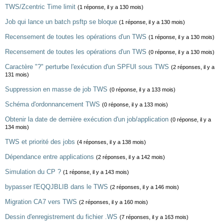
TWS/Zcentric Time limit
(1 réponse, il y a 130 mois)
Job qui lance un batch psftp se bloque
(1 réponse, il y a 130 mois)
Recensement de toutes les opérations d'un TWS
(1 réponse, il y a 130 mois)
Recensement de toutes les opérations d'un TWS
(0 réponse, il y a 130 mois)
Caractère "?" perturbe l'exécution d'un SPFUI sous TWS
(2 réponses, il y a
131 mois)
Suppression en masse de job TWS
(0 réponse, il y a 133 mois)
Schéma d'ordonnancement TWS
(0 réponse, il y a 133 mois)
Obtenir la date de dernière exécution d'un job/application
(0 réponse, il y a
134 mois)
TWS et priorité des jobs
(4 réponses, il y a 138 mois)
Dépendance entre applications
(2 réponses, il y a 142 mois)
Simulation du CP ?
(1 réponse, il y a 143 mois)
bypasser l'EQQJBLIB dans le TWS
(2 réponses, il y a 146 mois)
Migration CA7 vers TWS
(2 réponses, il y a 160 mois)
Dessin d'enregistrement du fichier .WS
(7 réponses, il y a 163 mois)