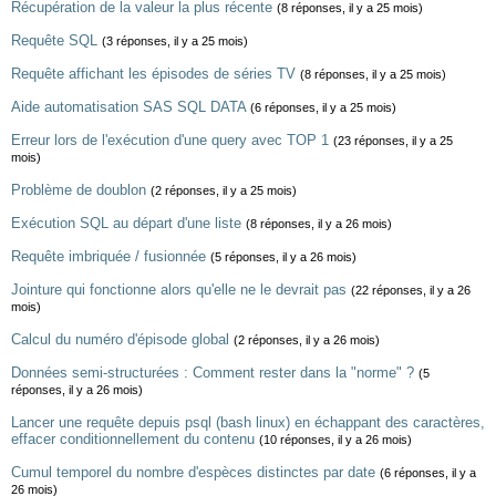
Récupération de la valeur la plus récente
(8 réponses, il y a 25 mois)
Requête SQL
(3 réponses, il y a 25 mois)
Requête affichant les épisodes de séries TV
(8 réponses, il y a 25 mois)
Aide automatisation SAS SQL DATA
(6 réponses, il y a 25 mois)
Erreur lors de l'exécution d'une query avec TOP 1
(23 réponses, il y a 25
mois)
Problème de doublon
(2 réponses, il y a 25 mois)
Exécution SQL au départ d'une liste
(8 réponses, il y a 26 mois)
Requête imbriquée / fusionnée
(5 réponses, il y a 26 mois)
Jointure qui fonctionne alors qu'elle ne le devrait pas
(22 réponses, il y a 26
mois)
Calcul du numéro d'épisode global
(2 réponses, il y a 26 mois)
Données semi-structurées : Comment rester dans la "norme" ?
(5
réponses, il y a 26 mois)
Lancer une requête depuis psql (bash linux) en échappant des caractères,
effacer conditionnellement du contenu
(10 réponses, il y a 26 mois)
Cumul temporel du nombre d'espèces distinctes par date
(6 réponses, il y a
26 mois)