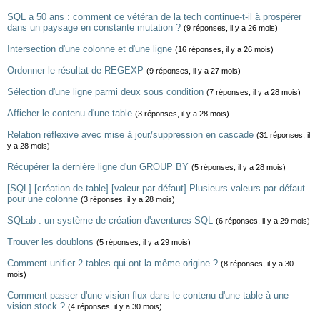
SQL a 50 ans : comment ce vétéran de la tech continue-t-il à prospérer
dans un paysage en constante mutation ?
(9 réponses, il y a 26 mois)
Intersection d'une colonne et d'une ligne
(16 réponses, il y a 26 mois)
Ordonner le résultat de REGEXP
(9 réponses, il y a 27 mois)
Sélection d'une ligne parmi deux sous condition
(7 réponses, il y a 28 mois)
Afficher le contenu d'une table
(3 réponses, il y a 28 mois)
Relation réflexive avec mise à jour/suppression en cascade
(31 réponses, il
y a 28 mois)
Récupérer la dernière ligne d'un GROUP BY
(5 réponses, il y a 28 mois)
[SQL] [création de table] [valeur par défaut] Plusieurs valeurs par défaut
pour une colonne
(3 réponses, il y a 28 mois)
SQLab : un système de création d'aventures SQL
(6 réponses, il y a 29 mois)
Trouver les doublons
(5 réponses, il y a 29 mois)
Comment unifier 2 tables qui ont la même origine ?
(8 réponses, il y a 30
mois)
Comment passer d'une vision flux dans le contenu d'une table à une
vision stock ?
(4 réponses, il y a 30 mois)