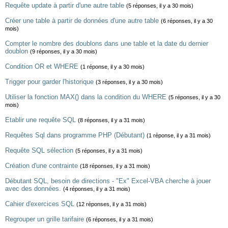
Requête update à partir d'une autre table
(5 réponses, il y a 30 mois)
Créer une table à partir de données d'une autre table
(6 réponses, il y a 30
mois)
Compter le nombre des doublons dans une table et la date du dernier
doublon
(9 réponses, il y a 30 mois)
Condition OR et WHERE
(1 réponse, il y a 30 mois)
Trigger pour garder l'historique
(3 réponses, il y a 30 mois)
Utiliser la fonction MAX() dans la condition du WHERE
(5 réponses, il y a 30
mois)
Etablir une requête SQL
(8 réponses, il y a 31 mois)
Requêtes Sql dans programme PHP (Débutant)
(1 réponse, il y a 31 mois)
Requête SQL sélection
(5 réponses, il y a 31 mois)
Création d'une contrainte
(18 réponses, il y a 31 mois)
Débutant SQL, besoin de directions - "Ex" Excel-VBA cherche à jouer
avec des données.
(4 réponses, il y a 31 mois)
Cahier d'exercices SQL
(12 réponses, il y a 31 mois)
Regrouper un grille tarifaire
(6 réponses, il y a 31 mois)