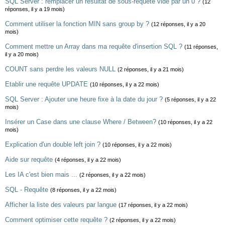
SQL Server : remplacer un résultat de sous-requête vide par un 0 ?
(12
réponses, il y a 19 mois)
Comment utiliser la fonction MIN sans group by ?
(12 réponses, il y a 20
mois)
Comment mettre un Array dans ma requête d'insertion SQL ?
(11 réponses,
il y a 20 mois)
COUNT sans perdre les valeurs NULL
(2 réponses, il y a 21 mois)
Etablir une requête UPDATE
(10 réponses, il y a 22 mois)
SQL Server : Ajouter une heure fixe à la date du jour ?
(5 réponses, il y a 22
mois)
Insérer un Case dans une clause Where / Between?
(10 réponses, il y a 22
mois)
Explication d'un double left join ?
(10 réponses, il y a 22 mois)
Aide sur requête
(4 réponses, il y a 22 mois)
Les IA c'est bien mais ...
(2 réponses, il y a 22 mois)
SQL - Requête
(8 réponses, il y a 22 mois)
Afficher la liste des valeurs par langue
(17 réponses, il y a 22 mois)
Comment optimiser cette requête ?
(2 réponses, il y a 22 mois)