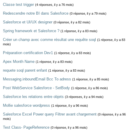
Classe test trigger
(4 réponses, il y a 76 mois)
Redescendre notre BI dans Salesforce
(0 réponse, il y a 79 mois)
Salesforce et UI/UX designer
(0 réponse, il y a 82 mois)
Spring framework et Salesforce ?
(1 réponse, il y a 83 mois)
Créer un champ avec comme résultat une requête soql
(1 réponse, il y a 83
mois)
Préparation certification Dev1
(1 réponse, il y a 83 mois)
Apex Month Name
(1 réponse, il y a 83 mois)
requete soql parent enfant
(1 réponse, il y a 83 mois)
Messaging.inboundEmail Bcc To adress
(1 réponse, il y a 85 mois)
Post WebService Salesforce - SetBody
(1 réponse, il y a 86 mois)
Salesforce les relations entre objets
(3 réponses, il y a 94 mois)
Mollie salesforce wordpress
(1 réponse, il y a 96 mois)
Salesforce Excel Power query Filtrer avant chargement
(0 réponse, il y a 96
mois)
Test Class- PageReference
(0 réponse, il y a 96 mois)