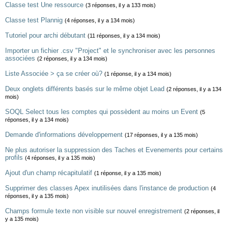
Classe test Une ressource
(3 réponses, il y a 133 mois)
Classe test Plannig
(4 réponses, il y a 134 mois)
Tutoriel pour archi débutant
(11 réponses, il y a 134 mois)
Importer un fichier .csv "Project" et le synchroniser avec les personnes
associées
(2 réponses, il y a 134 mois)
Liste Associée > ça se créer où?
(1 réponse, il y a 134 mois)
Deux onglets différents basés sur le même objet Lead
(2 réponses, il y a 134
mois)
SOQL Select tous les comptes qui possèdent au moins un Event
(5
réponses, il y a 134 mois)
Demande d'informations développement
(17 réponses, il y a 135 mois)
Ne plus autoriser la suppression des Taches et Evenements pour certains
profils
(4 réponses, il y a 135 mois)
Ajout d'un champ récapitulatif
(1 réponse, il y a 135 mois)
Supprimer des classes Apex inutilisées dans l'instance de production
(4
réponses, il y a 135 mois)
Champs formule texte non visible sur nouvel enregistrement
(2 réponses, il
y a 135 mois)