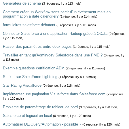
Générateur de schéma
(3 réponses, il y a 113 mois)
Comment créer un Workflow sans partir d'un événement mais en
programmation à date calendrier?
(1 réponse, il y a 114 mois)
formulaires salesforce débutant
(3 réponses, il y a 115 mois)
Connecter Salesforce à une application Hadoop grâce à OData
(0 réponse,
il y a 115 mois)
Passer des paramètres entre deux pages
(1 réponse, il y a 115 mois)
Travailler en tant qu'Admin/dev Salesforce dans une PME ?
(0 réponse, il y
a 115 mois)
Exemple questions certification ADM
(2 réponses, il y a 115 mois)
Stick it sur SalesForce Lightning
(1 réponse, il y a 118 mois)
Star Rating Visualforce
(0 réponse, il y a 118 mois)
Implémenter une pagination Visualforce dans Salesforce.com
(2 réponses,
il y a 120 mois)
Probleme de paramétrage de tableau de bord
(3 réponses, il y a 120 mois)
Salesforce et logiciel en local
(0 réponse, il y a 120 mois)
Automatiser DE/Query/Automation - possible ?
(0 réponse, il y a 120 mois)