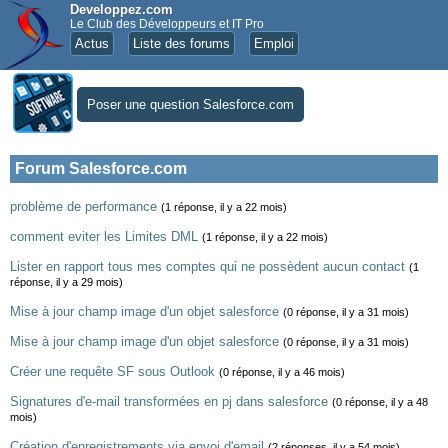
Developpez.com
Le Club des Développeurs et IT Pro
Actus
Liste des forums
Emploi
Poser une question Salesforce.com
Forum Salesforce.com
problème de performance
(1 réponse, il y a 22 mois)
comment eviter les Limites DML
(1 réponse, il y a 22 mois)
Lister en rapport tous mes comptes qui ne possèdent aucun contact
(1
réponse, il y a 29 mois)
Mise à jour champ image d'un objet salesforce
(0 réponse, il y a 31 mois)
Mise à jour champ image d'un objet salesforce
(0 réponse, il y a 31 mois)
Créer une requête SF sous Outlook
(0 réponse, il y a 46 mois)
Signatures d'e-mail transformées en pj dans salesforce
(0 réponse, il y a 48
mois)
Création d'enregistrements via envoi d'email
(2 réponses, il y a 54 mois)