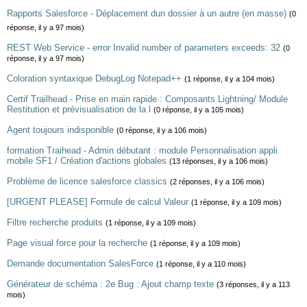
Rapports Salesforce - Déplacement dun dossier à un autre (en masse)
(0
réponse, il y a 97 mois)
REST Web Service - error Invalid number of parameters exceeds: 32
(0
réponse, il y a 97 mois)
Coloration syntaxique DebugLog Notepad++
(1 réponse, il y a 104 mois)
Certif Trailhead - Prise en main rapide : Composants Lightning/ Module
Restitution et prévisualisation de la l
(0 réponse, il y a 105 mois)
Agent toujours indisponible
(0 réponse, il y a 106 mois)
formation Traihead - Admin débutant : module Personnalisation appli
mobile SF1 / Création d'actions globales
(13 réponses, il y a 106 mois)
Problème de licence salesforce classics
(2 réponses, il y a 106 mois)
[URGENT PLEASE] Formule de calcul Valeur
(1 réponse, il y a 109 mois)
Filtre recherche produits
(1 réponse, il y a 109 mois)
Page visual force pour la recherche
(1 réponse, il y a 109 mois)
Demande documentation SalesForce
(1 réponse, il y a 110 mois)
Générateur de schéma : 2e Bug : Ajout champ texte
(3 réponses, il y a 113
mois)