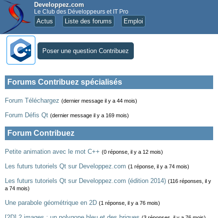
Developpez.com
Le Club des Développeurs et IT Pro
Actus
Liste des forums
Emploi
Poser une question Contribuez
Forums Contribuez spécialisés
Forum Téléchargez
(dernier message il y a 44 mois)
Forum Défis Qt
(dernier message il y a 169 mois)
Forum Contribuez
Petite animation avec le mot C++
(0 réponse, il y a 12 mois)
Les futurs tutoriels Qt sur Developpez.com
(1 réponse, il y a 74 mois)
Les futurs tutoriels Qt sur Developpez.com (édition 2014)
(116 réponses, il y
a 74 mois)
Une parabole géométrique en 2D
(1 réponse, il y a 76 mois)
[2D] 2 images : un polygone bleu et des briques
(3 réponses, il y a 76 mois)