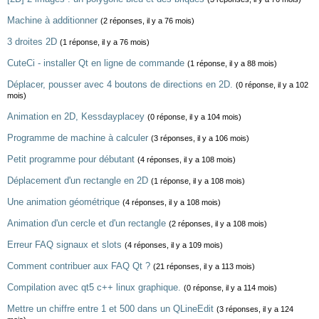
Machine à additionner
(2 réponses, il y a 76 mois)
3 droites 2D
(1 réponse, il y a 76 mois)
CuteCi - installer Qt en ligne de commande
(1 réponse, il y a 88 mois)
Déplacer, pousser avec 4 boutons de directions en 2D.
(0 réponse, il y a 102
mois)
Animation en 2D, Kessdayplacey
(0 réponse, il y a 104 mois)
Programme de machine à calculer
(3 réponses, il y a 106 mois)
Petit programme pour débutant
(4 réponses, il y a 108 mois)
Déplacement d'un rectangle en 2D
(1 réponse, il y a 108 mois)
Une animation géométrique
(4 réponses, il y a 108 mois)
Animation d'un cercle et d'un rectangle
(2 réponses, il y a 108 mois)
Erreur FAQ signaux et slots
(4 réponses, il y a 109 mois)
Comment contribuer aux FAQ Qt ?
(21 réponses, il y a 113 mois)
Compilation avec qt5 c++ linux graphique.
(0 réponse, il y a 114 mois)
Mettre un chiffre entre 1 et 500 dans un QLineEdit
(3 réponses, il y a 124