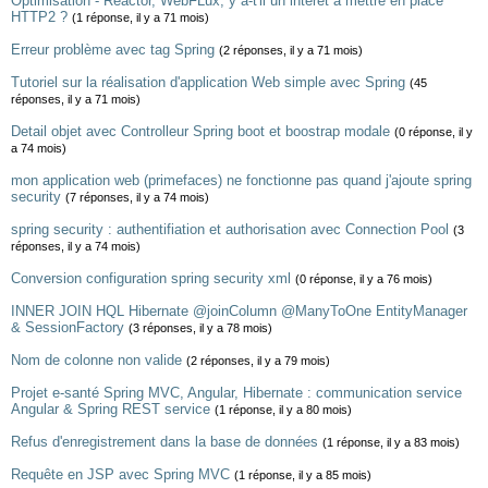
Optimisation - Reactor, WebFLux, y a-t'il un intérêt à mettre en place
HTTP2 ?
(1 réponse, il y a 71 mois)
Erreur problème avec tag Spring
(2 réponses, il y a 71 mois)
Tutoriel sur la réalisation d'application Web simple avec Spring
(45
réponses, il y a 71 mois)
Detail objet avec Controlleur Spring boot et boostrap modale
(0 réponse, il y
a 74 mois)
mon application web (primefaces) ne fonctionne pas quand j'ajoute spring
security
(7 réponses, il y a 74 mois)
spring security : authentifiation et authorisation avec Connection Pool
(3
réponses, il y a 74 mois)
Conversion configuration spring security xml
(0 réponse, il y a 76 mois)
INNER JOIN HQL Hibernate @joinColumn @ManyToOne EntityManager
& SessionFactory
(3 réponses, il y a 78 mois)
Nom de colonne non valide
(2 réponses, il y a 79 mois)
Projet e-santé Spring MVC, Angular, Hibernate : communication service
Angular & Spring REST service
(1 réponse, il y a 80 mois)
Refus d'enregistrement dans la base de données
(1 réponse, il y a 83 mois)
Requête en JSP avec Spring MVC
(1 réponse, il y a 85 mois)