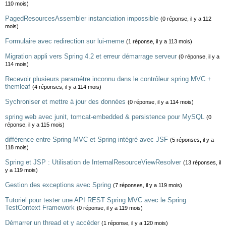
110 mois)
PagedResourcesAssembler instanciation impossible
(0 réponse, il y a 112
mois)
Formulaire avec redirection sur lui-meme
(1 réponse, il y a 113 mois)
Migration appli vers Spring 4.2 et erreur démarrage serveur
(0 réponse, il y a
114 mois)
Recevoir plusieurs paramétre inconnu dans le contrôleur spring MVC +
themleaf
(4 réponses, il y a 114 mois)
Sychroniser et mettre à jour des données
(0 réponse, il y a 114 mois)
spring web avec junit, tomcat-embedded & persistence pour MySQL
(0
réponse, il y a 115 mois)
différence entre Spring MVC et Spring intégré avec JSF
(5 réponses, il y a
118 mois)
Spring et JSP : Utilisation de InternalResourceViewResolver
(13 réponses, il
y a 119 mois)
Gestion des exceptions avec Spring
(7 réponses, il y a 119 mois)
Tutoriel pour tester une API REST Spring MVC avec le Spring
TestContext Framework
(0 réponse, il y a 119 mois)
Démarrer un thread et y accéder
(1 réponse, il y a 120 mois)