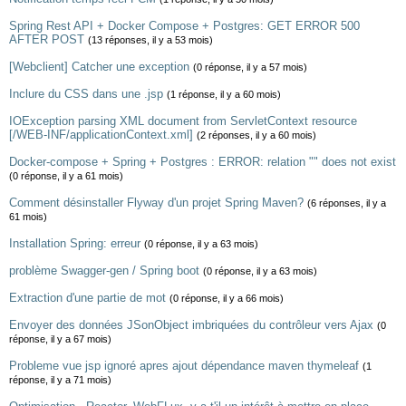
Spring Rest API + Docker Compose + Postgres: GET ERROR 500
AFTER POST
(13 réponses, il y a 53 mois)
[Webclient] Catcher une exception
(0 réponse, il y a 57 mois)
Inclure du CSS dans une .jsp
(1 réponse, il y a 60 mois)
IOException parsing XML document from ServletContext resource
[/WEB-INF/applicationContext.xml]
(2 réponses, il y a 60 mois)
Docker-compose + Spring + Postgres : ERROR: relation "" does not exist
(0 réponse, il y a 61 mois)
Comment désinstaller Flyway d'un projet Spring Maven?
(6 réponses, il y a
61 mois)
Installation Spring: erreur
(0 réponse, il y a 63 mois)
problème Swagger-gen / Spring boot
(0 réponse, il y a 63 mois)
Extraction d'une partie de mot
(0 réponse, il y a 66 mois)
Envoyer des données JSonObject imbriquées du contrôleur vers Ajax
(0
réponse, il y a 67 mois)
Probleme vue jsp ignoré apres ajout dépendance maven thymeleaf
(1
réponse, il y a 71 mois)