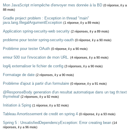
Mon JavaScript m'empêche d'envoyer mes donnée à la BD
(0 réponse, il y a
88 mois)
Gradle project problem : Exception in thread "main"
java.lang.IllegalArgumentException
(1 réponse, il y a 89 mois)
Application spring-security-web security
(2 réponses, il y a 89 mois)
probleme pour tester spring-security-oauth
(0 réponse, il y a 90 mois)
Problème pour tester OAuth
(0 réponse, il y a 90 mois)
erreur 500 sur l'invocation de mon URL.
(4 réponses, il y a 90 mois)
log4j externaliser le fichier de config
(3 réponses, il y a 90 mois)
Formatage de date
(2 réponses, il y a 90 mois)
Problème d'ajout à partir d'un formulaire
(0 réponse, il y a 91 mois)
@ResponseBody generation d'un resultat automatique dans un tag th:text
thymeleaf
(2 réponses, il y a 92 mois)
Initiation à Sping
(1 réponse, il y a 92 mois)
Tableau Amortissement de credit en spring 4
(0 réponse, il y a 93 mois)
Spring 5 : UnsatisfiedDependencyException: Error creating bean
(14
réponses, il y a 96 mois)