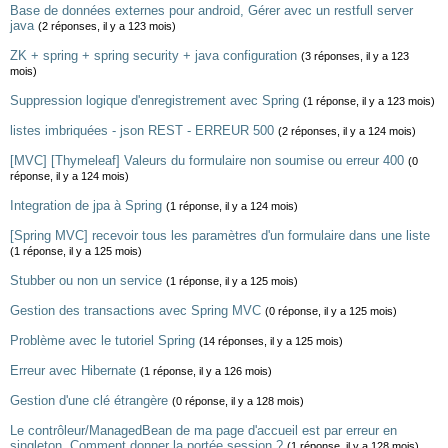
Base de données externes pour android, Gérer avec un restfull server
java
(2 réponses, il y a 123 mois)
ZK + spring + spring security + java configuration
(3 réponses, il y a 123
mois)
Suppression logique d'enregistrement avec Spring
(1 réponse, il y a 123 mois)
listes imbriquées - json REST - ERREUR 500
(2 réponses, il y a 124 mois)
[MVC] [Thymeleaf] Valeurs du formulaire non soumise ou erreur 400
(0
réponse, il y a 124 mois)
Integration de jpa à Spring
(1 réponse, il y a 124 mois)
[Spring MVC] recevoir tous les paramètres d'un formulaire dans une liste
(1 réponse, il y a 125 mois)
Stubber ou non un service
(1 réponse, il y a 125 mois)
Gestion des transactions avec Spring MVC
(0 réponse, il y a 125 mois)
Problème avec le tutoriel Spring
(14 réponses, il y a 125 mois)
Erreur avec Hibernate
(1 réponse, il y a 126 mois)
Gestion d'une clé étrangère
(0 réponse, il y a 128 mois)
Le contrôleur/ManagedBean de ma page d'accueil est par erreur en
singleton. Comment donner la portée session ?
(1 réponse, il y a 128 mois)