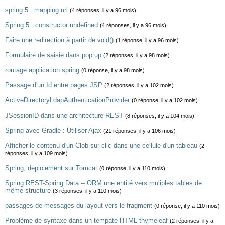
spring 5 : mapping url
(4 réponses, il y a 96 mois)
Spring 5 : constructor undefined
(4 réponses, il y a 96 mois)
Faire une redirection à partir de void()
(1 réponse, il y a 96 mois)
Formulaire de saisie dans pop up
(2 réponses, il y a 98 mois)
routage application spring
(0 réponse, il y a 98 mois)
Passage d'un Id entre pages JSP
(2 réponses, il y a 102 mois)
ActiveDirectoryLdapAuthenticationProvider
(0 réponse, il y a 102 mois)
JSessionID dans une architecture REST
(8 réponses, il y a 104 mois)
Spring avec Gradle : Utiliser Ajax
(21 réponses, il y a 106 mois)
Afficher le contenu d'un Clob sur clic dans une cellule d'un tableau
(2
réponses, il y a 109 mois)
Spring, deploiement sur Tomcat
(0 réponse, il y a 110 mois)
Spring REST-Spring Data -- ORM une entité vers muliples tables de
même structure
(3 réponses, il y a 110 mois)
passages de messages du layout vers le fragment
(0 réponse, il y a 110 mois)
Problème de syntaxe dans un tempate HTML thymeleaf
(2 réponses, il y a