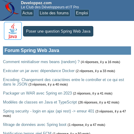
Developpez.com
Le Club des Développeurs et IT Pro
Actus
Liste des forums
Emploi
Poser une question Spring Web Java
Forum Spring Web Java
Comment reinitialiser mes beans (random) ?
(4 réponses, il y a 16 mois)
Exécuter un jar avec dépendance Docker
(2 réponses, il y a 33 mois)
Encoding: Changement des caractères entre le controller et ce qui est
dans le JSON
(3 réponses, il y a 40 mois)
Packager un WAR avec Spring en 2023
(2 réponses, il y a 41 mois)
Modèles de classes en Java et TypeScript
(26 réponses, il y a 42 mois)
Spring security - login en ajax (api rest) -> erreur 401
(3 réponses, il y a 47
mois)
filtrage de données avec Spring boot
(1 réponse, il y a 47 mois)
Notification temps réel FCM
(1 réponse, il y a 50 mois)