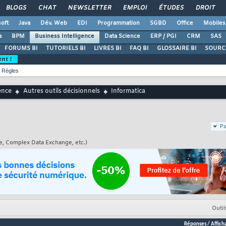
BLOGS
CHAT
NEWSLETTER
EMPLOI
ÉTUDES
DROIT
oft
Java
Dév. Web
EDI
Programmation
SGBD
Office
Mobiles
a
BPM
Business Intelligence
Data Science
ERP / PGI
CRM
SAS
FORUMS BI
TUTORIELS BI
LIVRES BI
FAQ BI
GLOSSAIRE BI
SOURCE
ent !
Règles
ence
Autres outils décisionnels
Informatica
Pa
, Complex Data Exchange, etc.)
Outil
Réponses
/
Affich