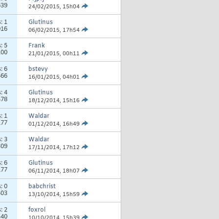
639
24/02/2015,
15h04
s:
1
Glutinus
016
06/02/2015,
17h54
s:
5
Frank
100
21/01/2015,
00h11
s:
6
bstevy
466
16/01/2015,
04h01
s:
4
Glutinus
478
18/12/2014,
15h16
s:
1
Waldar
177
01/12/2014,
16h49
s:
3
Waldar
309
17/11/2014,
17h12
s:
6
Glutinus
177
06/11/2014,
18h07
s:
0
babchrist
403
13/10/2014,
15h59
s:
2
foxrol
540
10/10/2014,
15h39