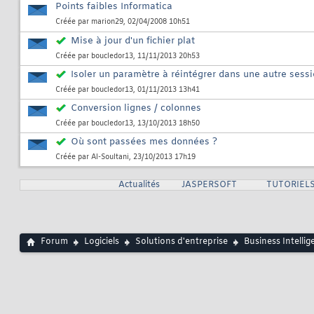
Points faibles Informatica
Créée par
marion29
, 02/04/2008 10h51
Mise à jour d'un fichier plat
Créée par
boucledor13
, 11/11/2013 20h53
Isoler un paramètre à réintégrer dans une autre sess
Créée par
boucledor13
, 01/11/2013 13h41
Conversion lignes / colonnes
Créée par
boucledor13
, 13/10/2013 18h50
Où sont passées mes données ?
Créée par
Al-Soultani
, 23/10/2013 17h19
Actualités
JASPERSOFT
TUTORIELS
Forum
Logiciels
Solutions d'entreprise
Business Intellig