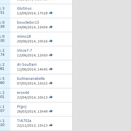
s:
3
Glutinus
351
12/09/2014,
17h18
s:
0
boucledor13
939
24/06/2014,
23h04
s:
0
mimo18
930
20/06/2014,
10h16
s:
2
Vince7-7
174
12/06/2014,
12h50
s:
2
Al-Soultani
081
11/06/2014,
14h45
s:
5
bulmananabelle
660
07/05/2014,
15h22
s:
2
erox44
501
22/04/2014,
10h13
s:
1
Prjprj
707
26/03/2014,
13h49
s:
1
TIA752a
010
22/11/2013,
15h13