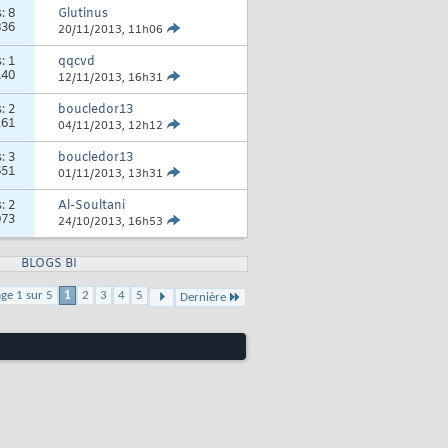
s:
8
Glutinus
836
20/11/2013,
11h06
s:
1
qqcvd
140
12/11/2013,
16h31
s:
2
boucledor13
161
04/11/2013,
12h12
s:
3
boucledor13
651
01/11/2013,
13h31
s:
2
Al-Soultani
073
24/10/2013,
16h53
BLOGS BI
ge 1 sur 5
1
2
3
4
5
Dernière