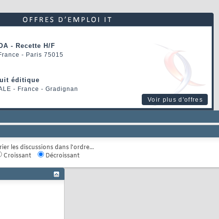
OA - Recette H/F
 France - Paris 75015
uit éditique
ALE
- France - Gradignan
Voir plus d'offres
rier les discussions dans l'ordre...
Croissant
Décroissant