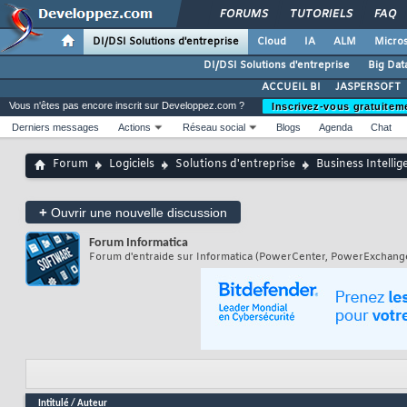
FORUMS
TUTORIELS
FAQ
DI/DSI Solutions d'entreprise
Cloud
IA
ALM
Micros
DI/DSI Solutions d'entreprise
Big Dat
ACCUEIL BI
JASPERSOFT
Vous n'êtes pas encore inscrit sur Developpez.com ?
Inscrivez-vous gratuitem
Derniers messages
Actions
Réseau social
Blogs
Agenda
Chat
Forum
Logiciels
Solutions d'entreprise
Business Intellig
+
Ouvrir une nouvelle discussion
Forum
Informatica
Forum d'entraide sur Informatica (PowerCenter, PowerExchange
Intitulé
/
Auteur