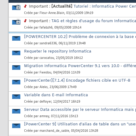
Important :
[Actualité]
Tutoriel : Informatica Power Ce
Créée par
Fleur-Anne.Blain
, 03/11/2009 19h19
Important :
TAG et règles d'usage du forum Informatic
Créée par
fafabzh6
, 09/05/2008 10h14
[POWERCENTER 10.2] Problème de connexion à la base d
Créée par
sandra6336
, 06/11/2019 13h48
Requeter le repository Informatica
Créée par
carocatou
, 23/05/2019 16h12
Migration Informatica PowerCenter 9.1 vers 10.0 - différe
Créée par
Fwedou
, 04/04/2016 11h39
[PowerCenter][7.1.4] Encodage fichiers cible en UTF-8
Créée par
Aleks
, 23/06/2009 17h49
Variable dans E-mail Informatica
Créée par
defloyer
, 12/04/2017 16h19
Serveur Data accessible par le serveur Informatica mais p
Créée par
amnay
, 07/11/2016 15h13
[PowerCenter 9] Utilisation d'alias de table dans un "user
Créée par
marchand_de_sable
, 05/04/2016 13h28