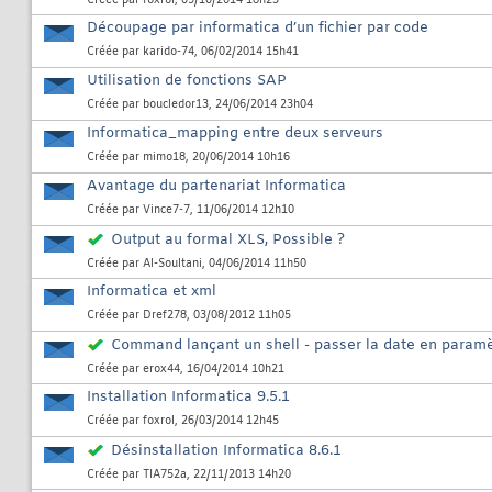
Créée par
foxrol
, 09/10/2014 18h23
Découpage par informatica d’un fichier par code
Créée par
karido-74
, 06/02/2014 15h41
Utilisation de fonctions SAP
Créée par
boucledor13
, 24/06/2014 23h04
Informatica_mapping entre deux serveurs
Créée par
mimo18
, 20/06/2014 10h16
Avantage du partenariat Informatica
Créée par
Vince7-7
, 11/06/2014 12h10
Output au formal XLS, Possible ?
Créée par
Al-Soultani
, 04/06/2014 11h50
Informatica et xml
Créée par
Dref278
, 03/08/2012 11h05
Command lançant un shell - passer la date en paramè
Créée par
erox44
, 16/04/2014 10h21
Installation Informatica 9.5.1
Créée par
foxrol
, 26/03/2014 12h45
Désinstallation Informatica 8.6.1
Créée par
TIA752a
, 22/11/2013 14h20