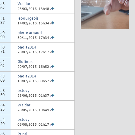
s:
5
Waldar
662
23/03/2016,
13h48
s:
1
lebourgeois
987
14/02/2016,
15h34
s:
0
pierre arnaud
890
30/11/2015,
17h34
s:
0
paola2014
871
28/07/2015,
17h17
s:
2
Glutinus
992
20/07/2015,
16h52
s:
3
paola2014
169
10/07/2015,
09h57
s:
8
bstevy
050
23/06/2015,
01h37
s:
4
Waldar
125
28/05/2015,
19h49
s:
4
bstevy
220
08/05/2015,
01h17
s:
6
Prjprj