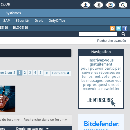
CLUB
Systèmes
SAP
Sécurité
Droit
OnlyOffice
S BI
BLOGS BI
Recherche avancée
Navigation
Inscrivez-vous
gratuitement
pour pouvoir participer,
suivre les réponses en
ge 1 sur 5
1
2
3
4
5
Dernière
temps réel, voter pour
les messages, poser vos
propres questions et
recevoir la newsletter
s du forum
Recherche dans ce forum
ages
Dernier message par