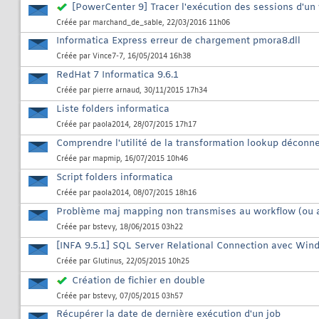
[PowerCenter 9] Tracer l'exécution des sessions d'un
Créée par
marchand_de_sable
, 22/03/2016 11h06
Informatica Express erreur de chargement pmora8.dll
Créée par
Vince7-7
, 16/05/2014 16h38
RedHat 7 Informatica 9.6.1
Créée par
pierre arnaud
, 30/11/2015 17h34
Liste folders informatica
Créée par
paola2014
, 28/07/2015 17h17
Comprendre l'utilité de la transformation lookup déconn
Créée par
mapmip
, 16/07/2015 10h46
Script folders informatica
Créée par
paola2014
, 08/07/2015 18h16
Problème maj mapping non transmises au workflow (ou a
Créée par
bstevy
, 18/06/2015 03h22
[INFA 9.5.1] SQL Server Relational Connection avec Win
Créée par
Glutinus
, 22/05/2015 10h25
Création de fichier en double
Créée par
bstevy
, 07/05/2015 03h57
Récupérer la date de dernière exécution d'un job