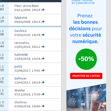
s:
0
Fleur-Anne.Blain
983
03/11/2009,
19h19
s:
0
fafabzh6
619
09/05/2008,
10h14
s:
1
DevNico
908
07/05/2020,
14h39
s:
0
carocatou
044
23/05/2019,
16h12
s:
1
halimb86
505
23/04/2018,
15h34
s:
1
jsd03
359
22/08/2017,
17h55
s:
0
defloyer
781
12/04/2017,
16h19
s:
1
Waldar
741
07/11/2016,
17h30
s:
3
Glutinus
652
07/04/2016,
14h00