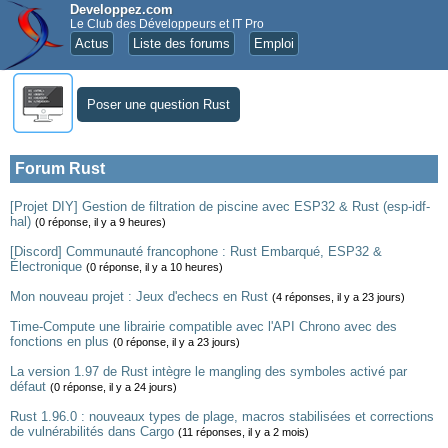
Developpez.com
Le Club des Développeurs et IT Pro
Actus
Liste des forums
Emploi
Poser une question Rust
Forum Rust
[Projet DIY] Gestion de filtration de piscine avec ESP32 & Rust (esp-idf-
hal)
(0 réponse, il y a 9 heures)
[Discord] Communauté francophone : Rust Embarqué, ESP32 &
Électronique
(0 réponse, il y a 10 heures)
Mon nouveau projet : Jeux d'echecs en Rust
(4 réponses, il y a 23 jours)
Time-Compute une librairie compatible avec l'API Chrono avec des
fonctions en plus
(0 réponse, il y a 23 jours)
La version 1.97 de Rust intègre le mangling des symboles activé par
défaut
(0 réponse, il y a 24 jours)
Rust 1.96.0 : nouveaux types de plage, macros stabilisées et corrections
de vulnérabilités dans Cargo
(11 réponses, il y a 2 mois)