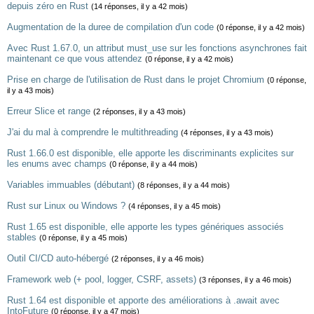
depuis zéro en Rust
(14 réponses, il y a 42 mois)
Augmentation de la duree de compilation d'un code
(0 réponse, il y a 42 mois)
Avec Rust 1.67.0, un attribut must_use sur les fonctions asynchrones fait
maintenant ce que vous attendez
(0 réponse, il y a 42 mois)
Prise en charge de l'utilisation de Rust dans le projet Chromium
(0 réponse,
il y a 43 mois)
Erreur Slice et range
(2 réponses, il y a 43 mois)
J'ai du mal à comprendre le multithreading
(4 réponses, il y a 43 mois)
Rust 1.66.0 est disponible, elle apporte les discriminants explicites sur
les enums avec champs
(0 réponse, il y a 44 mois)
Variables immuables (débutant)
(8 réponses, il y a 44 mois)
Rust sur Linux ou Windows ?
(4 réponses, il y a 45 mois)
Rust 1.65 est disponible, elle apporte les types génériques associés
stables
(0 réponse, il y a 45 mois)
Outil CI/CD auto-hébergé
(2 réponses, il y a 46 mois)
Framework web (+ pool, logger, CSRF, assets)
(3 réponses, il y a 46 mois)
Rust 1.64 est disponible et apporte des améliorations à .await avec
IntoFuture
(0 réponse, il y a 47 mois)