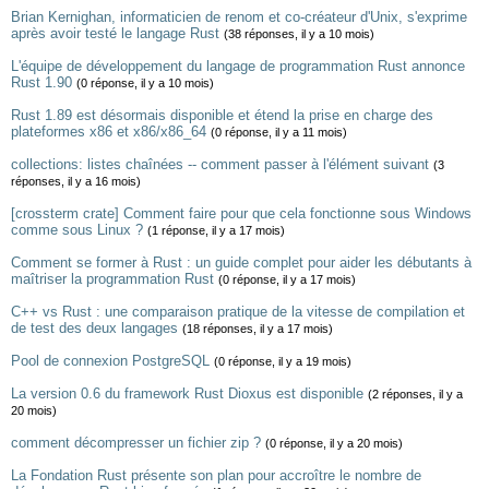
Brian Kernighan, informaticien de renom et co-créateur d'Unix, s'exprime
après avoir testé le langage Rust
(38 réponses, il y a 10 mois)
L'équipe de développement du langage de programmation Rust annonce
Rust 1.90
(0 réponse, il y a 10 mois)
Rust 1.89 est désormais disponible et étend la prise en charge des
plateformes x86 et x86/x86_64
(0 réponse, il y a 11 mois)
collections: listes chaînées -- comment passer à l'élément suivant
(3
réponses, il y a 16 mois)
[crossterm crate] Comment faire pour que cela fonctionne sous Windows
comme sous Linux ?
(1 réponse, il y a 17 mois)
Comment se former à Rust : un guide complet pour aider les débutants à
maîtriser la programmation Rust
(0 réponse, il y a 17 mois)
C++ vs Rust : une comparaison pratique de la vitesse de compilation et
de test des deux langages
(18 réponses, il y a 17 mois)
Pool de connexion PostgreSQL
(0 réponse, il y a 19 mois)
La version 0.6 du framework Rust Dioxus est disponible
(2 réponses, il y a
20 mois)
comment décompresser un fichier zip ?
(0 réponse, il y a 20 mois)
La Fondation Rust présente son plan pour accroître le nombre de