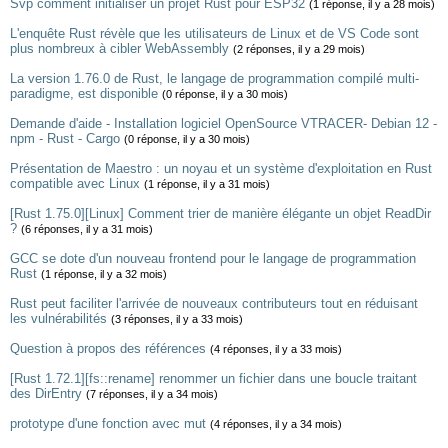
Svp comment initialiser un projet Rust pour ESP32
(1 réponse, il y a 28 mois)
L'enquête Rust révèle que les utilisateurs de Linux et de VS Code sont
plus nombreux à cibler WebAssembly
(2 réponses, il y a 29 mois)
La version 1.76.0 de Rust, le langage de programmation compilé multi-
paradigme, est disponible
(0 réponse, il y a 30 mois)
Demande d'aide - Installation logiciel OpenSource VTRACER- Debian 12 -
npm - Rust - Cargo
(0 réponse, il y a 30 mois)
Présentation de Maestro : un noyau et un système d'exploitation en Rust
compatible avec Linux
(1 réponse, il y a 31 mois)
[Rust 1.75.0][Linux] Comment trier de manière élégante un objet ReadDir
?
(6 réponses, il y a 31 mois)
GCC se dote d'un nouveau frontend pour le langage de programmation
Rust
(1 réponse, il y a 32 mois)
Rust peut faciliter l'arrivée de nouveaux contributeurs tout en réduisant
les vulnérabilités
(3 réponses, il y a 33 mois)
Question à propos des références
(4 réponses, il y a 33 mois)
[Rust 1.72.1][fs::rename] renommer un fichier dans une boucle traitant
des DirEntry
(7 réponses, il y a 34 mois)
prototype d'une fonction avec mut
(4 réponses, il y a 34 mois)