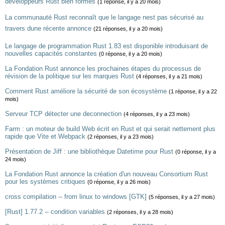
développeurs Rust bien formés
(1 réponse, il y a 20 mois)
La communauté Rust reconnaît que le langage nest pas sécurisé au
travers dune récente annonce
(21 réponses, il y a 20 mois)
Le langage de programmation Rust 1.83 est disponible introduisant de
nouvelles capacités constantes
(0 réponse, il y a 20 mois)
La Fondation Rust annonce les prochaines étapes du processus de
révision de la politique sur les marques Rust
(4 réponses, il y a 21 mois)
Comment Rust améliore la sécurité de son écosystème
(1 réponse, il y a 22
mois)
Serveur TCP détecter une deconnection
(4 réponses, il y a 23 mois)
Farm : un moteur de build Web écrit en Rust et qui serait nettement plus
rapide que Vite et Webpack
(2 réponses, il y a 23 mois)
Présentation de Jiff : une bibliothèque Datetime pour Rust
(0 réponse, il y a
24 mois)
La Fondation Rust annonce la création d'un nouveau Consortium Rust
pour les systèmes critiques
(0 réponse, il y a 26 mois)
cross compilation -- from linux to windows [GTK]
(5 réponses, il y a 27 mois)
[Rust] 1.77.2 -- condition variables
(2 réponses, il y a 28 mois)