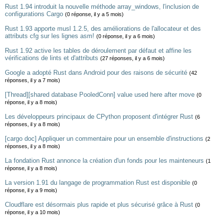
Rust 1.94 introduit la nouvelle méthode array_windows, l'inclusion de
configurations Cargo
(0 réponse, il y a 5 mois)
Rust 1.93 apporte musl 1.2.5, des améliorations de l'allocateur et des
attributs cfg sur les lignes asm!
(0 réponse, il y a 6 mois)
Rust 1.92 active les tables de déroulement par défaut et affine les
vérifications de lints et d'attributs
(27 réponses, il y a 6 mois)
Google a adopté Rust dans Android pour des raisons de sécurité
(42
réponses, il y a 7 mois)
[Thread][shared database PooledConn] value used here after move
(0
réponse, il y a 8 mois)
Les développeurs principaux de CPython proposent d'intégrer Rust
(6
réponses, il y a 8 mois)
[cargo doc] Appliquer un commentaire pour un ensemble d'instructions
(2
réponses, il y a 8 mois)
La fondation Rust annonce la création d'un fonds pour les mainteneurs
(1
réponse, il y a 8 mois)
La version 1.91 du langage de programmation Rust est disponible
(0
réponse, il y a 9 mois)
Cloudflare est désormais plus rapide et plus sécurisé grâce à Rust
(0
réponse, il y a 10 mois)