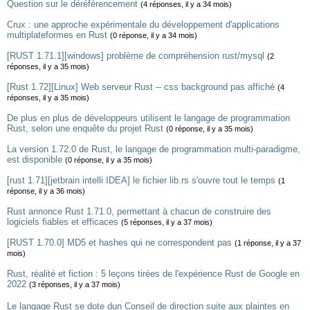
Question sur le déréférencement
(4 réponses, il y a 34 mois)
Crux : une approche expérimentale du développement d'applications
multiplateformes en Rust
(0 réponse, il y a 34 mois)
[RUST 1.71.1][windows] problème de compréhension rust/mysql
(2
réponses, il y a 35 mois)
[Rust 1.72][Linux] Web serveur Rust -- css background pas affiché
(4
réponses, il y a 35 mois)
De plus en plus de développeurs utilisent le langage de programmation
Rust, selon une enquête du projet Rust
(0 réponse, il y a 35 mois)
La version 1.72.0 de Rust, le langage de programmation multi-paradigme,
est disponible
(0 réponse, il y a 35 mois)
[rust 1.71][jetbrain intelli IDEA] le fichier lib.rs s'ouvre tout le temps
(1
réponse, il y a 36 mois)
Rust annonce Rust 1.71.0, permettant à chacun de construire des
logiciels fiables et efficaces
(5 réponses, il y a 37 mois)
[RUST 1.70.0] MD5 et hashes qui ne correspondent pas
(1 réponse, il y a 37
mois)
Rust, réalité et fiction : 5 leçons tirées de l'expérience Rust de Google en
2022
(3 réponses, il y a 37 mois)
Le langage Rust se dote dun Conseil de direction suite aux plaintes en