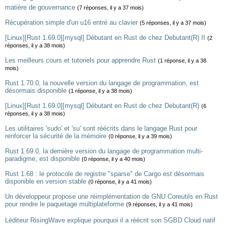
matière de gouvernance
(7 réponses, il y a 37 mois)
Récupération simple d'un u16 entré au clavier
(5 réponses, il y a 37 mois)
[Linux][Rust 1.69.0][mysql] Débutant en Rust de chez Debutant(R) II
(2
réponses, il y a 38 mois)
Les meilleurs cours et tutoriels pour apprendre Rust
(1 réponse, il y a 38
mois)
Rust 1.70.0, la nouvelle version du langage de programmation, est
désormais disponible
(1 réponse, il y a 38 mois)
[Linux][Rust 1.69.0][mysql] Débutant en Rust de chez Debutant(R)
(6
réponses, il y a 38 mois)
Les utilitaires 'sudo' et 'su' sont réécrits dans le langage Rust pour
renforcer la sécurité de la mémoire
(0 réponse, il y a 39 mois)
Rust 1.69.0, la dernière version du langage de programmation multi-
paradigme, est disponible
(0 réponse, il y a 40 mois)
Rust 1.68 : le protocole de registre "sparse" de Cargo est désormais
disponible en version stable
(0 réponse, il y a 41 mois)
Un développeur propose une réimplémentation de GNU Coreutils en Rust
pour rendre le paquetage multiplateforme
(9 réponses, il y a 41 mois)
Léditeur RisingWave explique pourquoi il a réécrit son SGBD Cloud natif