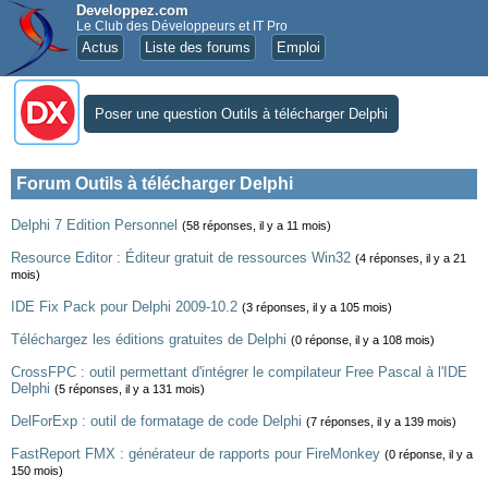
Developpez.com
Le Club des Développeurs et IT Pro
Actus
Liste des forums
Emploi
Poser une question Outils à télécharger Delphi
Forum Outils à télécharger Delphi
Delphi 7 Edition Personnel
(58 réponses, il y a 11 mois)
Resource Editor : Éditeur gratuit de ressources Win32
(4 réponses, il y a 21
mois)
IDE Fix Pack pour Delphi 2009-10.2
(3 réponses, il y a 105 mois)
Téléchargez les éditions gratuites de Delphi
(0 réponse, il y a 108 mois)
CrossFPC : outil permettant d'intégrer le compilateur Free Pascal à l'IDE
Delphi
(5 réponses, il y a 131 mois)
DelForExp : outil de formatage de code Delphi
(7 réponses, il y a 139 mois)
FastReport FMX : générateur de rapports pour FireMonkey
(0 réponse, il y a
150 mois)