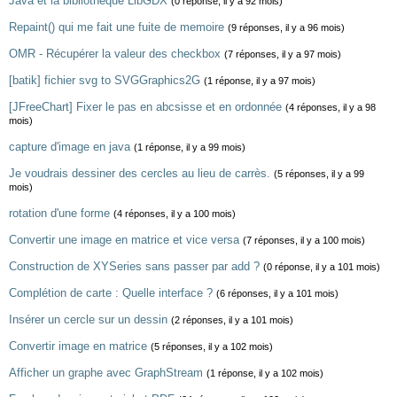
Java et la bibliothèque LibGDX
(0 réponse, il y a 92 mois)
Repaint() qui me fait une fuite de memoire
(9 réponses, il y a 96 mois)
OMR - Récupérer la valeur des checkbox
(7 réponses, il y a 97 mois)
[batik] fichier svg to SVGGraphics2G
(1 réponse, il y a 97 mois)
[JFreeChart] Fixer le pas en abcsisse et en ordonnée
(4 réponses, il y a 98
mois)
capture d'image en java
(1 réponse, il y a 99 mois)
Je voudrais dessiner des cercles au lieu de carrès.
(5 réponses, il y a 99
mois)
rotation d'une forme
(4 réponses, il y a 100 mois)
Convertir une image en matrice et vice versa
(7 réponses, il y a 100 mois)
Construction de XYSeries sans passer par add ?
(0 réponse, il y a 101 mois)
Complétion de carte : Quelle interface ?
(6 réponses, il y a 101 mois)
Insérer un cercle sur un dessin
(2 réponses, il y a 101 mois)
Convertir image en matrice
(5 réponses, il y a 102 mois)
Afficher un graphe avec GraphStream
(1 réponse, il y a 102 mois)