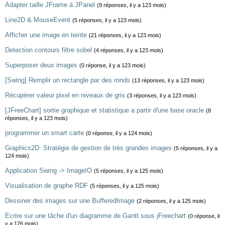
Adapter taille JFrame à JPanel
(9 réponses, il y a 123 mois)
Line2D & MouseEvent
(5 réponses, il y a 123 mois)
Afficher une image en teinte
(21 réponses, il y a 123 mois)
Detection contours filtre sobel
(4 réponses, il y a 123 mois)
Superposer deux images
(0 réponse, il y a 123 mois)
[Swing] Remplir un rectangle par des ronds
(13 réponses, il y a 123 mois)
Récupérer valeur pixel en niveaux de gris
(3 réponses, il y a 123 mois)
[JFreeChart] sortie graphique et statistique a partir d'une base oracle
(8
réponses, il y a 123 mois)
programmer un smart carte
(0 réponse, il y a 124 mois)
Graphics2D: Stratégie de gestion de très grandes images
(5 réponses, il y a
124 mois)
Application Swing -> ImageIO
(5 réponses, il y a 125 mois)
Visualisation de graphe RDF
(5 réponses, il y a 125 mois)
Dessiner des images sur une BufferedImage
(2 réponses, il y a 125 mois)
Ecrire sur une tâche d'un diagramme de Gantt sous jFreechart
(0 réponse, il
y a 126 mois)