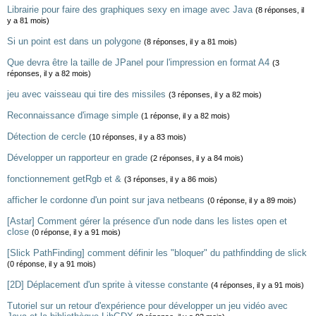
Librairie pour faire des graphiques sexy en image avec Java
(8 réponses, il
y a 81 mois)
Si un point est dans un polygone
(8 réponses, il y a 81 mois)
Que devra être la taille de JPanel pour l'impression en format A4
(3
réponses, il y a 82 mois)
jeu avec vaisseau qui tire des missiles
(3 réponses, il y a 82 mois)
Reconnaissance d'image simple
(1 réponse, il y a 82 mois)
Détection de cercle
(10 réponses, il y a 83 mois)
Développer un rapporteur en grade
(2 réponses, il y a 84 mois)
fonctionnement getRgb et &
(3 réponses, il y a 86 mois)
afficher le cordonne d'un point sur java netbeans
(0 réponse, il y a 89 mois)
[Astar] Comment gérer la présence d'un node dans les listes open et
close
(0 réponse, il y a 91 mois)
[Slick PathFinding] comment définir les "bloquer" du pathfindding de slick
(0 réponse, il y a 91 mois)
[2D] Déplacement d'un sprite à vitesse constante
(4 réponses, il y a 91 mois)
Tutoriel sur un retour d'expérience pour développer un jeu vidéo avec