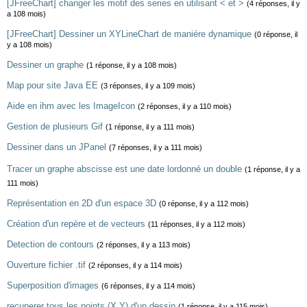
[JFreeChart] changer les motif des series en utilisant < et >
(4 réponses, il y
a 108 mois)
[JFreeChart] Dessiner un XYLineChart de maniére dynamique
(0 réponse, il
y a 108 mois)
Dessiner un graphe
(1 réponse, il y a 108 mois)
Map pour site Java EE
(3 réponses, il y a 109 mois)
Aide en ihm avec les ImageIcon
(2 réponses, il y a 110 mois)
Gestion de plusieurs Gif
(1 réponse, il y a 111 mois)
Dessiner dans un JPanel
(7 réponses, il y a 111 mois)
Tracer un graphe abscisse est une date lordonné un double
(1 réponse, il y a
111 mois)
Représentation en 2D d'un espace 3D
(0 réponse, il y a 112 mois)
Création d'un repère et de vecteurs
(11 réponses, il y a 112 mois)
Detection de contours
(2 réponses, il y a 113 mois)
Ouverture fichier .tif
(2 réponses, il y a 114 mois)
Superposition d'images
(6 réponses, il y a 114 mois)
recuperer tous les points (X,Y) d'un dessin
(1 réponse, il y a 115 mois)