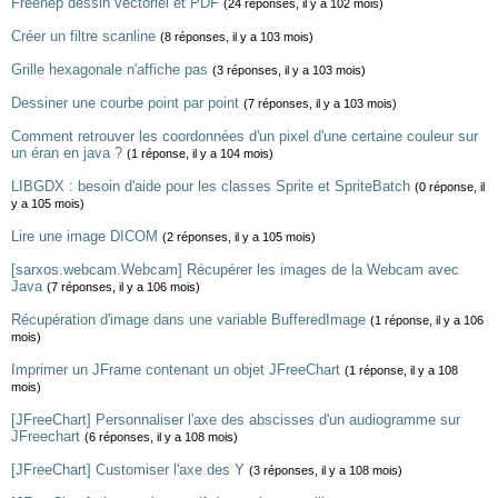
Freehep dessin vectoriel et PDF
(24 réponses, il y a 102 mois)
Créer un filtre scanline
(8 réponses, il y a 103 mois)
Grille hexagonale n'affiche pas
(3 réponses, il y a 103 mois)
Dessiner une courbe point par point
(7 réponses, il y a 103 mois)
Comment retrouver les coordonnées d'un pixel d'une certaine couleur sur
un éran en java ?
(1 réponse, il y a 104 mois)
LIBGDX : besoin d'aide pour les classes Sprite et SpriteBatch
(0 réponse, il
y a 105 mois)
Lire une image DICOM
(2 réponses, il y a 105 mois)
[sarxos.webcam.Webcam] Récupérer les images de la Webcam avec
Java
(7 réponses, il y a 106 mois)
Récupération d'image dans une variable BufferedImage
(1 réponse, il y a 106
mois)
Imprimer un JFrame contenant un objet JFreeChart
(1 réponse, il y a 108
mois)
[JFreeChart] Personnaliser l'axe des abscisses d'un audiogramme sur
JFreechart
(6 réponses, il y a 108 mois)
[JFreeChart] Customiser l'axe des Y
(3 réponses, il y a 108 mois)