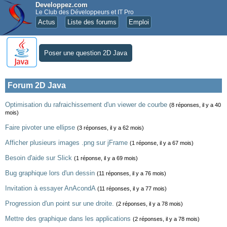
Developpez.com
Le Club des Développeurs et IT Pro
Actus
Liste des forums
Emploi
Poser une question 2D Java
Forum 2D Java
Optimisation du rafraichissement d'un viewer de courbe
(8 réponses, il y a 40
mois)
Faire pivoter une ellipse
(3 réponses, il y a 62 mois)
Afficher plusieurs images .png sur jFrame
(1 réponse, il y a 67 mois)
Besoin d'aide sur Slick
(1 réponse, il y a 69 mois)
Bug graphique lors d'un dessin
(11 réponses, il y a 76 mois)
Invitation à essayer AnAcondA
(11 réponses, il y a 77 mois)
Progression d'un point sur une droite.
(2 réponses, il y a 78 mois)
Mettre des graphique dans les applications
(2 réponses, il y a 78 mois)