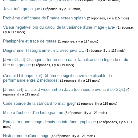
Java: idée graphique
(1 réponse, il y a 115 mois)
Problème d'affichage de l'image screen splash
(2 réponses, il y a 115 mois)
Valeur négative lors du calcul de la variance d'une image -java-
(1 réponse,
il y a 117 mois)
Planisphère et tracé de routes
(1 réponse, il y a 117 mois)
Diagramme, Histogramme , etc avec java EE
(1 réponse, il y a 117 mois)
[JFreeChart] Changer la forme de la date, la police de la légende et du
titre dun graphe
(3 réponses, il y a 119 mois)
(Android:bitmap/color) Différence significative inexplicable de
performance entre 2 méthodes:
(1 réponse, il y a 119 mois)
[Jfreechart] Utiliser JFreechart en Java (données provenant de SQL)
(0
réponse, il y a 119 mois)
Code source de la standard format'' jpeg''
(1 réponse, il y a 119 mois)
Mise à l'échelle d'un histogramme
(3 réponses, il y a 121 mois)
Enregistrer une image depuis un interface graphique
(12 réponses, il y a 121
mois)
Histogramme d'une image
(43 réponses, il y a 121 mois)