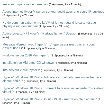
vm sous hyperv ne démarre pas
(6 réponses, il y a 71 mois)
Acces internet Hyper-V sur un serveur dédié avec une seule IP publique
(2 réponses, il y a 74 mois)
Pb de communication entre la VM et le host quand la carte réseau
physique est débranchée
(1 réponse, il y a 74 mois)
Active Directory / Hyper-V - Partage fichier / Session
(5 réponses, il y a 75
mois)
Message d'erreur avec Hyper-V : L'hyperviseur n'est pas en cours
d'exécution !
(14 réponses, il y a 77 mois)
windows server 2016 Vm hyper V
(2 réponses, il y a 79 mois)
installation de VM avec CD windows
(3 réponses, il y a 79 mois)
info serveur virtuel hyper-v
(6 réponses, il y a 80 mois)
Hyper-V [Windows 10 Pro] - Ordinateur virtuel redimensionner l'espace
disque dédié ?
(3 réponses, il y a 83 mois)
Hyper-V [Windows 10 Pro] - Comment faire une sauvegarde d'ordinateur
virtuel ?
(1 réponse, il y a 84 mois)
Hyper-V [Windows 10 Pro] - Ubuntu 19.04 - mettre en plein écran ?
(1
réponse, il y a 84 mois)