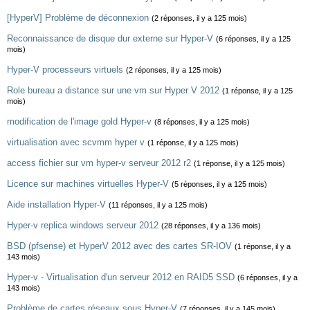
[HyperV] Problème de déconnexion
(2 réponses, il y a 125 mois)
Reconnaissance de disque dur externe sur Hyper-V
(6 réponses, il y a 125
mois)
Hyper-V processeurs virtuels
(2 réponses, il y a 125 mois)
Role bureau a distance sur une vm sur Hyper V 2012
(1 réponse, il y a 125
mois)
modification de l'image gold Hyper-v
(8 réponses, il y a 125 mois)
virtualisation avec scvmm hyper v
(1 réponse, il y a 125 mois)
access fichier sur vm hyper-v serveur 2012 r2
(1 réponse, il y a 125 mois)
Licence sur machines virtuelles Hyper-V
(5 réponses, il y a 125 mois)
Aide installation Hyper-V
(11 réponses, il y a 125 mois)
Hyper-v replica windows serveur 2012
(28 réponses, il y a 136 mois)
BSD (pfsense) et HyperV 2012 avec des cartes SR-IOV
(1 réponse, il y a
143 mois)
Hyper-v - Virtualisation d'un serveur 2012 en RAID5 SSD
(6 réponses, il y a
143 mois)
Problème de cartes réseaux sous Hyper-V
(7 réponses, il y a 145 mois)