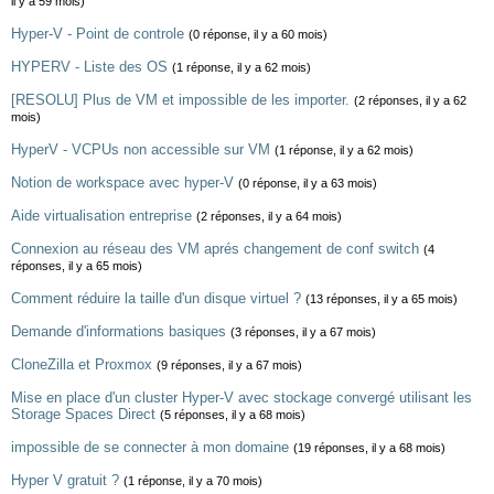
il y a 59 mois)
Hyper-V - Point de controle
(0 réponse, il y a 60 mois)
HYPERV - Liste des OS
(1 réponse, il y a 62 mois)
[RESOLU] Plus de VM et impossible de les importer.
(2 réponses, il y a 62
mois)
HyperV - VCPUs non accessible sur VM
(1 réponse, il y a 62 mois)
Notion de workspace avec hyper-V
(0 réponse, il y a 63 mois)
Aide virtualisation entreprise
(2 réponses, il y a 64 mois)
Connexion au réseau des VM aprés changement de conf switch
(4
réponses, il y a 65 mois)
Comment réduire la taille d'un disque virtuel ?
(13 réponses, il y a 65 mois)
Demande d'informations basiques
(3 réponses, il y a 67 mois)
CloneZilla et Proxmox
(9 réponses, il y a 67 mois)
Mise en place d'un cluster Hyper-V avec stockage convergé utilisant les
Storage Spaces Direct
(5 réponses, il y a 68 mois)
impossible de se connecter à mon domaine
(19 réponses, il y a 68 mois)
Hyper V gratuit ?
(1 réponse, il y a 70 mois)