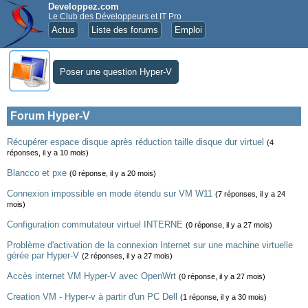
Developpez.com
Le Club des Développeurs et IT Pro
Actus
Liste des forums
Emploi
Poser une question Hyper-V
Forum Hyper-V
Récupérer espace disque après réduction taille disque dur virtuel
(4
réponses, il y a 10 mois)
Blancco et pxe
(0 réponse, il y a 20 mois)
Connexion impossible en mode étendu sur VM W11
(7 réponses, il y a 24
mois)
Configuration commutateur virtuel INTERNE
(0 réponse, il y a 27 mois)
Problème d'activation de la connexion Internet sur une machine virtuelle
gérée par Hyper-V
(2 réponses, il y a 27 mois)
Accès internet VM Hyper-V avec OpenWrt
(0 réponse, il y a 27 mois)
Creation VM - Hyper-v à partir d'un PC Dell
(1 réponse, il y a 30 mois)