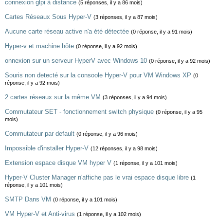
connexion glpi à distance
(5 réponses, il y a 86 mois)
Cartes Réseaux Sous Hyper-V
(3 réponses, il y a 87 mois)
Aucune carte réseau active n'a été détectée
(0 réponse, il y a 91 mois)
Hyper-v et machine hôte
(0 réponse, il y a 92 mois)
onnexion sur un serveur HyperV avec Windows 10
(0 réponse, il y a 92 mois)
Souris non detecté sur la consoole Hyper-V pour VM Windows XP
(0
réponse, il y a 92 mois)
2 cartes réseaux sur la même VM
(3 réponses, il y a 94 mois)
Commutateur SET - fonctionnement switch physique
(0 réponse, il y a 95
mois)
Commutateur par default
(0 réponse, il y a 96 mois)
Impossible d'installer Hyper-V
(12 réponses, il y a 98 mois)
Extension espace disque VM hyper V
(1 réponse, il y a 101 mois)
Hyper-V Cluster Manager n'affiche pas le vrai espace disque libre
(1
réponse, il y a 101 mois)
SMTP Dans VM
(0 réponse, il y a 101 mois)
VM Hyper-V et Anti-virus
(1 réponse, il y a 102 mois)