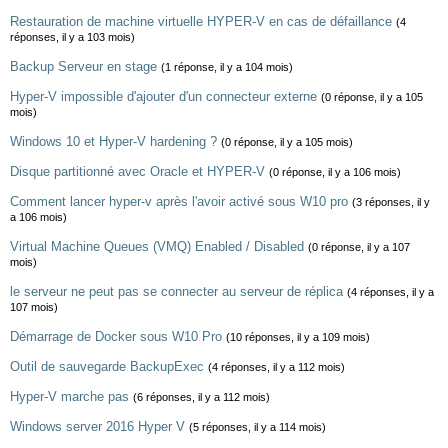
Restauration de machine virtuelle HYPER-V en cas de défaillance
(4
réponses, il y a 103 mois)
Backup Serveur en stage
(1 réponse, il y a 104 mois)
Hyper-V impossible d'ajouter d'un connecteur externe
(0 réponse, il y a 105
mois)
Windows 10 et Hyper-V hardening ?
(0 réponse, il y a 105 mois)
Disque partitionné avec Oracle et HYPER-V
(0 réponse, il y a 106 mois)
Comment lancer hyper-v après l'avoir activé sous W10 pro
(3 réponses, il y
a 106 mois)
Virtual Machine Queues (VMQ) Enabled / Disabled
(0 réponse, il y a 107
mois)
le serveur ne peut pas se connecter au serveur de réplica
(4 réponses, il y a
107 mois)
Démarrage de Docker sous W10 Pro
(10 réponses, il y a 109 mois)
Outil de sauvegarde BackupExec
(4 réponses, il y a 112 mois)
Hyper-V marche pas
(6 réponses, il y a 112 mois)
Windows server 2016 Hyper V
(5 réponses, il y a 114 mois)