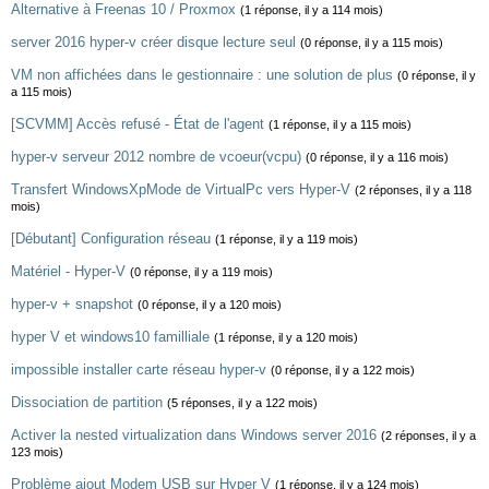
Alternative à Freenas 10 / Proxmox
(1 réponse, il y a 114 mois)
server 2016 hyper-v créer disque lecture seul
(0 réponse, il y a 115 mois)
VM non affichées dans le gestionnaire : une solution de plus
(0 réponse, il y
a 115 mois)
[SCVMM] Accès refusé - État de l'agent
(1 réponse, il y a 115 mois)
hyper-v serveur 2012 nombre de vcoeur(vcpu)
(0 réponse, il y a 116 mois)
Transfert WindowsXpMode de VirtualPc vers Hyper-V
(2 réponses, il y a 118
mois)
[Débutant] Configuration réseau
(1 réponse, il y a 119 mois)
Matériel - Hyper-V
(0 réponse, il y a 119 mois)
hyper-v + snapshot
(0 réponse, il y a 120 mois)
hyper V et windows10 familliale
(1 réponse, il y a 120 mois)
impossible installer carte réseau hyper-v
(0 réponse, il y a 122 mois)
Dissociation de partition
(5 réponses, il y a 122 mois)
Activer la nested virtualization dans Windows server 2016
(2 réponses, il y a
123 mois)
Problème ajout Modem USB sur Hyper V
(1 réponse, il y a 124 mois)