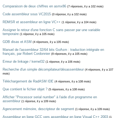
Comparaison de deux chiffres en asmx86
(7 réponses, il y a 102 mois)
Code assembleur sous VC2015
(0 réponse, il y a 102 mois)
RDMSR et assembleur en ligne VC++
(1 réponse, il y a 104 mois)
Assigner le retour d'une fonction C sans passer par une variable
temporaire
(1 réponse, il y a 105 mois)
GDB disas et ASM
(4 réponses, il y a 105 mois)
Manuel de l'assembleur 32/64 bits GoAsm : traduction intégrale en
français, par Robert Cordonnier
(8 réponses, il y a 105 mois)
Erreur de linkage / kernel32
(1 réponse, il y a 106 mois)
Recherche d'un simple décompilateur/désassembleur
(4 réponses, il y a 107
mois)
Téléchargement de RadASM IDE
(4 réponses, il y a 108 mois)
Que contient le fichier objet ?
(5 réponses, il y a 108 mois)
Afficher "Processor serial number" à l'aide d'un programme en
assembleur
(1 réponse, il y a 109 mois)
Agencement mémoire, descripteur de segment
(1 réponse, il y a 109 mois)
Assembleur en ligne GCC vers assembleur en ligne Visual C++ 2003
(1