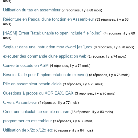
mois)
Utilisation du tas en assembleur
(7 réponses, il y a 68 mois)
Réécriture en Pascal d'une fonction en Assembleur
(33 réponses, il y a 68
mois)
[NASM] Erreur "fatal: unable to open include file 'io.inc'"
(4 réponses, il y a 69
mois)
Segfault dans une instruction mov dword [esi],ecx
(9 réponses, il y a 70 mois)
executer des commande d'une application web
(1 réponse, il y a 74 mois)
Convertir opcode en ASM
(4 réponses, il y a 74 mois)
Besoin d'aide pour l'implémentation de execve()
(8 réponses, il y a 75 mois)
Pile en assembleur besoin d'aide
(3 réponses, il y a 75 mois)
Questions à propos du XOR EAX, EAX
(3 réponses, il y a 76 mois)
C vers Assembleur
(4 réponses, il y a 77 mois)
Créer une calculatrice simple en asm
(13 réponses, il y a 83 mois)
programmer en assembleur
(3 réponses, il y a 83 mois)
Utilisation de x/2x x/12x etc
(0 réponse, il y a 84 mois)