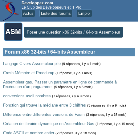
Developpez.com
Le Club des Développeurs et IT Pro
Actus
Liste des forums
Emploi
Poser une question x86 32-bits / 64-bits Assembleur
Forum x86 32-bits / 64-bits Assembleur
Langage C vers Assembleur pile
(9 réponses, il y a 1 mois)
Crash Mémoire et Procdump
(1 réponse, il y a 1 mois)
Assembleur gas. Passer un paramètre en ligne de commande à
l'exécution d'un programme.
(5 réponses, il y a 5 mois)
conversions ascii nombres
(7 réponses, il y a 9 mois)
Fonction qui trouve la médiane entre 3 chiffres
(3 réponses, il y a 9 mois)
Différence entre différentes versions de Fasm
(3 réponses, il y a 15 mois)
Création de librairie dynamique en Assembleur Gas
(1 réponse, il y a 15 mois)
Code ASCII et nombre entier
(2 réponses, il y a 18 mois)