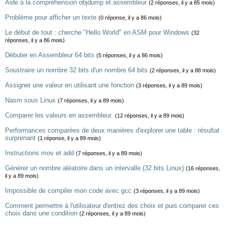
Aide à la compréhension objdump et assembleur
(2 réponses, il y a 85 mois)
Problème pour afficher un texte
(0 réponse, il y a 86 mois)
Le début de tout : cherche "Hello World" en ASM pour Windows
(32
réponses, il y a 86 mois)
Débuter en Assembleur 64 bits
(5 réponses, il y a 86 mois)
Soustraire un nombre 32 bits d'un nombre 64 bits
(2 réponses, il y a 88 mois)
Assigner une valeur en utilisant une fonction
(3 réponses, il y a 89 mois)
Nasm sous Linux
(7 réponses, il y a 89 mois)
Comparer les valeurs en assembleur.
(12 réponses, il y a 89 mois)
Performances comparées de deux manières d'explorer une table : résultat
surprenant
(1 réponse, il y a 89 mois)
Instructions mov et add
(7 réponses, il y a 89 mois)
Générer un nombre aléatoire dans un intervalle (32 bits Linux)
(16 réponses,
il y a 89 mois)
Impossible de compiler mon code avec gcc
(3 réponses, il y a 89 mois)
Comment permettre à l'utilisateur d'entrez des choix et puis comparer ces
choix dans une condition
(2 réponses, il y a 89 mois)