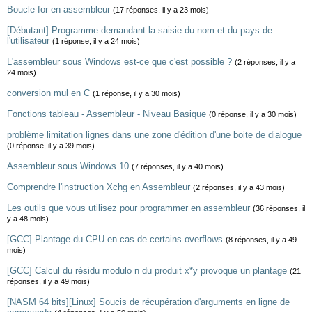
Boucle for en assembleur
(17 réponses, il y a 23 mois)
[Débutant] Programme demandant la saisie du nom et du pays de
l'utilisateur
(1 réponse, il y a 24 mois)
L'assembleur sous Windows est-ce que c'est possible ?
(2 réponses, il y a
24 mois)
conversion mul en C
(1 réponse, il y a 30 mois)
Fonctions tableau - Assembleur - Niveau Basique
(0 réponse, il y a 30 mois)
problème limitation lignes dans une zone d'édition d'une boite de dialogue
(0 réponse, il y a 39 mois)
Assembleur sous Windows 10
(7 réponses, il y a 40 mois)
Comprendre l'instruction Xchg en Assembleur
(2 réponses, il y a 43 mois)
Les outils que vous utilisez pour programmer en assembleur
(36 réponses, il
y a 48 mois)
[GCC] Plantage du CPU en cas de certains overflows
(8 réponses, il y a 49
mois)
[GCC] Calcul du résidu modulo n du produit x*y provoque un plantage
(21
réponses, il y a 49 mois)
[NASM 64 bits][Linux] Soucis de récupération d'arguments en ligne de