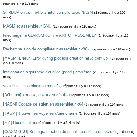
réponse, il y a 109 mois)
STRDUP en asm 64 bits intel compile avec NASM
(1 réponse, il y a 109
mois)
MASM et assembleur GNU
(12 réponses, il y a 110 mois)
télecharger le CD-ROM du livre ART OF ASSEMBLY
(1 réponse, il y a 110
mois)
Recherche algo de compilateur assembleur x86
(5 réponses, il y a 110 mois)
[MASM] Erreur "Error during process creation ml /c/coff/Cp"
(2 réponses, il
y a 110 mois)
implantation algorithme d'euclide (pgcd ) problème
(2 réponses, il y a 112
mois)
socket en "non blocking mode"
(2 réponses, il y a 112 mois)
[Débutant] xor ebx, ebx => segfault
(7 réponses, il y a 112 mois)
[NASM] Codage de strlen en assembleur x64
(1 réponse, il y a 114 mois)
[YASM] Trouver les voyelles d'une chaîne
(2 réponses, il y a 114 mois)
[x64] Boucle infinie
(9 réponses, il y a 114 mois)
[C/ASM GNU] Reprogrammation de scanf : problème de lecture
(1 réponse,
il y a 114 mois)