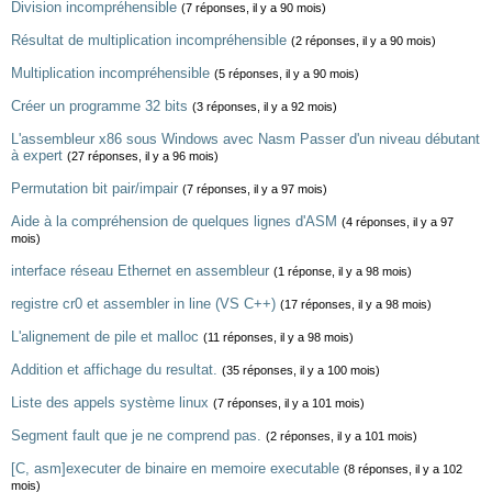
Division incompréhensible
(7 réponses, il y a 90 mois)
Résultat de multiplication incompréhensible
(2 réponses, il y a 90 mois)
Multiplication incompréhensible
(5 réponses, il y a 90 mois)
Créer un programme 32 bits
(3 réponses, il y a 92 mois)
L'assembleur x86 sous Windows avec Nasm Passer d'un niveau débutant
à expert
(27 réponses, il y a 96 mois)
Permutation bit pair/impair
(7 réponses, il y a 97 mois)
Aide à la compréhension de quelques lignes d'ASM
(4 réponses, il y a 97
mois)
interface réseau Ethernet en assembleur
(1 réponse, il y a 98 mois)
registre cr0 et assembler in line (VS C++)
(17 réponses, il y a 98 mois)
L'alignement de pile et malloc
(11 réponses, il y a 98 mois)
Addition et affichage du resultat.
(35 réponses, il y a 100 mois)
Liste des appels système linux
(7 réponses, il y a 101 mois)
Segment fault que je ne comprend pas.
(2 réponses, il y a 101 mois)
[C, asm]executer de binaire en memoire executable
(8 réponses, il y a 102
mois)