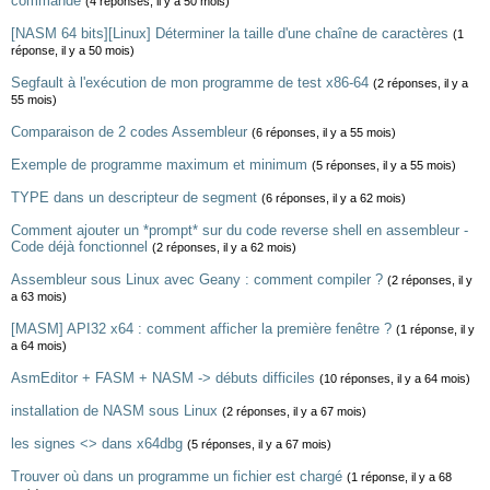
commande
(4 réponses, il y a 50 mois)
[NASM 64 bits][Linux] Déterminer la taille d'une chaîne de caractères
(1
réponse, il y a 50 mois)
Segfault à l'exécution de mon programme de test x86-64
(2 réponses, il y a
55 mois)
Comparaison de 2 codes Assembleur
(6 réponses, il y a 55 mois)
Exemple de programme maximum et minimum
(5 réponses, il y a 55 mois)
TYPE dans un descripteur de segment
(6 réponses, il y a 62 mois)
Comment ajouter un *prompt* sur du code reverse shell en assembleur -
Code déjà fonctionnel
(2 réponses, il y a 62 mois)
Assembleur sous Linux avec Geany : comment compiler ?
(2 réponses, il y
a 63 mois)
[MASM] API32 x64 : comment afficher la première fenêtre ?
(1 réponse, il y
a 64 mois)
AsmEditor + FASM + NASM -> débuts difficiles
(10 réponses, il y a 64 mois)
installation de NASM sous Linux
(2 réponses, il y a 67 mois)
les signes <> dans x64dbg
(5 réponses, il y a 67 mois)
Trouver où dans un programme un fichier est chargé
(1 réponse, il y a 68