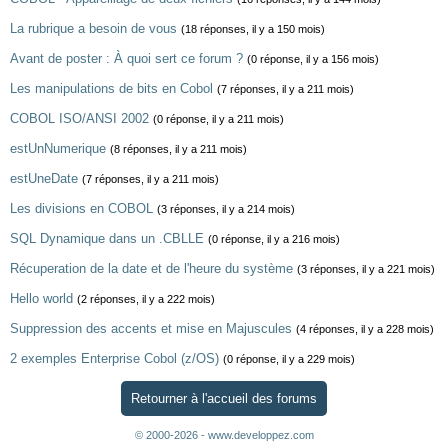
La rubrique a besoin de vous
(18 réponses, il y a 150 mois)
Avant de poster : À quoi sert ce forum ?
(0 réponse, il y a 156 mois)
Les manipulations de bits en Cobol
(7 réponses, il y a 211 mois)
COBOL ISO/ANSI 2002
(0 réponse, il y a 211 mois)
estUnNumerique
(8 réponses, il y a 211 mois)
estUneDate
(7 réponses, il y a 211 mois)
Les divisions en COBOL
(3 réponses, il y a 214 mois)
SQL Dynamique dans un .CBLLE
(0 réponse, il y a 216 mois)
Récuperation de la date et de l'heure du système
(3 réponses, il y a 221 mois)
Hello world
(2 réponses, il y a 222 mois)
Suppression des accents et mise en Majuscules
(4 réponses, il y a 228 mois)
2 exemples Enterprise Cobol (z/OS)
(0 réponse, il y a 229 mois)
Retourner à l'accueil des forums
© 2000-2026 - www.developpez.com