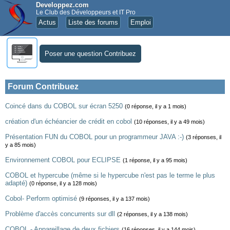
Developpez.com
Le Club des Développeurs et IT Pro
Actus
Liste des forums
Emploi
Poser une question Contribuez
Forum Contribuez
Coincé dans du COBOL sur écran 5250
(0 réponse, il y a 1 mois)
création d'un échéancier de crédit en cobol
(10 réponses, il y a 49 mois)
Présentation FUN du COBOL pour un programmeur JAVA :-)
(3 réponses, il
y a 85 mois)
Environnement COBOL pour ECLIPSE
(1 réponse, il y a 95 mois)
COBOL et hypercube (même si le hypercube n'est pas le terme le plus
adapté)
(0 réponse, il y a 128 mois)
Cobol- Perform optimisé
(9 réponses, il y a 137 mois)
Problème d'accès concurrents sur dll
(2 réponses, il y a 138 mois)
COBOL - Appareillage de deux fichiers
(16 réponses, il y a 144 mois)