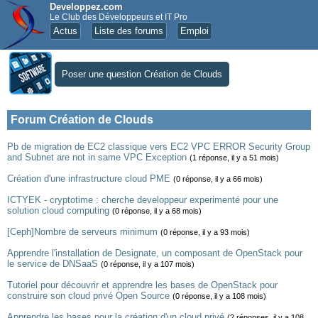
Developpez.com
Le Club des Développeurs et IT Pro
Actus
Liste des forums
Emploi
Poser une question Création de Clouds
Forum Création de Clouds
Pb de migration de EC2 classique vers EC2 VPC ERROR Security Group
and Subnet are not in same VPC Exception
(1 réponse, il y a 51 mois)
Création d'une infrastructure cloud PME
(0 réponse, il y a 66 mois)
ICTYEK - cryptotime : cherche developpeur experimenté pour une
solution cloud computing
(0 réponse, il y a 68 mois)
[Ceph]Nombre de serveurs minimum
(0 réponse, il y a 93 mois)
Apprendre l'installation de Designate, un composant de OpenStack pour
le service de DNSaaS
(0 réponse, il y a 107 mois)
Tutoriel pour découvrir et apprendre les bases de OpenStack pour
construire son cloud privé Open Source
(0 réponse, il y a 108 mois)
Apprendre les bases pour la création d'un cloud privé
(2 réponses, il y a 108